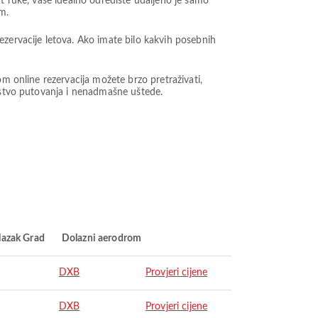
at ruke, vaše idealno odredište udaljeno je samo
m.
ezervacije letova. Ako imate bilo kakvih posebnih
om online rezervacija možete brzo pretraživati,
ustvo putovanja i nenadmašne uštede.
lazak Grad
Dolazni aerodrom
DXB
Provjeri cijene
DXB
Provjeri cijene