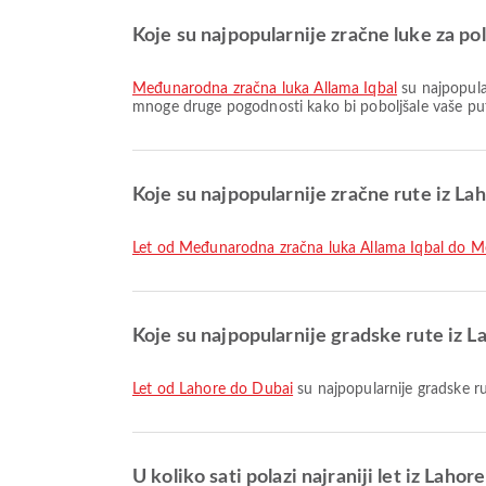
Koje su najpopularnije zračne luke za po
Međunarodna zračna luka Allama Iqbal
su najpopula
mnoge druge pogodnosti kako bi poboljšale vaše puto
Koje su najpopularnije zračne rute iz La
let od Međunarodna zračna luka Allama Iqbal do 
Koje su najpopularnije gradske rute iz L
let od Lahore do Dubai
su najpopularnije gradske ru
U koliko sati polazi najraniji let iz Lahor