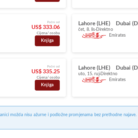
Počni od
Lahore (LHE)
Dubai (
US$ 333.06
čet, 8. lis
Direktno
Cijena/ osoba
Emirates
Knjiga
Počni od
Lahore (LHE)
Dubai (
US$ 335.25
uto, 15. ruj
Direktno
Cijena/ osoba
Emirates
Knjiga
anici možda nisu ažurne i podložne promjenama bez prethodne najave. Na