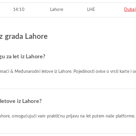
14:10
Lahore
LHE
Dubai
iz grada Lahore
u za let iz Lahore?
letove iz Lahore?