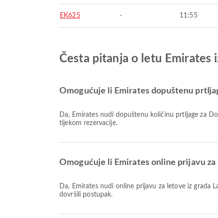
EK625
-
11:55
Česta pitanja o letu Emirates 
Omogućuje li Emirates dopuštenu prtljag
Da, Emirates nudi dopuštenu količinu prtljage za Domaći & Međunarodni letove iz Lahore. Pojedinosti ovise o vrsti karte i odredištu. Detalje o prtljazi možete vidjeti na Airpazu
tijekom rezervacije.
Omogućuje li Emirates online prijavu za 
Da, Emirates nudi online prijavu za letove iz grada Lahore, omogućujući vam praktičnu prijavu na let putem naše platforme. Jednostavno slijedite upute na Airpaz kako biste
dovršili postupak.