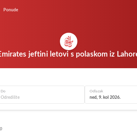
Ponude
Emirates jeftini letovi s polaskom iz Lahor
Do
Odlazak
ned, 9. kol 2026.
+0