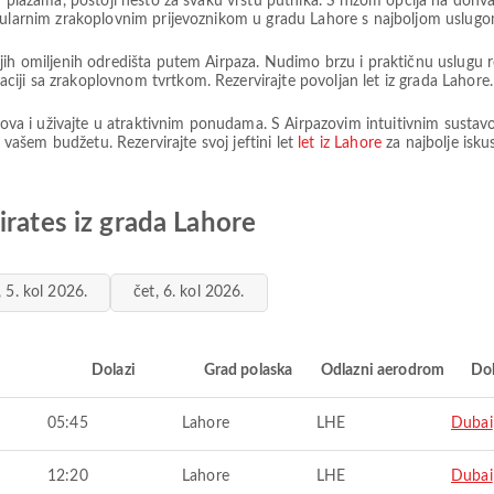
m plažama, postoji nešto za svaku vrstu putnika. S nizom opcija na dohv
opularnim zrakoplovnim prijevoznikom u gradu Lahore s najboljom uslugo
jih omiljenih odredišta putem Airpaza. Nudimo brzu i praktičnu uslugu r
ji sa zrakoplovnom tvrtkom. Rezervirajte povoljan let iz grada Lahore.
etova i uživajte u atraktivnim ponudama. S Airpazovim intuitivnim sustav
u vašem budžetu. Rezervirajte svoj jeftini let
let iz Lahore
za najbolje isk
irates iz grada Lahore
i, 5. kol 2026.
čet, 6. kol 2026.
i
Dolazi
Grad polaska
Odlazni aerodrom
Do
05:45
Lahore
LHE
Dubai
12:20
Lahore
LHE
Dubai