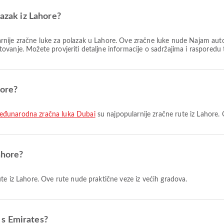
lazak iz Lahore?
rnije zračne luke za polazak u Lahore. Ove zračne luke nude Najam autom
vanje. Možete provjeriti detaljne informacije o sadržajima i rasporedu
hore?
Međunarodna zračna luka Dubai
su najpopularnije zračne rute iz Lahore.
ahore?
te iz Lahore. Ove rute nude praktične veze iz većih gradova.
e s Emirates?