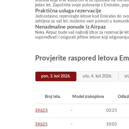
središta koja vrve kulturom ili se opuštate na mirni
jedan let. Započnite svoje putovanje s Emirates, p
Praktična usluga rezervacije
Jednostavno rezervirajte letove kod Emirates do svo
zahtjeva za vaš let, možemo vam pomoći u komunikaci
Nenadmašne ponude iz Airpaz
Neka Airpaz bude vaš najbolji izbor za rezervacije l
uspoređivati i osigurati jeftine letove koji odgovaraj
Provjerite raspored letova Em
pon, 3. kol 2026.
uto, 4. kol 2026.
sr
Broj leta.
Model zrakoplova
Odlaz
EK623
-
03:25
EK625
-
10:05