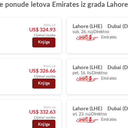
lje ponude letova Emirates iz grada Lahor
Počni od
Lahore (LHE)
Dubai (
US$ 324.93
sub, 26. ruj
Direktno
Cijena/ osoba
Emirates
Knjiga
Počni od
Lahore (LHE)
Dubai (
US$ 326.66
pet, 16. lis
Direktno
Cijena/ osoba
Emirates
Knjiga
Počni od
Lahore (LHE)
Dubai (
US$ 332.63
sri, 23. ruj
Direktno
Cijena/ osoba
Emirates
Knjiga