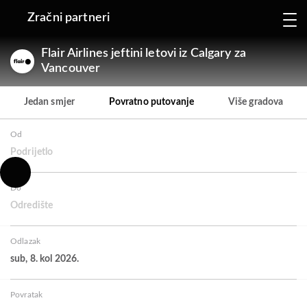
Zračni partneri
Flair Airlines jeftini letovi iz Calgary za
Vancouver
Jedan smjer
Povratno putovanje
Više gradova
Od
Podrijetlo
Do
Odredište
Odlazak
sub, 8. kol 2026.
Povratak