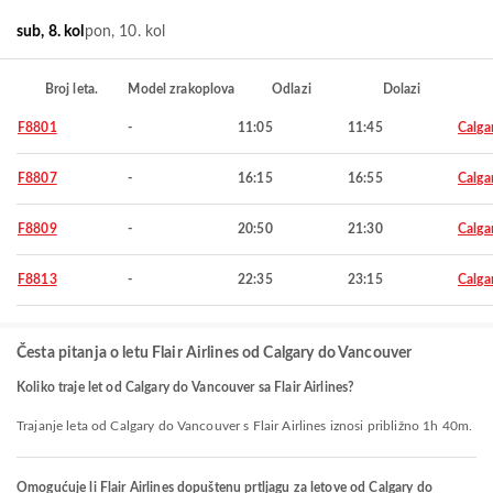
sub, 8. kol
pon, 10. kol
Broj leta.
Model zrakoplova
Odlazi
Dolazi
F8801
-
11:05
11:45
Calga
F8807
-
16:15
16:55
Calga
F8809
-
20:50
21:30
Calga
F8813
-
22:35
23:15
Calga
Česta pitanja o letu Flair Airlines od Calgary do Vancouver
Koliko traje let od Calgary do Vancouver sa Flair Airlines?
Trajanje leta od Calgary do Vancouver s Flair Airlines iznosi približno 1h 40m.
Omogućuje li Flair Airlines dopuštenu prtljagu za letove od Calgary do