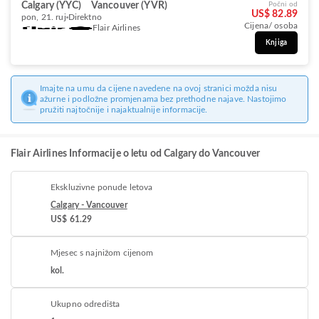
Calgary (YYC)
Vancouver (YVR)
Počni od
US$ 82.89
pon, 21. ruj
Direktno
Cijena/ osoba
Flair Airlines
Knjiga
Imajte na umu da cijene navedene na ovoj stranici možda nisu
ažurne i podložne promjenama bez prethodne najave. Nastojimo
pružiti najtočnije i najaktualnije informacije.
Flair Airlines Informacije o letu od Calgary do Vancouver
Ekskluzivne ponude letova
Calgary - Vancouver
US$ 61.29
Mjesec s najnižom cijenom
kol.
Ukupno odredišta