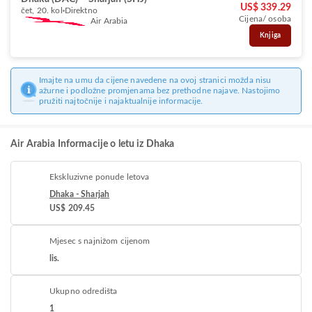
US$ 339.29
čet, 20. kol
Direktno
Cijena/ osoba
Air Arabia
Knjiga
Imajte na umu da cijene navedene na ovoj stranici možda nisu
ažurne i podložne promjenama bez prethodne najave. Nastojimo
pružiti najtočnije i najaktualnije informacije.
Air Arabia Informacije o letu iz Dhaka
Ekskluzivne ponude letova
Dhaka - Sharjah
US$ 209.45
Mjesec s najnižom cijenom
lis.
Ukupno odredišta
1