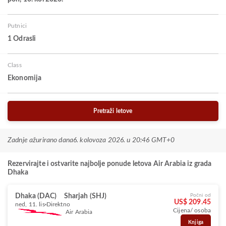
Putnici
1 Odrasli
Class
Ekonomija
Pretraži letove
Zadnje ažurirano dana
6. kolovoza 2026. u 20:46 GMT+0
Rezervirajte i ostvarite najbolje ponude letova Air Arabia iz grada
Dhaka
Dhaka (DAC)
Sharjah (SHJ)
Počni od
US$ 209.45
ned, 11. lis
Direktno
Cijena/ osoba
Air Arabia
Knjiga