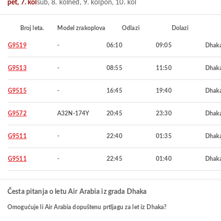
pet, 7. kol
sub, 8. kol
ned, 9. kol
pon, 10. kol
Broj leta.
Model zrakoplova
Odlazi
Dolazi
G9519
-
06:10
09:05
Dhak
G9513
-
08:55
11:50
Dhak
G9515
-
16:45
19:40
Dhak
G9572
A32N-174Y
20:45
23:30
Dhak
G9511
-
22:40
01:35
Dhak
G9511
-
22:45
01:40
Dhak
Česta pitanja o letu Air Arabia iz grada Dhaka
Omogućuje li Air Arabia dopuštenu prtljagu za let iz Dhaka?