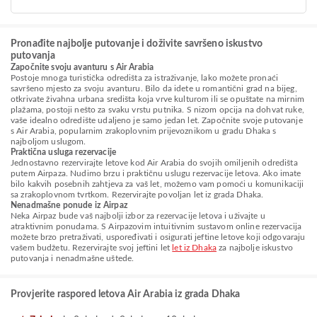
Pronađite najbolje putovanje i doživite savršeno iskustvo
putovanja
Započnite svoju avanturu s Air Arabia
Postoje mnoga turistička odredišta za istraživanje, lako možete pronaći
savršeno mjesto za svoju avanturu. Bilo da idete u romantični grad na bijeg,
otkrivate živahna urbana središta koja vrve kulturom ili se opuštate na mirnim
plažama, postoji nešto za svaku vrstu putnika. S nizom opcija na dohvat ruke,
vaše idealno odredište udaljeno je samo jedan let. Započnite svoje putovanje
s Air Arabia, popularnim zrakoplovnim prijevoznikom u gradu Dhaka s
najboljom uslugom.
Praktična usluga rezervacije
Jednostavno rezervirajte letove kod Air Arabia do svojih omiljenih odredišta
putem Airpaza. Nudimo brzu i praktičnu uslugu rezervacije letova. Ako imate
bilo kakvih posebnih zahtjeva za vaš let, možemo vam pomoći u komunikaciji
sa zrakoplovnom tvrtkom. Rezervirajte povoljan let iz grada Dhaka.
Nenadmašne ponude iz Airpaz
Neka Airpaz bude vaš najbolji izbor za rezervacije letova i uživajte u
atraktivnim ponudama. S Airpazovim intuitivnim sustavom online rezervacija
možete brzo pretraživati, uspoređivati i osigurati jeftine letove koji odgovaraju
vašem budžetu. Rezervirajte svoj jeftini let
let iz Dhaka
za najbolje iskustvo
putovanja i nenadmašne uštede.
Provjerite raspored letova Air Arabia iz grada Dhaka