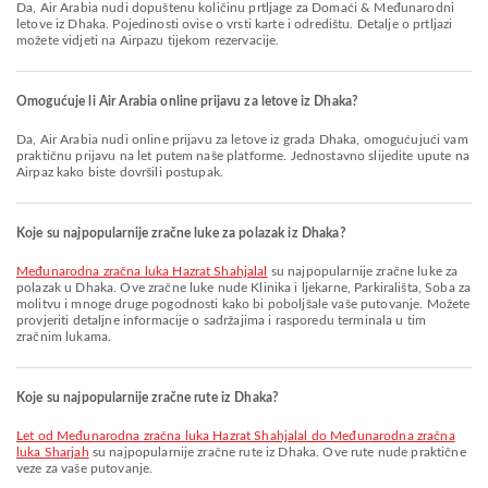
Da, Air Arabia nudi dopuštenu količinu prtljage za Domaći & Međunarodni
letove iz Dhaka. Pojedinosti ovise o vrsti karte i odredištu. Detalje o prtljazi
možete vidjeti na Airpazu tijekom rezervacije.
Omogućuje li Air Arabia online prijavu za letove iz Dhaka?
Da, Air Arabia nudi online prijavu za letove iz grada Dhaka, omogućujući vam
praktičnu prijavu na let putem naše platforme. Jednostavno slijedite upute na
Airpaz kako biste dovršili postupak.
Koje su najpopularnije zračne luke za polazak iz Dhaka?
Međunarodna zračna luka Hazrat Shahjalal
su najpopularnije zračne luke za
polazak u Dhaka. Ove zračne luke nude Klinika i ljekarne, Parkirališta, Soba za
molitvu i mnoge druge pogodnosti kako bi poboljšale vaše putovanje. Možete
provjeriti detaljne informacije o sadržajima i rasporedu terminala u tim
zračnim lukama.
Koje su najpopularnije zračne rute iz Dhaka?
let od Međunarodna zračna luka Hazrat Shahjalal do Međunarodna zračna
luka Sharjah
su najpopularnije zračne rute iz Dhaka. Ove rute nude praktične
veze za vaše putovanje.