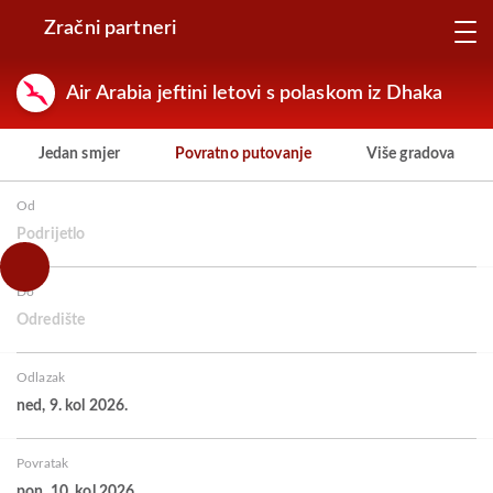
Zračni partneri
Air Arabia jeftini letovi s polaskom iz Dhaka
Jedan smjer
Povratno putovanje
Više gradova
Od
Podrijetlo
Do
Odredište
Odlazak
ned, 9. kol 2026.
Povratak
pon, 10. kol 2026.