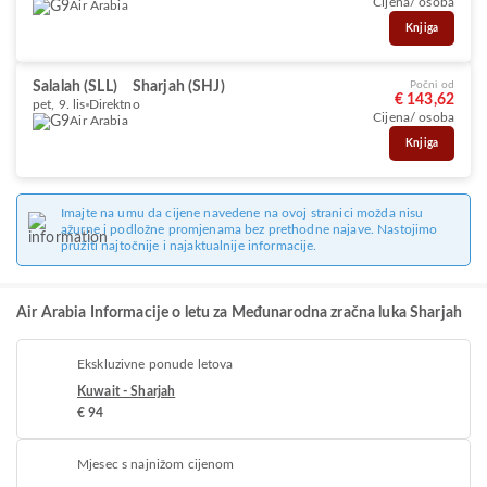
Cijena/ osoba
Air Arabia
Knjiga
Salalah (SLL)
Sharjah (SHJ)
Počni od
€ 143,62
pet, 9. lis
Direktno
Cijena/ osoba
Air Arabia
Knjiga
Imajte na umu da cijene navedene na ovoj stranici možda nisu
ažurne i podložne promjenama bez prethodne najave. Nastojimo
pružiti najtočnije i najaktualnije informacije.
Air Arabia Informacije o letu za Međunarodna zračna luka Sharjah
Ekskluzivne ponude letova
Kuwait - Sharjah
€ 94
Mjesec s najnižom cijenom