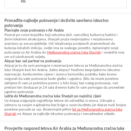
srp.
Pronađite najbolje putovanje i doživite savršeno iskustvo
putovanja
Planirajte svoje putovanje s Air Arabia
Poznat po svom krajoliku koji oduzima dah, raznolikoj kulturnoj baštini i
živim lokalnim atrakcijama, Sharjah pruža nevjerojatnu i nezaboravnu
avanturu za sve posjetitelje. Od istraživanja povijesnih znamenitosti do
kušanja lokalnih delicija, ovdje ima za svakoga ponešto. Isplanirajte svoje
putovanje sa Air Arabia do
Međunarodna zračna luka Sharjah
i osvježite svoj
um od užurbanosti svijeta.
Airpaz kao vaš partner na putovanju
Airpaz je tu da vam pomogne s rezervacijom letova za Međunarodna zračna
luka Sharjah kod Air Arabia. Zašto Airpaz? Nudimo besprijekorno iskustvo
rezervacije, konkurentne cijene i izvrsnu korisničku podršku kako bismo
osigurali da vaše putovanje bude glatko i ugodno. Bilo da imate posebne
zahtjeve ili vam je potrebna pomoć u bilo kojoj fazi vašeg putovanja, naš
predani tim dostupan je 24 sata dnevno kako bi vam pomogao da provedete
ugodno putovanje.
Letite do Međunarodna zračna luka Sharjah po najnižoj cijeni
Uz Airpaz osigurajte najjeftinije letove do odredišta iz snova. Uživajte u
odmoru sa svojim najdražima bez brige o svom budžetu jer Airpaz nudi brojne
posebne ponude za vas. Rezervirajte jeftini
let za Međunarodna zračna luka
Sharjah
na Airpaz za najbolje iskustvo putovanja i nenadmašne uštede.
Provjerite raspored letova Air Arabia za Međunarodna zračna luka