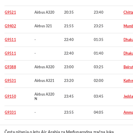
G9521
Airbus A320
20:35
23:40
Chitt
G9402
Airbus 321
21:55
23:25
Mumb
G9511
-
22:40
01:35
Dhak
G9511
-
22:40
01:40
Dhak
G9388
Airbus A320
23:00
03:25
Beiru
G9531
Airbus A321
23:20
02:00
Kath
Airbus A320
G9150
23:45
03:45
Jedd
N
G9331
-
23:55
04:05
Amm
Česta pitanja o letu Air Arabia za Međunarodna zračna luka