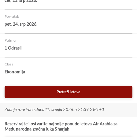
čet, 23. srp 2026.
Povratak
pet, 24. srp 2026.
Putnici
1 Odrasli
Class
Ekonomija
Pretraži letove
Zadnje ažurirano dana
21. srpnja 2026. u 21:39 GMT+0
Rezervirajte i ostvarite najbolje ponude letova Air Arabia za
Međunarodna zračna luka Sharjah