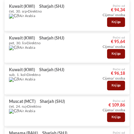
Kuwait (KWI)
Sharjah (SHJ)
Počni od
€ 94,34
čet, 30. srp
Direktno
Cijena/ osoba
Air Arabia
Knjiga
Kuwait (KWI)
Sharjah (SHJ)
Počni od
€ 95,64
pet, 30. lis
Direktno
Cijena/ osoba
Air Arabia
Knjiga
Kuwait (KWI)
Sharjah (SHJ)
Počni od
€ 96,18
sub, 1. kol
Direktno
Cijena/ osoba
Air Arabia
Knjiga
Muscat (MCT)
Sharjah (SHJ)
Počni od
€ 109,86
čet, 24. ruj
Direktno
Cijena/ osoba
Air Arabia
Knjiga
Manama (BAH)
Sharjah (SHJ)
Počni od