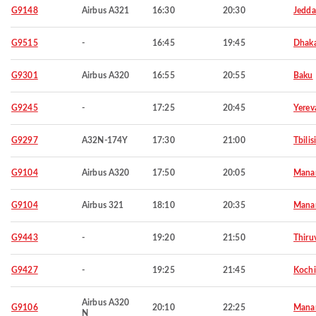
G9148
Airbus A321
16:30
20:30
Jedd
G9515
-
16:45
19:45
Dhak
G9301
Airbus A320
16:55
20:55
Baku
G9245
-
17:25
20:45
Yerev
G9297
A32N-174Y
17:30
21:00
Tbilisi
G9104
Airbus A320
17:50
20:05
Mana
G9104
Airbus 321
18:10
20:35
Mana
G9443
-
19:20
21:50
Thiru
G9427
-
19:25
21:45
Kochi
Airbus A320
G9106
20:10
22:25
Mana
N