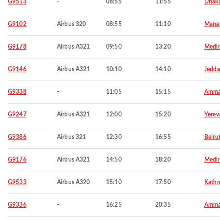
G9513
-
08:55
11:55
Dhak
G9102
Airbus 320
08:55
11:10
Mana
G9178
Airbus A321
09:50
13:20
Medi
G9146
Airbus A321
10:10
14:10
Jedd
G9338
-
11:05
15:15
Amm
G9247
Airbus A321
12:00
15:20
Yerev
G9386
Airbus 321
12:30
16:55
Beiru
G9176
Airbus A321
14:50
18:20
Medi
G9533
Airbus A320
15:10
17:50
Kath
G9336
-
16:25
20:35
Amm