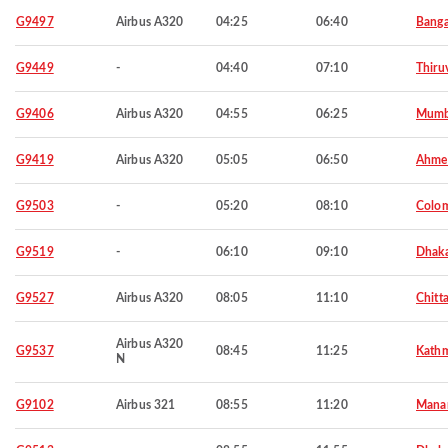
G9497
Airbus A320
04:25
06:40
Banga
G9449
-
04:40
07:10
Thiru
G9406
Airbus A320
04:55
06:25
Mumb
G9419
Airbus A320
05:05
06:50
Ahme
G9503
-
05:20
08:10
Colo
G9519
-
06:10
09:10
Dhak
G9527
Airbus A320
08:05
11:10
Chitt
Airbus A320
G9537
08:45
11:25
Kath
N
G9102
Airbus 321
08:55
11:20
Mana