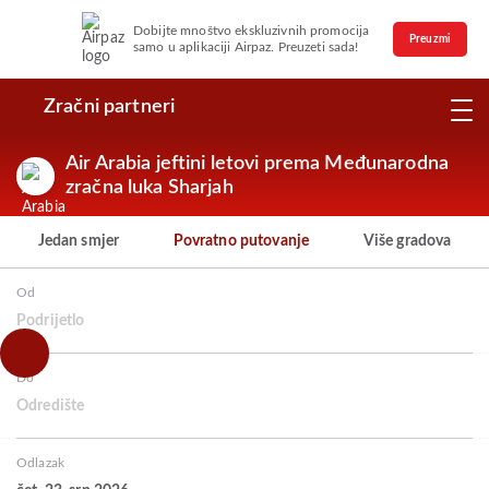
Dobijte mnoštvo ekskluzivnih promocija
Preuzmi
samo u aplikaciji Airpaz. Preuzeti sada!
Zračni partneri
Air Arabia jeftini letovi prema Međunarodna
zračna luka Sharjah
Jedan smjer
Povratno putovanje
Više gradova
Od
Podrijetlo
Do
Odredište
Odlazak