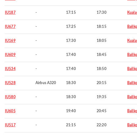
IU187
-
17:15
17:30
Kuala
IU677
-
17:25
18:15
Balik
IU169
-
17:30
18:05
Kuala
IU609
-
17:40
18:45
Balik
IU534
-
17:40
18:50
Balik
IU528
Airbus A320
18:30
20:15
Balik
IU580
-
18:30
19:35
Balik
IU605
-
19:40
20:45
Balik
IU517
-
21:15
22:20
Balik