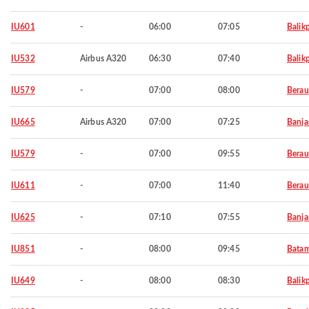
IU601
-
06:00
07:05
Balik
IU532
Airbus A320
06:30
07:40
Balik
IU579
-
07:00
08:00
Berau
IU665
Airbus A320
07:00
07:25
Banja
IU579
-
07:00
09:55
Berau
IU611
-
07:00
11:40
Berau
IU625
-
07:10
07:55
Banja
IU851
-
08:00
09:45
Bata
IU649
-
08:00
08:30
Balik