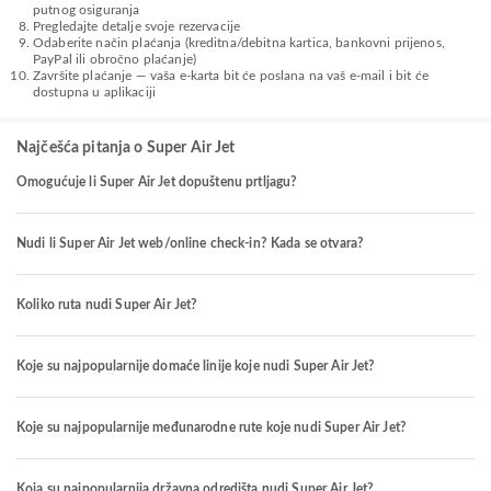
putnog osiguranja
Pregledajte detalje svoje rezervacije
Odaberite način plaćanja (kreditna/debitna kartica, bankovni prijenos,
PayPal ili obročno plaćanje)
Završite plaćanje — vaša e-karta bit će poslana na vaš e-mail i bit će
dostupna u aplikaciji
Najčešća pitanja o Super Air Jet
Omogućuje li Super Air Jet dopuštenu prtljagu?
Nudi li Super Air Jet web/online check-in? Kada se otvara?
Koliko ruta nudi Super Air Jet?
Koje su najpopularnije domaće linije koje nudi Super Air Jet?
Koje su najpopularnije međunarodne rute koje nudi Super Air Jet?
Koja su najpopularnija državna odredišta nudi Super Air Jet?