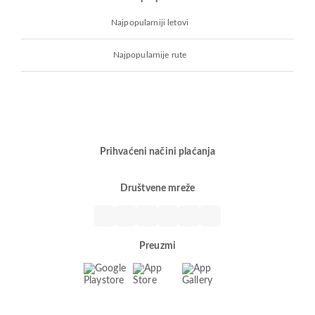
Najpopularniji letovi
Najpopularnije rute
Prihvaćeni načini plaćanja
Društvene mreže
Preuzmi