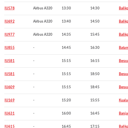
IU578
Airbus A320
13:30
14:30
Balik
IU692
Airbus A320
13:40
14:50
Balik
IU977
Airbus A320
14:35
15:45
Balik
IU855
-
14:45
16:30
Bata
IU581
-
15:15
16:15
Berau
IU581
-
15:15
18:50
Berau
IU609
-
15:15
18:45
Berau
IU169
-
15:20
15:55
Kuala
IU631
-
16:00
16:45
Banja
IU615
-
16:45
17:15
Balik