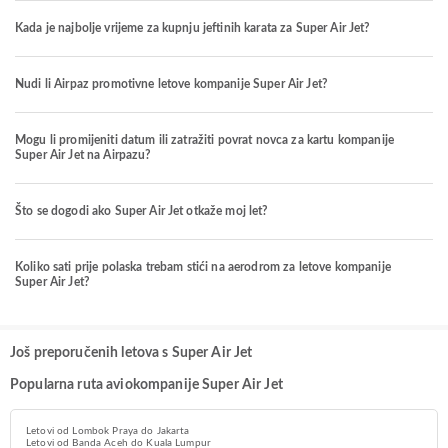
Kada je najbolje vrijeme za kupnju jeftinih karata za Super Air Jet?
Nudi li Airpaz promotivne letove kompanije Super Air Jet?
Mogu li promijeniti datum ili zatražiti povrat novca za kartu kompanije
Super Air Jet na Airpazu?
Što se dogodi ako Super Air Jet otkaže moj let?
Koliko sati prije polaska trebam stići na aerodrom za letove kompanije
Super Air Jet?
Još preporučenih letova s Super Air Jet
Popularna ruta aviokompanije Super Air Jet
Letovi od Lombok Praya do Jakarta
Letovi od Banda Aceh do Kuala Lumpur