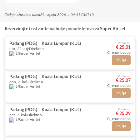
Zadnje ažurirano dana
29. srpnja 2026. u 04:41 GMT+0
Rezervirajte i ostvarite najbolje ponude letova za Super Air Jet
Padang (PDG)
Kuala Lumpur (KUL)
Počni od
€ 25,01
uto, 22. ruj
Direktno
Cijena/ osoba
Super Air Jet
Knjiga
Padang (PDG)
Kuala Lumpur (KUL)
Počni od
€ 25,07
pon, 3. kol
Direktno
Cijena/ osoba
Super Air Jet
Knjiga
Padang (PDG)
Kuala Lumpur (KUL)
Počni od
€ 25,29
pet, 7. kol
Direktno
Cijena/ osoba
Super Air Jet
Knjiga