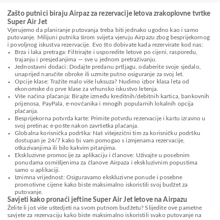
Zašto putnici biraju Airpaz za rezervacije letova zrakoplovne tvrtke
Super Air Jet
Vjerujemo da planiranje putovanja treba biti jednako ugodno kao i samo
putovanje. Milijuni putnika širom svijeta vjeruju Airpazu zbog besprijekornog
i povoljnog iskustva rezervacije. Evo što dobivate kada rezervirate kod nas:
Brza i laka pretraga: Filtrirajte i usporedite letove po cijeni, rasporedu,
trajanju i presjedanjima — sve u jednom pretraživanju.
Jednostavni dodaci: Dodajte predanu prtljagu, odaberite svoje sjedalo,
unaprijed naručite obroke ili uzmite putno osiguranje za svoj let.
Opcije klase: Tražite malo više luksuza? Nudimo izbor klasa leta od
ekonomske do prve klase za vrhunsko iskustvo letenja.
Više načina plaćanja: Birajte između kreditnih/debitnih kartica, bankovnih
prijenosa, PayPala, e-novčanika i mnogih popularnih lokalnih opcija
plaćanja.
Besprijekorna potvrda karte: Primite potvrdu rezervacije i kartu izravno u
svoj pretinac e-pošte nakon završetka plaćanja.
Globalna korisnička podrška: Naš višejezični tim za korisničku podršku
dostupan je 24/7 kako bi vam pomogao s izmjenama rezervacije,
otkazivanjima ili bilo kakvim pitanjima.
Ekskluzivne promocije za aplikaciju i članove: Uživajte u posebnim
ponudama osmišljenima za članove Airpaza i ekskluzivnim popustima
samo u aplikaciji.
Iznimna vrijednost: Osiguravamo ekskluzivne ponude i posebne
promotivne cijene kako biste maksimalno iskoristili svoj budžet za
putovanje.
Savjeti kako pronaći jeftine Super Air Jet letove na Airpazu
Želite li još više uštedjeti na svom putnom budžetu? Slijedite ove pametne
savjete za rezervaciju kako biste maksimalno iskoristili svako putovanje na