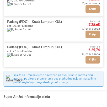
pon, 24. kol
Direktno
Cijena/ osoba
Super Air Jet
Knjiga
Padang (PDG)
Kuala Lumpur (KUL)
Počni od
€ 25,68
čet, 20. kol
Direktno
Cijena/ osoba
Super Air Jet
Knjiga
Padang (PDG)
Kuala Lumpur (KUL)
Počni od
€ 25,74
čet, 27. kol
Direktno
Cijena/ osoba
Super Air Jet
Knjiga
Imajte na umu da cijene navedene na ovoj stranici možda nisu
ažurne i podložne promjenama bez prethodne najave. Nastojimo
pružiti najtočnije i najaktualnije informacije.
Super Air Jet Informacije o letu