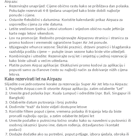
Airpazu:
Rezervirajte unaprijed: Cijene obično rastu kako se približava dan polaska.
Pokušajte rezervirati 4-8 tjedana unaprijed kako biste dobili najbolje
ponude i cijene.
Ostanite fleksibilni s datumima: Koristite kalendarski prikaz Airpaza za
usporedbu cijena za više datuma.
Letite sredinom tjedna: Letovi utorkom i srijedom obično nude jeftinije
karte nego letovi vikendom.
Lov na promocije: Redovito provjeravajte Airpazovu stranicu i stranicu za
promo kodove i vremenski ograničene Super Air Jet ponude.
Izbjegavajte vrhunce sezone: Školski praznici, državni praznici i blagdanska
razdoblja podižu cijene — putujte izvan sezone kako biste više uštedjeli.
Kombinirajte i uštedite: Rezervirajte svoj let i smještaj u jednoj rezervaciji
kako biste uživali u većim uštedama.
Platite putem Airpaz aplikacije: Ekskluzivni promo kodovi za aplikaciju i
popusti samo za članove često su najbolji način za dobivanje nižih cijena
letova.
Kako rezervirati let na Airpazu
Slijedite ove jednostavne korake za rezervaciju Super Air Jet leta na Airpazu:
Posjetite Airpaz.com ili otvorite Airpaz aplikaciju, zatim odaberite "Let"
Unesite grad polaska (npr. Kuala Lumpur) i odredište (npr. Bali, Singapur ili
Bangkok)
Odaberite datum putovanja i broj putnika
Dodirnite "traži" da biste vidjeli dostupne letove
Koristite filtere poput cijene, vremena polaska ili trajanja leta da biste
pronašli najbolju opciju, a zatim odaberite željeni let
Unesite podatke o putnicima točno onako kako su navedeni u putovnici ili
osobnoj iskaznici (puno ime, datum rođenja, državljanstvo i kontakt
podaci)
Dodajte dodatke ako su potrebni, poput prtljage, izbora sjedala, obroka ili