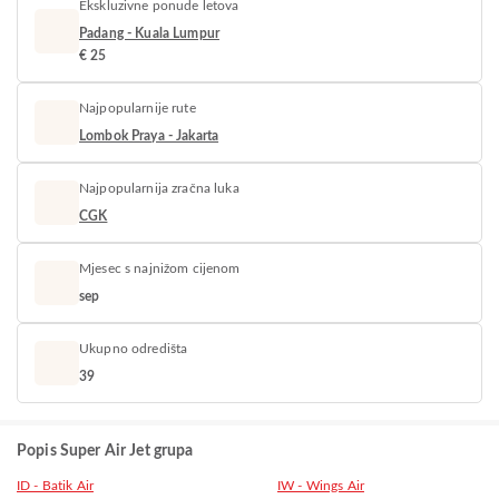
Ekskluzivne ponude letova
Padang - Kuala Lumpur
€ 25
Najpopularnije rute
Lombok Praya - Jakarta
Najpopularnija zračna luka
CGK
Mjesec s najnižom cijenom
sep
Ukupno odredišta
39
Popis Super Air Jet grupa
ID - Batik Air
IW - Wings Air