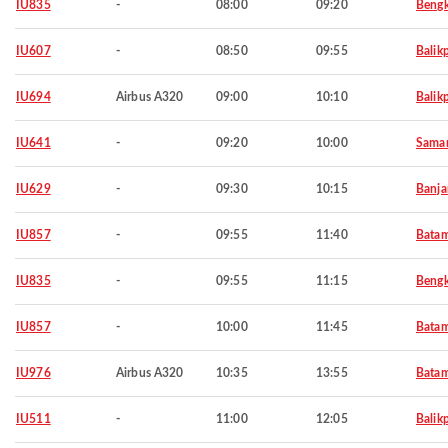
IU835
-
08:00
09:20
Bengk
IU607
-
08:50
09:55
Balik
IU694
Airbus A320
09:00
10:10
Balik
IU641
-
09:20
10:00
Samar
IU629
-
09:30
10:15
Banja
IU857
-
09:55
11:40
Bata
IU835
-
09:55
11:15
Bengk
IU857
-
10:00
11:45
Bata
IU976
Airbus A320
10:35
13:55
Bata
IU511
-
11:00
12:05
Balik