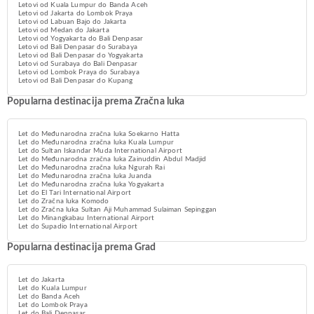
Letovi od Kuala Lumpur do Banda Aceh
Letovi od Jakarta do Lombok Praya
Letovi od Labuan Bajo do Jakarta
Letovi od Medan do Jakarta
Letovi od Yogyakarta do Bali Denpasar
Letovi od Bali Denpasar do Surabaya
Letovi od Bali Denpasar do Yogyakarta
Letovi od Surabaya do Bali Denpasar
Letovi od Lombok Praya do Surabaya
Letovi od Bali Denpasar do Kupang
Popularna destinacija prema Zračna luka
Let do Međunarodna zračna luka Soekarno Hatta
Let do Međunarodna zračna luka Kuala Lumpur
Let do Sultan Iskandar Muda International Airport
Let do Međunarodna zračna luka Zainuddin Abdul Madjid
Let do Međunarodna zračna luka Ngurah Rai
Let do Međunarodna zračna luka Juanda
Let do Međunarodna zračna luka Yogyakarta
Let do El Tari International Airport
Let do Zračna luka Komodo
Let do Zračna luka Sultan Aji Muhammad Sulaiman Sepinggan
Let do Minangkabau International Airport
Let do Supadio International Airport
Popularna destinacija prema Grad
Let do Jakarta
Let do Kuala Lumpur
Let do Banda Aceh
Let do Lombok Praya
Let do Bali Denpasar