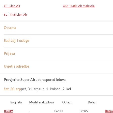
JT - Lion Air
OD - Batik Air Malaysia
SL - Thai Lion Air
O nama
Sadržaji i usluge
Prijava
Uvjeti i odredbe
Provjerite Super Air Jet raspored letova
čet, 30. srp
pet, 31. srp
sub, 1. kol
ned, 2. kol
Broj leta.
Model zrakoplova
Odlazi
Dolazi
IU639
-
06:00
06:45
Banja