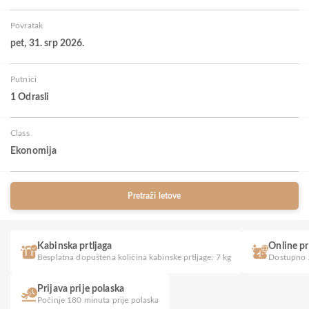
Povratak
pet, 31. srp 2026.
Putnici
1 Odrasli
Class
Ekonomija
Pretraži letove
Kabinska prtljaga
Online pr
Besplatna dopuštena količina kabinske prtljage: 7 kg
Dostupno z
Prijava prije polaska
Počinje 180 minuta prije polaska