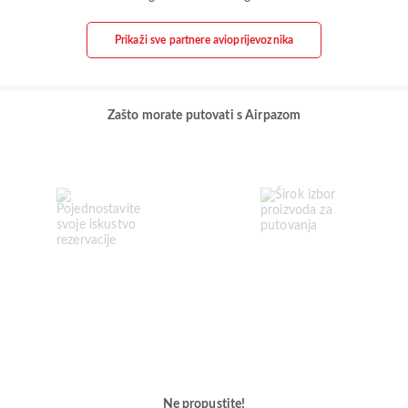
Prikaži sve partnere avioprijevoznika
Zašto morate putovati s Airpazom
Ne propustite!