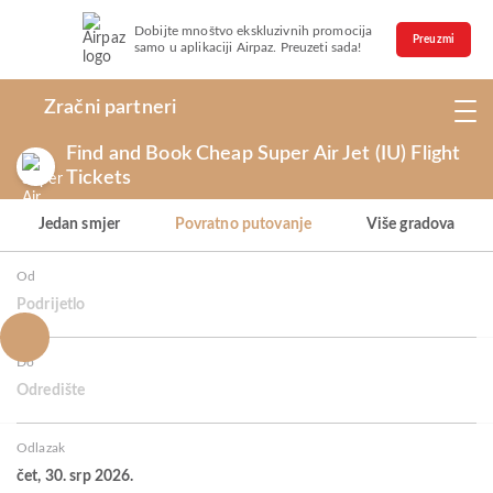
Dobijte mnoštvo ekskluzivnih promocija
Preuzmi
samo u aplikaciji Airpaz. Preuzeti sada!
Zračni partneri
Find and Book Cheap Super Air Jet (IU) Flight
Tickets
Jedan smjer
Povratno putovanje
Više gradova
Od
Podrijetlo
Do
Odredište
Odlazak
čet, 30. srp 2026.