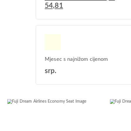
54,81
Mjesec s najnižom cijenom
srp.