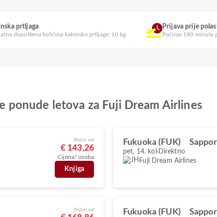
nska prtljaga
Prijava prije pola
atna dopuštena količina kabinske prtljage: 10 kg
Počinje 180 minuta p
lje ponude letova za Fuji Dream Airlines
Počni od
Fukuoka (FUK)
Sappor
€ 143,26
pet, 14. kol
Direktno
Cijena/ osoba
Fuji Dream Airlines
Knjiga
Počni od
Fukuoka (FUK)
Sappor