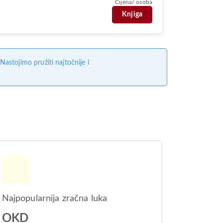
Cijena/ osoba
Knjiga
stojimo pružiti najtočnije i
Najpopularnija zračna luka
OKD