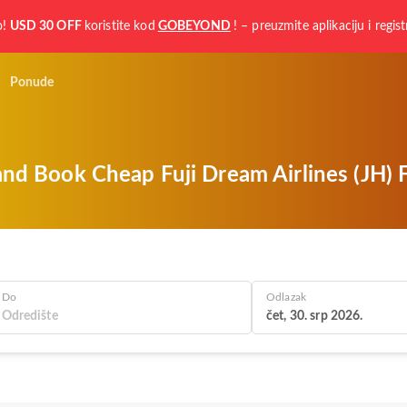
o!
USD 30 OFF
koristite kod
GOBEYOND
! – preuzmite aplikaciju i regist
Ponude
and Book Cheap Fuji Dream Airlines (JH) F
Do
Odlazak
čet, 30. srp 2026.