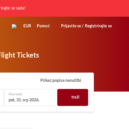
rirajte se sada!
EUR
Pomoć
Prijavite se / Registrirajte se
light Tickets
Prikaz popisa narudžbi
Povratak
traži
pet, 31. srp 2026.