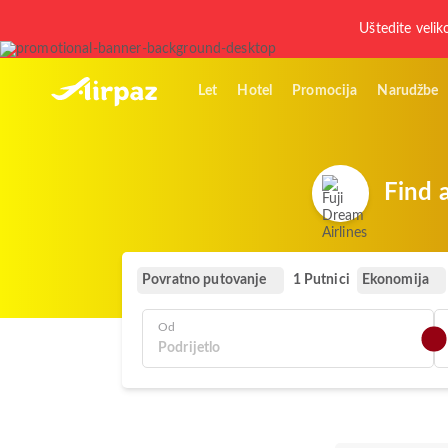
Uštedite velik
Let
Hotel
Promocija
Narudžbe
Find 
Povratno putovanje
Ekonomija
1 Putnici
Od