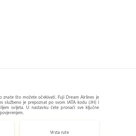
znate što možete očekivati. Fuji Dream Airlines je
ines službeno je prepoznat po svom IATA kodu (JH) i
diljem svijeta. U nastavku ćete pronaći sve ključne
 povjerenjem.
Vrsta rute