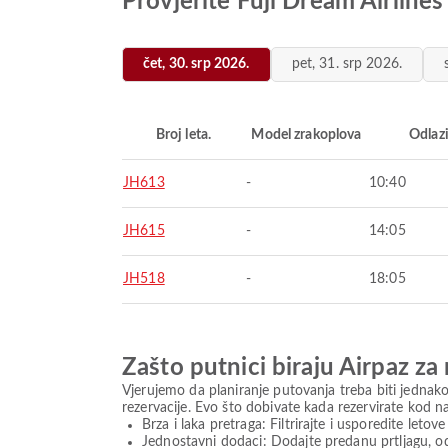
Provjerite Fuji Dream Airlines
čet, 30. srp 2026.
pet, 31. srp 2026.
Broj leta.
Model zrakoplova
Odlaz
JH613
-
10:40
JH615
-
14:05
JH518
-
18:05
Zašto putnici biraju Airpaz za
Vjerujemo da planiranje putovanja treba biti jednako
rezervacije. Evo što dobivate kada rezervirate kod n
Brza i laka pretraga: Filtrirajte i usporedite leto
Jednostavni dodaci: Dodajte predanu prtljagu, oda