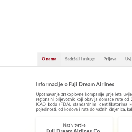
O nama
Sadržaji i usluge
Prijava
Uvj
Informacije o Fuji Dream Airlines
Upoznavanje zrakoplovne kompanije prije leta uvij
regionalni prijevoznik koji obavlja domaće rute od
ICAO kodu (FDA), standardnim identifikatorima koji
pojedinosti, od kodova i ruta do važnih činjenica, ka
Naziv tvrtke
Fuji Dream Airlines Co.,