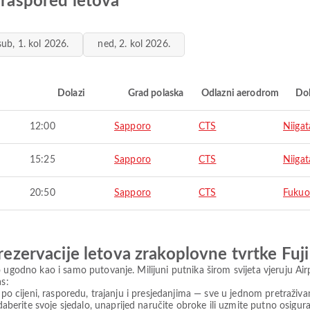
 raspored letova
sub, 1. kol 2026.
ned, 2. kol 2026.
i
Dolazi
Grad polaska
Odlazni aerodrom
Do
12:00
Sapporo
CTS
Niigat
15:25
Sapporo
CTS
Niigat
20:50
Sapporo
CTS
Fukuo
 rezervacije letova zrakoplovne tvrtke Fuj
 ugodno kao i samo putovanje. Milijuni putnika širom svijeta vjeruju Ai
as:
ve po cijeni, rasporedu, trajanju i presjedanjima — sve u jednom pretraživa
berite svoje sjedalo, unaprijed naručite obroke ili uzmite putno osiguran