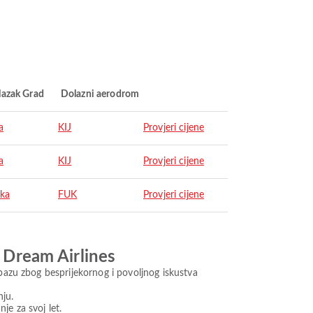
lazak Grad
Dolazni aerodrom
a
KIJ
Provjeri cijene
a
KIJ
Provjeri cijene
ka
FUK
Provjeri cijene
i Dream Airlines
rpazu zbog besprijekornog i povoljnog iskustva
nju.
je za svoj let.