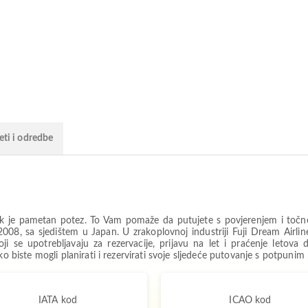
eti i odredbe
ek je pametan potez. To Vam pomaže da putujete s povjerenjem i točno 
 2008, sa sjedištem u Japan. U zrakoplovnoj industriji Fuji Dream Airl
 se upotrebljavaju za rezervacije, prijavu na let i praćenje letova 
ko biste mogli planirati i rezervirati svoje sljedeće putovanje s potpunim
IATA kod
ICAO kod