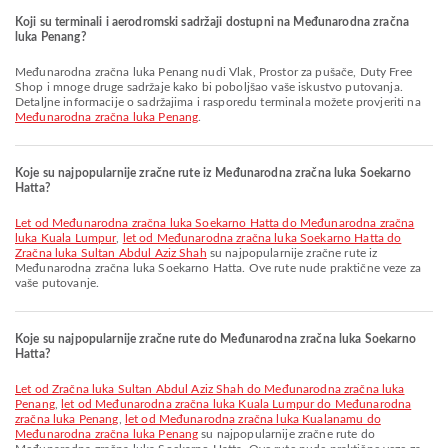
Koji su terminali i aerodromski sadržaji dostupni na Međunarodna zračna
luka Penang?
Međunarodna zračna luka Penang nudi Vlak, Prostor za pušače, Duty Free
Shop i mnoge druge sadržaje kako bi poboljšao vaše iskustvo putovanja.
Detaljne informacije o sadržajima i rasporedu terminala možete provjeriti na
Međunarodna zračna luka Penang
.
Koje su najpopularnije zračne rute iz Međunarodna zračna luka Soekarno
Hatta?
let od Međunarodna zračna luka Soekarno Hatta do Međunarodna zračna
luka Kuala Lumpur
,
let od Međunarodna zračna luka Soekarno Hatta do
Zračna luka Sultan Abdul Aziz Shah
su najpopularnije zračne rute iz
Međunarodna zračna luka Soekarno Hatta. Ove rute nude praktične veze za
vaše putovanje.
Koje su najpopularnije zračne rute do Međunarodna zračna luka Soekarno
Hatta?
let od Zračna luka Sultan Abdul Aziz Shah do Međunarodna zračna luka
Penang
,
let od Međunarodna zračna luka Kuala Lumpur do Međunarodna
zračna luka Penang
,
let od Međunarodna zračna luka Kualanamu do
Međunarodna zračna luka Penang
su najpopularnije zračne rute do