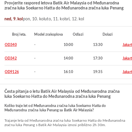
Provjerite raspored letova Batik Air Malaysia od Međunarodna
zračna luka Soekarno Hatta do Međunarodna zračna luka Penang
ned, 9. kol
pon, 10. kol
uto, 11. kol
sri, 12. kol
Broj leta.
Model zrakoplova
Odlazi
Dolazi
OD340
-
10:00
13:30
Jakar
OD342
-
14:00
17:30
Jakar
OD9126
-
16:10
19:35
Jakar
Česta pitanja o letu Batik Air Malaysia od Međunarodna zračna
luka Soekarno Hatta do Međunarodna zračna luka Penang
Koliko traje let od Međunarodna zračna luka Soekarno Hatta do
Međunarodna zračna luka Penang sa Batik Air Malaysia?
Trajanje leta od Međunarodna zračna luka Soekarno Hatta do Međunarodna
zračna luka Penang s Batik Air Malaysia iznosi približno 2h 30m.