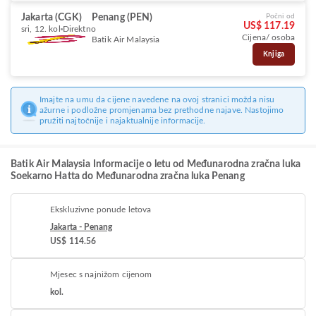
Jakarta (CGK)
Penang (PEN)
Počni od
US$ 117.19
sri, 12. kol
Direktno
Cijena/ osoba
Batik Air Malaysia
Knjiga
Imajte na umu da cijene navedene na ovoj stranici možda nisu
ažurne i podložne promjenama bez prethodne najave. Nastojimo
pružiti najtočnije i najaktualnije informacije.
Batik Air Malaysia Informacije o letu od Međunarodna zračna luka
Soekarno Hatta do Međunarodna zračna luka Penang
Ekskluzivne ponude letova
Jakarta - Penang
US$ 114.56
Mjesec s najnižom cijenom
kol.