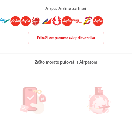
Airpaz Airline partneri
Prikaži sve partnere avioprijevoznika
Zašto morate putovati s Airpazom