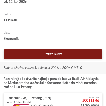
sri, 12. kol 2026.
Putnici
1 Odrasli
Class
Ekonomija
Pretraži letove
Zadnje ažurirano dana
8. kolovoza 2026. u 20:06 GMT+0
Rezervirajte i ostvarite najbolje ponude letova Batik Air Malaysia
od Međunarodna zračna luka Soekarno Hatta do Međunarodna
zračna luka Penang
Jakarta (CGK)
Penang (PEN)
Počni od
US$ 114.56
pon, 17. kol
Direktno
Cijena/ osoba
Batik Air Malaysia