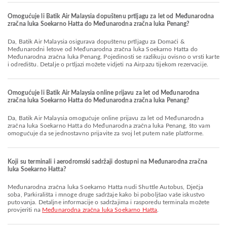
Omogućuje li Batik Air Malaysia dopuštenu prtljagu za let od Međunarodna
zračna luka Soekarno Hatta do Međunarodna zračna luka Penang?
Da, Batik Air Malaysia osigurava dopuštenu prtljagu za Domaći &
Međunarodni letove od Međunarodna zračna luka Soekarno Hatta do
Međunarodna zračna luka Penang. Pojedinosti se razlikuju ovisno o vrsti karte
i odredištu. Detalje o prtljazi možete vidjeti na Airpazu tijekom rezervacije.
Omogućuje li Batik Air Malaysia online prijavu za let od Međunarodna
zračna luka Soekarno Hatta do Međunarodna zračna luka Penang?
Da, Batik Air Malaysia omogućuje online prijavu za let od Međunarodna
zračna luka Soekarno Hatta do Međunarodna zračna luka Penang, što vam
omogućuje da se jednostavno prijavite za svoj let putem naše platforme.
Koji su terminali i aerodromski sadržaji dostupni na Međunarodna zračna
luka Soekarno Hatta?
Međunarodna zračna luka Soekarno Hatta nudi Shuttle Autobus, Dječja
soba, Parkirališta i mnoge druge sadržaje kako bi poboljšao vaše iskustvo
putovanja. Detaljne informacije o sadržajima i rasporedu terminala možete
provjeriti na
Međunarodna zračna luka Soekarno Hatta
.