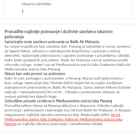
Ukupno odredišta
1
Pronađite najbolje putovanje i doživite savršeno iskustvo
putovanja
Isplanirajte svoje savršeno putovanje sa Batik Air Malaysia
Sa svojim krajolikom koji oduzima dah, Penang je odredište iz snova savršeno
za lagane šetnje, uživanje u zadivljujućim krajolicima i upijanje u mirnoj
atmosferi. Isplanirajte jednostavno i ugodno putovanje s prijateljima i obitelji.
Kako biste upotpunili svoj odmor, Batik Air Malaysia vam je spremna pružiti
vrhunsku uslugu, vozeći vas od Međunarodna zračna luka Soekarno Hatta do
Međunarodna zračna luka Penang.
Airpaz kao vaša pomoć na putovanju
Kako bi vam pomogao s putovanjem u Penang, Airpaz nudi jednostavnu i
brzu uslugu rezervacije leta. Možete dobiti željeni let sa svojim omiljenim
zrakoplovnim prijevoznikom, Batik Air Malaysia. Samo jednim klikom doživite
najbolji i najnezaboravniji let od do . Uživajte u prekrasnom odmoru sa
svojom obitelji bez ikakvih briga.
Uzbudljive ponude za letove iz Međunarodna zračna luka Penang
Pronađite jeftine letove za Penang isključivo s Airpazom. Otkrijte najbolje
promocije i jednostavno rezervirajte svoj let kod Batik Air Malaysia. U Airpazu
osiguravamo najbolje iskustvo rezervacije leta. Rezervirajte jeftini
let od
Međunarodna zračna luka Soekarno Hatta do Međunarodna zračna luka
Penang
za najbolje iskustvo putovanja i nenadmašne uštede.