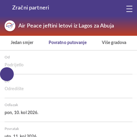
Zračni partneri
Air Peace jeftini letovi iz Lagos za Abuja
Jedan smjer
Povratno putovanje
Više gradova
Od
Podrijetlo
Do
Odredište
Odlazak
pon, 10. kol 2026.
Povratak
uto, 11. kol 2026.