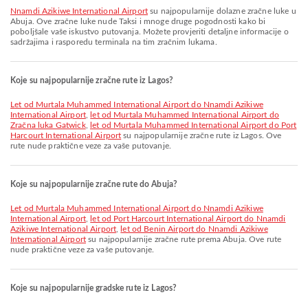
Nnamdi Azikiwe International Airport
su najpopularnije dolazne zračne luke u
Abuja. Ove zračne luke nude Taksi i mnoge druge pogodnosti kako bi
poboljšale vaše iskustvo putovanja. Možete provjeriti detaljne informacije o
sadržajima i rasporedu terminala na tim zračnim lukama.
Koje su najpopularnije zračne rute iz Lagos?
let od Murtala Muhammed International Airport do Nnamdi Azikiwe
International Airport
,
let od Murtala Muhammed International Airport do
Zračna luka Gatwick
,
let od Murtala Muhammed International Airport do Port
Harcourt International Airport
su najpopularnije zračne rute iz Lagos. Ove
rute nude praktične veze za vaše putovanje.
Koje su najpopularnije zračne rute do Abuja?
let od Murtala Muhammed International Airport do Nnamdi Azikiwe
International Airport
,
let od Port Harcourt International Airport do Nnamdi
Azikiwe International Airport
,
let od Benin Airport do Nnamdi Azikiwe
International Airport
su najpopularnije zračne rute prema Abuja. Ove rute
nude praktične veze za vaše putovanje.
Koje su najpopularnije gradske rute iz Lagos?