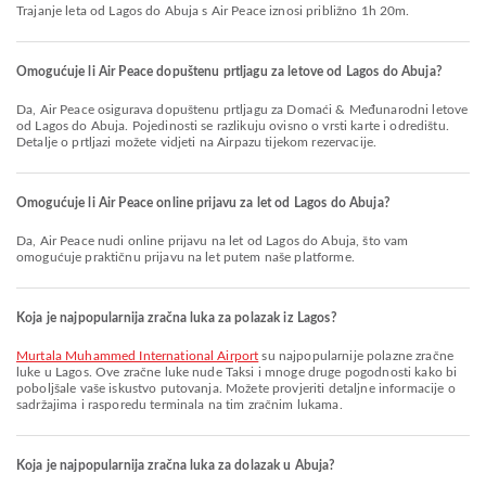
Trajanje leta od Lagos do Abuja s Air Peace iznosi približno 1h 20m.
Omogućuje li Air Peace dopuštenu prtljagu za letove od Lagos do Abuja?
Da, Air Peace osigurava dopuštenu prtljagu za Domaći & Međunarodni letove
od Lagos do Abuja. Pojedinosti se razlikuju ovisno o vrsti karte i odredištu.
Detalje o prtljazi možete vidjeti na Airpazu tijekom rezervacije.
Omogućuje li Air Peace online prijavu za let od Lagos do Abuja?
Da, Air Peace nudi online prijavu na let od Lagos do Abuja, što vam
omogućuje praktičnu prijavu na let putem naše platforme.
Koja je najpopularnija zračna luka za polazak iz Lagos?
Murtala Muhammed International Airport
su najpopularnije polazne zračne
luke u Lagos. Ove zračne luke nude Taksi i mnoge druge pogodnosti kako bi
poboljšale vaše iskustvo putovanja. Možete provjeriti detaljne informacije o
sadržajima i rasporedu terminala na tim zračnim lukama.
Koja je najpopularnija zračna luka za dolazak u Abuja?