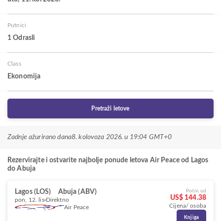
Putnici
1 Odrasli
Class
Ekonomija
Pretraži letove
Zadnje ažurirano dana
8. kolovoza 2026. u 19:04 GMT+0
Rezervirajte i ostvarite najbolje ponude letova Air Peace od Lagos
do Abuja
Lagos (LOS)
Abuja (ABV)
Počni od
US$ 144.38
pon, 12. lis
Direktno
Cijena/ osoba
Air Peace
Knjiga