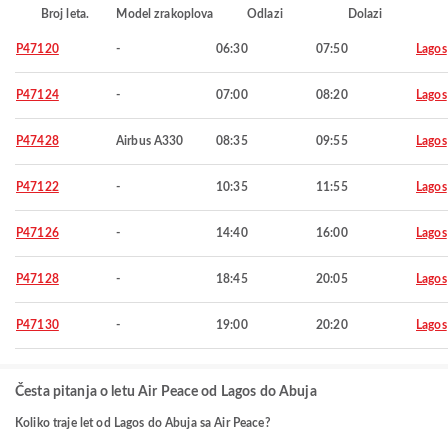
Broj leta.
Model zrakoplova
Odlazi
Dolazi
P47120
-
06:30
07:50
Lagos
P47124
-
07:00
08:20
Lagos
P47428
Airbus A330
08:35
09:55
Lagos
P47122
-
10:35
11:55
Lagos
P47126
-
14:40
16:00
Lagos
P47128
-
18:45
20:05
Lagos
P47130
-
19:00
20:20
Lagos
Česta pitanja o letu Air Peace od Lagos do Abuja
Koliko traje let od Lagos do Abuja sa Air Peace?