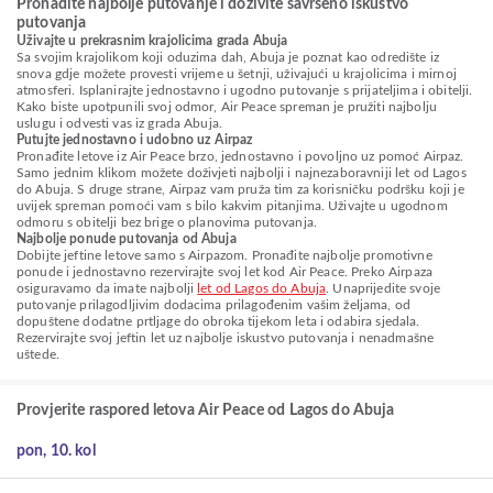
Pronađite najbolje putovanje i doživite savršeno iskustvo
putovanja
Uživajte u prekrasnim krajolicima grada Abuja
Sa svojim krajolikom koji oduzima dah, Abuja je poznat kao odredište iz
snova gdje možete provesti vrijeme u šetnji, uživajući u krajolicima i mirnoj
atmosferi. Isplanirajte jednostavno i ugodno putovanje s prijateljima i obitelji.
Kako biste upotpunili svoj odmor, Air Peace spreman je pružiti najbolju
uslugu i odvesti vas iz grada Abuja.
Putujte jednostavno i udobno uz Airpaz
Pronađite letove iz Air Peace brzo, jednostavno i povoljno uz pomoć Airpaz.
Samo jednim klikom možete doživjeti najbolji i najnezaboravniji let od Lagos
do Abuja. S druge strane, Airpaz vam pruža tim za korisničku podršku koji je
uvijek spreman pomoći vam s bilo kakvim pitanjima. Uživajte u ugodnom
odmoru s obitelji bez brige o planovima putovanja.
Najbolje ponude putovanja od Abuja
Dobijte jeftine letove samo s Airpazom. Pronađite najbolje promotivne
ponude i jednostavno rezervirajte svoj let kod Air Peace. Preko Airpaza
osiguravamo da imate najbolji
let od Lagos do Abuja
. Unaprijedite svoje
putovanje prilagodljivim dodacima prilagođenim vašim željama, od
dopuštene dodatne prtljage do obroka tijekom leta i odabira sjedala.
Rezervirajte svoj jeftin let uz najbolje iskustvo putovanja i nenadmašne
uštede.
Provjerite raspored letova Air Peace od Lagos do Abuja
pon, 10. kol