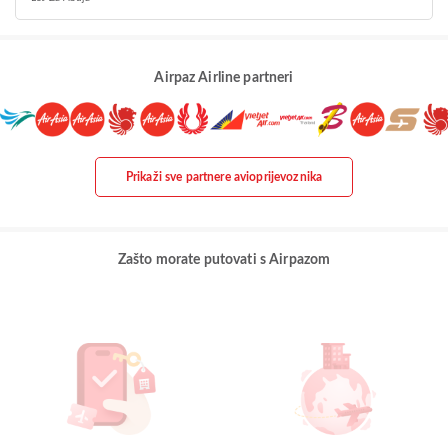
Airpaz Airline partneri
Prikaži sve partnere avioprijevoznika
Zašto morate putovati s Airpazom