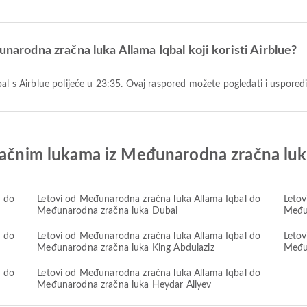
unarodna zračna luka Allama Iqbal koji koristi Airblue?
bal s Airblue polijeće u 23:35. Ovaj raspored možete pogledati i uspored
zračnim lukama iz Međunarodna zračna luk
l do
Letovi od Međunarodna zračna luka Allama Iqbal do
Letov
Međunarodna zračna luka Dubai
Među
l do
Letovi od Međunarodna zračna luka Allama Iqbal do
Letov
Međunarodna zračna luka King Abdulaziz
Među
l do
Letovi od Međunarodna zračna luka Allama Iqbal do
Međunarodna zračna luka Heydar Aliyev