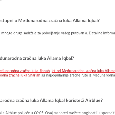
e.
 dostupni u Međunarodna zračna luka Allama Iqbal?
eđunarodna zračna luka Allama Iqbal?
Međunarodna zračna luka Jinnah
,
let od Međunarodna zračna luka Allam
odna zračna luka Sharjah
su najpopularnije zračne rute iz Međunarodna 
unarodna zračna luka Allama Iqbal koristeći Airblue?
al s Airblue polijeće u 00:05. Ovaj raspored možete pogledati i usporedi