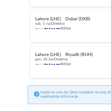
Lahore (LHE)
Dubai (DXB)
sub, 5. ruj
Direktno
Airblue
Lahore (LHE)
Riyadh (RUH)
pon, 24. kol
Direktno
Airblue
Imajte na umu da cijene navedene na ovoj str
najaktualnije informacije.