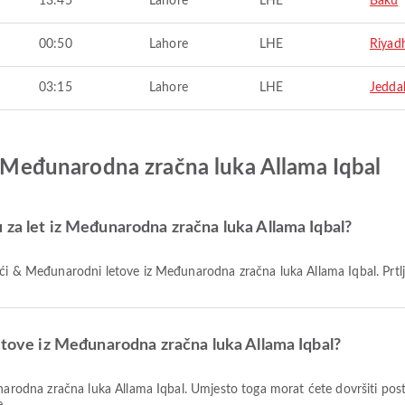
13:45
Lahore
LHE
Baku
00:50
Lahore
LHE
Riyad
03:15
Lahore
LHE
Jedda
iz Međunarodna zračna luka Allama Iqbal
 za let iz Međunarodna zračna luka Allama Iqbal?
maći & Međunarodni letove iz Međunarodna zračna luka Allama Iqbal. Prtlj
letove iz Međunarodna zračna luka Allama Iqbal?