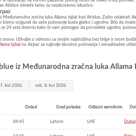
e ili opuštanju na mirnim plažama, postoji nešto za svaku vrstu putnika.
 vas Airblue odvede tamo za nezaboravno iskustvo.
irpaz
iz Međunarodna zračna luka Allama Iqbal kod Airblue. Zašto odabrati Ai
o bismo osigurali da vaše putovanje bude glatko i ugodno. Bilo da imate
pan je 24 sata dnevno kako bi vam pomogao da provedete ugodno putova
a iz snova. Uživajte u odmoru sa svojim najdražima bez brige o svom bud
llama Iqbal
na Airpaz za najbolje iskustvo putovanja i nenadmašne ušted
rblue iz Međunarodna zračna luka Allama 
 7. kol 2026.
sub, 8. kol 2026.
i
Dolazi
Grad polaska
Odlazni aerodrom
Do
04:45
Lahore
LHE
Dubai