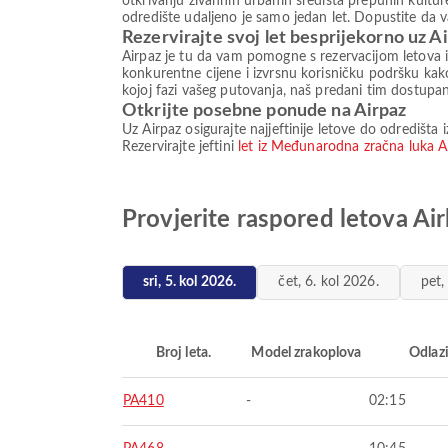
otkrivanju živahnih urbanih središta prepunih kultur
odredište udaljeno je samo jedan let. Dopustite da
Rezervirajte svoj let besprijekorno uz A
Airpaz je tu da vam pomogne s rezervacijom letova 
konkurentne cijene i izvrsnu korisničku podršku kak
kojoj fazi vašeg putovanja, naš predani tim dostu
Otkrijte posebne ponude na Airpaz
Uz Airpaz osigurajte najjeftinije letove do odredišt
Rezervirajte jeftini
let iz Međunarodna zračna luka A
Provjerite raspored letova Ai
sri, 5. kol 2026.
čet, 6. kol 2026.
pet,
Broj leta.
Model zrakoplova
Odlaz
PA410
-
02:15