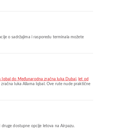
a Iqbal do Međunarodna zračna luka Dubai
,
let od
zračna luka Allama Iqbal. Ove rute nude praktične
ti druge dostupne opcije letova na Airpazu.