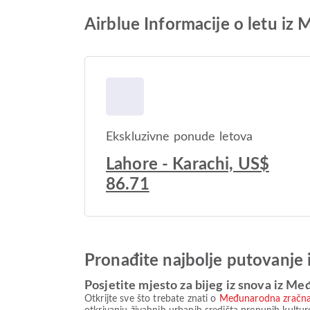
Airblue Informacije o letu iz
Ekskluzivne ponude letova
Lahore - Karachi, US$
86.71
Pronađite najbolje putovanje 
Posjetite mjesto za bijeg iz snova iz Me
Otkrijte sve što trebate znati o
Međunarodna zračna 