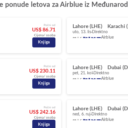
olje ponude letova za Airblue iz Međunarod
Počni od
Lahore (LHE)
Karachi 
US$ 86.71
uto, 13. lis
Direktno
Cijena/ osoba
Airblue
Knjiga
Počni od
Lahore (LHE)
Dubai (
US$ 230.11
pet, 21. kol
Direktno
Cijena/ osoba
Airblue
Knjiga
Počni od
Lahore (LHE)
Dubai (
US$ 242.16
ned, 6. ruj
Direktno
Cijena/ osoba
Airblue
Knjiga