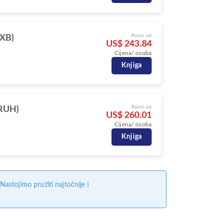
Počni od
DXB)
US$ 243.84
Cijena/ osoba
Knjiga
Počni od
(RUH)
US$ 260.01
Cijena/ osoba
Knjiga
stojimo pružiti najtočnije i