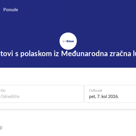
Ponude
 letovi s polaskom iz Međunarodna zračna l
Do
Odlazak
pet, 7. kol 2026.
+0