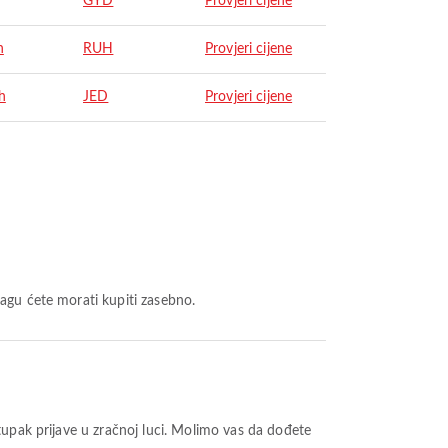
GYD
Provjeri cijene
h
RUH
Provjeri cijene
h
JED
Provjeri cijene
agu ćete morati kupiti zasebno.