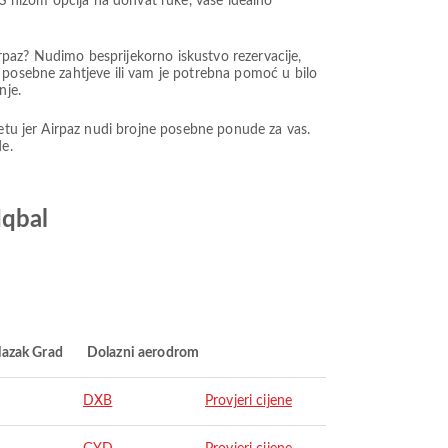
 S nizom opcija na dohvat ruke, vaše idealno
rpaz? Nudimo besprijekorno iskustvo rezervacije,
 posebne zahtjeve ili vam je potrebna pomoć u bilo
nje.
žetu jer Airpaz nudi brojne posebne ponude za vas.
e.
Iqbal
lazak Grad
Dolazni aerodrom
DXB
Provjeri cijene