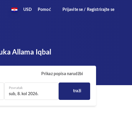
USD
Pomoć
Prijavite se / Registrirajte se
uka Allama Iqbal
Prikaz popisa narudžbi
Povratak
traži
sub, 8. kol 2026.