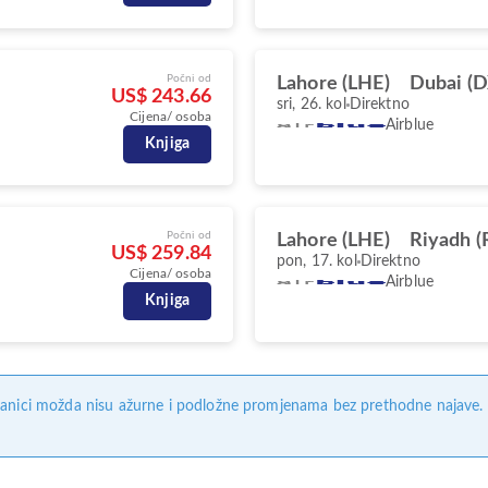
Počni od
Lahore (LHE)
Dubai (
US$ 243.66
sri, 26. kol
Direktno
Cijena/ osoba
Airblue
Knjiga
Počni od
Lahore (LHE)
Riyadh 
US$ 259.84
pon, 17. kol
Direktno
Cijena/ osoba
Airblue
Knjiga
anici možda nisu ažurne i podložne promjenama bez prethodne najave. Na