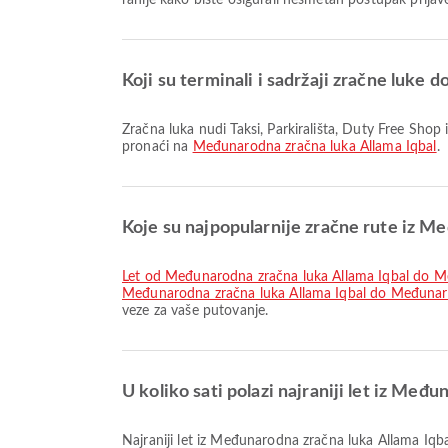
ranije kako biste osigurali nesmetan postupak prijav
Koji su terminali i sadržaji zračne luke
Zračna luka nudi Taksi, Parkirališta, Duty Free Shop i mnoge druge sadržaje za poboljšanje vašeg putovanja. Detaljne informacije o sadržajima i rasporedu terminala možete
pronaći na
Međunarodna zračna luka Allama Iqbal
.
Koje su najpopularnije zračne rute iz M
let od Međunarodna zračna luka Allama Iqbal do 
Međunarodna zračna luka Allama Iqbal do Međunar
veze za vaše putovanje.
U koliko sati polazi najraniji let iz Međ
Najraniji let iz Međunarodna zračna luka Allama Iqb