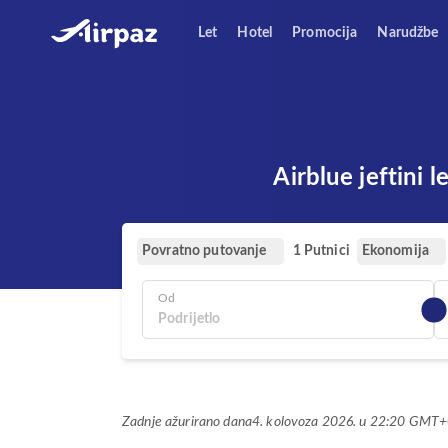
Let
Hotel
Promocija
Narudžbe
Airblue jeftini
Povratno putovanje
Ekonomija
1 Putnici
Od
Zadnje ažurirano dana
4. kolovoza 2026. u 22:20 GMT