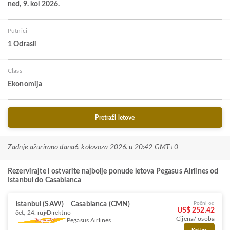
ned, 9. kol 2026.
Putnici
1 Odrasli
Class
Ekonomija
Pretraži letove
Zadnje ažurirano dana
6. kolovoza 2026. u 20:42 GMT+0
Rezervirajte i ostvarite najbolje ponude letova Pegasus Airlines od
Istanbul do Casablanca
Istanbul (SAW)
Casablanca (CMN)
Počni od
US$ 252.42
čet, 24. ruj
Direktno
Cijena/ osoba
Pegasus Airlines