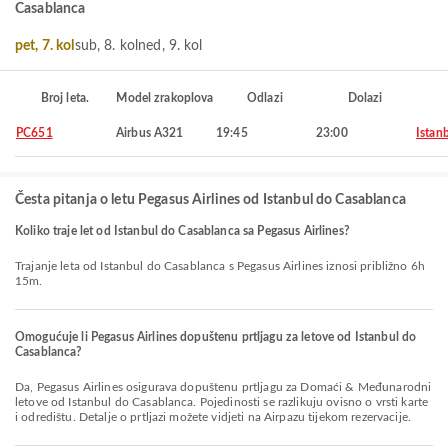
Casablanca
pet, 7. kol
sub, 8. kol
ned, 9. kol
Broj leta.
Model zrakoplova
Odlazi
Dolazi
PC651
Airbus A321
19:45
23:00
Istan
Česta pitanja o letu Pegasus Airlines od Istanbul do Casablanca
Koliko traje let od Istanbul do Casablanca sa Pegasus Airlines?
Trajanje leta od Istanbul do Casablanca s Pegasus Airlines iznosi približno 6h
15m.
Omogućuje li Pegasus Airlines dopuštenu prtljagu za letove od Istanbul do
Casablanca?
Da, Pegasus Airlines osigurava dopuštenu prtljagu za Domaći & Međunarodni
letove od Istanbul do Casablanca. Pojedinosti se razlikuju ovisno o vrsti karte
i odredištu. Detalje o prtljazi možete vidjeti na Airpazu tijekom rezervacije.