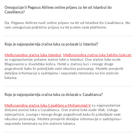
Omogućuje li Pegasus Airlines online prijavu za let od Istanbul do
Casablanca?
Da, Pegasus Airlines nudi online prijavu na let od Istanbul do Casablanca, što
vam omogućuje praktičnu prijavu na let putem naše platforme.
Koja je najpopularnija zračna luka za polazak iz Istanbul?
Međunarodna zračna luka Istanbul
,
Međunarodna zračna luka Sabiha Gokcen
su najpopularnije polazne zračne luke u Istanbul. Ove zračne luke nude
Blagovaonica, Invalidska kolica, Hotel u zračnoj luci i mnoge druge
pogodnosti kako bi poboljšale vaše iskustvo putovanja. Možete provjeriti
detaljne informacije o sadržajima i rasporedu terminala na tim zračnim
lukama.
Koja je najpopularnija zračna luka za dolazak u Casablanca?
Međunarodna zračna luka Casablanca Mohammed V
su najpopularnije
dolazne zračne luke u Casablanca. Ove zračne luke nude Vlak, Usluga
mjenjačnice, Lounge i mnoge druge pogodnosti kako bi poboljšale vaše
iskustvo putovanja. Možete provjeriti detaljne informacije o sadržajima i
rasporedu terminala na tim zračnim lukama.