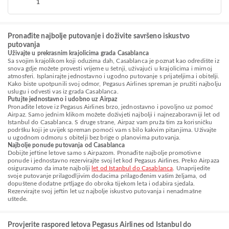
1
Pronađite najbolje putovanje i doživite savršeno iskustvo
putovanja
Uživajte u prekrasnim krajolicima grada Casablanca
Sa svojim krajolikom koji oduzima dah, Casablanca je poznat kao odredište iz
snova gdje možete provesti vrijeme u šetnji, uživajući u krajolicima i mirnoj
atmosferi. Isplanirajte jednostavno i ugodno putovanje s prijateljima i obitelji.
Kako biste upotpunili svoj odmor, Pegasus Airlines spreman je pružiti najbolju
uslugu i odvesti vas iz grada Casablanca.
Putujte jednostavno i udobno uz Airpaz
Pronađite letove iz Pegasus Airlines brzo, jednostavno i povoljno uz pomoć
Airpaz. Samo jednim klikom možete doživjeti najbolji i najnezaboravniji let od
Istanbul do Casablanca. S druge strane, Airpaz vam pruža tim za korisničku
podršku koji je uvijek spreman pomoći vam s bilo kakvim pitanjima. Uživajte
u ugodnom odmoru s obitelji bez brige o planovima putovanja.
Najbolje ponude putovanja od Casablanca
Dobijte jeftine letove samo s Airpazom. Pronađite najbolje promotivne
ponude i jednostavno rezervirajte svoj let kod Pegasus Airlines. Preko Airpaza
osiguravamo da imate najbolji
let od Istanbul do Casablanca
. Unaprijedite
svoje putovanje prilagodljivim dodacima prilagođenim vašim željama, od
dopuštene dodatne prtljage do obroka tijekom leta i odabira sjedala.
Rezervirajte svoj jeftin let uz najbolje iskustvo putovanja i nenadmašne
uštede.
Provjerite raspored letova Pegasus Airlines od Istanbul do