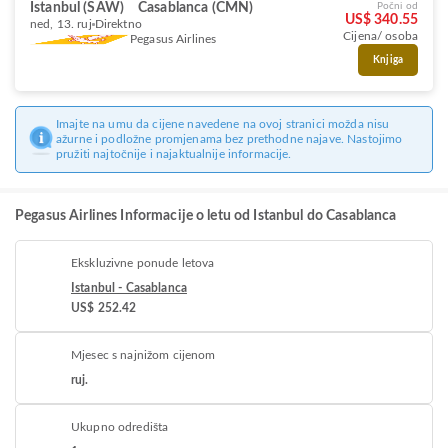
Istanbul (SAW)
Casablanca (CMN)
Počni od
US$ 340.55
ned, 13. ruj
Direktno
Cijena/ osoba
Pegasus Airlines
Knjiga
Imajte na umu da cijene navedene na ovoj stranici možda nisu
ažurne i podložne promjenama bez prethodne najave. Nastojimo
pružiti najtočnije i najaktualnije informacije.
Pegasus Airlines Informacije o letu od Istanbul do Casablanca
Ekskluzivne ponude letova
Istanbul - Casablanca
US$ 252.42
Mjesec s najnižom cijenom
ruj.
Ukupno odredišta