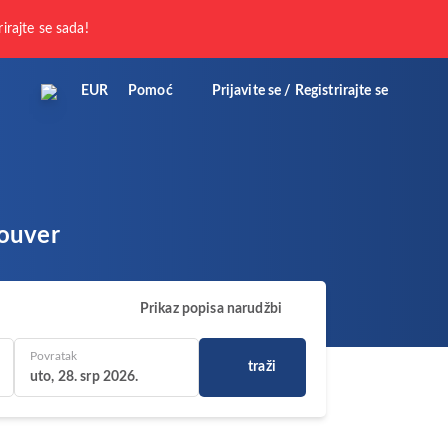
rirajte se sada!
EUR
Pomoć
Prijavite se / Registrirajte se
couver
Prikaz popisa narudžbi
Povratak
traži
uto, 28. srp 2026.