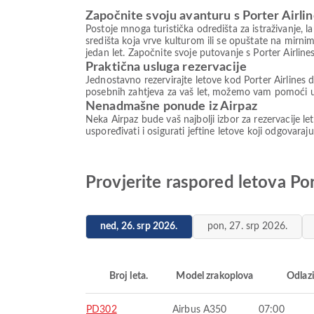
Započnite svoju avanturu s Porter Airli
Postoje mnoga turistička odredišta za istraživanje, 
središta koja vrve kulturom ili se opuštate na mirni
jedan let. Započnite svoje putovanje s Porter Airli
Praktična usluga rezervacije
Jednostavno rezervirajte letove kod Porter Airlines 
posebnih zahtjeva za vaš let, možemo vam pomoći u 
Nenadmašne ponude iz Airpaz
Neka Airpaz bude vaš najbolji izbor za rezervacije l
uspoređivati i osigurati jeftine letove koji odgovaraj
Provjerite raspored letova Por
ned, 26. srp 2026.
pon, 27. srp 2026.
Broj leta.
Model zrakoplova
Odlaz
PD302
Airbus A350
07:00