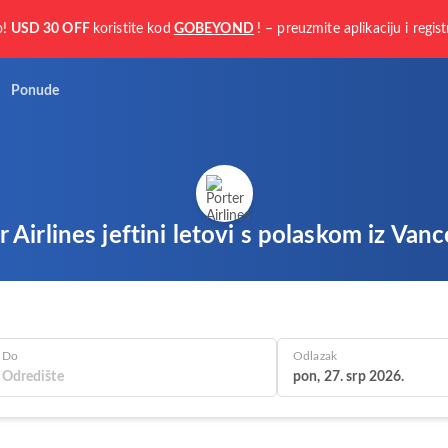
o!
USD 30 OFF
koristite kod
GOBEYOND
! – preuzmite aplikaciju i regist
Ponude
r Airlines jeftini letovi s polaskom iz Van
Do
Odlazak
pon, 27. srp 2026.