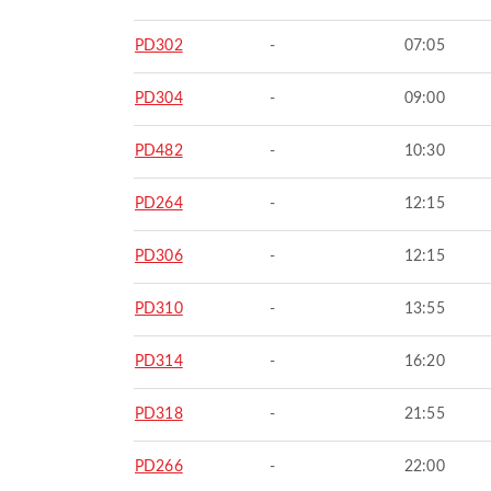
PD302
-
07:05
PD304
-
09:00
PD482
-
10:30
PD264
-
12:15
PD306
-
12:15
PD310
-
13:55
PD314
-
16:20
PD318
-
21:55
PD266
-
22:00