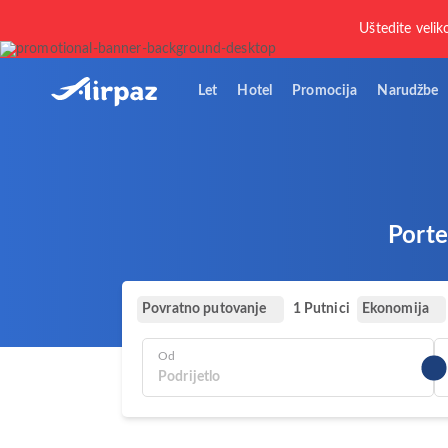
Uštedite velik
Let
Hotel
Promocija
Narudžbe
Porte
Povratno putovanje
Ekonomija
1 Putnici
Od