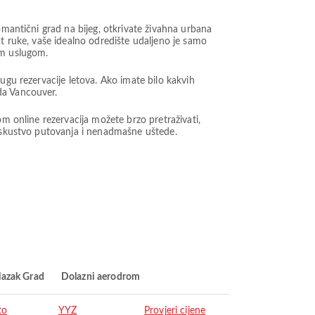
omantični grad na bijeg, otkrivate živahna urbana
at ruke, vaše idealno odredište udaljeno je samo
om uslugom.
ugu rezervacije letova. Ako imate bilo kakvih
da Vancouver.
om online rezervacija možete brzo pretraživati,
iskustvo putovanja i nenadmašne uštede.
lazak Grad
Dolazni aerodrom
to
YYZ
Provjeri cijene