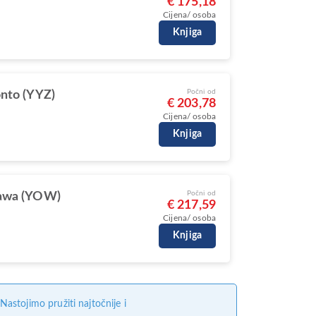
€ 175,18
Cijena/ osoba
Knjiga
Počni od
nto (YYZ)
€ 203,78
Cijena/ osoba
Knjiga
Počni od
awa (YOW)
€ 217,59
Cijena/ osoba
Knjiga
stojimo pružiti najtočnije i