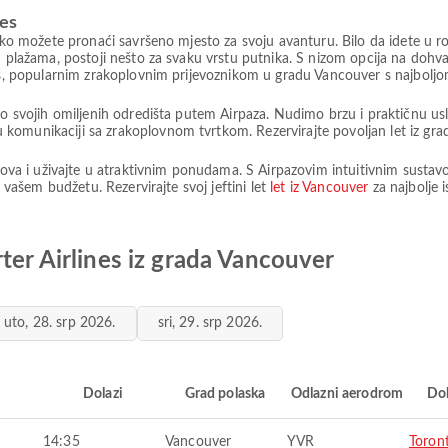
nes
lako možete pronaći savršeno mjesto za svoju avanturu. Bilo da idete u r
m plažama, postoji nešto za svaku vrstu putnika. S nizom opcija na dohv
nes, popularnim zrakoplovnim prijevoznikom u gradu Vancouver s najbolj
do svojih omiljenih odredišta putem Airpaza. Nudimo brzu i praktičnu usl
komunikaciji sa zrakoplovnom tvrtkom. Rezervirajte povoljan let iz gra
etova i uživajte u atraktivnim ponudama. S Airpazovim intuitivnim sustav
u vašem budžetu. Rezervirajte svoj jeftini let
let iz Vancouver
za najbolje 
ter Airlines iz grada Vancouver
uto, 28. srp 2026.
sri, 29. srp 2026.
i
Dolazi
Grad polaska
Odlazni aerodrom
Do
14:35
Vancouver
YVR
Toron