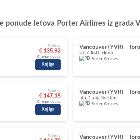
lje ponude letova Porter Airlines iz grada
Počni od
Vancouver (YVR)
Toro
€ 135,92
sri, 7. lis
Direktno
Cijena/ osoba
Porter Airlines
Knjiga
Počni od
Vancouver (YVR)
Toro
€ 147,15
uto, 1. ruj
Direktno
Cijena/ osoba
Porter Airlines
Knjiga
Počni od
Vancouver (YVR)
Toro