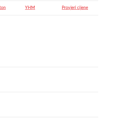
ton
YHM
Provjeri cijene