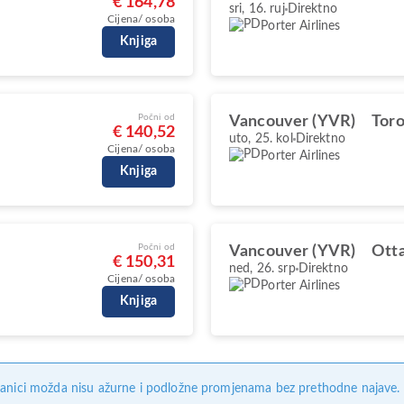
€ 164,78
sri, 16. ruj
Direktno
Cijena/ osoba
Porter Airlines
Knjiga
Počni od
Vancouver (YVR)
Toro
€ 140,52
uto, 25. kol
Direktno
Cijena/ osoba
Porter Airlines
Knjiga
Počni od
Vancouver (YVR)
Ott
€ 150,31
ned, 26. srp
Direktno
Cijena/ osoba
Porter Airlines
Knjiga
anici možda nisu ažurne i podložne promjenama bez prethodne najave. Na