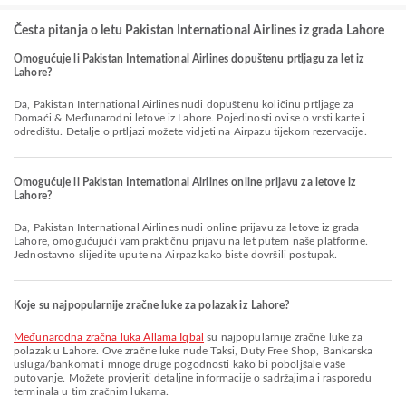
Česta pitanja o letu Pakistan International Airlines iz grada Lahore
Omogućuje li Pakistan International Airlines dopuštenu prtljagu za let iz
Lahore?
Da, Pakistan International Airlines nudi dopuštenu količinu prtljage za
Domaći & Međunarodni letove iz Lahore. Pojedinosti ovise o vrsti karte i
odredištu. Detalje o prtljazi možete vidjeti na Airpazu tijekom rezervacije.
Omogućuje li Pakistan International Airlines online prijavu za letove iz
Lahore?
Da, Pakistan International Airlines nudi online prijavu za letove iz grada
Lahore, omogućujući vam praktičnu prijavu na let putem naše platforme.
Jednostavno slijedite upute na Airpaz kako biste dovršili postupak.
Koje su najpopularnije zračne luke za polazak iz Lahore?
Međunarodna zračna luka Allama Iqbal
su najpopularnije zračne luke za
polazak u Lahore. Ove zračne luke nude Taksi, Duty Free Shop, Bankarska
usluga/bankomat i mnoge druge pogodnosti kako bi poboljšale vaše
putovanje. Možete provjeriti detaljne informacije o sadržajima i rasporedu
terminala u tim zračnim lukama.