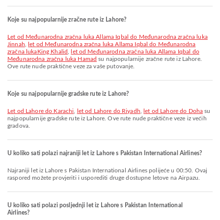
Koje su najpopularnije zračne rute iz Lahore?
let od Međunarodna zračna luka Allama Iqbal do Međunarodna zračna luka
Jinnah
,
let od Međunarodna zračna luka Allama Iqbal do Međunarodna
zračna lukaKing Khalid
,
let od Međunarodna zračna luka Allama Iqbal do
Međunarodna zračna luka Hamad
su najpopularnije zračne rute iz Lahore.
Ove rute nude praktične veze za vaše putovanje.
Koje su najpopularnije gradske rute iz Lahore?
let od Lahore do Karachi
,
let od Lahore do Riyadh
,
let od Lahore do Doha
su
najpopularnije gradske rute iz Lahore. Ove rute nude praktične veze iz većih
gradova.
U koliko sati polazi najraniji let iz Lahore s Pakistan International Airlines?
Najraniji let iz Lahore s Pakistan International Airlines polijeće u 00:50. Ovaj
raspored možete provjeriti i usporediti druge dostupne letove na Airpazu.
U koliko sati polazi posljednji let iz Lahore s Pakistan International
Airlines?