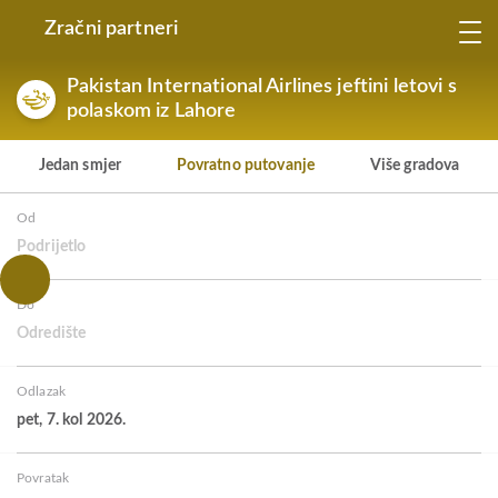
Zračni partneri
Pakistan International Airlines jeftini letovi s
polaskom iz Lahore
Jedan smjer
Povratno putovanje
Više gradova
Od
Podrijetlo
Do
Odredište
Odlazak
pet, 7. kol 2026.
Povratak