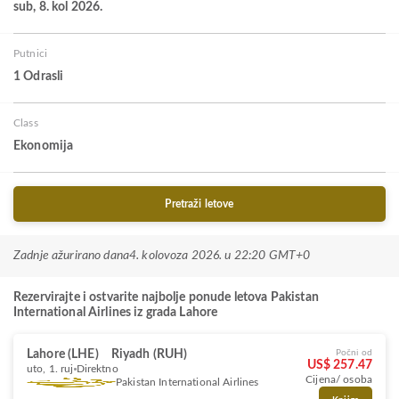
sub, 8. kol 2026.
Putnici
1 Odrasli
Class
Ekonomija
Pretraži letove
Zadnje ažurirano dana
4. kolovoza 2026. u 22:20 GMT+0
Rezervirajte i ostvarite najbolje ponude letova Pakistan
International Airlines iz grada Lahore
Lahore (LHE)
Riyadh (RUH)
Počni od
US$ 257.47
uto, 1. ruj
Direktno
Cijena/ osoba
Pakistan International Airlines