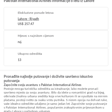
Pakistan International Airlines Informacije o letu iz Lahore
Ekskluzivne ponude letova
Lahore - Riyadh
US$ 257.47
Mjesec s najnižom cijenom
ruj.
Ukupno odredišta
13
Pronađite najbolje putovanje i doživite savršeno iskustvo
putovanja
Započnite svoju avanturu s Pakistan International Airlines
Postoje mnoga turistička odredišta za istraživanje, lako možete pronaći
savršeno mjesto za svoju avanturu. Bilo da idete u romantični grad na bijeg,
otkrivate živahna urbana središta koja vrve kulturom ili se opuštate na mirnim
plažama, postoji nešto za svaku vrstu putnika. S nizom opcija na dohvat ruke,
vaše idealno odredište udaljeno je samo jedan let. Započnite svoje putovanje
s Pakistan International Airlines, popularnim zrakoplovnim prijevoznikom u
gradu Lahore s najboljom uslugom.