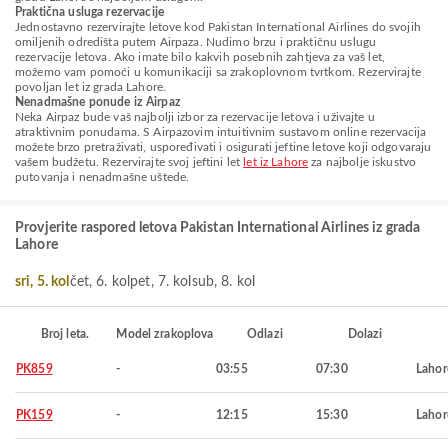
Praktična usluga rezervacije
Jednostavno rezervirajte letove kod Pakistan International Airlines do svojih
omiljenih odredišta putem Airpaza. Nudimo brzu i praktičnu uslugu
rezervacije letova. Ako imate bilo kakvih posebnih zahtjeva za vaš let,
možemo vam pomoći u komunikaciji sa zrakoplovnom tvrtkom. Rezervirajte
povoljan let iz grada Lahore.
Nenadmašne ponude iz Airpaz
Neka Airpaz bude vaš najbolji izbor za rezervacije letova i uživajte u
atraktivnim ponudama. S Airpazovim intuitivnim sustavom online rezervacija
možete brzo pretraživati, uspoređivati i osigurati jeftine letove koji odgovaraju
vašem budžetu. Rezervirajte svoj jeftini let
let iz Lahore
za najbolje iskustvo
putovanja i nenadmašne uštede.
Provjerite raspored letova Pakistan International Airlines iz grada
Lahore
sri, 5. kol
čet, 6. kol
pet, 7. kol
sub, 8. kol
Broj leta.
Model zrakoplova
Odlazi
Dolazi
PK859
-
03:55
07:30
Lahor
PK159
-
12:15
15:30
Lahor