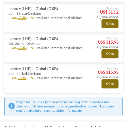
Lahore (LHE)
Dubai (DXB)
Počni od
US$ 313.2
pon, 16. stu
Direktno
Cijena/ osoba
Pakistan International Airlines
Knjiga
Lahore (LHE)
Dubai (DXB)
Počni od
US$ 315.93
čet, 20. kol
Direktno
Cijena/ osoba
Pakistan International Airlines
Knjiga
Lahore (LHE)
Dubai (DXB)
Počni od
US$ 315.93
pon, 24. kol
Direktno
Cijena/ osoba
Pakistan International Airlines
Knjiga
Imajte na umu da cijene navedene na ovoj stranici možda nisu
ažurne i podložne promjenama bez prethodne najave. Nastojimo
pružiti najtočnije i najaktualnije informacije.