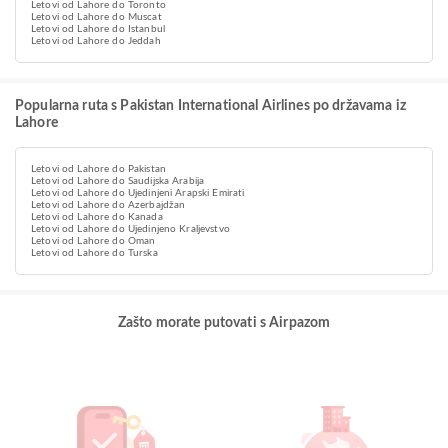
Letovi od Lahore do Toronto
Letovi od Lahore do Muscat
Letovi od Lahore do Istanbul
Letovi od Lahore do Jeddah
Popularna ruta s Pakistan International Airlines po državama iz
Lahore
Letovi od Lahore do Pakistan
Letovi od Lahore do Saudijska Arabija
Letovi od Lahore do Ujedinjeni Arapski Emirati
Letovi od Lahore do Azerbajdžan
Letovi od Lahore do Kanada
Letovi od Lahore do Ujedinjeno Kraljevstvo
Letovi od Lahore do Oman
Letovi od Lahore do Turska
Zašto morate putovati s Airpazom