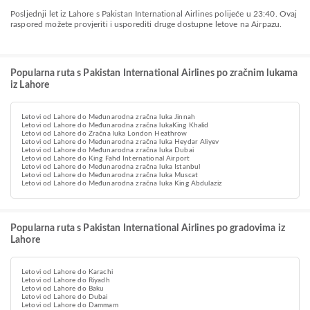
Posljednji let iz Lahore s Pakistan International Airlines polijeće u 23:40. Ovaj
raspored možete provjeriti i usporediti druge dostupne letove na Airpazu.
Popularna ruta s Pakistan International Airlines po zračnim lukama
iz Lahore
Letovi od Lahore do Međunarodna zračna luka Jinnah
Letovi od Lahore do Međunarodna zračna lukaKing Khalid
Letovi od Lahore do Zračna luka London Heathrow
Letovi od Lahore do Međunarodna zračna luka Heydar Aliyev
Letovi od Lahore do Međunarodna zračna luka Dubai
Letovi od Lahore do King Fahd International Airport
Letovi od Lahore do Međunarodna zračna luka Istanbul
Letovi od Lahore do Međunarodna zračna luka Muscat
Letovi od Lahore do Međunarodna zračna luka King Abdulaziz
Popularna ruta s Pakistan International Airlines po gradovima iz
Lahore
Letovi od Lahore do Karachi
Letovi od Lahore do Riyadh
Letovi od Lahore do Baku
Letovi od Lahore do Dubai
Letovi od Lahore do Dammam