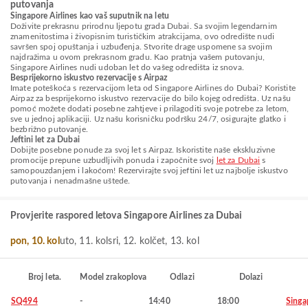
putovanja
Singapore Airlines kao vaš suputnik na letu
Doživite prekrasnu prirodnu ljepotu grada Dubai. Sa svojim legendarnim
znamenitostima i živopisnim turističkim atrakcijama, ovo odredište nudi
savršen spoj opuštanja i uzbuđenja. Stvorite drage uspomene sa svojim
najdražima u ovom prekrasnom gradu. Kao pratnja vašem putovanju,
Singapore Airlines nudi udoban let do vašeg odredišta iz snova.
Besprijekorno iskustvo rezervacije s Airpaz
Imate poteškoća s rezervacijom leta od Singapore Airlines do Dubai? Koristite
Airpaz za besprijekorno iskustvo rezervacije do bilo kojeg odredišta. Uz našu
pomoć možete dodati posebne zahtjeve i prilagoditi svoje potrebe za letom,
sve u jednoj aplikaciji. Uz našu korisničku podršku 24/7, osigurajte glatko i
bezbrižno putovanje.
Jeftini let za Dubai
Dobijte posebne ponude za svoj let s Airpaz. Iskoristite naše ekskluzivne
promocije prepune uzbudljivih ponuda i započnite svoj
let za Dubai
s
samopouzdanjem i lakoćom! Rezervirajte svoj jeftini let uz najbolje iskustvo
putovanja i nenadmašne uštede.
Provjerite raspored letova Singapore Airlines za Dubai
pon, 10. kol
uto, 11. kol
sri, 12. kol
čet, 13. kol
Broj leta.
Model zrakoplova
Odlazi
Dolazi
SQ494
-
14:40
18:00
Singa