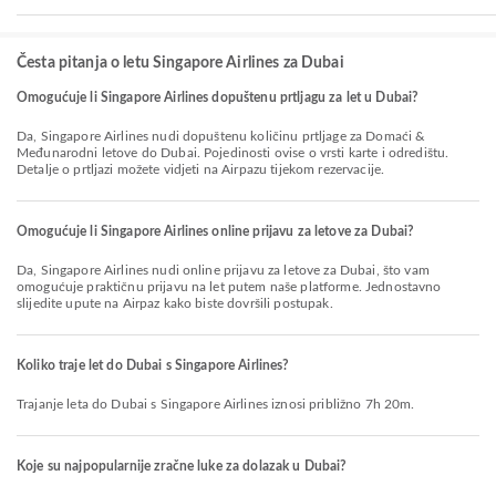
Česta pitanja o letu Singapore Airlines za Dubai
Omogućuje li Singapore Airlines dopuštenu prtljagu za let u Dubai?
Da, Singapore Airlines nudi dopuštenu količinu prtljage za Domaći &
Međunarodni letove do Dubai. Pojedinosti ovise o vrsti karte i odredištu.
Detalje o prtljazi možete vidjeti na Airpazu tijekom rezervacije.
Omogućuje li Singapore Airlines online prijavu za letove za Dubai?
Da, Singapore Airlines nudi online prijavu za letove za Dubai, što vam
omogućuje praktičnu prijavu na let putem naše platforme. Jednostavno
slijedite upute na Airpaz kako biste dovršili postupak.
Koliko traje let do Dubai s Singapore Airlines?
Trajanje leta do Dubai s Singapore Airlines iznosi približno 7h 20m.
Koje su najpopularnije zračne luke za dolazak u Dubai?