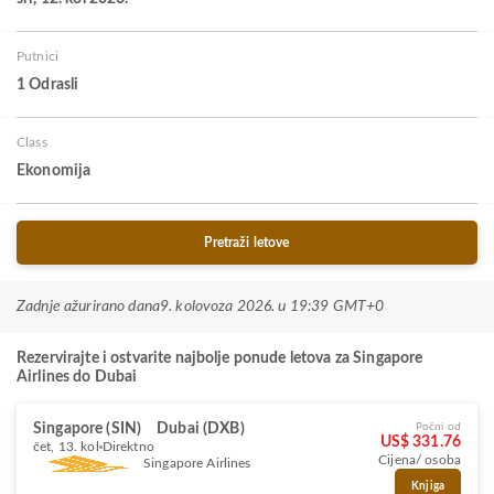
Putnici
1 Odrasli
Class
Ekonomija
Pretraži letove
Zadnje ažurirano dana
9. kolovoza 2026. u 19:39 GMT+0
Rezervirajte i ostvarite najbolje ponude letova za Singapore
Airlines do Dubai
Singapore (SIN)
Dubai (DXB)
Počni od
US$ 331.76
čet, 13. kol
Direktno
Cijena/ osoba
Singapore Airlines
Knjiga