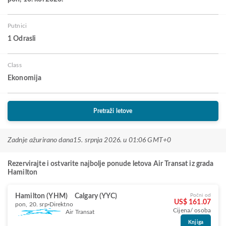
Putnici
1 Odrasli
Class
Ekonomija
Pretraži letove
Zadnje ažurirano dana
15. srpnja 2026. u 01:06 GMT+0
Rezervirajte i ostvarite najbolje ponude letova Air Transat iz grada
Hamilton
Hamilton (YHM)
Calgary (YYC)
Počni od
US$ 161.07
pon, 20. srp
Direktno
Cijena/ osoba
Air Transat
Knjiga