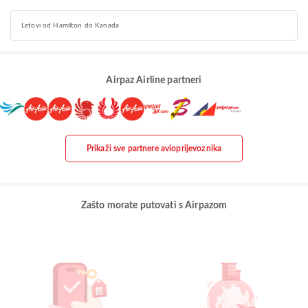
Letovi od Hamilton do Kanada
Airpaz Airline partneri
Prikaži sve partnere avioprijevoznika
Zašto morate putovati s Airpazom