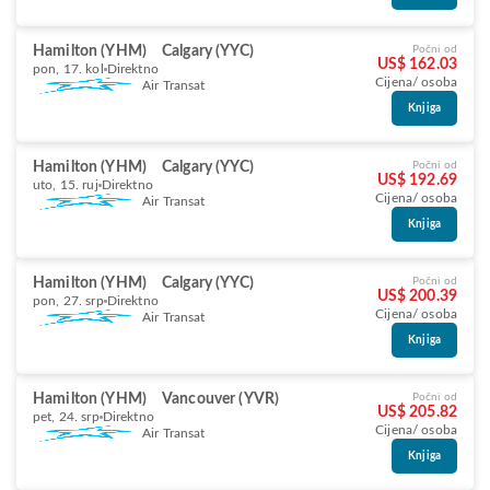
Hamilton (YHM)
Calgary (YYC)
Počni od
US$ 162.03
pon, 17. kol
Direktno
Cijena/ osoba
Air Transat
Knjiga
Hamilton (YHM)
Calgary (YYC)
Počni od
US$ 192.69
uto, 15. ruj
Direktno
Cijena/ osoba
Air Transat
Knjiga
Hamilton (YHM)
Calgary (YYC)
Počni od
US$ 200.39
pon, 27. srp
Direktno
Cijena/ osoba
Air Transat
Knjiga
Hamilton (YHM)
Vancouver (YVR)
Počni od
US$ 205.82
pet, 24. srp
Direktno
Cijena/ osoba
Air Transat
Knjiga