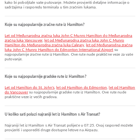
kako bi poboljšale vaše putovanje. Možete provjeriti detaljne informacije o
sadržajima i rasporedu terminala u tim zračnim lukama.
Koje su najpopularnije zračne rute iz Hamilton?
let od Međunarodna zračna luka John C Munro Hamilton do Međunarodna
zračna luka Vancouver
,
let od Međunarodna zračna luka John C Munro
Hamilton do Međunarodna zračna luka Calgary
,
let od Međunarodna zračna
luka John C Munro Hamilton do Edmonton International Airport
su
najpopularnije zračne rute iz Hamilton. Ove rute nude praktične veze za vaše
putovanje.
Koje su najpopularnije gradske rute iz Hamilton?
let od Hamilton do St. John's
,
let od Hamilton do Edmonton
,
let od Hamilton
do Vancouver
su najpopularnije gradske rute iz Hamilton. Ove rute nude
praktične veze iz većih gradova.
U koliko sati polazi najraniji let iz Hamilton s Air Transat?
Najraniji let iz Hamilton s Air Transat polijeće u 07:25. Ovaj raspored možete
provjeriti i usporediti druge dostupne letove na Airpazu.