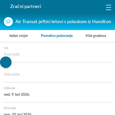
Zračni partneri
Air Transat jeftini letovi s polaskom iz Hamilton
Jedan smjer
Povratno putovanje
Više gradova
Od
Podrijetlo
Do
Odredište
Odlazak
ned, 9. kol 2026.
Povratak
pon, 10. kol 2026.