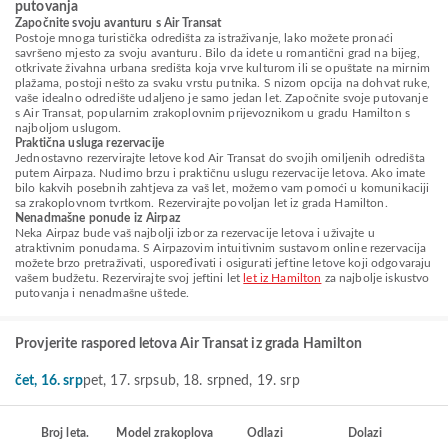
putovanja
Započnite svoju avanturu s Air Transat
Postoje mnoga turistička odredišta za istraživanje, lako možete pronaći
savršeno mjesto za svoju avanturu. Bilo da idete u romantični grad na bijeg,
otkrivate živahna urbana središta koja vrve kulturom ili se opuštate na mirnim
plažama, postoji nešto za svaku vrstu putnika. S nizom opcija na dohvat ruke,
vaše idealno odredište udaljeno je samo jedan let. Započnite svoje putovanje
s Air Transat, popularnim zrakoplovnim prijevoznikom u gradu Hamilton s
najboljom uslugom.
Praktična usluga rezervacije
Jednostavno rezervirajte letove kod Air Transat do svojih omiljenih odredišta
putem Airpaza. Nudimo brzu i praktičnu uslugu rezervacije letova. Ako imate
bilo kakvih posebnih zahtjeva za vaš let, možemo vam pomoći u komunikaciji
sa zrakoplovnom tvrtkom. Rezervirajte povoljan let iz grada Hamilton.
Nenadmašne ponude iz Airpaz
Neka Airpaz bude vaš najbolji izbor za rezervacije letova i uživajte u
atraktivnim ponudama. S Airpazovim intuitivnim sustavom online rezervacija
možete brzo pretraživati, uspoređivati i osigurati jeftine letove koji odgovaraju
vašem budžetu. Rezervirajte svoj jeftini let
let iz Hamilton
za najbolje iskustvo
putovanja i nenadmašne uštede.
Provjerite raspored letova Air Transat iz grada Hamilton
čet, 16. srp
pet, 17. srp
sub, 18. srp
ned, 19. srp
Broj leta.
Model zrakoplova
Odlazi
Dolazi