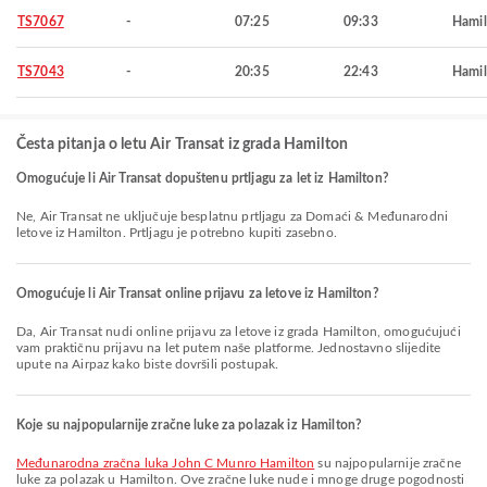
TS7067
-
07:25
09:33
Hamil
TS7043
-
20:35
22:43
Hamil
Česta pitanja o letu Air Transat iz grada Hamilton
Omogućuje li Air Transat dopuštenu prtljagu za let iz Hamilton?
Ne, Air Transat ne uključuje besplatnu prtljagu za Domaći & Međunarodni
letove iz Hamilton. Prtljagu je potrebno kupiti zasebno.
Omogućuje li Air Transat online prijavu za letove iz Hamilton?
Da, Air Transat nudi online prijavu za letove iz grada Hamilton, omogućujući
vam praktičnu prijavu na let putem naše platforme. Jednostavno slijedite
upute na Airpaz kako biste dovršili postupak.
Koje su najpopularnije zračne luke za polazak iz Hamilton?
Međunarodna zračna luka John C Munro Hamilton
su najpopularnije zračne
luke za polazak u Hamilton. Ove zračne luke nude i mnoge druge pogodnosti