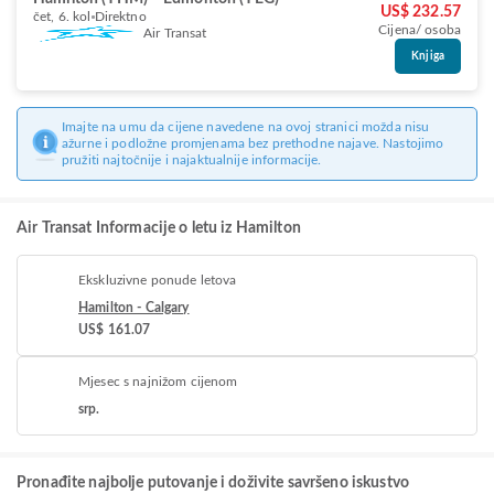
US$ 232.57
čet, 6. kol
Direktno
Cijena/ osoba
Air Transat
Knjiga
Imajte na umu da cijene navedene na ovoj stranici možda nisu
ažurne i podložne promjenama bez prethodne najave. Nastojimo
pružiti najtočnije i najaktualnije informacije.
Air Transat Informacije o letu iz Hamilton
Ekskluzivne ponude letova
Hamilton - Calgary
US$ 161.07
Mjesec s najnižom cijenom
srp.
Pronađite najbolje putovanje i doživite savršeno iskustvo