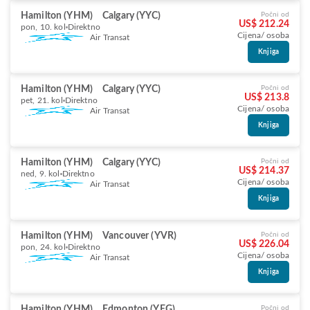
Hamilton (YHM)
Calgary (YYC)
Počni od
US$ 212.24
pon, 10. kol
Direktno
Cijena/ osoba
Air Transat
Knjiga
Hamilton (YHM)
Calgary (YYC)
Počni od
US$ 213.8
pet, 21. kol
Direktno
Cijena/ osoba
Air Transat
Knjiga
Hamilton (YHM)
Calgary (YYC)
Počni od
US$ 214.37
ned, 9. kol
Direktno
Cijena/ osoba
Air Transat
Knjiga
Hamilton (YHM)
Vancouver (YVR)
Počni od
US$ 226.04
pon, 24. kol
Direktno
Cijena/ osoba
Air Transat
Knjiga
Hamilton (YHM)
Edmonton (YEG)
Počni od