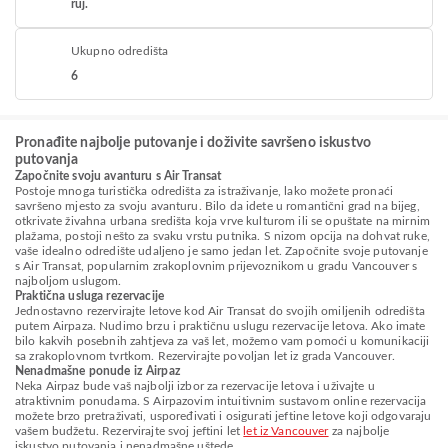
ruj.
Ukupno odredišta
6
Pronađite najbolje putovanje i doživite savršeno iskustvo
putovanja
Započnite svoju avanturu s Air Transat
Postoje mnoga turistička odredišta za istraživanje, lako možete pronaći
savršeno mjesto za svoju avanturu. Bilo da idete u romantični grad na bijeg,
otkrivate živahna urbana središta koja vrve kulturom ili se opuštate na mirnim
plažama, postoji nešto za svaku vrstu putnika. S nizom opcija na dohvat ruke,
vaše idealno odredište udaljeno je samo jedan let. Započnite svoje putovanje
s Air Transat, popularnim zrakoplovnim prijevoznikom u gradu Vancouver s
najboljom uslugom.
Praktična usluga rezervacije
Jednostavno rezervirajte letove kod Air Transat do svojih omiljenih odredišta
putem Airpaza. Nudimo brzu i praktičnu uslugu rezervacije letova. Ako imate
bilo kakvih posebnih zahtjeva za vaš let, možemo vam pomoći u komunikaciji
sa zrakoplovnom tvrtkom. Rezervirajte povoljan let iz grada Vancouver.
Nenadmašne ponude iz Airpaz
Neka Airpaz bude vaš najbolji izbor za rezervacije letova i uživajte u
atraktivnim ponudama. S Airpazovim intuitivnim sustavom online rezervacija
možete brzo pretraživati, uspoređivati i osigurati jeftine letove koji odgovaraju
vašem budžetu. Rezervirajte svoj jeftini let
let iz Vancouver
za najbolje
iskustvo putovanja i nenadmašne uštede.