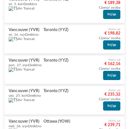
€ 189,38
sri, 5. kol
Direktno
Cijena/ osoba
Air Transat
Knjiga
Vancouver (YVR)
Toronto (YYZ)
Počni od
€ 198,82
sri, 16. ruj
Direktno
Cijena/ osoba
Air Transat
Knjiga
Vancouver (YVR)
Toronto (YYZ)
Počni od
€ 162,16
pon, 27. srp
Direktno
Cijena/ osoba
Air Transat
Knjiga
Vancouver (YVR)
Toronto (YYZ)
Počni od
€ 235,32
uto, 25. kol
Direktno
Cijena/ osoba
Air Transat
Knjiga
Vancouver (YVR)
Ottawa (YOW)
Počni od
€ 239,71
ned, 26. srp
Direktno