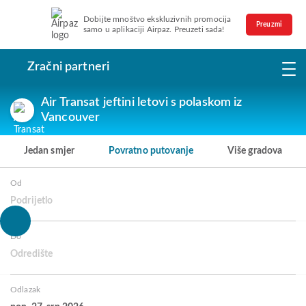
Dobijte mnoštvo ekskluzivnih promocija
Preuzmi
samo u aplikaciji Airpaz. Preuzeti sada!
Zračni partneri
Air Transat jeftini letovi s polaskom iz
Vancouver
Jedan smjer
Povratno putovanje
Više gradova
Od
Podrijetlo
Do
Odredište
Odlazak