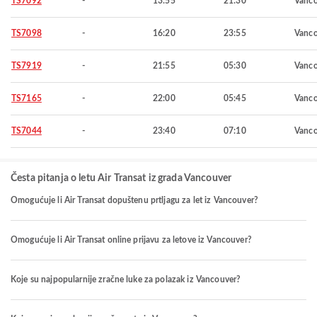
TS7092
-
13:55
21:30
Vanco
TS7098
-
16:20
23:55
Vanco
TS7919
-
21:55
05:30
Vanco
TS7165
-
22:00
05:45
Vanco
TS7044
-
23:40
07:10
Vanco
Česta pitanja o letu Air Transat iz grada Vancouver
Omogućuje li Air Transat dopuštenu prtljagu za let iz Vancouver?
Omogućuje li Air Transat online prijavu za letove iz Vancouver?
Koje su najpopularnije zračne luke za polazak iz Vancouver?