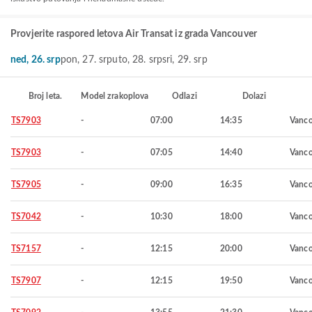
Provjerite raspored letova Air Transat iz grada Vancouver
ned, 26. srp
pon, 27. srp
uto, 28. srp
sri, 29. srp
Broj leta.
Model zrakoplova
Odlazi
Dolazi
TS7903
-
07:00
14:35
Vanco
TS7903
-
07:05
14:40
Vanco
TS7905
-
09:00
16:35
Vanco
TS7042
-
10:30
18:00
Vanco
TS7157
-
12:15
20:00
Vanco
TS7907
-
12:15
19:50
Vanco