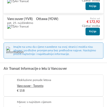
Cijena/ osoba
Air Transat
Knjiga
Vancouver (YVR)
Ottawa (YOW)
Počni od
€ 172,92
pet, 25. ruj
Direktno
Cijena/ osoba
Air Transat
Knjiga
Imajte na umu da cijene navedene na ovoj stranici možda nisu
ažurne i podložne promjenama bez prethodne najave. Nastojimo
pružiti najtočnije i najaktualnije informacije.
Air Transat Informacije o letu iz Vancouver
Ekskluzivne ponude letova
Vancouver - Toronto
€ 158
Mjesec s najnižom cijenom