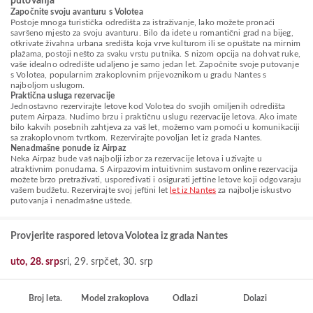
putovanja
Započnite svoju avanturu s Volotea
Postoje mnoga turistička odredišta za istraživanje, lako možete pronaći
savršeno mjesto za svoju avanturu. Bilo da idete u romantični grad na bijeg,
otkrivate živahna urbana središta koja vrve kulturom ili se opuštate na mirnim
plažama, postoji nešto za svaku vrstu putnika. S nizom opcija na dohvat ruke,
vaše idealno odredište udaljeno je samo jedan let. Započnite svoje putovanje
s Volotea, popularnim zrakoplovnim prijevoznikom u gradu Nantes s
najboljom uslugom.
Praktična usluga rezervacije
Jednostavno rezervirajte letove kod Volotea do svojih omiljenih odredišta
putem Airpaza. Nudimo brzu i praktičnu uslugu rezervacije letova. Ako imate
bilo kakvih posebnih zahtjeva za vaš let, možemo vam pomoći u komunikaciji
sa zrakoplovnom tvrtkom. Rezervirajte povoljan let iz grada Nantes.
Nenadmašne ponude iz Airpaz
Neka Airpaz bude vaš najbolji izbor za rezervacije letova i uživajte u
atraktivnim ponudama. S Airpazovim intuitivnim sustavom online rezervacija
možete brzo pretraživati, uspoređivati i osigurati jeftine letove koji odgovaraju
vašem budžetu. Rezervirajte svoj jeftini let
let iz Nantes
za najbolje iskustvo
putovanja i nenadmašne uštede.
Provjerite raspored letova Volotea iz grada Nantes
uto, 28. srp
sri, 29. srp
čet, 30. srp
Broj leta.
Model zrakoplova
Odlazi
Dolazi