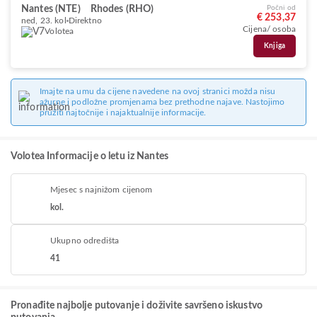
Nantes (NTE)
Rhodes (RHO)
Počni od
€ 253,37
ned, 23. kol
Direktno
Cijena/ osoba
Volotea
Knjiga
Imajte na umu da cijene navedene na ovoj stranici možda nisu
ažurne i podložne promjenama bez prethodne najave. Nastojimo
pružiti najtočnije i najaktualnije informacije.
Volotea Informacije o letu iz Nantes
Mjesec s najnižom cijenom
kol.
Ukupno odredišta
41
Pronađite najbolje putovanje i doživite savršeno iskustvo