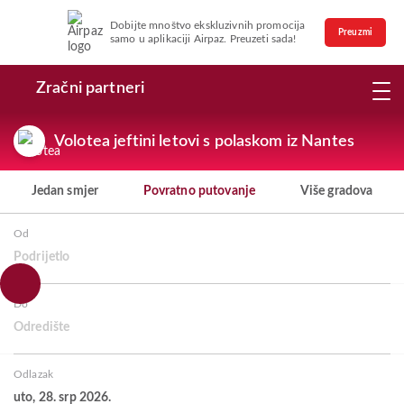
Dobijte mnoštvo ekskluzivnih promocija
Preuzmi
samo u aplikaciji Airpaz. Preuzeti sada!
Zračni partneri
Volotea jeftini letovi s polaskom iz Nantes
Jedan smjer
Povratno putovanje
Više gradova
Od
Podrijetlo
Do
Odredište
Odlazak
uto, 28. srp 2026.