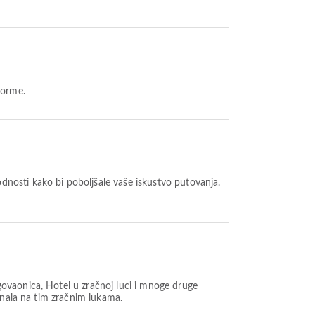
forme.
nosti kako bi poboljšale vaše iskustvo putovanja.
govaonica, Hotel u zračnoj luci i mnoge druge
inala na tim zračnim lukama.