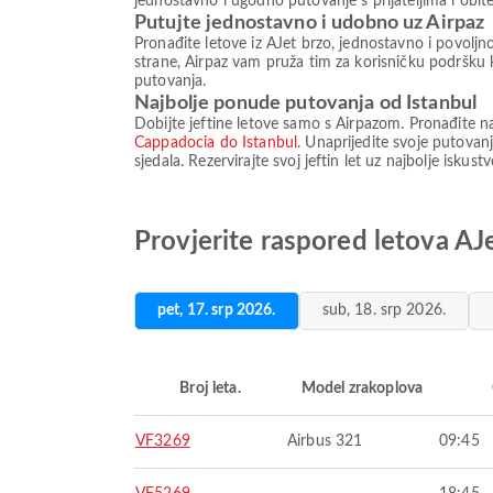
jednostavno i ugodno putovanje s prijateljima i obitel
Putujte jednostavno i udobno uz Airpaz
Pronađite letove iz AJet brzo, jednostavno i povoljn
strane, Airpaz vam pruža tim za korisničku podršku 
putovanja.
Najbolje ponude putovanja od Istanbul
Dobijte jeftine letove samo s Airpazom. Pronađite n
Cappadocia do Istanbul
. Unaprijedite svoje putovan
sjedala. Rezervirajte svoj jeftin let uz najbolje isk
Provjerite raspored letova AJ
pet, 17. srp 2026.
sub, 18. srp 2026.
Broj leta.
Model zrakoplova
VF3269
Airbus 321
09:45