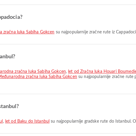
appadocia?
a zračna luka Sabiha Gokcen
su najpopularnije zračne rute iz Cappadoci
tanbul?
arodna zračna luka Sabiha Gokcen
,
let od Zračna luka Houari Boumed
 Međunarodna zračna luka Sabiha Gokcen
su najpopularnije zračne rute 
stanbul?
ul
,
let od Baku do Istanbul
su najpopularnije gradske rute do Istanbul. O