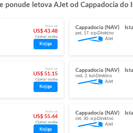
olje ponude letova AJet od Cappadocia do 
Počni od
Cappadocia (NAV)
Ist
US$ 43.48
pet, 17. srp
Direktno
Cijena/ osoba
AJet
Knjiga
Počni od
Cappadocia (NAV)
Ist
US$ 51.15
ned, 2. kol
Direktno
Cijena/ osoba
AJet
Knjiga
Počni od
Cappadocia (NAV)
Ist
US$ 55.44
čet, 30. srp
Direktno
Cijena/ osoba
AJet
Knjiga