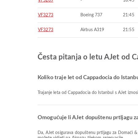
VF5269
-
18:45
VF3273
Boeing 737
21:45
VF3273
Airbus A319
21:55
Česta pitanja o letu AJet od 
Koliko traje let od Cappadocia do Istanb
Trajanje leta od Cappadocia do Istanbul s AJet iznos
Omogućuje li AJet dopuštenu prtljagu za
Da, AJet osigurava dopuštenu prtljagu za Domaći & Međunarodni letove od Cappadocia do Istanbul. Pojedinosti se razlikuju ovisno o vrsti karte i odredištu. Detalje o prtljazi