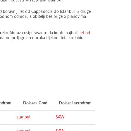
ugu i odvesti vas iz grada Istanbul.
zaboravniji let od Cappadocia do Istanbul. S druge
ugodnom odmoru s obitelji bez brige o planovima
 Preko Airpaza osiguravamo da imate najbolji
let od
atne prtljage do obroka tijekom leta i odabira
rodrom
Dolazak Grad
Dolazni aerodrom
Istanbul
SAW