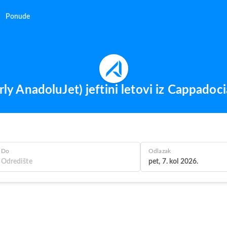
Ponude
ly AnadoluJet) jeftini letovi iz Cappadoci
Do
Odlazak
pet, 7. kol 2026.