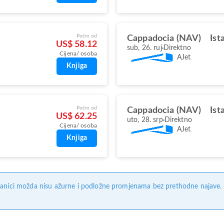
Počni od
Cappadocia (NAV)
Ist
US$ 58.12
sub, 26. ruj
Direktno
Cijena/ osoba
AJet
Knjiga
Počni od
Cappadocia (NAV)
Ist
US$ 62.25
uto, 28. srp
Direktno
Cijena/ osoba
AJet
Knjiga
anici možda nisu ažurne i podložne promjenama bez prethodne najave. Na