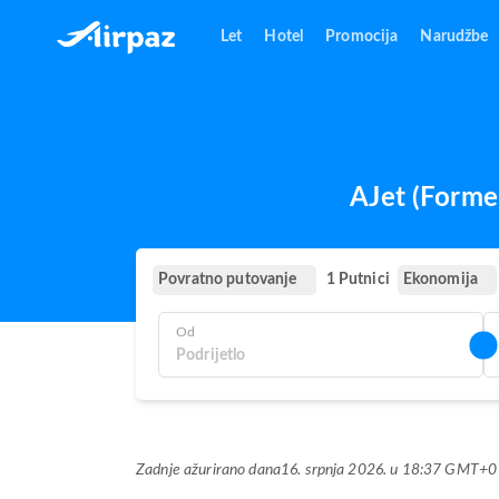
Let
Hotel
Promocija
Narudžbe
AJet (Former
Povratno putovanje
Ekonomija
1 Putnici
Od
Zadnje ažurirano dana
16. srpnja 2026. u 18:37 GMT+0