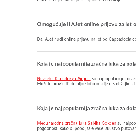
možete vidjeti na Airpazu tijekom rezervacije.
Omogućuje li AJet online prijavu za let 
Da, AJet nudi online prijavu na let od Cappadocia 
Koja je najpopularnija zračna luka za po
Nevsehir Kapadokya Airport
su najpopularnije polaz
Možete provjeriti detaljne informacije o sadržajima 
Koja je najpopularnija zračna luka za dol
Međunarodna zračna luka Sabiha Gokcen
su najpopu
pogodnosti kako bi poboljšale vaše iskustvo putovan