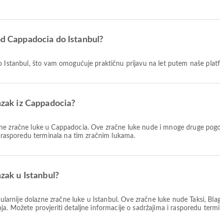
od Cappadocia do Istanbul?
do Istanbul, što vam omogućuje praktičnu prijavu na let putem naše plat
lazak iz Cappadocia?
ne zračne luke u Cappadocia. Ove zračne luke nude i mnoge druge pogod
i rasporedu terminala na tim zračnim lukama.
azak u Istanbul?
larnije dolazne zračne luke u Istanbul. Ove zračne luke nude Taksi, Bla
ja. Možete provjeriti detaljne informacije o sadržajima i rasporedu term