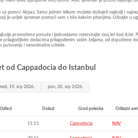
ji. Kako biste upotpunili svoj odmor, AJet spreman je pružiti najbolju usl
o uz pomoć Airpaz. Samo jednim klikom možete doživjeti najbolji i najne
koji je uvijek spreman pomoći vam s bilo kakvim pitanjima. Uživajte u 
ajbolje promotivne ponude i jednostavno rezervirajte svoj let kod AJet.
je prilagodljivim dodacima prilagođenim vašim željama, od dopuštene dod
ustvo putovanja i nenadmašne uštede.
et od Cappadocia do Istanbul
ned, 19. srp 2026.
pon, 20. srp 2026.
Odlazi
Dolazi
Grad polaska
Odlazni ae
11:15
Cappadocia
NAV