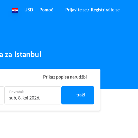
USD
Pomoć
Prijavite se / Registrirajte se
a za Istanbul
Prikaz popisa narudžbi
Povratak
traži
sub, 8. kol 2026.