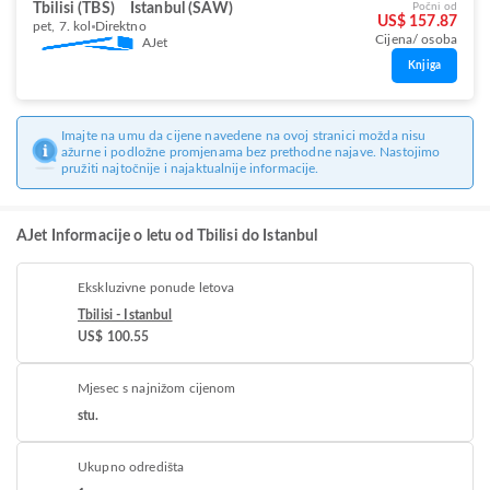
Tbilisi (TBS)
Istanbul (SAW)
Počni od
US$ 157.87
pet, 7. kol
Direktno
Cijena/ osoba
AJet
Knjiga
Imajte na umu da cijene navedene na ovoj stranici možda nisu
ažurne i podložne promjenama bez prethodne najave. Nastojimo
pružiti najtočnije i najaktualnije informacije.
AJet Informacije o letu od Tbilisi do Istanbul
Ekskluzivne ponude letova
Tbilisi - Istanbul
US$ 100.55
Mjesec s najnižom cijenom
stu.
Ukupno odredišta