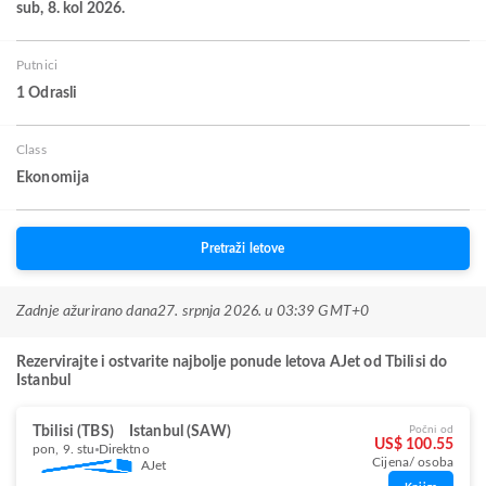
sub, 8. kol 2026.
Putnici
1 Odrasli
Class
Ekonomija
Pretraži letove
Zadnje ažurirano dana
27. srpnja 2026. u 03:39 GMT+0
Rezervirajte i ostvarite najbolje ponude letova AJet od Tbilisi do
Istanbul
Tbilisi (TBS)
Istanbul (SAW)
Počni od
US$ 100.55
pon, 9. stu
Direktno
Cijena/ osoba
AJet