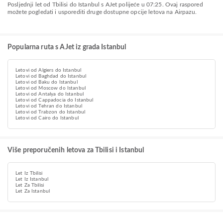
Posljednji let od Tbilisi do Istanbul s AJet polijeće u 07:25. Ovaj raspored
možete pogledati i usporediti druge dostupne opcije letova na Airpazu.
Popularna ruta s AJet iz grada Istanbul
Letovi od Algiers do Istanbul
Letovi od Baghdad do Istanbul
Letovi od Baku do Istanbul
Letovi od Moscow do Istanbul
Letovi od Antalya do Istanbul
Letovi od Cappadocia do Istanbul
Letovi od Tehran do Istanbul
Letovi od Trabzon do Istanbul
Letovi od Cairo do Istanbul
Više preporučenih letova za Tbilisi i Istanbul
Let Iz Tbilisi
Let Iz Istanbul
Let Za Tbilisi
Let Za Istanbul