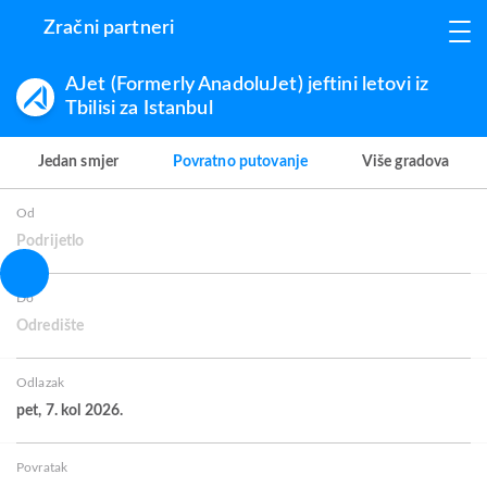
Zračni partneri
AJet (Formerly AnadoluJet) jeftini letovi iz
Tbilisi za Istanbul
Jedan smjer
Povratno putovanje
Više gradova
Od
Podrijetlo
Do
Odredište
Odlazak
pet, 7. kol 2026.
Povratak