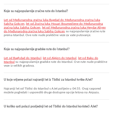
Koje su najpopularnije zračne rute do Istanbul?
let od Međunarodna zračna luka Bagdad do Međunarodna zračna luka
Sabiha Gokcen
,
let od Zračna luka Houari Boumediene do Međunarodna
zračna luka Sabiha Gokcen
,
let od Međunarodna zračna luka Heydar Aliyev
do Međunarodna zračna luka Sabiha Gokcen
su najpopularnije zračne rute
prema Istanbul. Ove rute nude praktične veze za vaše putovanje.
Koje su najpopularnije gradske rute do Istanbul?
let od Baghdad do Istanbul
,
let od Algiers do Istanbul
,
let od Baku do
Istanbul
su najpopularnije gradske rute do Istanbul. Ove rute nude praktične
veze iz velikih gradova.
U koje vrijeme polazi najraniji let iz Tbilisi za Istanbul tvrtke AJet?
Najraniji let od Tbilisi do Istanbul s AJet polijeće u 04:55. Ovaj raspored
možete pogledati i usporediti druge dostupne opcije letova na Airpazu.
U koliko sati polazi posljednji let od Tbilisi do Istanbul koristeći AJet?