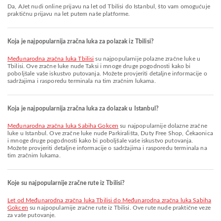
Da, AJet nudi online prijavu na let od Tbilisi do Istanbul, što vam omogućuje
praktičnu prijavu na let putem naše platforme.
Koja je najpopularnija zračna luka za polazak iz Tbilisi?
Međunarodna zračna luka Tbilisi
su najpopularnije polazne zračne luke u
Tbilisi. Ove zračne luke nude Taksi i mnoge druge pogodnosti kako bi
poboljšale vaše iskustvo putovanja. Možete provjeriti detaljne informacije o
sadržajima i rasporedu terminala na tim zračnim lukama.
Koja je najpopularnija zračna luka za dolazak u Istanbul?
Međunarodna zračna luka Sabiha Gokcen
su najpopularnije dolazne zračne
luke u Istanbul. Ove zračne luke nude Parkirališta, Duty Free Shop, Čekaonica
i mnoge druge pogodnosti kako bi poboljšale vaše iskustvo putovanja.
Možete provjeriti detaljne informacije o sadržajima i rasporedu terminala na
tim zračnim lukama.
Koje su najpopularnije zračne rute iz Tbilisi?
let od Međunarodna zračna luka Tbilisi do Međunarodna zračna luka Sabiha
Gokcen
su najpopularnije zračne rute iz Tbilisi. Ove rute nude praktične veze
za vaše putovanje.