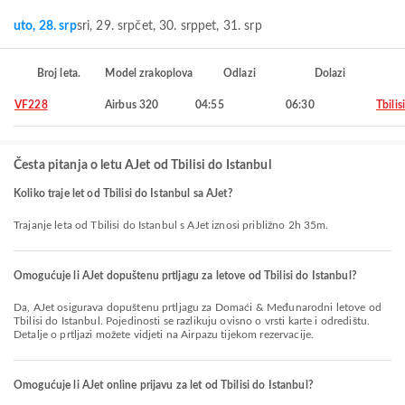
uto, 28. srp
sri, 29. srp
čet, 30. srp
pet, 31. srp
Broj leta.
Model zrakoplova
Odlazi
Dolazi
VF228
Airbus 320
04:55
06:30
Tbilisi
Česta pitanja o letu AJet od Tbilisi do Istanbul
Koliko traje let od Tbilisi do Istanbul sa AJet?
Trajanje leta od Tbilisi do Istanbul s AJet iznosi približno 2h 35m.
Omogućuje li AJet dopuštenu prtljagu za letove od Tbilisi do Istanbul?
Da, AJet osigurava dopuštenu prtljagu za Domaći & Međunarodni letove od
Tbilisi do Istanbul. Pojedinosti se razlikuju ovisno o vrsti karte i odredištu.
Detalje o prtljazi možete vidjeti na Airpazu tijekom rezervacije.
Omogućuje li AJet online prijavu za let od Tbilisi do Istanbul?