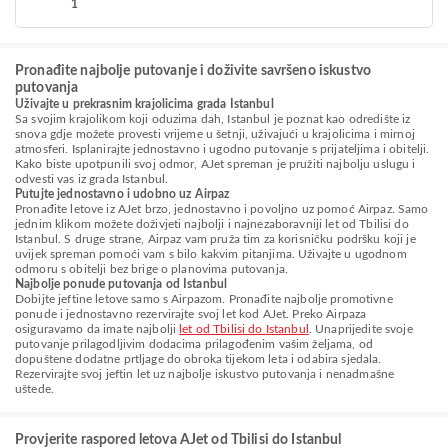
1
Pronađite najbolje putovanje i doživite savršeno iskustvo
putovanja
Uživajte u prekrasnim krajolicima grada Istanbul
Sa svojim krajolikom koji oduzima dah, Istanbul je poznat kao odredište iz
snova gdje možete provesti vrijeme u šetnji, uživajući u krajolicima i mirnoj
atmosferi. Isplanirajte jednostavno i ugodno putovanje s prijateljima i obitelji.
Kako biste upotpunili svoj odmor, AJet spreman je pružiti najbolju uslugu i
odvesti vas iz grada Istanbul.
Putujte jednostavno i udobno uz Airpaz
Pronađite letove iz AJet brzo, jednostavno i povoljno uz pomoć Airpaz. Samo
jednim klikom možete doživjeti najbolji i najnezaboravniji let od Tbilisi do
Istanbul. S druge strane, Airpaz vam pruža tim za korisničku podršku koji je
uvijek spreman pomoći vam s bilo kakvim pitanjima. Uživajte u ugodnom
odmoru s obitelji bez brige o planovima putovanja.
Najbolje ponude putovanja od Istanbul
Dobijte jeftine letove samo s Airpazom. Pronađite najbolje promotivne
ponude i jednostavno rezervirajte svoj let kod AJet. Preko Airpaza
osiguravamo da imate najbolji
let od Tbilisi do Istanbul
. Unaprijedite svoje
putovanje prilagodljivim dodacima prilagođenim vašim željama, od
dopuštene dodatne prtljage do obroka tijekom leta i odabira sjedala.
Rezervirajte svoj jeftin let uz najbolje iskustvo putovanja i nenadmašne
uštede.
Provjerite raspored letova AJet od Tbilisi do Istanbul