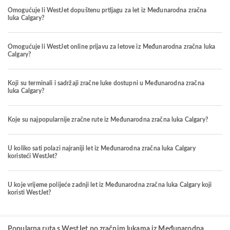
Omogućuje li WestJet dopuštenu prtljagu za let iz Međunarodna zračna
luka Calgary?
Omogućuje li WestJet online prijavu za letove iz Međunarodna zračna luka
Calgary?
Koji su terminali i sadržaji zračne luke dostupni u Međunarodna zračna
luka Calgary?
Koje su najpopularnije zračne rute iz Međunarodna zračna luka Calgary?
U koliko sati polazi najraniji let iz Međunarodna zračna luka Calgary
koristeći WestJet?
U koje vrijeme polijeće zadnji let iz Međunarodna zračna luka Calgary koji
koristi WestJet?
Popularna ruta s WestJet po zračnim lukama iz Međunarodna