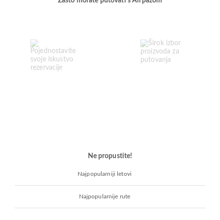
Zašto morate putovati s Airpazom
Ne propustite!
Najpopularniji letovi
Najpopularnije rute