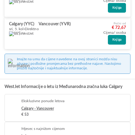
Cijena/ osoba
WestJet
Knjiga
Calgary (YYC)
Vancouver (YVR)
Počni od
€ 72,67
sri, 5. kol
Direktno
Cijena/ osoba
WestJet
Knjiga
Imajte na umu da cijene navedene na ovoj stranici možda nisu
ažurne i podložne promjenama bez prethodne najave. Nastojimo
pružiti najtočnije i najaktualnije informacije.
WestJet Informacije o letu iz Međunarodna zračna luka Calgary
Ekskluzivne ponude letova
Calgary - Vancouver
€ 53
Mjesec s najnižom cijenom