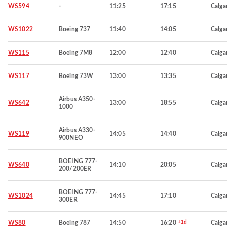
WS594
-
11:25
17:15
Calga
WS1022
Boeing 737
11:40
14:05
Calga
WS115
Boeing 7M8
12:00
12:40
Calga
WS117
Boeing 73W
13:00
13:35
Calga
Airbus A350-
WS642
13:00
18:55
Calga
1000
Airbus A330-
WS119
14:05
14:40
Calga
900NEO
BOEING 777-
WS640
14:10
20:05
Calga
200/200ER
BOEING 777-
WS1024
14:45
17:10
Calga
300ER
WS80
Boeing 787
14:50
16:20
+1d
Calga