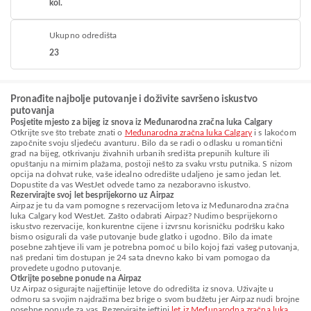
kol.
Ukupno odredišta
23
Pronađite najbolje putovanje i doživite savršeno iskustvo
putovanja
Posjetite mjesto za bijeg iz snova iz Međunarodna zračna luka Calgary
Otkrijte sve što trebate znati o
Međunarodna zračna luka Calgary
i s lakoćom
započnite svoju sljedeću avanturu. Bilo da se radi o odlasku u romantični
grad na bijeg, otkrivanju živahnih urbanih središta prepunih kulture ili
opuštanju na mirnim plažama, postoji nešto za svaku vrstu putnika. S nizom
opcija na dohvat ruke, vaše idealno odredište udaljeno je samo jedan let.
Dopustite da vas WestJet odvede tamo za nezaboravno iskustvo.
Rezervirajte svoj let besprijekorno uz Airpaz
Airpaz je tu da vam pomogne s rezervacijom letova iz Međunarodna zračna
luka Calgary kod WestJet. Zašto odabrati Airpaz? Nudimo besprijekorno
iskustvo rezervacije, konkurentne cijene i izvrsnu korisničku podršku kako
bismo osigurali da vaše putovanje bude glatko i ugodno. Bilo da imate
posebne zahtjeve ili vam je potrebna pomoć u bilo kojoj fazi vašeg putovanja,
naš predani tim dostupan je 24 sata dnevno kako bi vam pomogao da
provedete ugodno putovanje.
Otkrijte posebne ponude na Airpaz
Uz Airpaz osigurajte najjeftinije letove do odredišta iz snova. Uživajte u
odmoru sa svojim najdražima bez brige o svom budžetu jer Airpaz nudi brojne
posebne ponude za vas. Rezervirajte jeftini
let iz Međunarodna zračna luka