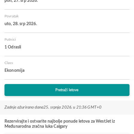
pon, 27. srp 2026.
Povratak
uto, 28. srp 2026.
Putnici
1 Odrasli
Class
Ekonomija
Pretraži letove
Zadnje ažurirano dana
25. srpnja 2026. u 21:36 GMT+0
Rezervirajte i ostvarite najbolje ponude letova za WestJet iz
Međunarodna zračna luka Calgary