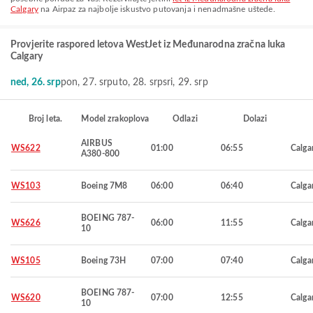
Calgary
na Airpaz za najbolje iskustvo putovanja i nenadmašne uštede.
Provjerite raspored letova WestJet iz Međunarodna zračna luka
Calgary
ned, 26. srp
pon, 27. srp
uto, 28. srp
sri, 29. srp
Broj leta.
Model zrakoplova
Odlazi
Dolazi
AIRBUS
WS622
01:00
06:55
Calga
A380-800
WS103
Boeing 7M8
06:00
06:40
Calga
BOEING 787-
WS626
06:00
11:55
Calga
10
WS105
Boeing 73H
07:00
07:40
Calga
BOEING 787-
WS620
07:00
12:55
Calga
10