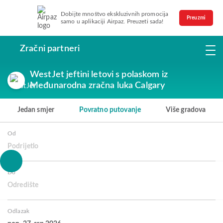
Dobijte mnoštvo ekskluzivnih promocija
Preuzmi
samo u aplikaciji Airpaz. Preuzeti sada!
Zračni partneri
WestJet jeftini letovi s polaskom iz
Međunarodna zračna luka Calgary
Jedan smjer
Povratno putovanje
Više gradova
Od
Podrijetlo
Do
Odredište
Odlazak