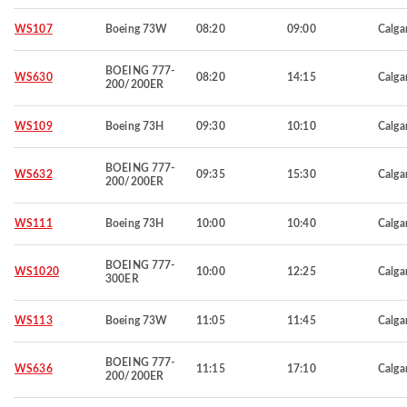
WS107
Boeing 73W
08:20
09:00
Calga
BOEING 777-
WS630
08:20
14:15
Calga
200/200ER
WS109
Boeing 73H
09:30
10:10
Calga
BOEING 777-
WS632
09:35
15:30
Calga
200/200ER
WS111
Boeing 73H
10:00
10:40
Calga
BOEING 777-
WS1020
10:00
12:25
Calga
300ER
WS113
Boeing 73W
11:05
11:45
Calga
BOEING 777-
WS636
11:15
17:10
Calga
200/200ER