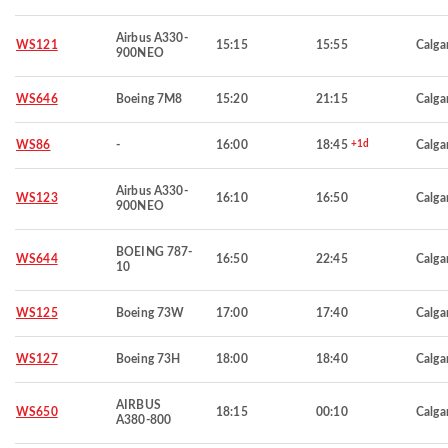
Airbus A330-
WS121
15:15
15:55
Calga
900NEO
WS646
Boeing 7M8
15:20
21:15
Calga
WS86
-
16:00
18:45
+1d
Calga
Airbus A330-
WS123
16:10
16:50
Calga
900NEO
BOEING 787-
WS644
16:50
22:45
Calga
10
WS125
Boeing 73W
17:00
17:40
Calga
WS127
Boeing 73H
18:00
18:40
Calga
AIRBUS
WS650
18:15
00:10
Calga
A380-800