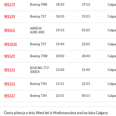
WS179
Boeing 7M8
18:30
19:10
Calga
WS139
Boeing 737
18:50
19:25
Calga
AIRBUS
WS652
19:10
01:05
Calga
A380-800
WS1026
Boeing 737
19:40
22:05
Calga
WS129
Boeing 73W
20:00
20:40
Calga
BOEING 777-
WS135
21:00
21:40
Calga
300ER
WS133
Boeing 73H
21:55
22:35
Calga
WS137
Boeing 73H
23:35
00:15
Calga
Česta pitanja o letu WestJet iz Međunarodna zračna luka Calgary