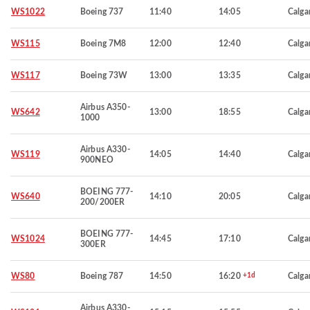
WS1022
Boeing 737
11:40
14:05
Calga
WS115
Boeing 7M8
12:00
12:40
Calga
WS117
Boeing 73W
13:00
13:35
Calga
Airbus A350-
WS642
13:00
18:55
Calga
1000
Airbus A330-
WS119
14:05
14:40
Calga
900NEO
BOEING 777-
WS640
14:10
20:05
Calga
200/200ER
BOEING 777-
WS1024
14:45
17:10
Calga
300ER
WS80
Boeing 787
14:50
16:20
+1d
Calga
Airbus A330-