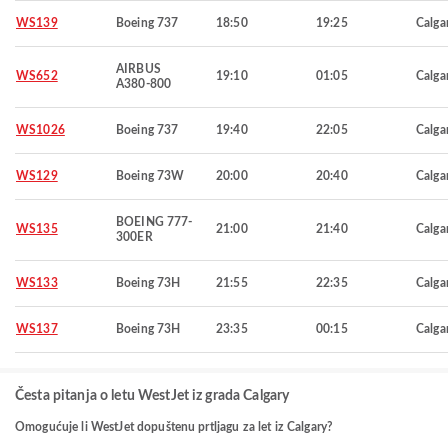
WS139
Boeing 737
18:50
19:25
Calga
AIRBUS
WS652
19:10
01:05
Calga
A380-800
WS1026
Boeing 737
19:40
22:05
Calga
WS129
Boeing 73W
20:00
20:40
Calga
BOEING 777-
WS135
21:00
21:40
Calga
300ER
WS133
Boeing 73H
21:55
22:35
Calga
WS137
Boeing 73H
23:35
00:15
Calga
Česta pitanja o letu WestJet iz grada Calgary
Omogućuje li WestJet dopuštenu prtljagu za let iz Calgary?