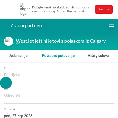
Dobijte mnoštvo ekskluzivnih promocija
Preuzmi
samo u aplikaciji Airpaz. Preuzeti sada!
Zračni partneri
WestJet jeftini letovi s polaskom iz Calgary
Jedan smjer
Povratno putovanje
Više gradova
Od
Podrijetlo
Do
Odredište
Odlazak
pon, 27. srp 2026.