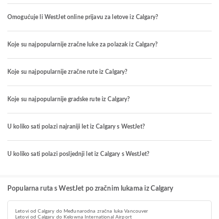
Omogućuje li WestJet online prijavu za letove iz Calgary?
Koje su najpopularnije zračne luke za polazak iz Calgary?
Koje su najpopularnije zračne rute iz Calgary?
Koje su najpopularnije gradske rute iz Calgary?
U koliko sati polazi najraniji let iz Calgary s WestJet?
U koliko sati polazi posljednji let iz Calgary s WestJet?
Popularna ruta s WestJet po zračnim lukama iz Calgary
Letovi od Calgary do Međunarodna zračna luka Vancouver
Letovi od Calgary do Kelowna International Airport