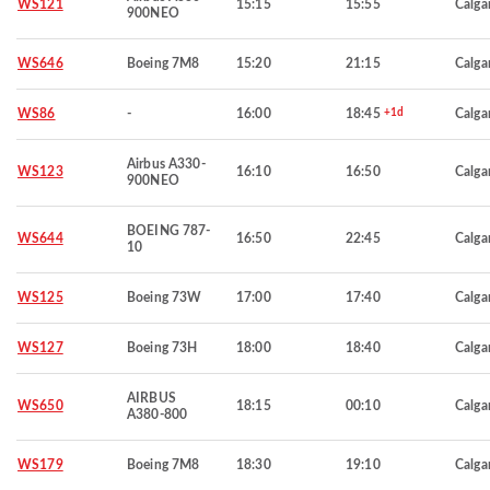
WS121
15:15
15:55
Calga
900NEO
WS646
Boeing 7M8
15:20
21:15
Calga
WS86
-
16:00
18:45
+1d
Calga
Airbus A330-
WS123
16:10
16:50
Calga
900NEO
BOEING 787-
WS644
16:50
22:45
Calga
10
WS125
Boeing 73W
17:00
17:40
Calga
WS127
Boeing 73H
18:00
18:40
Calga
AIRBUS
WS650
18:15
00:10
Calga
A380-800
WS179
Boeing 7M8
18:30
19:10
Calga