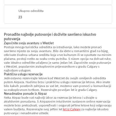
Ukupno odredišta
23
Pronađite najbolje putovanje i doživite savršeno iskustvo
putovanja
Započnite svoju avanturu s WestJet
Postoje mnoga turistička odredišta za istraživanje, lako možete pronaći
savršeno mjesto za svoju avanturu. Bilo da idete u romantični grad na bijeg,
otkrivate živahna urbana središta koja vrve kulturom ili se opuštate na mirnim
plažama, postoji nešto za svaku vrstu putnika. S nizom opcija na dohvat ruke,
vaše idealno odredište udaljeno je samo jedan let. Započnite svoje putovanje
s WestJet, popularnim zrakoplovnim prijevoznikom u gradu Calgary s
najboljom uslugom.
Praktična usluga rezervacije
Jednostavno rezervirajte letove kod WestJet do svojih omiljenih odredišta
putem Airpaza. Nudimo brzu i praktičnu uslugu rezervacije letova. Ako imate
bilo kakvih posebnih zahtjeva za vaš let, možemo vam pomoći u komunikaciji
sa zrakoplovnom tvrtkom. Rezervirajte povoljan let iz grada Calgary.
Nenadmašne ponude iz Airpaz
Neka Airpaz bude vaš najbolji izbor za rezervacije letova i uživajte u
atraktivnim ponudama. S Airpazovim intuitivnim sustavom online rezervacija
možete brzo pretraživati, uspoređivati i osigurati jeftine letove koji odgovaraju
vašem budžetu. Rezervirajte svoj jeftini let
let iz Calgary
za najbolje iskustvo
putovanja i nenadmašne uštede.