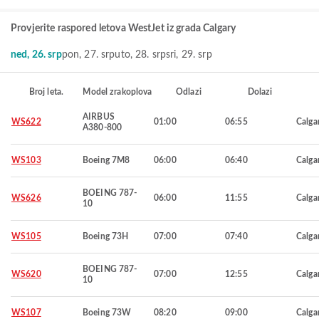
Provjerite raspored letova WestJet iz grada Calgary
ned, 26. srp
pon, 27. srp
uto, 28. srp
sri, 29. srp
Broj leta.
Model zrakoplova
Odlazi
Dolazi
AIRBUS
WS622
01:00
06:55
Calga
A380-800
WS103
Boeing 7M8
06:00
06:40
Calga
BOEING 787-
WS626
06:00
11:55
Calga
10
WS105
Boeing 73H
07:00
07:40
Calga
BOEING 787-
WS620
07:00
12:55
Calga
10
WS107
Boeing 73W
08:20
09:00
Calga