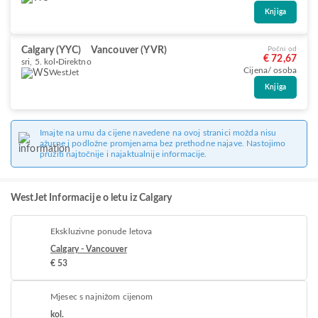
Knjiga
Calgary (YYC)
Vancouver (YVR)
Počni od
€ 72,67
sri, 5. kol
Direktno
Cijena/ osoba
WestJet
Knjiga
Imajte na umu da cijene navedene na ovoj stranici možda nisu
ažurne i podložne promjenama bez prethodne najave. Nastojimo
pružiti najtočnije i najaktualnije informacije.
WestJet Informacije o letu iz Calgary
Ekskluzivne ponude letova
Calgary - Vancouver
€ 53
Mjesec s najnižom cijenom
kol.