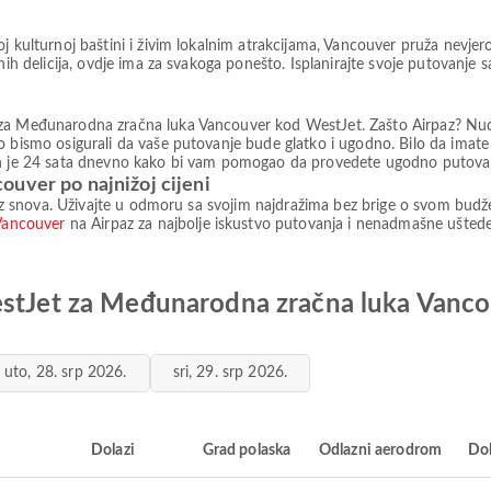
j kulturnoj baštini i živim lokalnim atrakcijama, Vancouver pruža nevjer
lnih delicija, ovdje ima za svakoga ponešto. Isplanirajte svoje putovanje
 za Međunarodna zračna luka Vancouver kod WestJet. Zašto Airpaz? Nudi
o bismo osigurali da vaše putovanje bude glatko i ugodno. Bilo da imate
pan je 24 sata dnevno kako bi vam pomogao da provedete ugodno putova
uver po najnižoj cijeni
a iz snova. Uživajte u odmoru sa svojim najdražima bez brige o svom bud
Vancouver
na Airpaz za najbolje iskustvo putovanja i nenadmašne uštede
estJet za Međunarodna zračna luka Vanc
uto, 28. srp 2026.
sri, 29. srp 2026.
i
Dolazi
Grad polaska
Odlazni aerodrom
Do