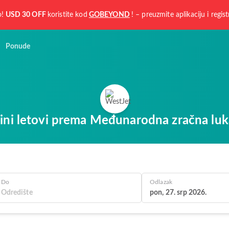
o!
USD 30 OFF
koristite kod
GOBEYOND
! – preuzmite aplikaciju i regist
Ponude
tini letovi prema Međunarodna zračna lu
Do
Odlazak
pon, 27. srp 2026.