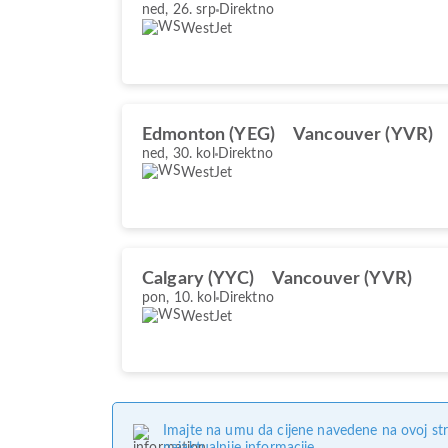
ned, 26. srp
Direktno
WestJet
Edmonton (YEG)
Vancouver (YVR)
ned, 30. kol
Direktno
WestJet
Calgary (YYC)
Vancouver (YVR)
pon, 10. kol
Direktno
WestJet
Imajte na umu da cijene navedene na ovoj str