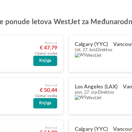
bolje ponude letova WestJet za Međunarod
Počni od
Calgary (YYC)
Vancou
€ 47,79
čet, 27. kol
Direktno
Cijena/ osoba
WestJet
Knjiga
Počni od
Los Angeles (LAX)
Van
€ 50,44
pon, 27. srp
Direktno
Cijena/ osoba
WestJet
Knjiga
Počni od
Calgary (YYC)
Vancou