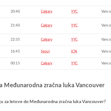
20:40
Calgary
YYC
Vanco
21:40
Calgary
YYC
Vanco
22:35
Calgary
YYC
Vanco
16:45
Seoul
ICN
Vanco
00:15
Calgary
YYC
Vanco
 za Međunarodna zračna luka Vancouver
gu za letove do Međunarodna zračna luka Vancouver?