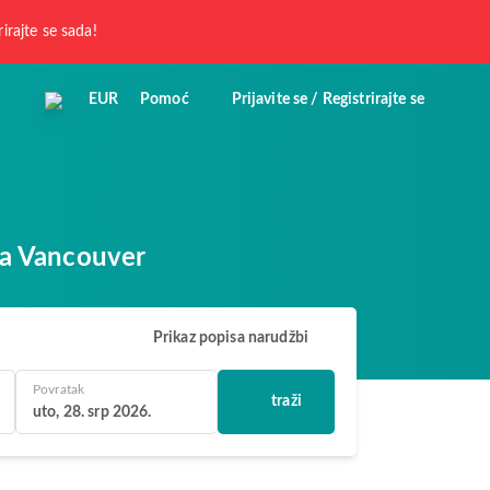
rirajte se sada!
EUR
Pomoć
Prijavite se / Registrirajte se
ka Vancouver
Prikaz popisa narudžbi
Povratak
traži
uto, 28. srp 2026.