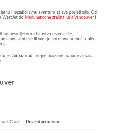
ojatnu i nezaboravnu avanturu za sve posjetitelje. Od
 sa WestJet do
Međunarodna zračna luka Vancouver
i
mo besprijekorno iskustvo rezervacije,
 posebne zahtjeve ili vam je potrebna pomoć u bilo
nje.
žetu jer Airpaz nudi brojne posebne ponude za vas.
.
ouver
lazak Grad
Dolazni aerodrom