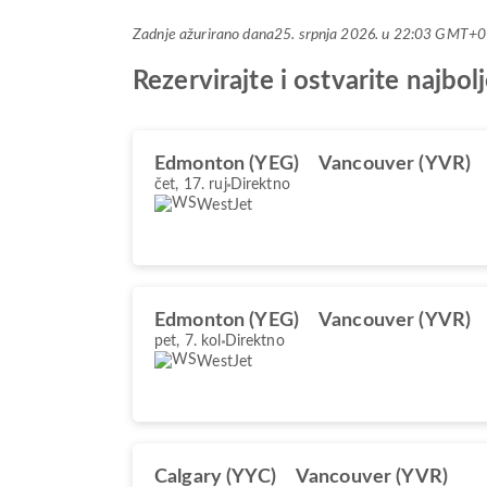
Zadnje ažurirano dana
25. srpnja 2026. u 22:03 GMT+0
Rezervirajte i ostvarite naj
Edmonton (YEG)
Vancouver (YVR)
čet, 17. ruj
Direktno
WestJet
Edmonton (YEG)
Vancouver (YVR)
pet, 7. kol
Direktno
WestJet
Calgary (YYC)
Vancouver (YVR)