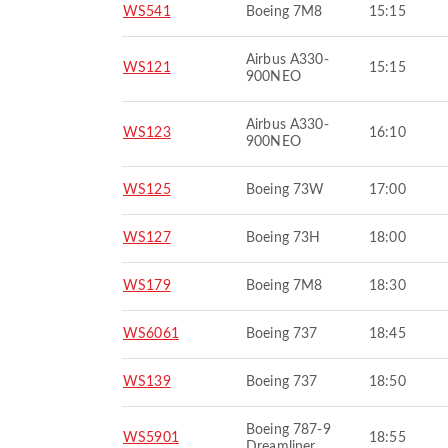
WS541
Boeing 7M8
15:15
Airbus A330-
WS121
15:15
900NEO
Airbus A330-
WS123
16:10
900NEO
WS125
Boeing 73W
17:00
WS127
Boeing 73H
18:00
WS179
Boeing 7M8
18:30
WS6061
Boeing 737
18:45
WS139
Boeing 737
18:50
Boeing 787-9
WS5901
18:55
Dreamliner