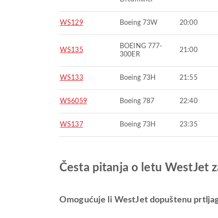
WS129
Boeing 73W
20:00
BOEING 777-
WS135
21:00
300ER
WS133
Boeing 73H
21:55
WS6059
Boeing 787
22:40
WS137
Boeing 73H
23:35
Česta pitanja o letu WestJet
Omogućuje li WestJet dopuštenu prtlja