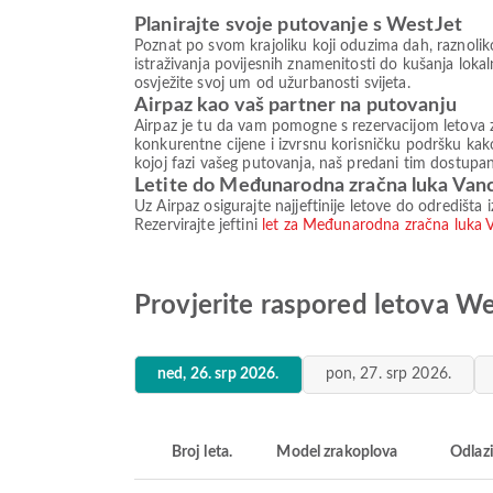
Planirajte svoje putovanje s WestJet
Poznat po svom krajoliku koji oduzima dah, raznoliko
istraživanja povijesnih znamenitosti do kušanja loka
osvježite svoj um od užurbanosti svijeta.
Airpaz kao vaš partner na putovanju
Airpaz je tu da vam pomogne s rezervacijom letova
konkurentne cijene i izvrsnu korisničku podršku kak
kojoj fazi vašeg putovanja, naš predani tim dostu
Letite do Međunarodna zračna luka Vanco
Uz Airpaz osigurajte najjeftinije letove do odredišt
Rezervirajte jeftini
let za Međunarodna zračna luka 
Provjerite raspored letova W
ned, 26. srp 2026.
pon, 27. srp 2026.
Broj leta.
Model zrakoplova
Odlaz