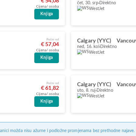
€ 54,08
čet, 30. srp
Direktno
Cijena/ osoba
WestJet
Knjiga
Počni od
Calgary (YYC)
Vancou
€ 57,04
ned, 16. kol
Direktno
Cijena/ osoba
WestJet
Knjiga
Počni od
Calgary (YYC)
Vancou
€ 61,82
uto, 8. ruj
Direktno
Cijena/ osoba
WestJet
Knjiga
anici možda nisu ažurne i podložne promjenama bez prethodne najave. Na