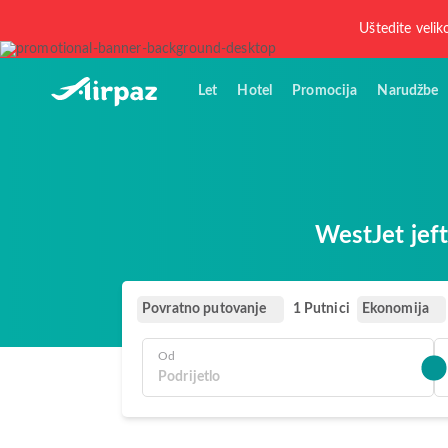
Uštedite velik
Let
Hotel
Promocija
Narudžbe
WestJet jef
Povratno putovanje
Ekonomija
1 Putnici
Od