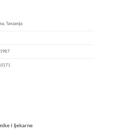
a, Tanzanija
91987
65171
inike i ljekarne