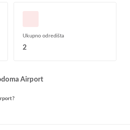
Ukupno odredišta
2
Dodoma Airport
irport?