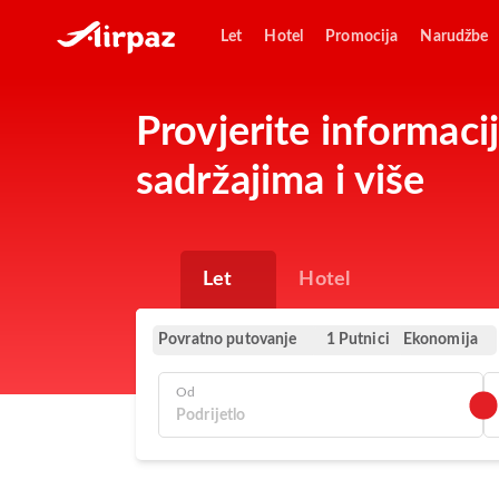
Let
Hotel
Promocija
Narudžbe
Provjerite informac
sadržajima i više
Let
Hotel
Povratno putovanje
Ekonomija
1 Putnici
Od