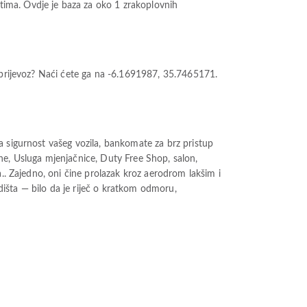
ma. Ovdje je baza za oko 1 zrakoplovnih
a prijevoz? Naći ćete ga na -6.1691987, 35.7465171.
a sigurnost vašeg vozila, bankomate za brz pristup
arne, Usluga mjenjačnice, Duty Free Shop, salon,
.. Zajedno, oni čine prolazak kroz aerodrom lakšim i
išta — bilo da je riječ o kratkom odmoru,