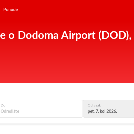
Ponude
ije o Dodoma Airport (DOD),
Do
Odlazak
pet, 7. kol 2026.