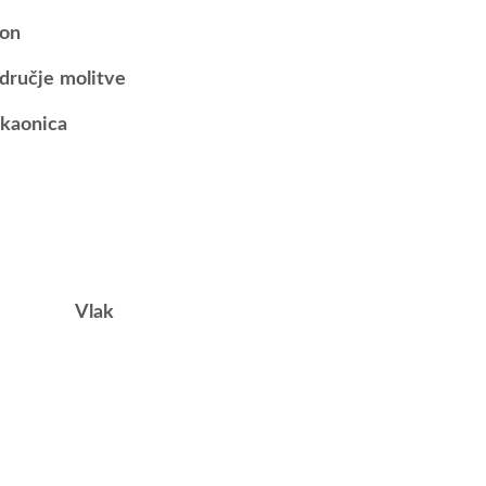
lon
dručje molitve
kaonica
Vlak