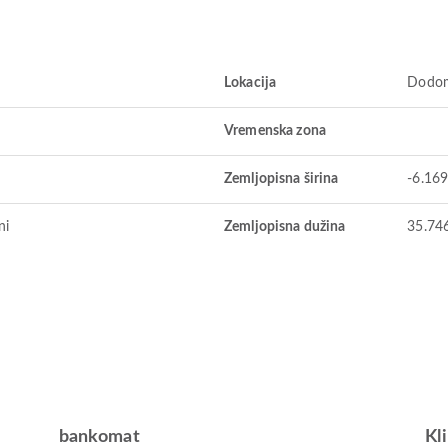
Lokacija
Dodom
Vremenska zona
Zemljopisna širina
-6.16
ni
Zemljopisna dužina
35.74
bankomat
Kl