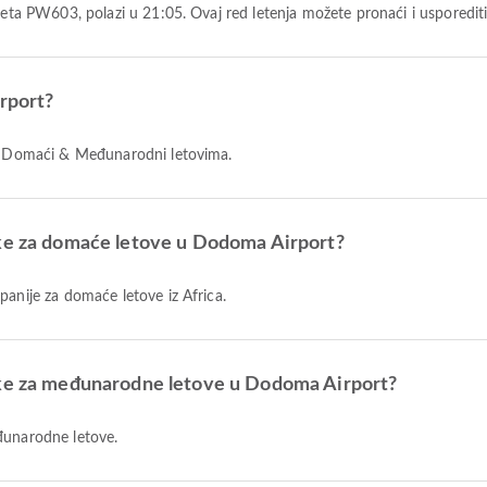
m leta PW603, polazi u 21:05. Ovaj red letenja možete pronaći i usporedi
irport?
uži Domaći & Međunarodni letovima.
tke za domaće letove u Dodoma Airport?
anije za domaće letove iz Africa.
tke za međunarodne letove u Dodoma Airport?
eđunarodne letove.