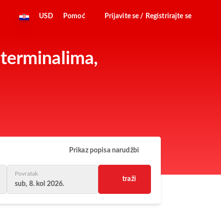
USD
Pomoć
Prijavite se / Registrirajte se
 terminalima,
Prikaz popisa narudžbi
Povratak
traži
sub, 8. kol 2026.