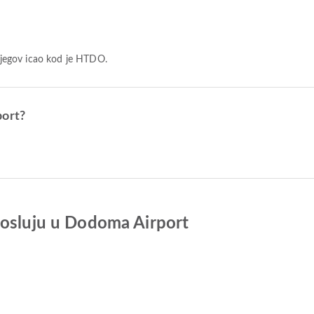
jegov icao kod je HTDO.
port?
posluju u Dodoma Airport