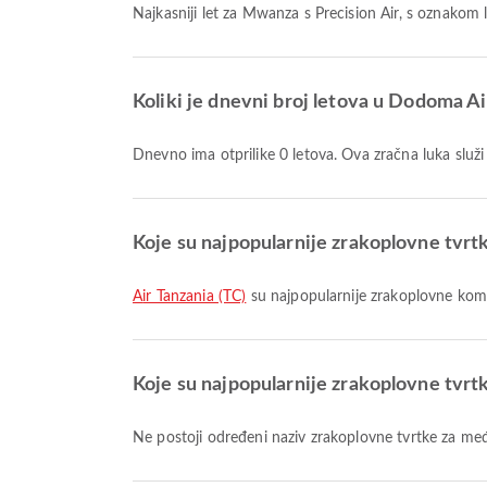
Najkasniji let za Mwanza s Precision Air, s oznako
Koliki je dnevni broj letova u Dodoma A
Dnevno ima otprilike 0 letova. Ova zračna luka sl
Koje su najpopularnije zrakoplovne tvr
Air Tanzania (TC)
su najpopularnije zrakoplovne komp
Koje su najpopularnije zrakoplovne tvr
Ne postoji određeni naziv zrakoplovne tvrtke za m