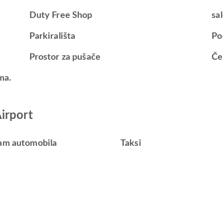
Duty Free Shop
sa
Parkirališta
Po
Prostor za pušače
Če
ma.
irport
am automobila
Taksi