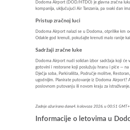
Dodoma Airport (DOD/HTDO) je glavna zračna luka
kompanija, uključujući Air Tanzania, pa svaki dan im
Pristup zračnoj luci
Dodoma Airport nalazi se u Dodoma, otprilike km od 
Odakle god krenuli, pokušajte krenuti malo ranije kak
Sadržaji zračne luke
Dodoma Airport nudi solidan izbor sadržaja koji će 
gotovini i restorane koji poslužuju hranu i piće — na
Dječja soba, Parkirališta, Područje molitve, Restora
ugodnijim. Planirate putovanje iz Dodoma Airport? A
poslovnom putovanju ili novom kraju za istraživanje
Zadnje ažurirano dana
4. kolovoza 2026. u 00:51 GMT
Informacije o letovima u Dod