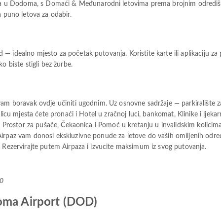
 u Dodoma, s Domaći & Međunarodni letovima prema brojnim odredišti
a puno letova za odabir.
— idealno mjesto za početak putovanja. Koristite karte ili aplikaciju z
o biste stigli bez žurbe.
vam boravak ovdje učiniti ugodnim. Uz osnovne sadržaje — parkiralište z
 licu mjesta ćete pronaći i Hotel u zračnoj luci, bankomat, Klinike i ljek
n, Prostor za pušače, Čekaonica i Pomoć u kretanju u invalidskim kolicima
irpaz vam donosi ekskluzivne ponude za letove do vaših omiljenih odred
. Rezervirajte putem Airpaza i izvucite maksimum iz svog putovanja.
+0
oma Airport (DOD)