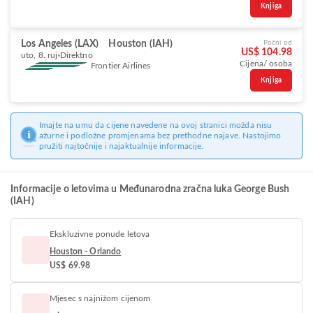
Knjiga
Los Angeles (LAX)
Houston (IAH)
Počni od
US$ 104.98
uto, 8. ruj
Direktno
Cijena/ osoba
Frontier Airlines
Knjiga
Imajte na umu da cijene navedene na ovoj stranici možda nisu
ažurne i podložne promjenama bez prethodne najave. Nastojimo
pružiti najtočnije i najaktualnije informacije.
Informacije o letovima u Međunarodna zračna luka George Bush
(IAH)
Ekskluzivne ponude letova
Houston - Orlando
US$ 69.98
Mjesec s najnižom cijenom