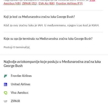
Aerobus (VB)
,
ZIPAIR (ZG)
,
EVA Air (BR)
,
Frontier Airlines (F9)
.
Koji je kod za Međunarodna zračna luka George Bush?
Kôd za ovu zračnu luku je IAH. U međuvremenu, njegov icao kod je KIAH.
Koje su opcije terminala na Međunarodna zračna luka George Bush?
Postoji 0 terminal(a),
Najbolje aviokompanije koje posluju u Međunarodna zračna luka
George Bush
Frontier Airlines
United Airlines
Viva Aerobus
ZIPAIR