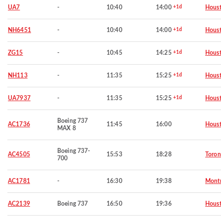
UA7
-
10:40
14:00
+1d
Hous
NH6451
-
10:40
14:00
+1d
Hous
ZG15
-
10:45
14:25
+1d
Hous
NH113
-
11:35
15:25
+1d
Hous
UA7937
-
11:35
15:25
+1d
Hous
Boeing 737
AC1736
11:45
16:00
Hous
MAX 8
Boeing 737-
AC4505
15:53
18:28
Toron
700
AC1781
-
16:30
19:38
Montr
AC2139
Boeing 737
16:50
19:36
Hous