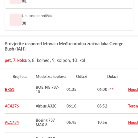
ruj.
Ukupno odredišta
38
Provjerite raspored letova u Međunarodna zračna luka George
Bush (IAH)
pet, 7. kol
sub, 8. kol
ned, 9. kol
pon, 10. kol
Broj leta.
Model zrakoplova
Odlazi
Dolazi
BOEING 787-
BR51
01:35
06:00
+1d
Hous
10
AC4276
Airbus A320
06:10
08:52
Toron
Boeing 737
AC1734
06:45
10:56
Hous
MAX 8