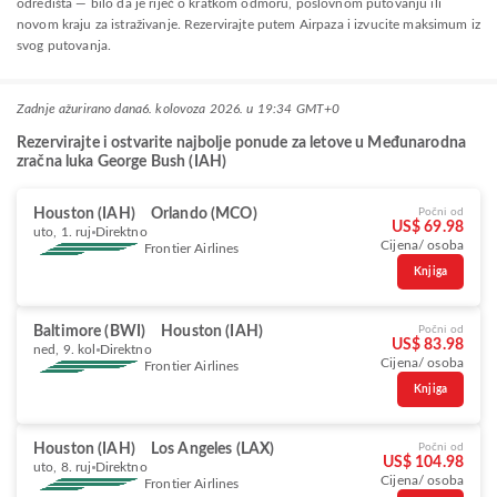
odredišta — bilo da je riječ o kratkom odmoru, poslovnom putovanju ili
novom kraju za istraživanje. Rezervirajte putem Airpaza i izvucite maksimum iz
svog putovanja.
Zadnje ažurirano dana
6. kolovoza 2026. u 19:34 GMT+0
Rezervirajte i ostvarite najbolje ponude za letove u Međunarodna
zračna luka George Bush (IAH)
Houston (IAH)
Orlando (MCO)
Počni od
US$ 69.98
uto, 1. ruj
Direktno
Cijena/ osoba
Frontier Airlines
Knjiga
Baltimore (BWI)
Houston (IAH)
Počni od
US$ 83.98
ned, 9. kol
Direktno
Cijena/ osoba
Frontier Airlines
Knjiga
Houston (IAH)
Los Angeles (LAX)
Počni od
US$ 104.98
uto, 8. ruj
Direktno
Cijena/ osoba
Frontier Airlines