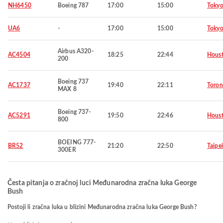
NH6450
Boeing 787
17:00
15:00
Toky
UA6
-
17:00
15:00
Toky
Airbus A320-
AC4504
18:25
22:44
Hous
200
Boeing 737
AC1737
19:40
22:11
Toron
MAX 8
Boeing 737-
AC5291
19:50
22:46
Hous
800
BOEING 777-
BR52
21:20
22:50
Taipei
300ER
Česta pitanja o zračnoj luci Međunarodna zračna luka George
Bush
Postoji li zračna luka u blizini Međunarodna zračna luka George Bush?