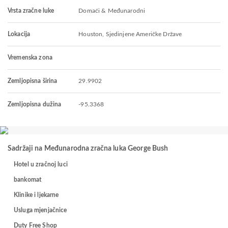
Vrsta zračne luke
Domaći & Međunarodni
Lokacija
Houston, Sjedinjene Američke Države
Vremenska zona
Zemljopisna širina
29.9902
Zemljopisna dužina
-95.3368
Sadržaji na Međunarodna zračna luka George Bush
Hotel u zračnoj luci
bankomat
Klinike i ljekarne
Usluga mjenjačnice
Duty Free Shop