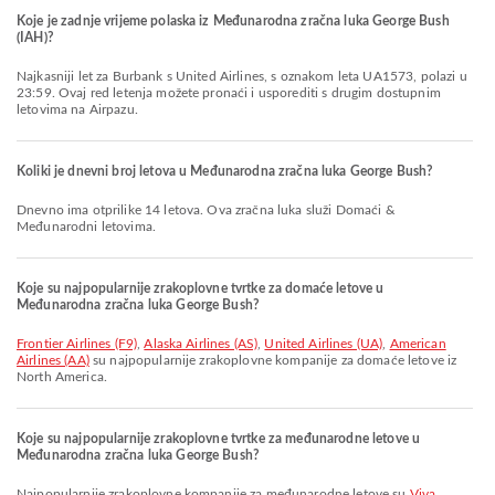
Koje je zadnje vrijeme polaska iz Međunarodna zračna luka George Bush
(IAH)?
Najkasniji let za Burbank s United Airlines, s oznakom leta UA1573, polazi u
23:59. Ovaj red letenja možete pronaći i usporediti s drugim dostupnim
letovima na Airpazu.
Koliki je dnevni broj letova u Međunarodna zračna luka George Bush?
Dnevno ima otprilike 14 letova. Ova zračna luka služi Domaći &
Međunarodni letovima.
Koje su najpopularnije zrakoplovne tvrtke za domaće letove u
Međunarodna zračna luka George Bush?
Frontier Airlines (F9)
,
Alaska Airlines (AS)
,
United Airlines (UA)
,
American
Airlines (AA)
su najpopularnije zrakoplovne kompanije za domaće letove iz
North America.
Koje su najpopularnije zrakoplovne tvrtke za međunarodne letove u
Međunarodna zračna luka George Bush?
Najpopularnije zrakoplovne kompanije za međunarodne letove su
Viva