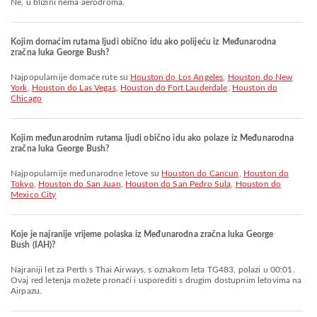
Ne, u blizini nema aerodroma.
Kojim domaćim rutama ljudi obično idu ako polijeću iz Međunarodna
zračna luka George Bush?
Najpopularnije domaće rute su
Houston do Los Angeles
,
Houston do New
York
,
Houston do Las Vegas
,
Houston do Fort Lauderdale
,
Houston do
Chicago
Kojim međunarodnim rutama ljudi obično idu ako polaze iz Međunarodna
zračna luka George Bush?
Najpopularnije međunarodne letove su
Houston do Cancun
,
Houston do
Tokyo
,
Houston do San Juan
,
Houston do San Pedro Sula
,
Houston do
Mexico City
Koje je najranije vrijeme polaska iz Međunarodna zračna luka George
Bush (IAH)?
Najraniji let za Perth s Thai Airways, s oznakom leta TG483, polazi u 00:01.
Ovaj red letenja možete pronaći i usporediti s drugim dostupnim letovima na
Airpazu.