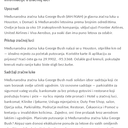
Informacije o zračnoj luci
Upoznati
Međunarodna zračna luka George Bush (IAH/KIAH) je glavna zračna luka u
Houston, s Domaći & Međunarodni letovima prema brojnim odredištima.
Ovdje je baza za oko 19 zrakoplovnih kompanija, uključujući Frontier Airlines,
United Airlines i Viva Aerobus, pa svaki dan ima puno letova za odabir.
Pristup zračnoj luci
Međunarodna zračna luka George Bush nalazi se u Houston, otprilike km od
— idealno mjesto za početak putovanja. Koristite karte ili aplikaciju za
prijevoz? Naći ćete ga na 29.9902, -95.3368. Odakle god krenuli, pokušajte
krenuti malo ranije kako biste stigli bez žurbe.
Sadržaji zračne luke
Međunarodna zračna luka George Bush nudi solidan izbor sadržaja koji će
vam boravak ovdje učiniti ugodnim. Uz osnovne sadržaje — parkiralište za
sigurnost vašeg vozila, bankomate za brz pristup gotovini i restorane koji
poslužuju hranu i piće — na licu mjesta ćete pronaći i Hotel u zračnoj luci,
bankomat, Klinike i ljekarne, Usluga mjenjačnice, Duty Free Shop, salon,
Dječja soba, Parkirališta, Područje molitve, Restoran, Čekaonica i Pomoć u
kretanju u invalidskim kolicima.. Zajedno, oni čine prolazak kroz aerodrom
lakšim i ugodnijim. Planirate putovanje iz Međunarodna zračna luka George
Bush? Airpaz vam donosi ekskluzivne ponude za letove do vaših omiljenih