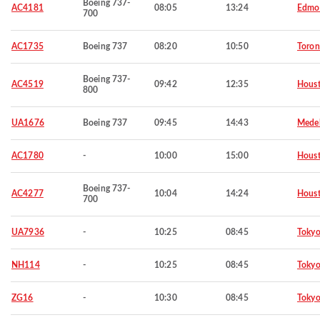
Boeing 737-
AC4181
08:05
13:24
Edmo
700
AC1735
Boeing 737
08:20
10:50
Toron
Boeing 737-
AC4519
09:42
12:35
Hous
800
UA1676
Boeing 737
09:45
14:43
Medel
AC1780
-
10:00
15:00
Hous
Boeing 737-
AC4277
10:04
14:24
Hous
700
UA7936
-
10:25
08:45
Toky
NH114
-
10:25
08:45
Toky
ZG16
-
10:30
08:45
Toky