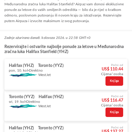
Međunarodna zračna luka Halifax Stanfield? Airpaz vam donosi ekskluzivne
ponude za letove do vaših omiljenih odredišta — bilo da je riječ o kratkom
odmoru, poslovnom putovanju ili novom kraju za istraživanje. Rezervirajte
putem Airpaza i izvucite maksimum iz svog putovanja.
Zadnje ažurirano dana
8. kolovoza 2026. u 22:58 GMT+0
Rezervirajte i ostvarite najbolje ponude za letove u Međunarodna
zračna luka Halifax Stanfield (YHZ)
Halifax (YHZ)
Toronto (YYZ)
Počni od
US$ 110.44
pon, 10. kol
Direktno
Cijena/ osoba
WestJet
Knjiga
Toronto (YYZ)
Halifax (YHZ)
Počni od
US$ 116.47
sri, 19. kol
Direktno
Cijena/ osoba
WestJet
Knjiga
Halifax (YHZ)
Toronto (YYZ)
Počni od
US$ 137.27