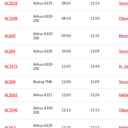
AC2056
Airbus A319
08:05
11:14
Toron
Airbus A320-
AC7688
08:50
11:50
Otta
200
Airbus A220-
AC660
09:00
11:35
Montr
300
AC604
Airbus A330
10:00
13:09
Toron
Airbus A320-
AC7673
11:05
12:44
St. Jo
200
AC608
Boeing 7M8
12:00
15:09
Toron
AC2061
Airbus A321
12:05
13:26
Halif
Airbus A320-
AC7690
12:15
15:15
Otta
200
Airbus A220-
AC663
12:35
13:13
Halif