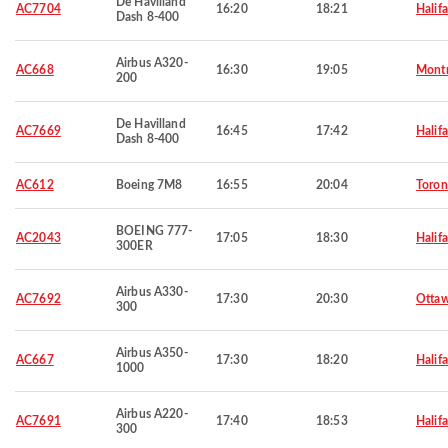
De Havilland
AC7704
16:20
18:21
Halif
Dash 8-400
Airbus A320-
AC668
16:30
19:05
Montr
200
De Havilland
AC7669
16:45
17:42
Halif
Dash 8-400
AC612
Boeing 7M8
16:55
20:04
Toron
BOEING 777-
AC2043
17:05
18:30
Halif
300ER
Airbus A330-
AC7692
17:30
20:30
Otta
300
Airbus A350-
AC667
17:30
18:20
Halif
1000
Airbus A220-
AC7691
17:40
18:53
Halif
300