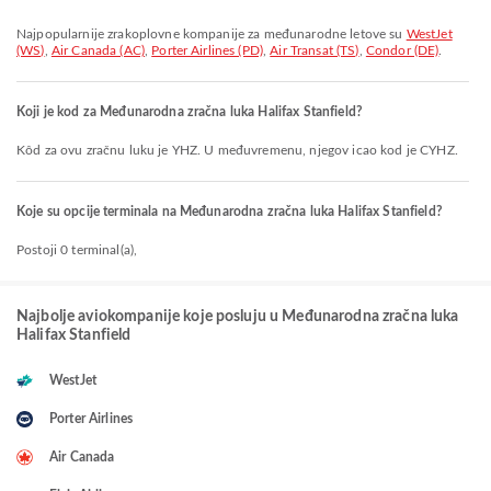
Najpopularnije zrakoplovne kompanije za međunarodne letove su
WestJet
(WS)
,
Air Canada (AC)
,
Porter Airlines (PD)
,
Air Transat (TS)
,
Condor (DE)
.
Koji je kod za Međunarodna zračna luka Halifax Stanfield?
Kôd za ovu zračnu luku je YHZ. U međuvremenu, njegov icao kod je CYHZ.
Koje su opcije terminala na Međunarodna zračna luka Halifax Stanfield?
Postoji 0 terminal(a),
Najbolje aviokompanije koje posluju u Međunarodna zračna luka
Halifax Stanfield
WestJet
Porter Airlines
Air Canada