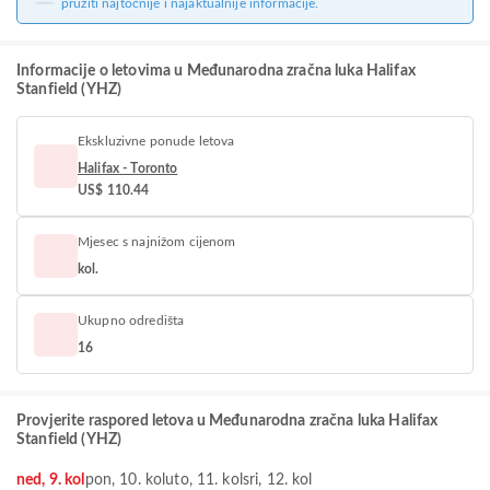
pružiti najtočnije i najaktualnije informacije.
Informacije o letovima u Međunarodna zračna luka Halifax
Stanfield (YHZ)
Ekskluzivne ponude letova
Halifax - Toronto
US$ 110.44
Mjesec s najnižom cijenom
kol.
Ukupno odredišta
16
Provjerite raspored letova u Međunarodna zračna luka Halifax
Stanfield (YHZ)
ned, 9. kol
pon, 10. kol
uto, 11. kol
sri, 12. kol