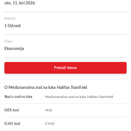
uto, 11. kol 2026.
Putnici
1 Odrasli
Class
Ekonomija
Pretraži letove
O Međunarodna zračna luka Halifax Stanfield
Naziv zračne luke
Međunarodna zračna luka Halifax Stanfield
IATA kod
YHZ
ICAO kod
CYHZ