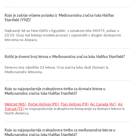
Koje je zadnje vrijeme polaska iz Međunarodna zračna luka Halifax
Stanfield (YHZ)?
Najkasniji let za New Delhi s EgyptAir, s oznakom leta MS973, polazi u
23:50. Ovaj red letenja možete pronaći i usporediti s drugim dostupnim
letovima na Airpazu.
Koliki je dnevni broj letova u Međunarodna zračna luka Halifax Stanfield?
Dnevno ima otprilike 13 letova. Ova zračna luka služi Domaći &
Međunarodni letovima.
Koje su najpopularnije zrakoplovne tvrtke za domaće letove u
Međunarodna zračna luka Halifax Stanfield?
WestJet (WS)
,
Porter Airlines (PD)
,
Flair Airlines (F8)
,
Air Canada (AC)
,
Air
Transat (TS)
su najpopularnije zrakoplovne kompanije za domaće letove iz
North America.
Koje su najpopularnije zrakoplovne tvrtke za međunarodne letove u
Međunarodna zračna luka Halifax Stanfield?