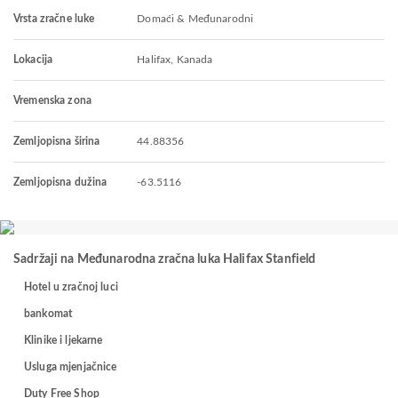
Vrsta zračne luke
Domaći & Međunarodni
Lokacija
Halifax, Kanada
Vremenska zona
Zemljopisna širina
44.88356
Zemljopisna dužina
-63.5116
Sadržaji na Međunarodna zračna luka Halifax Stanfield
Hotel u zračnoj luci
bankomat
Klinike i ljekarne
Usluga mjenjačnice
Duty Free Shop