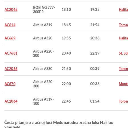
BOEING 777-
AC2065
18:10
19:35
Halif
300ER
AC614
Airbus A319
18:45
21:54
Toron
AC669
Airbus A320
19:55
20:38
Halif
Airbus A220-
AC7681
20:40
22:19
St. Jo
300
AC2066
Airbus A330
21:30
00:39
Toron
Airbus A220-
AC670
22:00
00:36
Montr
300
Airbus A319-
AC2064
22:45
01:54
Toron
100
Česta pitanja o zračnoj luci Međunarodna zračna luka Halifax
Stanfield