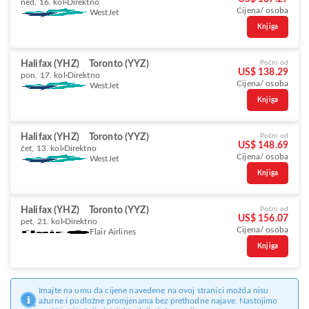
ned, 16. kol
Direktno
Cijena/ osoba
WestJet
Knjiga
Halifax (YHZ)
Toronto (YYZ)
Počni od
US$ 138.29
pon, 17. kol
Direktno
Cijena/ osoba
WestJet
Knjiga
Halifax (YHZ)
Toronto (YYZ)
Počni od
US$ 148.69
čet, 13. kol
Direktno
Cijena/ osoba
WestJet
Knjiga
Halifax (YHZ)
Toronto (YYZ)
Počni od
US$ 156.07
pet, 21. kol
Direktno
Cijena/ osoba
Flair Airlines
Knjiga
Imajte na umu da cijene navedene na ovoj stranici možda nisu
ažurne i podložne promjenama bez prethodne najave. Nastojimo