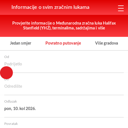
Informacije o svim zračnim lukama
Provjerite informacije o Međunarodna zračna luka Halifax
Stanfield (YHZ), terminalima, sadržajima i više
Jedan smjer
Povratno putovanje
Više gradova
Od
Podrijetlo
Do
Odredište
Odlazak
pon, 10. kol 2026.
Povratak