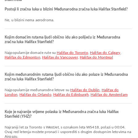
Postoji li zračna luka u blizini Međunarodna zračna luka Halifax Stanfield?
Ne, u blizini nema aerodroma.
Kojim domaćim rutama ljudi obično idu ako polijeću iz Međunarodna
zračna luka Halifax Stanfield?
Najpopularnije domaće rute su
Halifax do Toronto
,
Halifax do Calgary
,
Halifax do Edmonton
,
Halifax do Vancouver
,
Halifax do Montreal
Kojim međunarodnim rutama ljudi obično idu ako polaze iz Međunarodna
zračna luka Halifax Stanfield?
Najpopularnije međunarodne letove su
Halifax do Dublin
,
Halifax do
London
,
Halifax do Orlando
,
Halifax do Edinburgh
,
Halifax do Amsterdam
Koje je najranije vrijeme polaska iz Međunarodna zračna luka Halifax
Stanfield (YHZ)?
Najraniji let za Toronto s WestJet, s oznakom leta WS418, polazi u 00:04.
Ovaj red letenja možete pronaći i usporediti s drugim dostupnim letovima na
Airpazu.