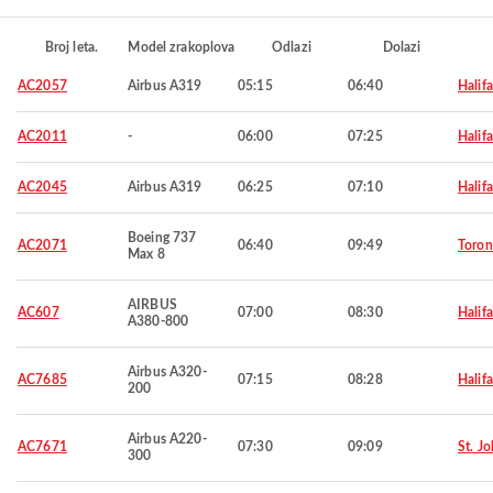
Broj leta.
Model zrakoplova
Odlazi
Dolazi
AC2057
Airbus A319
05:15
06:40
Halif
AC2011
-
06:00
07:25
Halif
AC2045
Airbus A319
06:25
07:10
Halif
Boeing 737
AC2071
06:40
09:49
Toron
Max 8
AIRBUS
AC607
07:00
08:30
Halif
A380-800
Airbus A320-
AC7685
07:15
08:28
Halif
200
Airbus A220-
AC7671
07:30
09:09
St. Jo
300