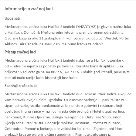
Informacije o zračnoj luci
Upoznati
Međunarodna zračna luka Halifax Stanfield (YHZ/CYHZ) je glavna zračna luka
u Halifax, s Domaći & Međunarodni letovima prema brojnim odredištima.
Ovdje je baza za oko 11 zrakoplovnih kompanija, uključujući WestJet, Porter
Airlines i Air Canada, pa svaki dan ima puno letova za odabir.
Pristup zračnoj luci
Međunarodna zračna luka Halifax Stanfield nalazi se u Halifax, otprilike km
od — idealno mjesto za početak putovanja. Koristite karte ili aplikaciju za
prijevoz? Naći ćete ga na 44.88356, -63.5116. Odakle god krenuli, pokušajte
krenuti malo ranije kako biste stigli bez žurbe.
Sadržaji zračne luke
Međunarodna zračna luka Halifax Stanfield nudi solidan izbor sadržaja koji će
vam boravak ovdje učiniti ugodnim. Uz osnovne sadržaje — parkiralište za
sigurnost vašeg vozila, bankomate za brz pristup gotovini i restorane koji
poslužuju hranu i piće — na licu mjesta ćete pronaći i Hotel u zračnoj luci,
bankomat, Klinike i ljekarne, Usluga mjenjačnice, Duty Free Shop, salon,
Dječja soba, Parkirališta, Područje molitve, Restoran, Prostor za pušače,
Čekaonica i Pomoć u kretanju u invalidskim kolicima.. Zajedno, oni čine
prolazak kroz aerodrom lakšim i ugodnijim. Planirate putovanje iz