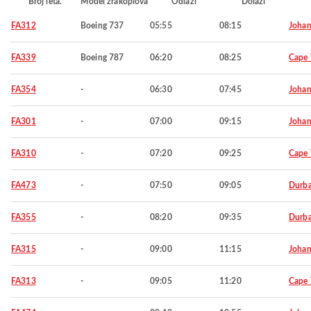
Broj leta.
Model zrakoplova
Odlazi
Dolazi
FA312
Boeing 737
05:55
08:15
Johan
FA339
Boeing 787
06:20
08:25
Cape
FA354
-
06:30
07:45
Johan
FA301
-
07:00
09:15
Johan
FA310
-
07:20
09:25
Cape
FA473
-
07:50
09:05
Durb
FA355
-
08:20
09:35
Durb
FA315
-
09:00
11:15
Johan
FA313
-
09:05
11:20
Cape