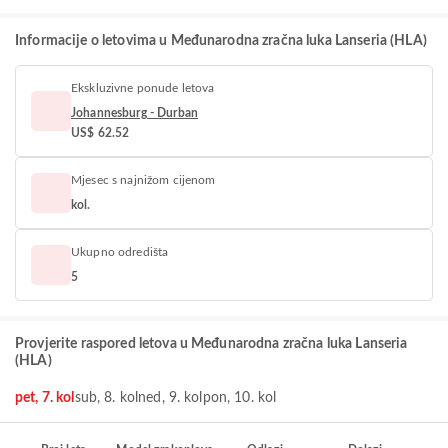
Informacije o letovima u Međunarodna zračna luka Lanseria (HLA)
Ekskluzivne ponude letova
Johannesburg - Durban
US$ 62.52
Mjesec s najnižom cijenom
kol.
Ukupno odredišta
5
Provjerite raspored letova u Međunarodna zračna luka Lanseria
(HLA)
pet, 7. kol
sub, 8. kol
ned, 9. kol
pon, 10. kol