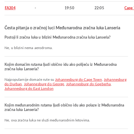
FA304
-
19:50
22:05
Cape
Česta pitanja o zračnoj luci Međunarodna zračna luka Lanseria
Postoji li zračna luka u blizini Međunarodna zračna luka Lanseria?
Ne, u blizini nema aerodroma.
Kojim domaćim rutama ljudi obično idu ako polijeću iz Međunarodna
zračna luka Lanseria?
Najpopularnije domaće rute su
Johannesburg do Cape Town
,
Johannesburg
do Durban
,
Johannesburg do George
,
Johannesburg do Gqeberha
,
Johannesburg do East London
Kojim međunarodnim rutama ljudi obično idu ako polaze iz Međunarodna
zračna luka Lanseria?
Ne, ova zračna luka ne služi međunarodnim letovima.