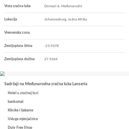
Vrsta zračne luke
Domaći & Međunarodni
Lokacija
Johannesburg, Južna Afrika
Vremenska zona
Zemljopisna širina
-25.9378
Zemljopisna dužina
27.9264
Sadržaji na Međunarodna zračna luka Lanseria
Hotel u zračnoj luci
bankomat
Klinike i ljekarne
Usluga mjenjačnice
Duty Free Shop