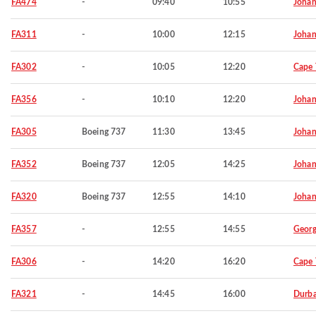
FA474
-
09:40
10:55
Johan
FA311
-
10:00
12:15
Johan
FA302
-
10:05
12:20
Cape
FA356
-
10:10
12:20
Johan
FA305
Boeing 737
11:30
13:45
Johan
FA352
Boeing 737
12:05
14:25
Johan
FA320
Boeing 737
12:55
14:10
Johan
FA357
-
12:55
14:55
Geor
FA306
-
14:20
16:20
Cape
FA321
-
14:45
16:00
Durb