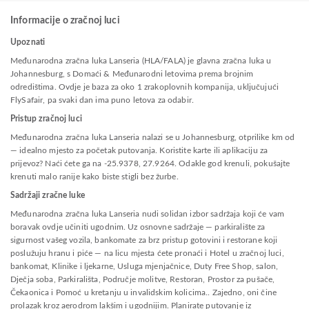
Informacije o zračnoj luci
Upoznati
Međunarodna zračna luka Lanseria (HLA/FALA) je glavna zračna luka u
Johannesburg, s Domaći & Međunarodni letovima prema brojnim
odredištima. Ovdje je baza za oko 1 zrakoplovnih kompanija, uključujući
FlySafair, pa svaki dan ima puno letova za odabir.
Pristup zračnoj luci
Međunarodna zračna luka Lanseria nalazi se u Johannesburg, otprilike km od
— idealno mjesto za početak putovanja. Koristite karte ili aplikaciju za
prijevoz? Naći ćete ga na -25.9378, 27.9264. Odakle god krenuli, pokušajte
krenuti malo ranije kako biste stigli bez žurbe.
Sadržaji zračne luke
Međunarodna zračna luka Lanseria nudi solidan izbor sadržaja koji će vam
boravak ovdje učiniti ugodnim. Uz osnovne sadržaje — parkiralište za
sigurnost vašeg vozila, bankomate za brz pristup gotovini i restorane koji
poslužuju hranu i piće — na licu mjesta ćete pronaći i Hotel u zračnoj luci,
bankomat, Klinike i ljekarne, Usluga mjenjačnice, Duty Free Shop, salon,
Dječja soba, Parkirališta, Područje molitve, Restoran, Prostor za pušače,
Čekaonica i Pomoć u kretanju u invalidskim kolicima.. Zajedno, oni čine
prolazak kroz aerodrom lakšim i ugodnijim. Planirate putovanje iz