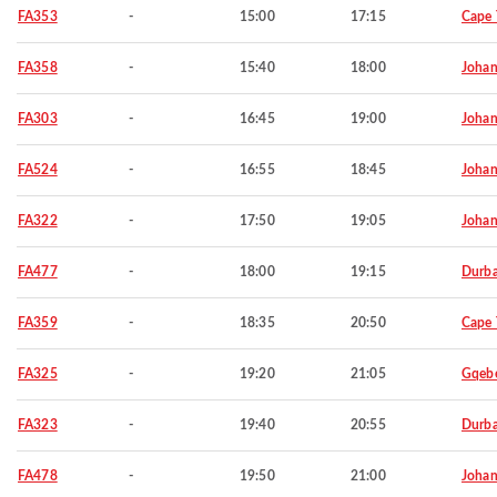
FA353
-
15:00
17:15
Cape
FA358
-
15:40
18:00
Johan
FA303
-
16:45
19:00
Johan
FA524
-
16:55
18:45
Johan
FA322
-
17:50
19:05
Johan
FA477
-
18:00
19:15
Durb
FA359
-
18:35
20:50
Cape
FA325
-
19:20
21:05
Gqeb
FA323
-
19:40
20:55
Durb
FA478
-
19:50
21:00
Johan