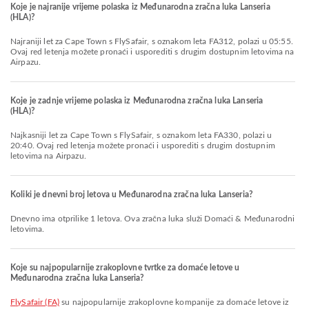
Koje je najranije vrijeme polaska iz Međunarodna zračna luka Lanseria
(HLA)?
Najraniji let za Cape Town s FlySafair, s oznakom leta FA312, polazi u 05:55.
Ovaj red letenja možete pronaći i usporediti s drugim dostupnim letovima na
Airpazu.
Koje je zadnje vrijeme polaska iz Međunarodna zračna luka Lanseria
(HLA)?
Najkasniji let za Cape Town s FlySafair, s oznakom leta FA330, polazi u
20:40. Ovaj red letenja možete pronaći i usporediti s drugim dostupnim
letovima na Airpazu.
Koliki je dnevni broj letova u Međunarodna zračna luka Lanseria?
Dnevno ima otprilike 1 letova. Ova zračna luka služi Domaći & Međunarodni
letovima.
Koje su najpopularnije zrakoplovne tvrtke za domaće letove u
Međunarodna zračna luka Lanseria?
FlySafair (FA)
su najpopularnije zrakoplovne kompanije za domaće letove iz