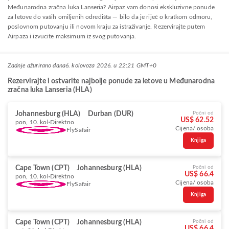
Međunarodna zračna luka Lanseria? Airpaz vam donosi ekskluzivne ponude
za letove do vaših omiljenih odredišta — bilo da je riječ o kratkom odmoru,
poslovnom putovanju ili novom kraju za istraživanje. Rezervirajte putem
Airpaza i izvucite maksimum iz svog putovanja.
Zadnje ažurirano dana
6. kolovoza 2026. u 22:21 GMT+0
Rezervirajte i ostvarite najbolje ponude za letove u Međunarodna
zračna luka Lanseria (HLA)
Johannesburg (HLA)
Durban (DUR)
Počni od
US$ 62.52
pon, 10. kol
Direktno
Cijena/ osoba
FlySafair
Knjiga
Cape Town (CPT)
Johannesburg (HLA)
Počni od
US$ 66.4
pon, 10. kol
Direktno
Cijena/ osoba
FlySafair
Knjiga
Cape Town (CPT)
Johannesburg (HLA)
Počni od
US$ 66.4