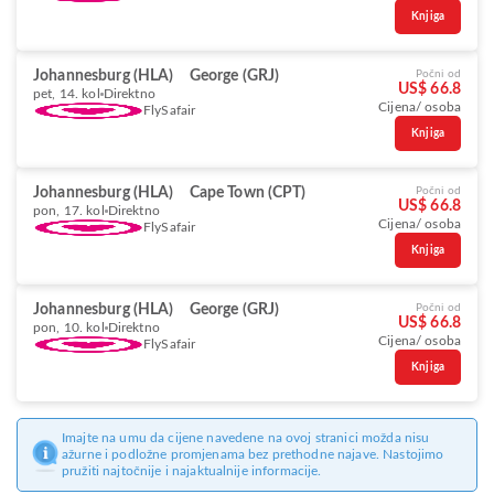
Knjiga
Johannesburg (HLA)
George (GRJ)
Počni od
US$ 66.8
pet, 14. kol
Direktno
Cijena/ osoba
FlySafair
Knjiga
Johannesburg (HLA)
Cape Town (CPT)
Počni od
US$ 66.8
pon, 17. kol
Direktno
Cijena/ osoba
FlySafair
Knjiga
Johannesburg (HLA)
George (GRJ)
Počni od
US$ 66.8
pon, 10. kol
Direktno
Cijena/ osoba
FlySafair
Knjiga
Imajte na umu da cijene navedene na ovoj stranici možda nisu
ažurne i podložne promjenama bez prethodne najave. Nastojimo
pružiti najtočnije i najaktualnije informacije.