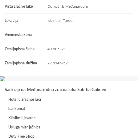
Vrsta zračne luke
Domaći & Međunarodni
Lokacija
Istanbul, Turska
Vremenska zona
Zemljopisna širina
40.905371
Zemljopisna dužina
29.3146716
Sadržaji na Međunarodna zračna luka Sabiha Gokcen
Hotel u zračnoj luci
bankomat
Klinike i ljekarne
Usluga mjenjačnice
Duty Free Shop