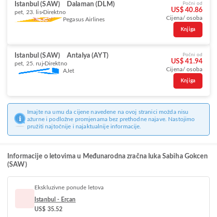
Istanbul (SAW)
Dalaman (DLM)
Počni od
US$ 40.86
pet, 23. lis
Direktno
Cijena/ osoba
Pegasus Airlines
Knjiga
Istanbul (SAW)
Antalya (AYT)
Počni od
US$ 41.94
pet, 25. ruj
Direktno
Cijena/ osoba
AJet
Knjiga
Imajte na umu da cijene navedene na ovoj stranici možda nisu
ažurne i podložne promjenama bez prethodne najave. Nastojimo
pružiti najtočnije i najaktualnije informacije.
Informacije o letovima u Međunarodna zračna luka Sabiha Gokcen
(SAW)
Ekskluzivne ponude letova
Istanbul - Ercan
US$ 35.52