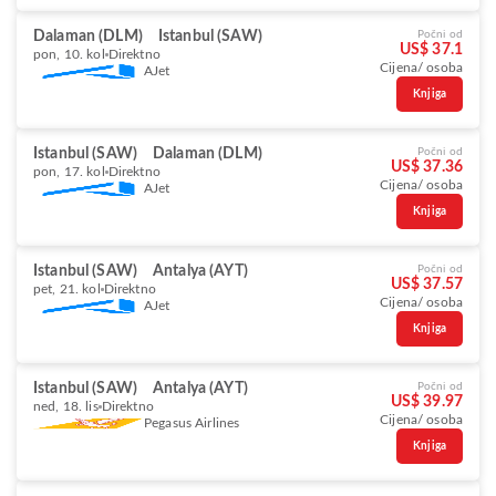
Dalaman (DLM)
Istanbul (SAW)
Počni od
US$ 37.1
pon, 10. kol
Direktno
Cijena/ osoba
AJet
Knjiga
Istanbul (SAW)
Dalaman (DLM)
Počni od
US$ 37.36
pon, 17. kol
Direktno
Cijena/ osoba
AJet
Knjiga
Istanbul (SAW)
Antalya (AYT)
Počni od
US$ 37.57
pet, 21. kol
Direktno
Cijena/ osoba
AJet
Knjiga
Istanbul (SAW)
Antalya (AYT)
Počni od
US$ 39.97
ned, 18. lis
Direktno
Cijena/ osoba
Pegasus Airlines
Knjiga