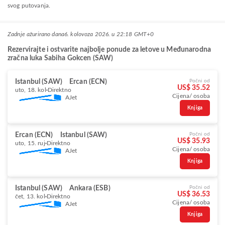
svog putovanja.
Zadnje ažurirano dana
6. kolovoza 2026. u 22:18 GMT+0
Rezervirajte i ostvarite najbolje ponude za letove u Međunarodna
zračna luka Sabiha Gokcen (SAW)
Istanbul (SAW)
Ercan (ECN)
Počni od
US$ 35.52
uto, 18. kol
Direktno
Cijena/ osoba
AJet
Knjiga
Ercan (ECN)
Istanbul (SAW)
Počni od
US$ 35.93
uto, 15. ruj
Direktno
Cijena/ osoba
AJet
Knjiga
Istanbul (SAW)
Ankara (ESB)
Počni od
US$ 36.53
čet, 13. kol
Direktno
Cijena/ osoba
AJet
Knjiga