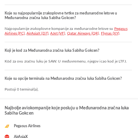
Koje su najpopularnije zrakoplovne tvrtke za međunarodne letove u
Međunarodna zračna luka Sabiha Gokcen?
Najpopularnije zrakoplovne kompanije za međunarodne letove su
Pegasus
Airlines (PC)
,
AirAsiaX (D7)
,
AJet (VF)
,
Qatar Airways (QR)
,
Flynas (XY)
.
Koji je kod za Međunarodna zračna luka Sabiha Gokcen?
Kôd za ovu zračnu luku je SAW. U međuvremenu, njegov icao kod je LTFJ.
Koje su opcije terminala na Međunarodna zračna luka Sabiha Gokcen?
Postoji 0 terminal(a),
Najbolje aviokompanije koje posluju u Međunarodna zračna luka
Sabiha Gokcen
Pegasus Airlines
AirAsiaX