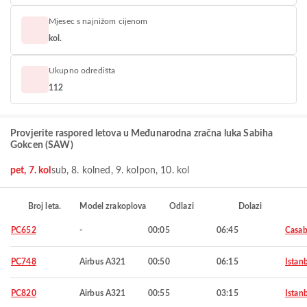
Mjesec s najnižom cijenom
kol.
Ukupno odredišta
112
Provjerite raspored letova u Međunarodna zračna luka Sabiha
Gokcen (SAW)
pet, 7. kol
sub, 8. kol
ned, 9. kol
pon, 10. kol
Broj leta.
Model zrakoplova
Odlazi
Dolazi
PC652
-
00:05
06:45
Casab
PC748
Airbus A321
00:50
06:15
Istan
PC820
Airbus A321
00:55
03:15
Istan