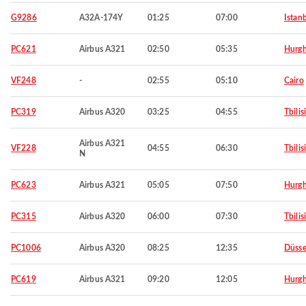
G9286
A32A-174Y
01:25
07:00
Istan
PC621
Airbus A321
02:50
05:35
Hurg
VF248
-
02:55
05:10
Cairo
PC319
Airbus A320
03:25
04:55
Tbilisi
Airbus A321
VF228
04:55
06:30
Tbilisi
N
PC623
Airbus A321
05:05
07:50
Hurg
PC315
Airbus A320
06:00
07:30
Tbilisi
PC1006
Airbus A320
08:25
12:35
Düsse
PC619
Airbus A321
09:20
12:05
Hurg