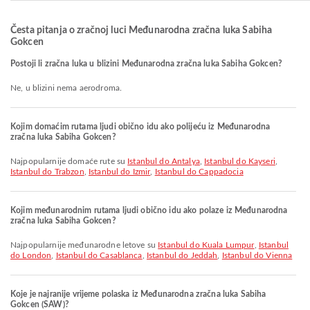
Česta pitanja o zračnoj luci Međunarodna zračna luka Sabiha
Gokcen
Postoji li zračna luka u blizini Međunarodna zračna luka Sabiha Gokcen?
Ne, u blizini nema aerodroma.
Kojim domaćim rutama ljudi obično idu ako polijeću iz Međunarodna
zračna luka Sabiha Gokcen?
Najpopularnije domaće rute su
Istanbul do Antalya
,
Istanbul do Kayseri
,
Istanbul do Trabzon
,
Istanbul do Izmir
,
Istanbul do Cappadocia
Kojim međunarodnim rutama ljudi obično idu ako polaze iz Međunarodna
zračna luka Sabiha Gokcen?
Najpopularnije međunarodne letove su
Istanbul do Kuala Lumpur
,
Istanbul
do London
,
Istanbul do Casablanca
,
Istanbul do Jeddah
,
Istanbul do Vienna
Koje je najranije vrijeme polaska iz Međunarodna zračna luka Sabiha
Gokcen (SAW)?