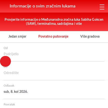
Informacije o svim zračnim lukama
Provjerite informacije o Međunarodna zračna luka Sabiha Gokcen
(SAW), terminalima, sadržajima i više
Jedan smjer
Povratno putovanje
Više gradova
Od
Podrijetlo
Do
Odredište
Odlazak
sub, 8. kol 2026.
Povratak