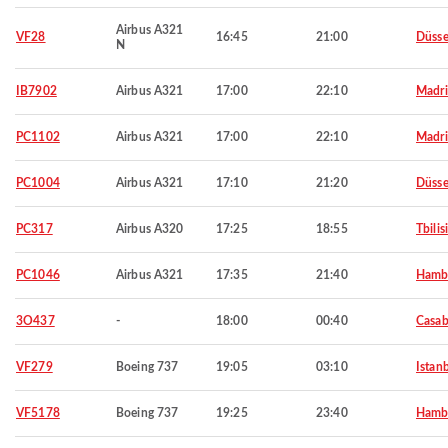
Airbus A321
VF28
16:45
21:00
Düsse
N
IB7902
Airbus A321
17:00
22:10
Madr
PC1102
Airbus A321
17:00
22:10
Madr
PC1004
Airbus A321
17:10
21:20
Düsse
PC317
Airbus A320
17:25
18:55
Tbilisi
PC1046
Airbus A321
17:35
21:40
Hamb
3O437
-
18:00
00:40
Casab
VF279
Boeing 737
19:05
03:10
Istan
VF5178
Boeing 737
19:25
23:40
Hamb