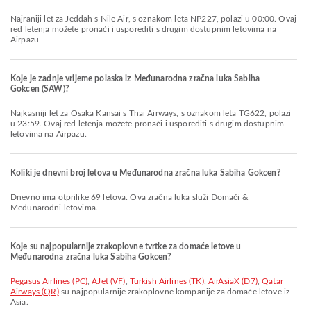
Najraniji let za Jeddah s Nile Air, s oznakom leta NP227, polazi u 00:00. Ovaj
red letenja možete pronaći i usporediti s drugim dostupnim letovima na
Airpazu.
Koje je zadnje vrijeme polaska iz Međunarodna zračna luka Sabiha
Gokcen (SAW)?
Najkasniji let za Osaka Kansai s Thai Airways, s oznakom leta TG622, polazi
u 23:59. Ovaj red letenja možete pronaći i usporediti s drugim dostupnim
letovima na Airpazu.
Koliki je dnevni broj letova u Međunarodna zračna luka Sabiha Gokcen?
Dnevno ima otprilike 69 letova. Ova zračna luka služi Domaći &
Međunarodni letovima.
Koje su najpopularnije zrakoplovne tvrtke za domaće letove u
Međunarodna zračna luka Sabiha Gokcen?
Pegasus Airlines (PC)
,
AJet (VF)
,
Turkish Airlines (TK)
,
AirAsiaX (D7)
,
Qatar
Airways (QR)
su najpopularnije zrakoplovne kompanije za domaće letove iz
Asia.