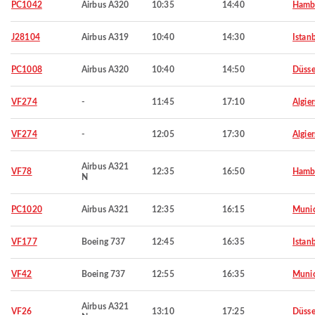
PC1042
Airbus A320
10:35
14:40
Hamb
J28104
Airbus A319
10:40
14:30
Istan
PC1008
Airbus A320
10:40
14:50
Düsse
VF274
-
11:45
17:10
Algier
VF274
-
12:05
17:30
Algier
Airbus A321
VF78
12:35
16:50
Hamb
N
PC1020
Airbus A321
12:35
16:15
Muni
VF177
Boeing 737
12:45
16:35
Istan
VF42
Boeing 737
12:55
16:35
Muni
Airbus A321
VF26
13:10
17:25
Düsse