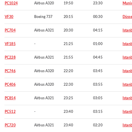
PC1024
Airbus A320
19:50
23:30
Muni
VF30
Boeing 737
20:15
00:30
Düsse
PC704
Airbus A321
20:30
04:15
Istan
VF185
-
21:25
01:00
Istan
PC228
Airbus A321
21:55
04:45
Istan
PC746
Airbus A320
22:20
03:45
Istan
PC406
Airbus A320
22:30
03:55
Istan
PC854
Airbus A321
23:25
03:05
Istan
PC512
-
23:40
03:15
Istan
PC720
Airbus A321
23:40
02:20
Istan