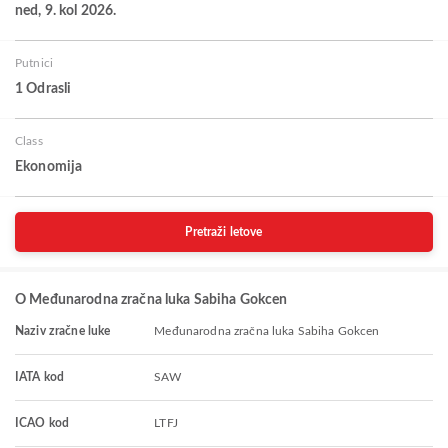
ned, 9. kol 2026.
Putnici
1 Odrasli
Class
Ekonomija
Pretraži letove
O Međunarodna zračna luka Sabiha Gokcen
Naziv zračne luke
Međunarodna zračna luka Sabiha Gokcen
IATA kod
SAW
ICAO kod
LTFJ