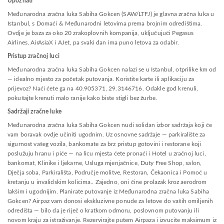
Upoznati
Međunarodna zračna luka Sabiha Gokcen (SAW/LTFJ) je glavna zračna luka u
Istanbul, s Domaći & Međunarodni letovima prema brojnim odredištima.
Ovdje je baza za oko 20 zrakoplovnih kompanija, uključujući Pegasus
Airlines, AirAsiaX i AJet, pa svaki dan ima puno letova za odabir.
Pristup zračnoj luci
Međunarodna zračna luka Sabiha Gokcen nalazi se u Istanbul, otprilike km od
— idealno mjesto za početak putovanja. Koristite karte ili aplikaciju za
prijevoz? Naći ćete ga na 40.905371, 29.3146716. Odakle god krenuli,
pokušajte krenuti malo ranije kako biste stigli bez žurbe.
Sadržaji zračne luke
Međunarodna zračna luka Sabiha Gokcen nudi solidan izbor sadržaja koji će
vam boravak ovdje učiniti ugodnim. Uz osnovne sadržaje — parkiralište za
sigurnost vašeg vozila, bankomate za brz pristup gotovini i restorane koji
poslužuju hranu i piće — na licu mjesta ćete pronaći i Hotel u zračnoj luci,
bankomat, Klinike i ljekarne, Usluga mjenjačnice, Duty Free Shop, salon,
Dječja soba, Parkirališta, Područje molitve, Restoran, Čekaonica i Pomoć u
kretanju u invalidskim kolicima.. Zajedno, oni čine prolazak kroz aerodrom
lakšim i ugodnijim. Planirate putovanje iz Međunarodna zračna luka Sabiha
Gokcen? Airpaz vam donosi ekskluzivne ponude za letove do vaših omiljenih
odredišta — bilo da je riječ o kratkom odmoru, poslovnom putovanju ili
novom kraju za istraživanje. Rezervirajte putem Airpaza i izvucite maksimum iz