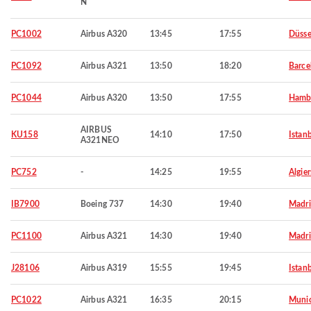
N
PC1002
Airbus A320
13:45
17:55
Düsse
PC1092
Airbus A321
13:50
18:20
Barce
PC1044
Airbus A320
13:50
17:55
Hamb
AIRBUS
KU158
14:10
17:50
Istan
A321NEO
PC752
-
14:25
19:55
Algier
IB7900
Boeing 737
14:30
19:40
Madr
PC1100
Airbus A321
14:30
19:40
Madr
J28106
Airbus A319
15:55
19:45
Istan
PC1022
Airbus A321
16:35
20:15
Muni