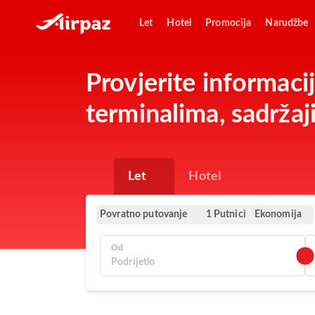
Let
Hotel
Promocija
Narudžbe
Provjerite informaci
terminalima, sadržaj
Let
Hotel
Povratno putovanje
Ekonomija
1 Putnici
Od