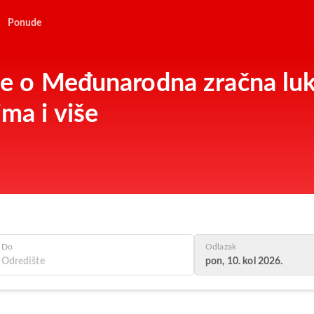
Ponude
je o Međunarodna zračna luka
ima i više
Do
Odlazak
pon, 10. kol 2026.