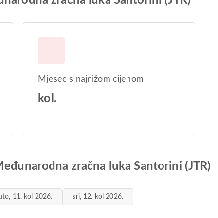
narodna zračna luka Santorini (JTR)
Mjesec s najnižom cijenom
kol.
Međunarodna zračna luka Santorini (JTR)
uto, 11. kol 2026.
sri, 12. kol 2026.