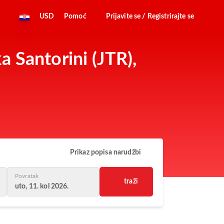
USD
Pomoć
Prijavite se / Registrirajte se
 Santorini (JTR),
Prikaz popisa narudžbi
Povratak
traži
uto, 11. kol 2026.