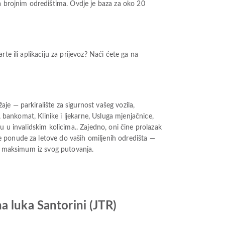
 brojnim odredištima. Ovdje je baza za oko 20
e ili aplikaciju za prijevoz? Naći ćete ga na
e — parkiralište za sigurnost vašeg vozila,
, bankomat, Klinike i ljekarne, Usluga mjenjačnice,
 u invalidskim kolicima.. Zajedno, oni čine prolazak
e ponude za letove do vaših omiljenih odredišta —
te maksimum iz svog putovanja.
a luka Santorini (JTR)