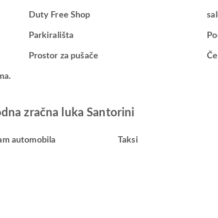
Duty Free Shop
sa
Parkirališta
Po
Prostor za pušače
Če
ma.
dna zračna luka Santorini
am automobila
Taksi