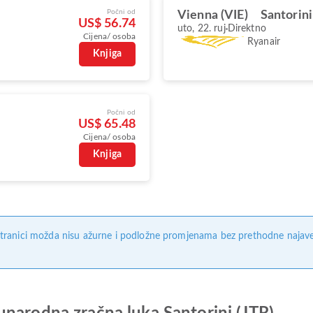
Počni od
Vienna (VIE)
Santorini
US$ 56.74
uto, 22. ruj
Direktno
Cijena/ osoba
Ryanair
Knjiga
Počni od
US$ 65.48
Cijena/ osoba
Knjiga
tranici možda nisu ažurne i podložne promjenama bez prethodne najave. 