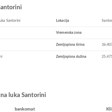
antorini
ka Santorini
Lokacija
Santor
Vremenska zona
Zemljopisna širina
36.40
ni
Zemljopisna dužina
25.47
na luka Santorini
bankomat
Kl