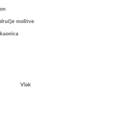
lon
dručje molitve
kaonica
Vlak