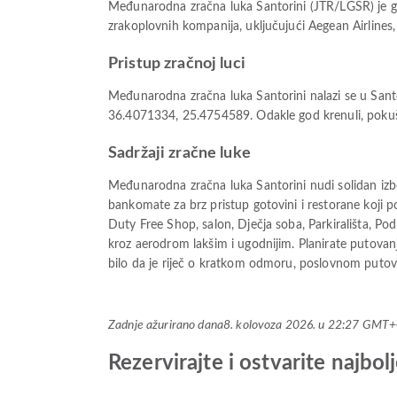
Međunarodna zračna luka Santorini (JTR/LGSR) je g
zrakoplovnih kompanija, uključujući Aegean Airlines,
Pristup zračnoj luci
Međunarodna zračna luka Santorini nalazi se u Santori
36.4071334, 25.4754589. Odakle god krenuli, pokušaj
Sadržaji zračne luke
Međunarodna zračna luka Santorini nudi solidan izbo
bankomate za brz pristup gotovini i restorane koji po
Duty Free Shop, salon, Dječja soba, Parkirališta, Po
kroz aerodrom lakšim i ugodnijim. Planirate putova
bilo da je riječ o kratkom odmoru, poslovnom putova
Zadnje ažurirano dana
8. kolovoza 2026. u 22:27 GMT
Rezervirajte i ostvarite najb