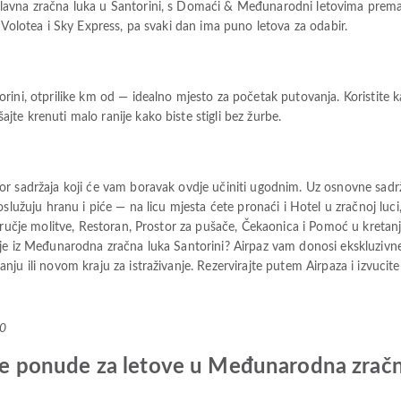
lavna zračna luka u Santorini, s Domaći & Međunarodni letovima prema
 Volotea i Sky Express, pa svaki dan ima puno letova za odabir.
ni, otprilike km od — idealno mjesto za početak putovanja. Koristite kart
te krenuti malo ranije kako biste stigli bez žurbe.
r sadržaja koji će vam boravak ovdje učiniti ugodnim. Uz osnovne sadržaj
služuju hranu i piće — na licu mjesta ćete pronaći i Hotel u zračnoj luci
dručje molitve, Restoran, Prostor za pušače, Čekaonica i Pomoć u kretanju
nje iz Međunarodna zračna luka Santorini? Airpaz vam donosi ekskluzivn
nju ili novom kraju za istraživanje. Rezervirajte putem Airpaza i izvuci
+0
olje ponude za letove u Međunarodna zračn