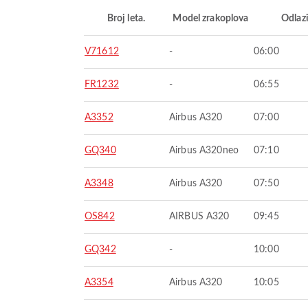
Broj leta.
Model zrakoplova
Odlaz
V71612
-
06:00
FR1232
-
06:55
A3352
Airbus A320
07:00
GQ340
Airbus A320neo
07:10
A3348
Airbus A320
07:50
OS842
AIRBUS A320
09:45
GQ342
-
10:00
A3354
Airbus A320
10:05