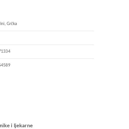
ini, Grčka
71334
54589
inike i ljekarne