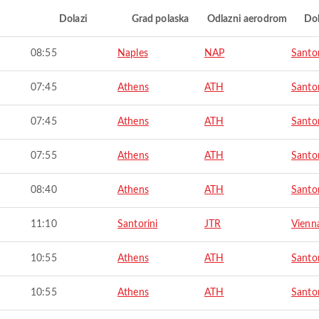
i
Dolazi
Grad polaska
Odlazni aerodrom
Do
08:55
Naples
NAP
Santor
07:45
Athens
ATH
Santor
07:45
Athens
ATH
Santor
07:55
Athens
ATH
Santor
08:40
Athens
ATH
Santor
11:10
Santorini
JTR
Vienn
10:55
Athens
ATH
Santor
10:55
Athens
ATH
Santor