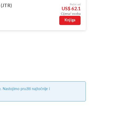
Počni od
 (JTR)
US$ 62.1
Cijena/ osoba
Knjiga
Nastojimo pružiti najtočnije i