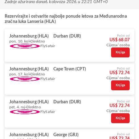
Zadnje ažurirano dana
6. kolovoza 2026. u 22:21 GMT+0
Rezervirajte i ostvarite najbolje ponude letova za Međunarodna
zračna luka Lanseria (HLA)
Johannesburg (HLA)
Durban (DUR)
Počni od
US$ 68.07
pon, 10. kol
Direktno
Cijena/ osoba
FlySafair
Knjiga
Johannesburg (HLA)
Cape Town (CPT)
Počni od
US$ 72.74
pon, 17. kol
Direktno
Cijena/ osoba
FlySafair
Knjiga
Johannesburg (HLA)
Durban (DUR)
Počni od
US$ 72.74
pet, 4. ruj
Direktno
Cijena/ osoba
FlySafair
Knjiga
Johannesburg (HLA)
George (GRJ)
Počni od
US$ 72.74