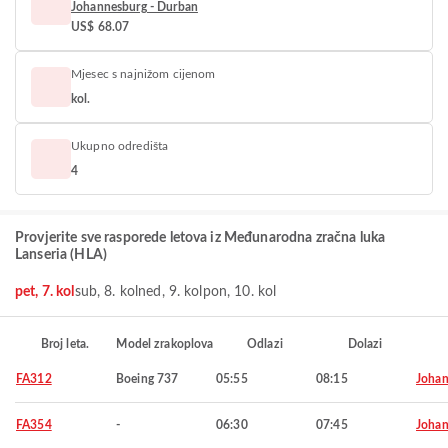
Johannesburg - Durban
US$ 68.07
Mjesec s najnižom cijenom
kol.
Ukupno odredišta
4
Provjerite sve rasporede letova iz Međunarodna zračna luka
Lanseria (HLA)
pet, 7. kol
sub, 8. kol
ned, 9. kol
pon, 10. kol
Broj leta.
Model zrakoplova
Odlazi
Dolazi
FA312
Boeing 737
05:55
08:15
Johan
FA354
-
06:30
07:45
Johan