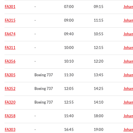
FA301
-
07:00
09:15
Johan
FA315
-
09:00
11:15
Johan
FA474
-
09:40
10:55
Johan
FA311
-
10:00
12:15
Johan
FA356
-
10:10
12:20
Johan
FA305
Boeing 737
11:30
13:45
Johan
FA352
Boeing 737
12:05
14:25
Johan
FA320
Boeing 737
12:55
14:10
Johan
FA358
-
15:40
18:00
Johan
FA303
-
16:45
19:00
Johan