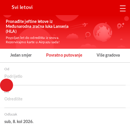
Svi letovi
Pronađite jeftine letove iz
Međunarodna zračna luka Lanseria
(HLA)
Povoljan let do odredišta iz snova.
Rezervirajmo karte u Airpazu sada!
Jedan smjer
Povratno putovanje
Više gradova
Od
Podrijetlo
Do
Odredište
Odlazak
sub, 8. kol 2026.