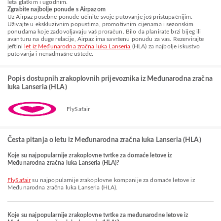
leta glatkim i ugodnim.
Zgrabite najbolje ponude s Airpazom
Uz Airpaz posebne ponude učinite svoje putovanje još pristupačnijim.
Uživajte u ekskluzivnim popustima, promotivnim cijenama i sezonskim
ponudama koje zadovoljavaju vaš proračun. Bilo da planirate brzi bijeg ili
avanturu na duge relacije, Airpaz ima savršenu ponudu za vas. Rezervirajte
jeftini
let iz Međunarodna zračna luka Lanseria
(HLA) za najbolje iskustvo
putovanja i nenadmašne uštede.
Popis dostupnih zrakoplovnih prijevoznika iz Međunarodna zračna
luka Lanseria (HLA)
FlySafair
Česta pitanja o letu iz Međunarodna zračna luka Lanseria (HLA)
Koje su najpopularnije zrakoplovne tvrtke za domaće letove iz
Međunarodna zračna luka Lanseria (HLA)?
FlySafair
su najpopularnije zrakoplovne kompanije za domaće letove iz
Međunarodna zračna luka Lanseria (HLA).
Koje su najpopularnije zrakoplovne tvrtke za međunarodne letove iz