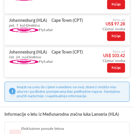
Knjiga
Johannesburg (HLA)
Cape Town (CPT)
Počni od
US$ 97.28
pet, 7. kol
Direktno
Cijena/ osoba
FlySafair
Knjiga
Johannesburg (HLA)
Cape Town (CPT)
Počni od
US$ 103.42
čet, 24. ruj
Direktno
Cijena/ osoba
FlySafair
Knjiga
Imajte na umu da cijene navedene na ovoj stranici možda nisu
ažurne i podložne promjenama bez prethodne najave. Nastojimo
pružiti najtočnije i najaktualnije informacije.
Informacije o letu iz Međunarodna zračna luka Lanseria (HLA)
Ekskluzivne ponude letova