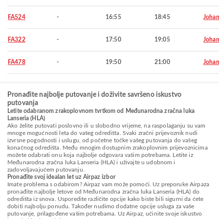
FA524
-
16:55
18:45
Johan
FA322
-
17:50
19:05
Johan
FA478
-
19:50
21:00
Johan
Pronađite najbolje putovanje i doživite savršeno iskustvo
putovanja
Letite odabranom zrakoplovnom tvrtkom od Međunarodna zračna luka
Lanseria (HLA)
Ako želite putovati poslovno ili u slobodno vrijeme, na raspolaganju su vam
mnoge mogućnosti leta do vašeg odredišta. Svaki zračni prijevoznik nudi
izvrsne pogodnosti i uslugu, od početne točke vašeg putovanja do vašeg
konačnog odredišta. Među mnogim dostupnim zrakoplovnim prijevoznicima
možete odabrati onu koja najbolje odgovara vašim potrebama. Letite iz
Međunarodna zračna luka Lanseria (HLA) i uživajte u udobnom i
zadovoljavajućem putovanju.
Pronađite svoj idealan let uz Airpaz izbor
Imate problema s odabirom? Airpaz vam može pomoći. Uz preporuke Airpaza
pronađite najbolje letove od Međunarodna zračna luka Lanseria (HLA) do
odredišta iz snova. Usporedite različite opcije kako biste bili sigurni da ćete
dobiti najbolju ponudu. Također nudimo dodatne opcije usluga za vaše
putovanje, prilagođene vašim potrebama. Uz Airpaz, učinite svoje iskustvo