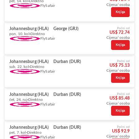
pet, 14. kol
Direktno
Cijena/ osoba
FlySafair
Knjiga
Johannesburg (HLA)
George (GRJ)
Počni od
US$ 72.74
pon, 10. kol
Direktno
Cijena/ osoba
FlySafair
Knjiga
Johannesburg (HLA)
Durban (DUR)
Počni od
US$ 75.13
sub, 22. kol
Direktno
Cijena/ osoba
FlySafair
Knjiga
Johannesburg (HLA)
Durban (DUR)
Počni od
US$ 85.48
čet, 24. ruj
Direktno
Cijena/ osoba
FlySafair
Knjiga
Johannesburg (HLA)
Durban (DUR)
Počni od
US$ 92.9
pet, 7. kol
Direktno
Cijena/ osoba
FlySafair