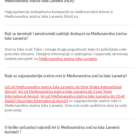
Međunarodna zračna luka Lanseria (HLA)?
Najpopularnije zrakoplovne kompanije za međunarodne letove iz
Međunarodna zračna luka Lanseria (HLA) su .
Koji su terminali i aerodromski sadržaji dostupni na Međunarodna zračna
luka Lanseria?
Zračna luka nudi Taksi i mnoge druge pogodnosti kako bi poboljšala vaše
putničko iskustvo. Detaljne informacije o sadržajima i rasporedu terminala
možete provjeriti na
Međunarodna zračna luka Lanseria
.
Koje su najpopularnije zračne rute iz Međunarodna zračna luka Lanseria?
let od Međunarodna zračna luka Lanseria do King Shaka International
Airport
,
let od Međunarodna zračna luka Lanseria do Cape Town
International Airport
,
let od Međunarodna zračna luka Lanseria do Chief
Dawid Stuurman International Airport
su najpopularnije zračne rute iz
Međunarodna zračna luka Lanseria. Ove rute nude praktične veze za vaše
putovanje.
U koliko sati polazi najraniji let iz Međunarodna zračna luka Lanseria
koristeći ?