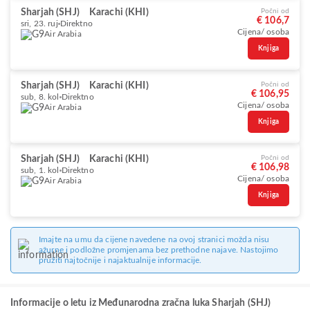
Sharjah (SHJ)
Karachi (KHI)
Počni od
€ 106,7
sri, 23. ruj
Direktno
Cijena/ osoba
Air Arabia
Knjiga
Sharjah (SHJ)
Karachi (KHI)
Počni od
€ 106,95
sub, 8. kol
Direktno
Cijena/ osoba
Air Arabia
Knjiga
Sharjah (SHJ)
Karachi (KHI)
Počni od
€ 106,98
sub, 1. kol
Direktno
Cijena/ osoba
Air Arabia
Knjiga
Imajte na umu da cijene navedene na ovoj stranici možda nisu
ažurne i podložne promjenama bez prethodne najave. Nastojimo
pružiti najtočnije i najaktualnije informacije.
Informacije o letu iz Međunarodna zračna luka Sharjah (SHJ)