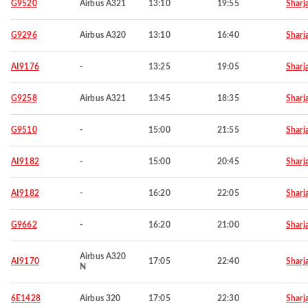
G9520
Airbus A321
13:10
19:55
Sharj
G9296
Airbus A320
13:10
16:40
Sharj
AI9176
-
13:25
19:05
Sharj
G9258
Airbus A321
13:45
18:35
Sharj
G9510
-
15:00
21:55
Sharj
AI9182
-
15:00
20:45
Sharj
AI9182
-
16:20
22:05
Sharj
G9662
-
16:20
21:00
Sharj
Airbus A320
AI9170
17:05
22:40
Sharj
N
6E1428
Airbus 320
17:05
22:30
Sharj