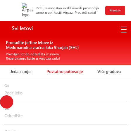
Dobijte mnoštvo ekskluzivnih promocija
Preuzmi
samo u aplikaciji Airpaz. Preuzeti sada!
Svi letovi
Pronađite jeftine letove iz
Međunarodna zračna luka Sharjah (SHJ)
Povoljan let do odredišta iz snova.
Rezervirajmo karte u Airpazu sada!
Jedan smjer
Povratno putovanje
Više gradova
Od
Podrijetlo
Do
Odredište