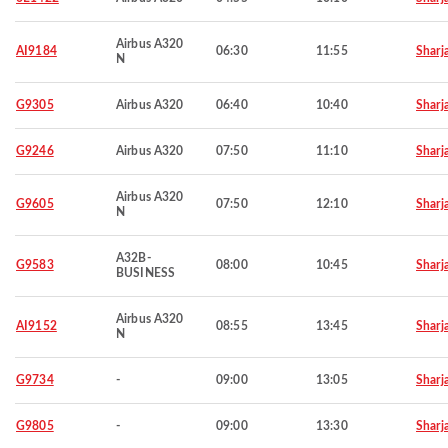
Airbus A320
AI9184
06:30
11:55
Sharj
N
G9305
Airbus A320
06:40
10:40
Sharj
G9246
Airbus A320
07:50
11:10
Sharj
Airbus A320
G9605
07:50
12:10
Sharj
N
A32B-
G9583
08:00
10:45
Sharj
BUSINESS
Airbus A320
AI9152
08:55
13:45
Sharj
N
G9734
-
09:00
13:05
Sharj
G9805
-
09:00
13:30
Sharj