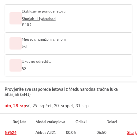
Ekskluzivne ponude letova
Sharjah - Hyderabad
€ 102
Mjesec s najnižom cijenom
kol.
Ukupno odredišta
82
Provjerite sve rasporede letova iz Međunarodna zračna luka
Sharjah (SHJ)
uto, 28. srp
sri, 29. srp
čet, 30. srp
pet, 31. srp
Broj leta.
Model zrakoplova
Odlazi
Dolazi
G9526
Airbus A321
00:05
06:50
Sharj