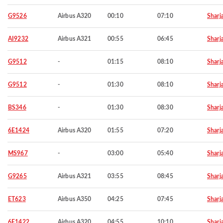
G9526
Airbus A320
00:10
07:10
Sharj
AI9232
Airbus A321
00:55
06:45
Sharj
G9512
-
01:15
08:10
Sharj
G9512
-
01:30
08:10
Sharj
BS346
-
01:30
08:30
Sharj
6E1424
Airbus A320
01:55
07:20
Sharj
MS967
-
03:00
05:40
Sharj
G9265
Airbus A321
03:55
08:45
Sharj
ET623
Airbus A350
04:25
07:45
Sharj
6E1422
Airbus A320
04:55
10:10
Sharj