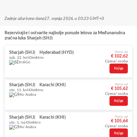
Zadnje ažurirano dana
27. srpnja 2026. u 03:23 GMT+0
Rezervirajte i ostvarite najbolje ponude letova za Međunarodna
zračna luka Sharjah (SHJ)
Sharjah (SHJ)
Hyderabad (HYD)
Počni od
€ 102,62
sub, 22. kol
Direktno
Cijena/ osoba
IndiGo
Knjiga
Sharjah (SHJ)
Karachi (KHI)
Počni od
€ 105,62
uto, 11. kol
Direktno
Cijena/ osoba
Air Arabia
Knjiga
Sharjah (SHJ)
Karachi (KHI)
Počni od
€ 105,64
uto, 1. ruj
Direktno
Cijena/ osoba
Air Arabia
Knjiga