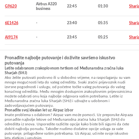
Airbus A320
G9620
22:45
01:30
Sharj
business
6E1426
-
23:40
05:35
Sharj
AI9174
-
23:45
05:25
Sharj
Pronađite najbolje putovanje i doživite savršeno iskustvo
putovanja
Letite odabranom zrakoplovnom tvrtkom od Međunarodna zračna luka
Sharjah (SHJ)
Ako želite putovati poslovno ili u slobodno vrijeme, na raspolaganju su vam
mnoge mogućnosti leta do vašeg odredišta. Svaki zračni prijevoznik nudi
izvrsne pogodnosti i uslugu, od početne točke vašeg putovanja do vašeg
konačnog odredišta. Među mnogim dostupnim zrakoplovnim prijevoznicima
možete odabrati onu koja najbolje odgovara vašim potrebama. Letite iz
Međunarodna zračna luka Sharjah (SHJ) i uživajte u udobnom i
zadovoljavajućem putovanju.
Pronađite svoj idealan let uz Airpaz izbor
Imate problema s odabirom? Airpaz vam može pomoći. Uz preporuke Airpaza
pronađite najbolje letove od Međunarodna zračna luka Sharjah (SHJ) do
odredišta iz snova. Usporedite različite opcije kako biste bili sigurni da ćete
dobiti najbolju ponudu. Također nudimo dodatne opcije usluga za vaše
putovanje, prilagođene vašim potrebama. Uz Airpaz, učinite svoje iskustvo
leta glatkim i ugodnim.