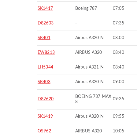
SK1417
Boeing 787
07:05
D82603
-
07:35
SK401
Airbus A320 N
08:00
EW8213
AIRBUS A320
08:40
LH5344
Airbus A321 N
08:40
SK403
Airbus A320 N
09:00
BOEING 737 MAX
D82620
09:35
8
SK1419
Airbus A320 N
09:55
OS962
AIRBUS A320
10:05