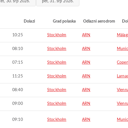
čet, 30. srp 2026.
pet, 31. srp 2026.
i
Dolazi
Grad polaska
Odlazni aerodrom
Do
10:25
Stockholm
ARN
Málag
08:10
Stockholm
ARN
Muni
07:15
Stockholm
ARN
Cope
11:25
Stockholm
ARN
Larna
08:40
Stockholm
ARN
Vienn
09:00
Stockholm
ARN
Vienn
09:10
Stockholm
ARN
Muni