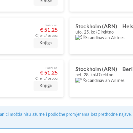
Knjiga
Počni od
Stockholm (ARN)
Hels
€ 51,25
uto, 25. kol
Direktno
Cijena/ osoba
Scandinavian Airlines
Knjiga
Počni od
Stockholm (ARN)
Berl
€ 51,25
pet, 28. kol
Direktno
Cijena/ osoba
Scandinavian Airlines
Knjiga
anici možda nisu ažurne i podložne promjenama bez prethodne najave. Na