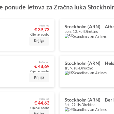
olje ponude letova za Zračna luka Stockho
Počni od
Stockholm (ARN)
Ath
€ 39,73
pon, 10. kol
Direktno
Cijena/ osoba
Scandinavian Airlines
Knjiga
Počni od
Stockholm (ARN)
Hels
€ 48,69
sri, 9. ruj
Direktno
Cijena/ osoba
Scandinavian Airlines
Knjiga
Počni od
Stockholm (ARN)
Berl
€ 44,63
čet, 29. lis
Direktno
Cijena/ osoba
Scandinavian Airlines