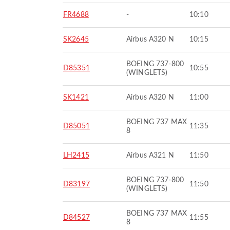
FR4688
-
10:10
SK2645
Airbus A320 N
10:15
BOEING 737-800
D85351
10:55
(WINGLETS)
SK1421
Airbus A320 N
11:00
BOEING 737 MAX
D85051
11:35
8
LH2415
Airbus A321 N
11:50
BOEING 737-800
D83197
11:50
(WINGLETS)
BOEING 737 MAX
D84527
11:55
8