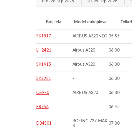
uto, 28. srp 2026.
sri, 29. srp 2026.
Broj leta.
Model zrakoplova
Odlaz
SK1817
AIRBUS A320NEO
05:55
LH2421
Airbus A320
06:00
SK1415
Airbus A320
06:00
SK2981
-
06:00
OS970
AIRBUS A320
06:30
FR756
-
06:45
BOEING 737 MAX
D84501
07:00
8