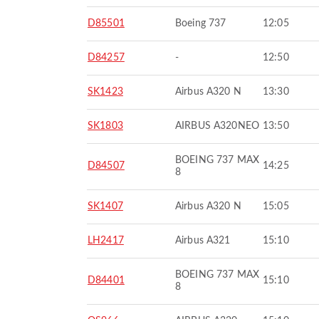
D85501
Boeing 737
12:05
D84257
-
12:50
SK1423
Airbus A320 N
13:30
SK1803
AIRBUS A320NEO
13:50
BOEING 737 MAX
D84507
14:25
8
SK1407
Airbus A320 N
15:05
LH2417
Airbus A321
15:10
BOEING 737 MAX
D84401
15:10
8