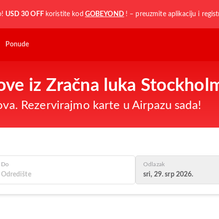
o!
USD 30 OFF
koristite kod
GOBEYOND
! – preuzmite aplikaciju i regist
Ponude
tove iz Zračna luka Stockho
nova. Rezervirajmo karte u Airpazu sada!
Do
Odlazak
sri, 29. srp 2026.