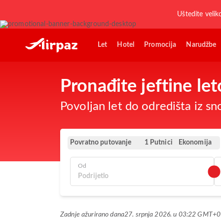
Uštedite velik
Let
Hotel
Promocija
Narudžbe
Pronađite jeftine le
Povoljan let do odredišta iz s
Povratno putovanje
Ekonomija
1 Putnici
Od
Zadnje ažurirano dana
27. srpnja 2026. u 03:22 GMT+0