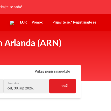
rirajte se sada!
EUR
Pomoć
Prijavite se / Registrirajte se
lm Arlanda (ARN)
Prikaz popisa narudžbi
Povratak
traži
čet, 30. srp 2026.