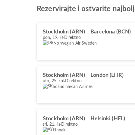
Rezervirajte i ostvarite najb
Stockholm (ARN)
Barcelona (BCN)
pon, 19. lis
Direktno
Norwegian Air Sweden
Stockholm (ARN)
London (LHR)
uto, 25. kol
Direktno
Scandinavian Airlines
Stockholm (ARN)
Helsinki (HEL)
sri, 21. lis
Direktno
Finnair