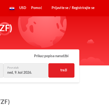
USD
Pomoć
Prijavite se / Registrirajte se
YZF)
Prikaz popisa narudžbi
Povratak
traži
ned, 9. kol 2026.
YZF)