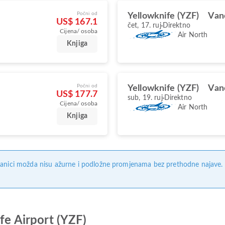
Počni od
Yellowknife (YZF)
Van
US$ 167.1
čet, 17. ruj
Direktno
Cijena/ osoba
Air North
Knjiga
Počni od
Yellowknife (YZF)
Van
US$ 177.7
sub, 19. ruj
Direktno
Cijena/ osoba
Air North
Knjiga
anici možda nisu ažurne i podložne promjenama bez prethodne najave. Na
ife Airport (YZF)