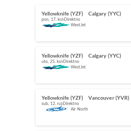
Yellowknife (YZF)
Calgary (YYC)
pon, 17. kol
Direktno
WestJet
Yellowknife (YZF)
Calgary (YYC)
uto, 25. kol
Direktno
WestJet
Yellowknife (YZF)
Vancouver (YVR)
sub, 12. ruj
Direktno
Air North