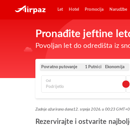
Let
Hotel
Promocija
Narudžbe
Pronađite jeftine le
Povoljan let do odredišta iz s
Povratno putovanje
Ekonomija
1 Putnici
Od
Zadnje ažurirano dana
12. srpnja 2026. u 00:23 GMT+0
Rezervirajte i ostvarite najbo