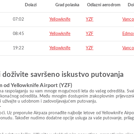
i
Dolazi
Grad polaska
Odlazni aerodrom
Do
07:02
Yellowknife
YZF
Vanco
08:45
Yellowknife
YZF
Edmo
19:22
Yellowknife
YZF
Vanco
i doživite savršeno iskustvo putovanja
 od Yellowknife Airport (YZF)
, na raspolaganju su vam mnoge mogućnosti leta do vašeg odredišta. Svaki
g konačnog odredišta. Među mnogim dostupnim zrakoplovnim prijevoznic
) i uživajte u udobnom i zadovoljavajućem putovanju.
r
 Uz preporuke Airpaza pronađite najbolje letove od Yellowknife Airport 
ju ponudu. Također nudimo dodatne opcije usluga za vaše putovanje, pril