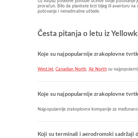
Uz Airpaz posebne ponude učinite svoje putovanje j
proračun. Bilo da planirate brzi bijeg ili avanturu na
putovanja i nenadmašne uštede.
Česta pitanja o letu iz Yellow
Koje su najpopularnije zrakoplovne tvrt
WestJet
,
Canadian North
,
Air North
su najpopularni
Koje su najpopularnije zrakoplovne tvrt
Najpopularnije zrakoplovne kompanije za međunarodn
Koji su terminali i aerodromski sadržaji