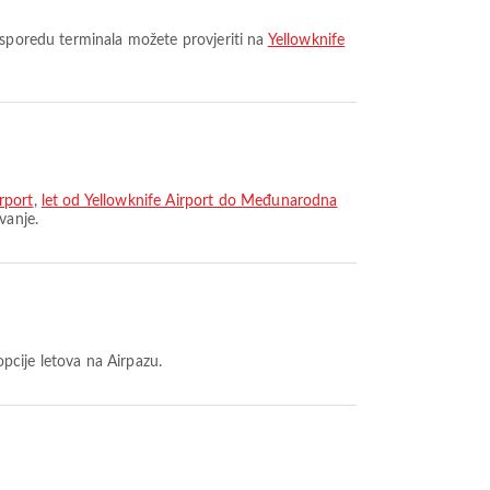
asporedu terminala možete provjeriti na
Yellowknife
rport
,
let od Yellowknife Airport do Međunarodna
vanje.
opcije letova na Airpazu.