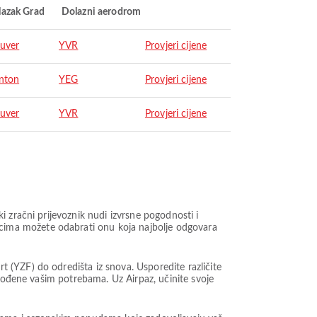
lazak Grad
Dolazni aerodrom
uver
YVR
Provjeri cijene
nton
YEG
Provjeri cijene
uver
YVR
Provjeri cijene
 zračni prijevoznik nudi izvrsne pogodnosti i
ima možete odabrati onu koja najbolje odgovara
(YZF) do odredišta iz snova. Usporedite različite
agođene vašim potrebama. Uz Airpaz, učinite svoje