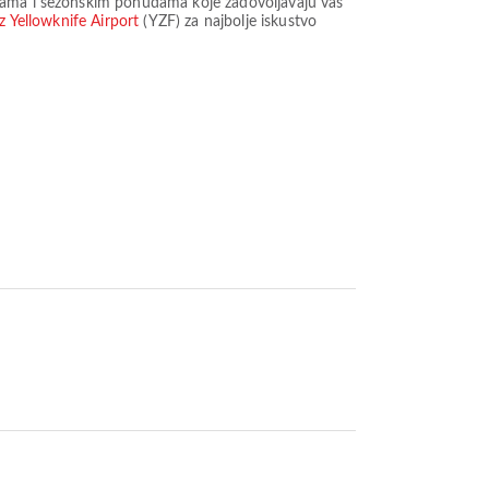
enama i sezonskim ponudama koje zadovoljavaju vaš
iz Yellowknife Airport
(YZF) za najbolje iskustvo