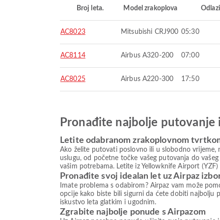
Broj leta.
Model zrakoplova
Odlaz
AC8023
Mitsubishi CRJ900
05:30
AC8114
Airbus A320-200
07:00
AC8025
Airbus A220-300
17:50
Pronađite najbolje putovanje 
Letite odabranom zrakoplovnom tvrtkom
Ako želite putovati poslovno ili u slobodno vrijeme
uslugu, od početne točke vašeg putovanja do vaše
vašim potrebama. Letite iz Yellowknife Airport (YZF
Pronađite svoj idealan let uz Airpaz izbo
Imate problema s odabirom? Airpaz vam može pomoći.
opcije kako biste bili sigurni da ćete dobiti najbol
iskustvo leta glatkim i ugodnim.
Zgrabite najbolje ponude s Airpazom