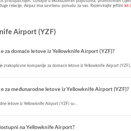
oš pristupačnijim. Uživajte u ekskluzivnim popustima, promotivnim cij
 duge relacije, Airpaz ima savršenu ponudu za vas. Rezervirajte jeftini
let 
knife Airport (YZF)
ke za domaće letove iz Yellowknife Airport (YZF)?
je zrakoplovne kompanije za domaće letove iz Yellowknife Airport (YZF).
ke za međunarodne letove iz Yellowknife Airport (YZF)?
e letove iz Yellowknife Airport (YZF) su .
 dostupni na Yellowknife Airport?