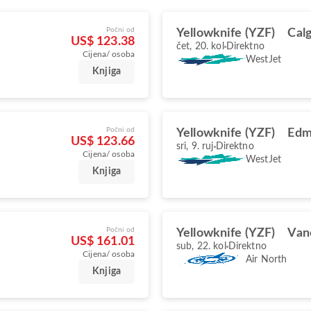
Počni od
Yellowknife (YZF)
Cal
US$ 123.38
čet, 20. kol
Direktno
Cijena/ osoba
WestJet
Knjiga
Počni od
Yellowknife (YZF)
Edm
US$ 123.66
sri, 9. ruj
Direktno
Cijena/ osoba
WestJet
Knjiga
Počni od
Yellowknife (YZF)
Van
US$ 161.01
sub, 22. kol
Direktno
Cijena/ osoba
Air North
Knjiga