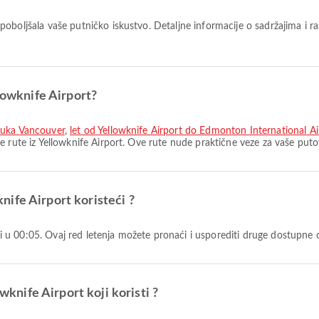
poboljšala vaše putničko iskustvo. Detaljne informacije o sadržajima i r
llowknife Airport?
luka Vancouver
,
let od Yellowknife Airport do Edmonton International Ai
e rute iz Yellowknife Airport. Ove rute nude praktične veze za vaše puto
wknife Airport koristeći ?
lazi u 00:05. Ovaj red letenja možete pronaći i usporediti druge dostupne 
owknife Airport koji koristi ?