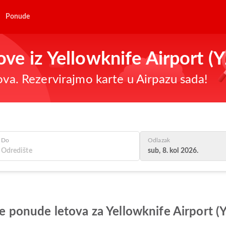
Ponude
tove iz Yellowknife Airport (
nova. Rezervirajmo karte u Airpazu sada!
Do
Odlazak
sub, 8. kol 2026.
lje ponude letova za Yellowknife Airport (