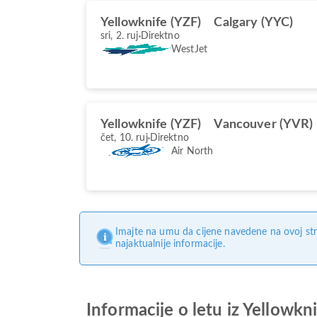
Yellowknife (YZF)
Calgary (YYC)
sri, 2. ruj
Direktno
WestJet
Yellowknife (YZF)
Vancouver (YVR)
čet, 10. ruj
Direktno
Air North
Imajte na umu da cijene navedene na ovoj str
najaktualnije informacije.
Informacije o letu iz Yellowkn