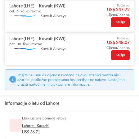
Lahore (LHE)
Kuwait (KWI)
Počni od
US$ 247.72
čet, 6. kol
Direktno
Cijena/ osoba
Kuwait Airways
Knjiga
Lahore (LHE)
Kuwait (KWI)
Počni od
US$ 248.07
pet, 30. lis
Direktno
Cijena/ osoba
Kuwait Airways
Knjiga
Imajte na umu da cijene navedene na ovoj stranici možda nisu
ažurne i podložne promjenama bez prethodne najave. Nastojimo
pružiti najtočnije i najaktualnije informacije.
Informacije o letu od Lahore
Ekskluzivne ponude letova
Lahore - Karachi
US$ 86.71