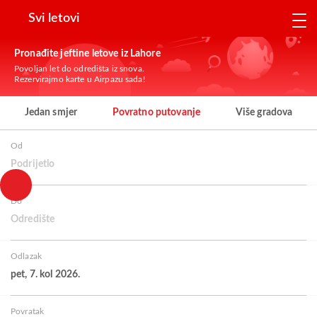
Svi letovi
Pronađite jeftine letove iz Lahore
Povoljan let do odredišta iz snova.
Rezervirajmo karte u Airpazu sada!
Jedan smjer
Povratno putovanje
Više gradova
Od
Podrijetlo
Do
Odredište
Odlazak
pet, 7. kol 2026.
Povratak