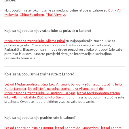
Lahore?
Najpopularnije aviokompanije za međunarodne letove iz Lahore su
Batik Air
Malaysia
,
China Southern
,
Thai Airways
.
Koje su najpopularnije zračne luke za polazak u Lahore?
Međunarodna zračna luka Allama Iqbal
su najpopularnije zračne luke za
polaske iz grada . Ove zračne luke nude Bankarska usluga/bankomat,
Parkirališta, Blagovaonica i mnoge druge pogodnosti kako bi poboljšale vaše
putničko iskustvo. Možete provjeriti detaljne informacije o sadržajima i
rasporedu terminala.
Koje su najpopularnije zračne rute iz Lahore?
let od Međunarodna zračna luka Allama Iqbal do Međunarodna zračna luka
Kuala Lumpur
,
let od Međunarodna zračna luka Allama Iqbal do
Međunarodna zračna luka Guangzhou Baiyun
,
let od Međunarodna zračna
luka Allama Iqbal do Zračna luka Suvarnabhumi
su najpopularnije zračne rute
iz Lahore. Ove rute nude praktične veze za vaše putovanje.
Koje su najpopularnije gradske rute iz Lahore?
let od Lahore do Kuala Lumpur
,
let od Lahore do Guangzhou
,
let od Lahore