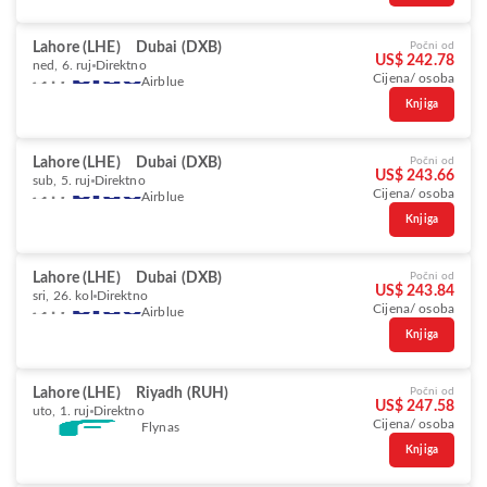
Lahore (LHE)
Dubai (DXB)
Počni od
US$ 242.78
ned, 6. ruj
Direktno
Cijena/ osoba
Airblue
Knjiga
Lahore (LHE)
Dubai (DXB)
Počni od
US$ 243.66
sub, 5. ruj
Direktno
Cijena/ osoba
Airblue
Knjiga
Lahore (LHE)
Dubai (DXB)
Počni od
US$ 243.84
sri, 26. kol
Direktno
Cijena/ osoba
Airblue
Knjiga
Lahore (LHE)
Riyadh (RUH)
Počni od
US$ 247.58
uto, 1. ruj
Direktno
Cijena/ osoba
Flynas
Knjiga