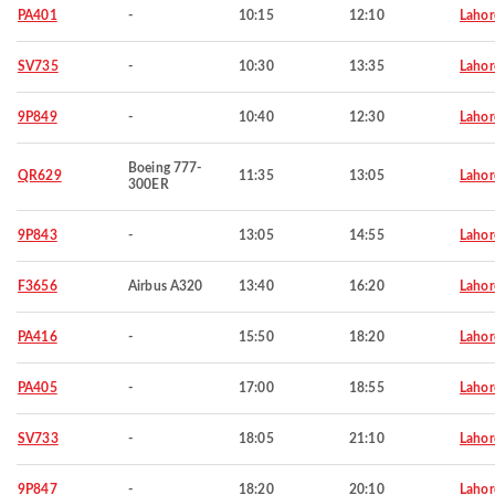
PA401
-
10:15
12:10
Lahor
SV735
-
10:30
13:35
Lahor
9P849
-
10:40
12:30
Lahor
Boeing 777-
QR629
11:35
13:05
Lahor
300ER
9P843
-
13:05
14:55
Lahor
F3656
Airbus A320
13:40
16:20
Lahor
PA416
-
15:50
18:20
Lahor
PA405
-
17:00
18:55
Lahor
SV733
-
18:05
21:10
Lahor
9P847
-
18:20
20:10
Lahor