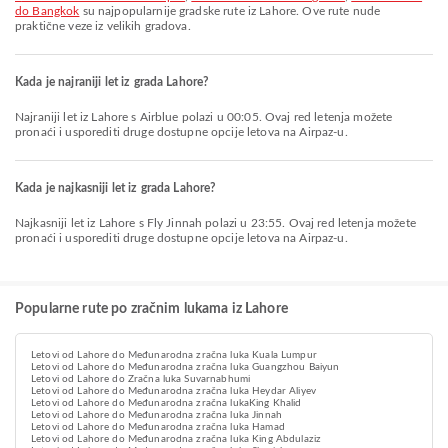
do Bangkok
su najpopularnije gradske rute iz Lahore. Ove rute nude
praktične veze iz velikih gradova.
Kada je najraniji let iz grada Lahore?
Najraniji let iz Lahore s Airblue polazi u 00:05. Ovaj red letenja možete
pronaći i usporediti druge dostupne opcije letova na Airpaz-u.
Kada je najkasniji let iz grada Lahore?
Najkasniji let iz Lahore s Fly Jinnah polazi u 23:55. Ovaj red letenja možete
pronaći i usporediti druge dostupne opcije letova na Airpaz-u.
Popularne rute po zračnim lukama iz Lahore
Letovi od Lahore do Međunarodna zračna luka Kuala Lumpur
Letovi od Lahore do Međunarodna zračna luka Guangzhou Baiyun
Letovi od Lahore do Zračna luka Suvarnabhumi
Letovi od Lahore do Međunarodna zračna luka Heydar Aliyev
Letovi od Lahore do Međunarodna zračna lukaKing Khalid
Letovi od Lahore do Međunarodna zračna luka Jinnah
Letovi od Lahore do Međunarodna zračna luka Hamad
Letovi od Lahore do Međunarodna zračna luka King Abdulaziz