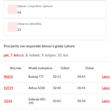
Mjesec s najnižom cijenom
ruj.
Ukupno odredišta
23
Provjerite sve rasporede letova iz grada Lahore
pet, 7. kol
sub, 8. kol
ned, 9. kol
pon, 10. kol
Broj leta.
Model zrakoplova
Odlazi
Dolazi
PA410
Boeing 777
02:15
04:45
Lahor
SV739
Airbus A330
02:40
05:45
Lahor
Embraer ERJ-
J2146
03:05
05:50
Lahor
195