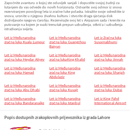
Započnite avanturu o kojoj ste oduvijek sanjali i dopustite svojoj žudnji za
lutanjem da vas odvede do novih horizonata. Ostvarite svoj odmor iz snova
rezerviranjem povoljnog leta iz zračne luke polaska. Istražite svoje odredište iz
snova, uronite u njegovu živahnu kulturu i stvorite draga sjećanja dok
doživljavate njegovu čaroliju. Rezervirajte svoj let s Airpazom sada i krenite na
putovanje na kojem je svaki trenutak prepun uzbuđenja, otkrića i uzbuđenja
istraživanja svijeta.
Let iz Međunarodna
Let iz Međunarodna
Let iz Zračna luka
zračna luka Kuala Lumpur
zračna luka Guangzhou
Suvarnabhumi
Baiyun
Let iz Međunarodna
Let iz Međunarodna
Let iz Međunarodna
zračna luka Heydar Aliyev
zračna lukaKing Khalid
zračna luka Jinnah
Let iz Međunarodna
Let iz Međunarodna
Let iz Međunarodna
zračna luka Hamad
zračna luka King
zračna luka Sharjah
Abdulaziz
Let iz Međunarodna
Let iz Međunarodna
Let iz Međunarodna
zračna luka Abu Dhabi
zračna luka Kuvajt
zračna luka Dubai
Let iz Međunarodna
Let iz Međunarodna
Let iz King Fahd
zračna luka Bandaranaike
zračna luka Istanbul
International Airport
Popis dostupnih zrakoplovnih prijevoznika iz grada Lahore