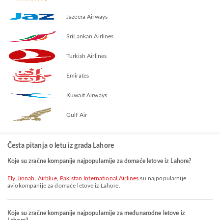
Jazeera Airways
SriLankan Airlines
Turkish Airlines
Emirates
Kuwait Airways
Gulf Air
Česta pitanja o letu iz grada Lahore
Koje su zračne kompanije najpopularnije za domaće letove iz Lahore?
Fly Jinnah
,
Airblue
,
Pakistan International Airlines
su najpopularnije
aviokompanije za domaće letove iz Lahore.
Koje su zračne kompanije najpopularnije za međunarodne letove iz