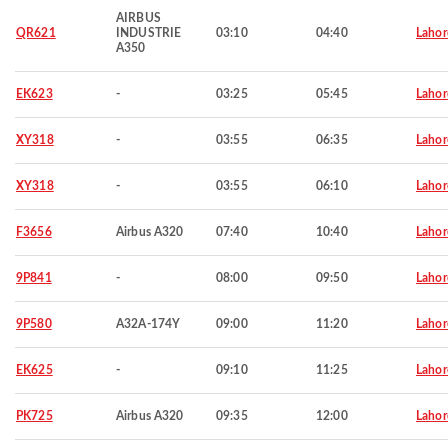
AIRBUS
QR621
INDUSTRIE
03:10
04:40
Lahor
A350
EK623
-
03:25
05:45
Lahor
XY318
-
03:55
06:35
Lahor
XY318
-
03:55
06:10
Lahor
F3656
Airbus A320
07:40
10:40
Lahor
9P841
-
08:00
09:50
Lahor
9P580
A32A-174Y
09:00
11:20
Lahor
EK625
-
09:10
11:25
Lahor
PK725
Airbus A320
09:35
12:00
Lahor