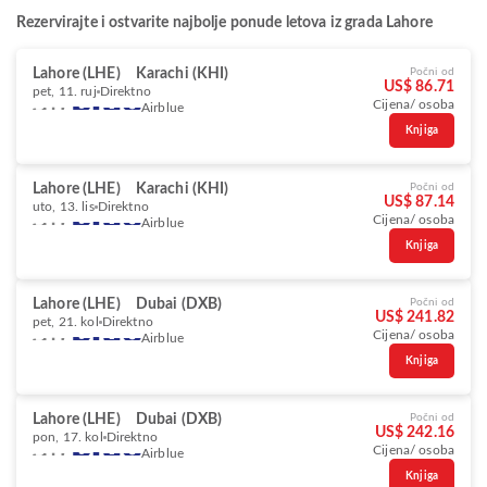
Rezervirajte i ostvarite najbolje ponude letova iz grada Lahore
Lahore (LHE)
Karachi (KHI)
Počni od
US$ 86.71
pet, 11. ruj
Direktno
Cijena/ osoba
Airblue
Knjiga
Lahore (LHE)
Karachi (KHI)
Počni od
US$ 87.14
uto, 13. lis
Direktno
Cijena/ osoba
Airblue
Knjiga
Lahore (LHE)
Dubai (DXB)
Počni od
US$ 241.82
pet, 21. kol
Direktno
Cijena/ osoba
Airblue
Knjiga
Lahore (LHE)
Dubai (DXB)
Počni od
US$ 242.16
pon, 17. kol
Direktno
Cijena/ osoba
Airblue
Knjiga