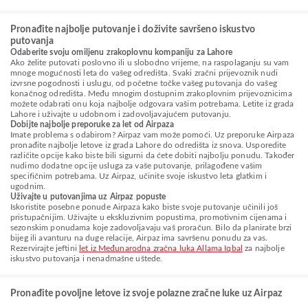
Pronađite najbolje putovanje i doživite savršeno iskustvo
putovanja
Odaberite svoju omiljenu zrakoplovnu kompaniju za Lahore
Ako želite putovati poslovno ili u slobodno vrijeme, na raspolaganju su vam
mnoge mogućnosti leta do vašeg odredišta. Svaki zračni prijevoznik nudi
izvrsne pogodnosti i uslugu, od početne točke vašeg putovanja do vašeg
konačnog odredišta. Među mnogim dostupnim zrakoplovnim prijevoznicima
možete odabrati onu koja najbolje odgovara vašim potrebama. Letite iz grada
Lahore i uživajte u udobnom i zadovoljavajućem putovanju.
Dobijte najbolje preporuke za let od Airpaza
Imate problema s odabirom? Airpaz vam može pomoći. Uz preporuke Airpaza
pronađite najbolje letove iz grada Lahore do odredišta iz snova. Usporedite
različite opcije kako biste bili sigurni da ćete dobiti najbolju ponudu. Također
nudimo dodatne opcije usluga za vaše putovanje, prilagođene vašim
specifičnim potrebama. Uz Airpaz, učinite svoje iskustvo leta glatkim i
ugodnim.
Uživajte u putovanjima uz Airpaz popuste
Iskoristite posebne ponude Airpaza kako biste svoje putovanje učinili još
pristupačnijim. Uživajte u ekskluzivnim popustima, promotivnim cijenama i
sezonskim ponudama koje zadovoljavaju vaš proračun. Bilo da planirate brzi
bijeg ili avanturu na duge relacije, Airpaz ima savršenu ponudu za vas.
Rezervirajte jeftini
let iz Međunarodna zračna luka Allama Iqbal
za najbolje
iskustvo putovanja i nenadmašne uštede.
Pronađite povoljne letove iz svoje polazne zračne luke uz Airpaz