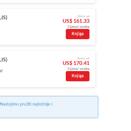
Počni od
LIS)
US$ 161.33
Cijena/ osoba
Knjiga
Počni od
LIS)
US$ 170.41
Cijena/ osoba
al
Knjiga
stojimo pružiti najtočnije i