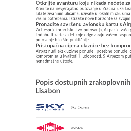
Otkrijte avanturu koju nikada nećete za
Krenite na nevjerojatno putovanje u Zračna luka Lis
lutate živahnim ulicama, uživate u lokalnim okusim
vašim potrebama. Istražite nove horizonte sa svojim
Pronađite savršenu avionsku kartu s Ai
Za besprijekorno iskustvo putovanja, Airpaz je vaša 
i odabrati karte za let koje odgovaraju vašem raspore
putovanje bilo što praktičnije.
Pristupačna cijena ulaznice bez kompro
Airpaz nudi ekskluzivne ponude i posebne ponude, o
kompromisa u kvaliteti ili udobnosti. S Airpazom puto
nenadmašne uštede.
Popis dostupnih zrakoplovnih
Lisabon
Sky Express
Volotea