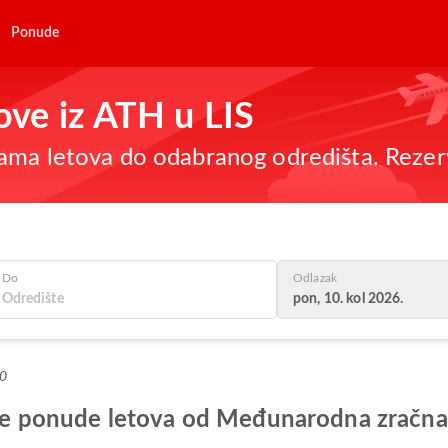
Ponude
tove iz ATH u LIS
ama letova do odabranog odredišta. Rezer
Do
Odlazak
pon, 10. kol 2026.
+0
olje ponude letova od Međunarodna zračna