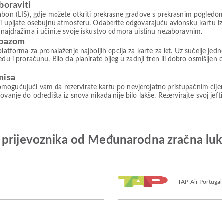
boraviti
abon (LIS), gdje možete otkriti prekrasne gradove s prekrasnim pogledom,
a i upijate osebujnu atmosferu. Odaberite odgovarajuću avionsku kartu
 najdražima i učinite svoje iskustvo odmora uistinu nezaboravnim.
rpazom
platforma za pronalaženje najboljih opcija za karte za let. Uz sučelje je
du i proračunu. Bilo da planirate bijeg u zadnji tren ili dobro osmišljen
misa
mogućujući vam da rezervirate kartu po nevjerojatno pristupačnim cije
vanje do odredišta iz snova nikada nije bilo lakše. Rezervirajte svoj jeft
 prijevoznika od Međunarodna zračna luk
TAP Air Portugal