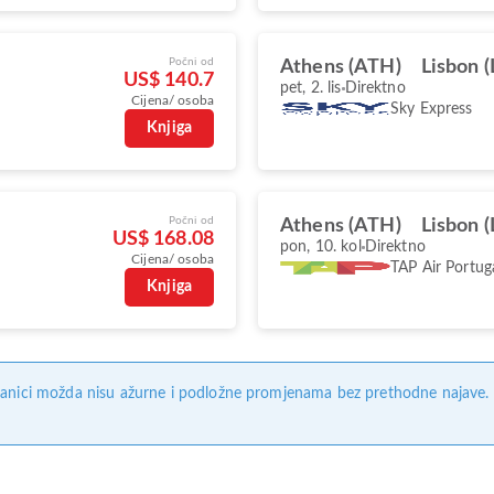
Počni od
Athens (ATH)
Lisbon (
US$ 140.7
pet, 2. lis
Direktno
Cijena/ osoba
Sky Express
Knjiga
Počni od
Athens (ATH)
Lisbon (
US$ 168.08
pon, 10. kol
Direktno
Cijena/ osoba
TAP Air Portug
Knjiga
anici možda nisu ažurne i podložne promjenama bez prethodne najave. Na