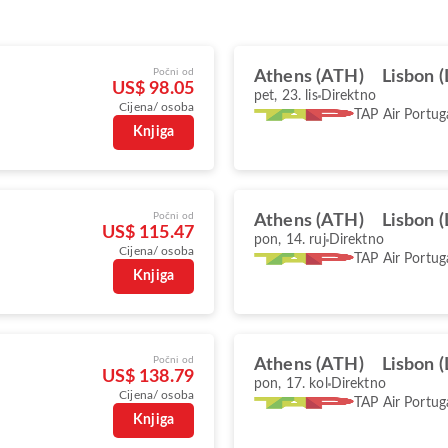
Počni od
Athens (ATH)
Lisbon (
US$ 98.05
pet, 23. lis
Direktno
Cijena/ osoba
TAP Air Portug
Knjiga
Počni od
Athens (ATH)
Lisbon (
US$ 115.47
pon, 14. ruj
Direktno
Cijena/ osoba
TAP Air Portug
Knjiga
Počni od
Athens (ATH)
Lisbon (
US$ 138.79
pon, 17. kol
Direktno
Cijena/ osoba
TAP Air Portug
Knjiga