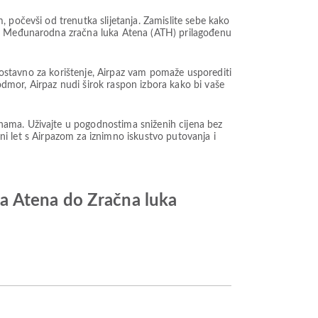
 počevši od trenutka slijetanja. Zamislite sebe kako
 iz Međunarodna zračna luka Atena (ATH) prilagođenu
dnostavno za korištenje, Airpaz vam pomaže usporediti
 odmor, Airpaz nudi širok raspon izbora kako bi vaše
nama. Uživajte u pogodnostima sniženih cijena bez
ini let s Airpazom za iznimno iskustvo putovanja i
a Atena do Zračna luka