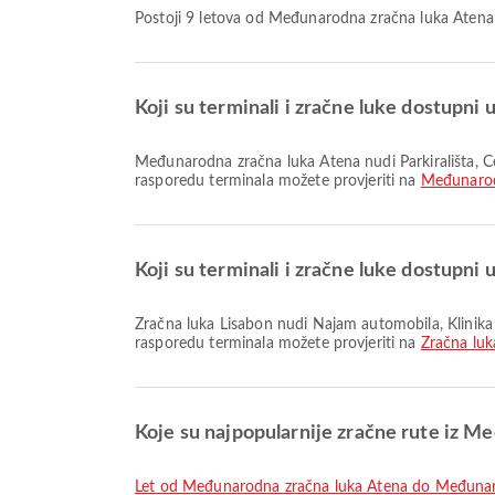
Postoji 9 letova od Međunarodna zračna luka Atena
Koji su terminali i zračne luke dostupn
Međunarodna zračna luka Atena nudi Parkirališta, Čekaonica, Lounge i mnoge druge sadržaje koji poboljšavaju vaše putničko iskustvo. Detaljne informacije o sadržajima i
rasporedu terminala možete provjeriti na
Međunarod
Koji su terminali i zračne luke dostupni 
Zračna luka Lisabon nudi Najam automobila, Klinika i ljekarne, Dječja soba i mnoge druge pogodnosti kako bi poboljšao vaše putovanje. Detaljne informacije o sadržajima i
rasporedu terminala možete provjeriti na
Zračna luk
Koje su najpopularnije zračne rute iz M
let od Međunarodna zračna luka Atena do Međuna