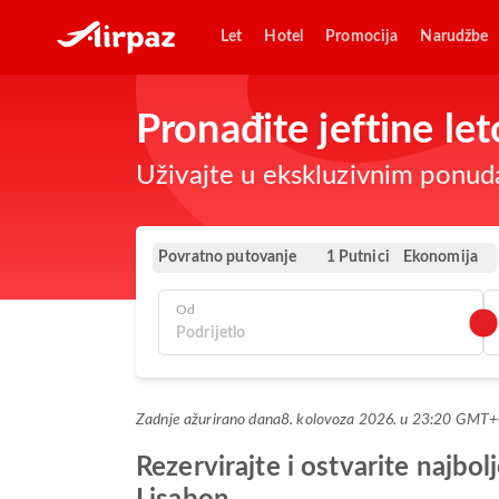
Let
Hotel
Promocija
Narudžbe
Pronađite jeftine le
Uživajte u ekskluzivnim ponud
Povratno putovanje
Ekonomija
1 Putnici
Od
Zadnje ažurirano dana
8. kolovoza 2026. u 23:20 GMT
Rezervirajte i ostvarite najb