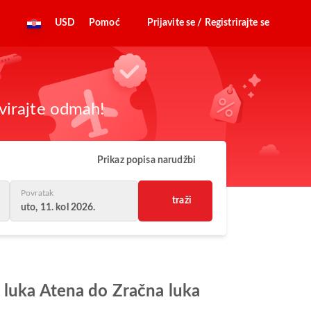
USD
Pomoć
Prijavite se / Registrirajte se
virajte odmah!
Prikaz popisa narudžbi
Povratak
traži
uto, 11. kol 2026.
 luka Atena do Zračna luka