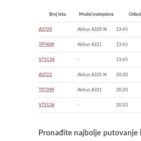
Broj leta.
Model zrakoplova
Odlaz
A3720
Airbus A320 N
13:45
TP7409
Airbus A321
13:45
V75134
-
13:45
A3722
Airbus A320 N
20:20
TP7399
Airbus A321
20:20
V75136
-
20:20
Pronađite najbolje putovanje 