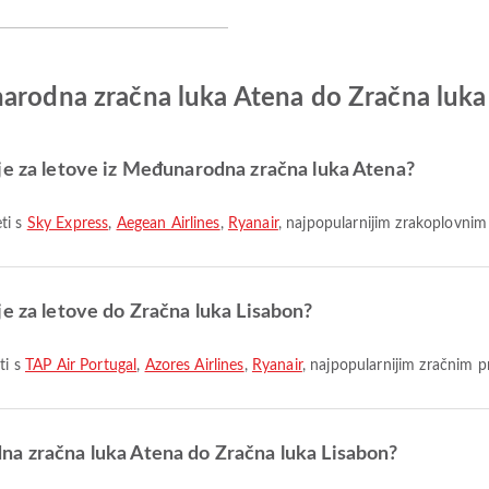
narodna zračna luka Atena do Zračna luka
je za letove iz Međunarodna zračna luka Atena?
ti s
Sky Express
,
Aegean Airlines
,
Ryanair
, najpopularnijim zrakoplovnim
je za letove do Zračna luka Lisabon?
ti s
TAP Air Portugal
,
Azores Airlines
,
Ryanair
, najpopularnijim zračnim 
na zračna luka Atena do Zračna luka Lisabon?