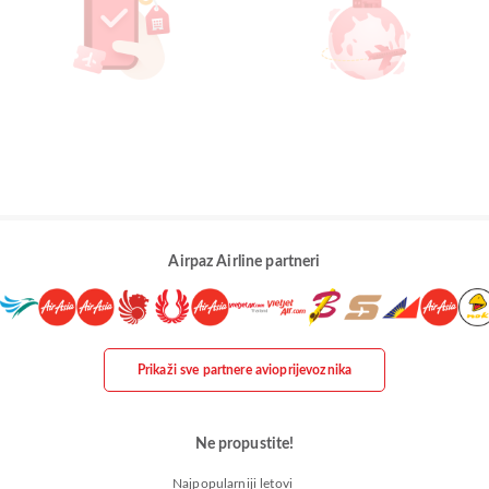
Airpaz Airline partneri
Prikaži sve partnere avioprijevoznika
Ne propustite!
Najpopularniji letovi