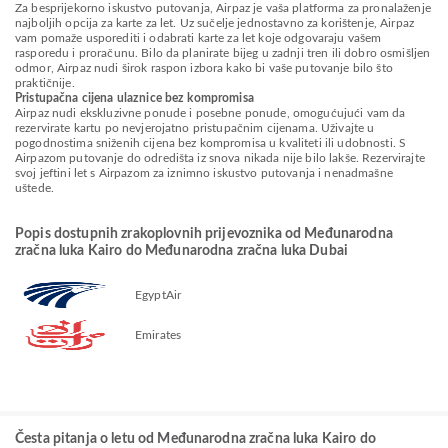
Za besprijekorno iskustvo putovanja, Airpaz je vaša platforma za pronalaženje
najboljih opcija za karte za let. Uz sučelje jednostavno za korištenje, Airpaz
vam pomaže usporediti i odabrati karte za let koje odgovaraju vašem
rasporedu i proračunu. Bilo da planirate bijeg u zadnji tren ili dobro osmišljen
odmor, Airpaz nudi širok raspon izbora kako bi vaše putovanje bilo što
praktičnije.
Pristupačna cijena ulaznice bez kompromisa
Airpaz nudi ekskluzivne ponude i posebne ponude, omogućujući vam da
rezervirate kartu po nevjerojatno pristupačnim cijenama. Uživajte u
pogodnostima sniženih cijena bez kompromisa u kvaliteti ili udobnosti. S
Airpazom putovanje do odredišta iz snova nikada nije bilo lakše. Rezervirajte
svoj jeftini let s Airpazom za iznimno iskustvo putovanja i nenadmašne
uštede.
Popis dostupnih zrakoplovnih prijevoznika od Međunarodna
zračna luka Kairo do Međunarodna zračna luka Dubai
EgyptAir
Emirates
Česta pitanja o letu od Međunarodna zračna luka Kairo do