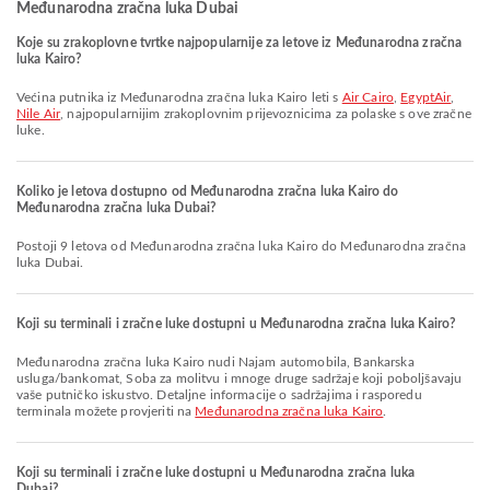
Međunarodna zračna luka Dubai
Koje su zrakoplovne tvrtke najpopularnije za letove iz Međunarodna zračna
luka Kairo?
Većina putnika iz Međunarodna zračna luka Kairo leti s
Air Cairo
,
EgyptAir
,
Nile Air
, najpopularnijim zrakoplovnim prijevoznicima za polaske s ove zračne
luke.
Koliko je letova dostupno od Međunarodna zračna luka Kairo do
Međunarodna zračna luka Dubai?
Postoji 9 letova od Međunarodna zračna luka Kairo do Međunarodna zračna
luka Dubai.
Koji su terminali i zračne luke dostupni u Međunarodna zračna luka Kairo?
Međunarodna zračna luka Kairo nudi Najam automobila, Bankarska
usluga/bankomat, Soba za molitvu i mnoge druge sadržaje koji poboljšavaju
vaše putničko iskustvo. Detaljne informacije o sadržajima i rasporedu
terminala možete provjeriti na
Međunarodna zračna luka Kairo
.
Koji su terminali i zračne luke dostupni u Međunarodna zračna luka
Dubai?