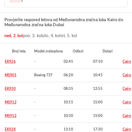
1
Provjerite raspored letova od Međunarodna zračna luka Kairo do
Međunarodna zračna luka Dubai
ned, 2. kol
pon, 3. kol
uto, 4. kol
sri, 5. kol
Broj leta.
Model zrakoplova
Odlazi
Dolazi
EK926
-
02:45
07:10
Cairo
MS901
Boeing 737
06:20
10:45
Cairo
EK930
-
08:35
12:55
Cairo
MS912
-
10:15
15:00
Cairo
MS912
-
10:30
15:00
Cairo
EK928
-
13:10
17:30
Cairo