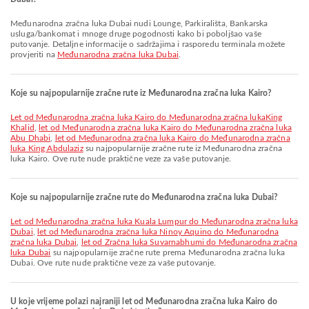
Međunarodna zračna luka Dubai nudi Lounge, Parkirališta, Bankarska
usluga/bankomat i mnoge druge pogodnosti kako bi poboljšao vaše
putovanje. Detaljne informacije o sadržajima i rasporedu terminala možete
provjeriti na
Međunarodna zračna luka Dubai
.
Koje su najpopularnije zračne rute iz Međunarodna zračna luka Kairo?
let od Međunarodna zračna luka Kairo do Međunarodna zračna lukaKing
Khalid
,
let od Međunarodna zračna luka Kairo do Međunarodna zračna luka
Abu Dhabi
,
let od Međunarodna zračna luka Kairo do Međunarodna zračna
luka King Abdulaziz
su najpopularnije zračne rute iz Međunarodna zračna
luka Kairo. Ove rute nude praktične veze za vaše putovanje.
Koje su najpopularnije zračne rute do Međunarodna zračna luka Dubai?
let od Međunarodna zračna luka Kuala Lumpur do Međunarodna zračna luka
Dubai
,
let od Međunarodna zračna luka Ninoy Aquino do Međunarodna
zračna luka Dubai
,
let od Zračna luka Suvarnabhumi do Međunarodna zračna
luka Dubai
su najpopularnije zračne rute prema Međunarodna zračna luka
Dubai. Ove rute nude praktične veze za vaše putovanje.
U koje vrijeme polazi najraniji let od Međunarodna zračna luka Kairo do