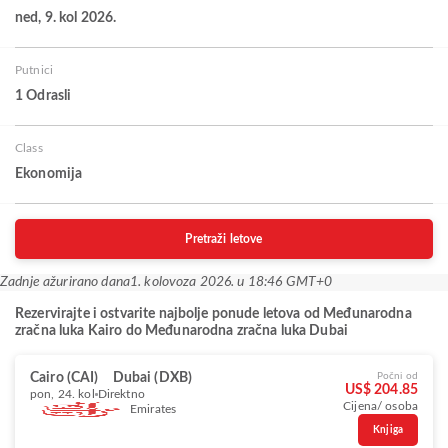
ned, 9. kol 2026.
Putnici
1 Odrasli
Class
Ekonomija
Pretraži letove
Zadnje ažurirano dana
1. kolovoza 2026. u 18:46 GMT+0
Rezervirajte i ostvarite najbolje ponude letova od Međunarodna
zračna luka Kairo do Međunarodna zračna luka Dubai
Cairo (CAI)
Dubai (DXB)
Počni od
US$ 204.85
pon, 24. kol
Direktno
Cijena/ osoba
Emirates
Knjiga