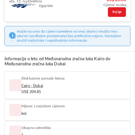
US$ 233.6
uto, 15. ruj
Direktno
Cijena/ osoba
EgyptAir
Knjiga
Imajte na umu da cijene navedene na ovoj stranici možda nisu
ažurne i podložne promjenama bez prethodne najave. Nastojimo
pružiti najtočnije i najaktualnije informacije.
Informacije o letu od Međunarodna zračna luka Kairo do
Međunarodna zračna luka Dubai
Ekskluzivne ponude letova
Cairo - Dubai
US$ 204.85
Mjesec s najnižom cijenom
kol.
Ukupno odredišta