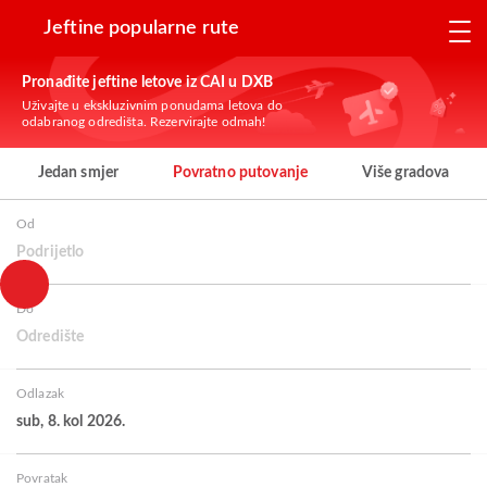
Jeftine popularne rute
Pronađite jeftine letove iz CAI u DXB
Uživajte u ekskluzivnim ponudama letova do
odabranog odredišta. Rezervirajte odmah!
Jedan smjer
Povratno putovanje
Više gradova
Od
Podrijetlo
Do
Odredište
Odlazak
sub, 8. kol 2026.
Povratak