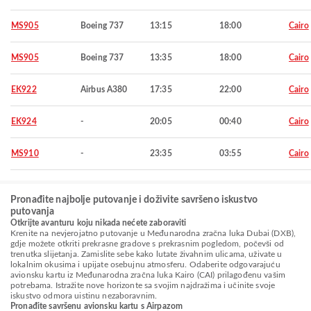
MS905
Boeing 737
13:15
18:00
Cairo
MS905
Boeing 737
13:35
18:00
Cairo
EK922
Airbus A380
17:35
22:00
Cairo
EK924
-
20:05
00:40
Cairo
MS910
-
23:35
03:55
Cairo
Pronađite najbolje putovanje i doživite savršeno iskustvo
putovanja
Otkrijte avanturu koju nikada nećete zaboraviti
Krenite na nevjerojatno putovanje u Međunarodna zračna luka Dubai (DXB),
gdje možete otkriti prekrasne gradove s prekrasnim pogledom, počevši od
trenutka slijetanja. Zamislite sebe kako lutate živahnim ulicama, uživate u
lokalnim okusima i upijate osebujnu atmosferu. Odaberite odgovarajuću
avionsku kartu iz Međunarodna zračna luka Kairo (CAI) prilagođenu vašim
potrebama. Istražite nove horizonte sa svojim najdražima i učinite svoje
iskustvo odmora uistinu nezaboravnim.
Pronađite savršenu avionsku kartu s Airpazom