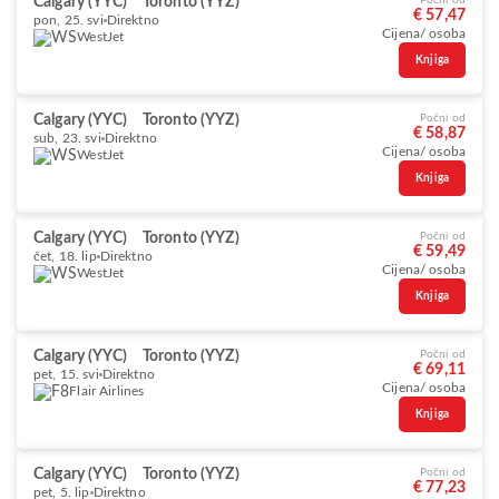
Calgary (YYC)
Toronto (YYZ)
Počni od
€ 57,47
pon, 25. svi
Direktno
Cijena/ osoba
WestJet
Knjiga
Calgary (YYC)
Toronto (YYZ)
Počni od
€ 58,87
sub, 23. svi
Direktno
Cijena/ osoba
WestJet
Knjiga
Calgary (YYC)
Toronto (YYZ)
Počni od
€ 59,49
čet, 18. lip
Direktno
Cijena/ osoba
WestJet
Knjiga
Calgary (YYC)
Toronto (YYZ)
Počni od
€ 69,11
pet, 15. svi
Direktno
Cijena/ osoba
Flair Airlines
Knjiga
Calgary (YYC)
Toronto (YYZ)
Počni od
€ 77,23
pet, 5. lip
Direktno