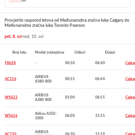
svi.
Provjerite raspored letova od Međunarodna zračna luka Calgary do
Međunarodna zračna luka Toronto Pearson
pet, 8. svi
ned, 10. svi
Broj leta.
Model zrakoplova
Odlazi
Dolazi
F8628
-
00:50
06:40
Calga
AIRBUS
AC156
00:55
06:44
Calga
A380-800
AIRBUS
WS622
01:00
06:55
Calga
A380-800
Airbus A350-
WS626
06:00
11:55
Calga
1000
AIRBUS
AC130
06:30
12:19
Calga