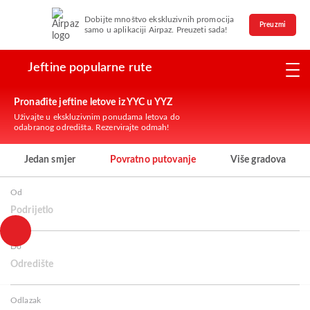
Dobijte mnoštvo ekskluzivnih promocija
Preuzmi
samo u aplikaciji Airpaz. Preuzeti sada!
Jeftine popularne rute
Pronađite jeftine letove iz YYC u YYZ
Uživajte u ekskluzivnim ponudama letova do
odabranog odredišta. Rezervirajte odmah!
Jedan smjer
Povratno putovanje
Više gradova
Od
Podrijetlo
Do
Odredište
Odlazak