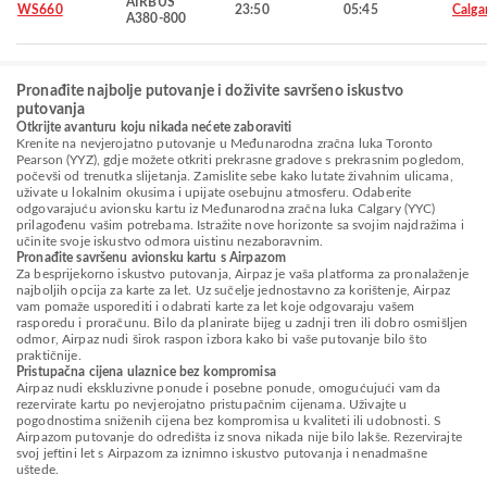
AIRBUS
WS660
23:50
05:45
Calga
A380-800
Pronađite najbolje putovanje i doživite savršeno iskustvo
putovanja
Otkrijte avanturu koju nikada nećete zaboraviti
Krenite na nevjerojatno putovanje u Međunarodna zračna luka Toronto
Pearson (YYZ), gdje možete otkriti prekrasne gradove s prekrasnim pogledom,
počevši od trenutka slijetanja. Zamislite sebe kako lutate živahnim ulicama,
uživate u lokalnim okusima i upijate osebujnu atmosferu. Odaberite
odgovarajuću avionsku kartu iz Međunarodna zračna luka Calgary (YYC)
prilagođenu vašim potrebama. Istražite nove horizonte sa svojim najdražima i
učinite svoje iskustvo odmora uistinu nezaboravnim.
Pronađite savršenu avionsku kartu s Airpazom
Za besprijekorno iskustvo putovanja, Airpaz je vaša platforma za pronalaženje
najboljih opcija za karte za let. Uz sučelje jednostavno za korištenje, Airpaz
vam pomaže usporediti i odabrati karte za let koje odgovaraju vašem
rasporedu i proračunu. Bilo da planirate bijeg u zadnji tren ili dobro osmišljen
odmor, Airpaz nudi širok raspon izbora kako bi vaše putovanje bilo što
praktičnije.
Pristupačna cijena ulaznice bez kompromisa
Airpaz nudi ekskluzivne ponude i posebne ponude, omogućujući vam da
rezervirate kartu po nevjerojatno pristupačnim cijenama. Uživajte u
pogodnostima sniženih cijena bez kompromisa u kvaliteti ili udobnosti. S
Airpazom putovanje do odredišta iz snova nikada nije bilo lakše. Rezervirajte
svoj jeftini let s Airpazom za iznimno iskustvo putovanja i nenadmašne
uštede.