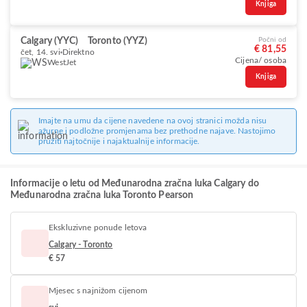
Knjiga
Calgary (YYC)
Toronto (YYZ)
Počni od
€ 81,55
čet, 14. svi
Direktno
Cijena/ osoba
WestJet
Knjiga
Imajte na umu da cijene navedene na ovoj stranici možda nisu
ažurne i podložne promjenama bez prethodne najave. Nastojimo
pružiti najtočnije i najaktualnije informacije.
Informacije o letu od Međunarodna zračna luka Calgary do
Međunarodna zračna luka Toronto Pearson
Ekskluzivne ponude letova
Calgary - Toronto
€ 57
Mjesec s najnižom cijenom