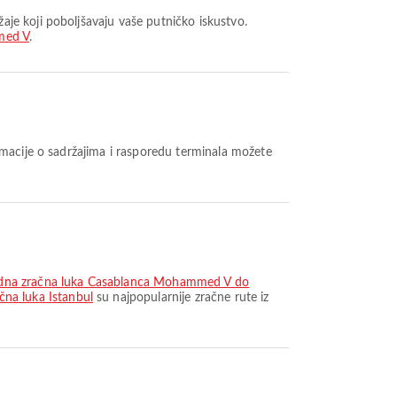
med V
.
dna zračna luka Casablanca Mohammed V do
na luka Istanbul
su najpopularnije zračne rute iz