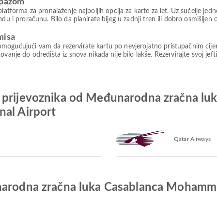
rpazom
platforma za pronalaženje najboljih opcija za karte za let. Uz sučelje je
du i proračunu. Bilo da planirate bijeg u zadnji tren ili dobro osmišljen
misa
mogućujući vam da rezervirate kartu po nevjerojatno pristupačnim cije
vanje do odredišta iz snova nikada nije bilo lakše. Rezervirajte svoj jeft
h prijevoznika od Međunarodna zračna 
nal Airport
Qatar Airways
unarodna zračna luka Casablanca Moham