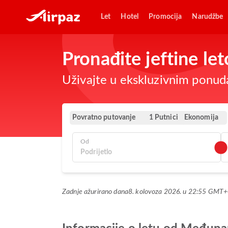
Let
Hotel
Promocija
Narudžbe
Pronađite jeftine l
Uživajte u ekskluzivnim ponud
Povratno putovanje
Ekonomija
1 Putnici
Od
Zadnje ažurirano dana
8. kolovoza 2026. u 22:55 GMT