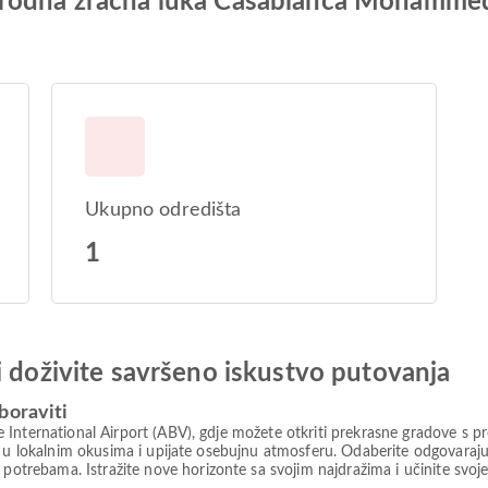
arodna zračna luka Casablanca Mohamme
Ukupno odredišta
1
i doživite savršeno iskustvo putovanja
boraviti
International Airport (ABV), gdje možete otkriti prekrasne gradove s pr
te u lokalnim okusima i upijate osebujnu atmosferu. Odaberite odgovara
rebama. Istražite nove horizonte sa svojim najdražima i učinite svoj