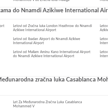
Mohammed V do Zračna luka Malaga
Moha
kama do Nnamdi Azikiwe International Ai
ort
Letovi od Zračna luka London Heathrow do Nnamdi
Leto
Azikiwe International Airport
Aziki
Letovi od Ibadan Airport do Nnamdi Azikiwe
Letov
International Airport
Inter
i
Letovi od Mallam Aminu Kano International Airport
Letov
do Nnamdi Azikiwe International Airport
Inter
 Međunarodna zračna luka Casablanca M
Let Za Međunarodna Zračna Luka Casablanca
Mohammed V