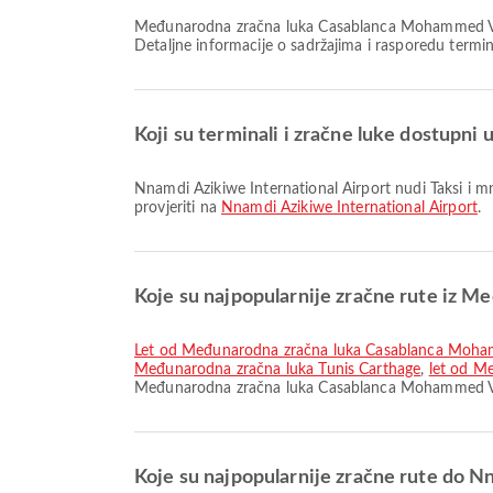
Međunarodna zračna luka Casablanca Mohammed V nudi Duty Free Shop, Parkirališta, Invalidska kolica i mnoge druge sadržaje koji poboljšavaju vaše putničko iskustvo.
Detaljne informacije o sadržajima i rasporedu termi
Koji su terminali i zračne luke dostupni
Nnamdi Azikiwe International Airport nudi Taksi i mnoge druge pogodnosti kako bi poboljšao vaše putovanje. Detaljne informacije o sadržajima i rasporedu terminala možete
provjeriti na
Nnamdi Azikiwe International Airport
.
Koje su najpopularnije zračne rute iz
let od Međunarodna zračna luka Casablanca Moh
Međunarodna zračna luka Tunis Carthage
,
let od M
Međunarodna zračna luka Casablanca Mohammed V. 
Koje su najpopularnije zračne rute do N