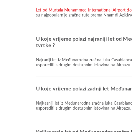
let od Murtala Muhammed International Airport do
su najpopularnije zračne rute prema Nnamdi Azikiwe 
U koje vrijeme polazi najraniji let od
tvrtke ?
Najraniji let iz Međunarodna zračna luka Casablanca Mohammed V za Nnamdi Azikiwe International Airport s Royal Air Maroc polazi u 00:01. Ovaj red letenja možete pronaći i
usporediti s drugim dostupnim letovima na Airpazu.
U koje vrijeme polazi zadnji let Međun
Najkasniji let iz Međunarodna zračna luka Casablanca Mohammed V za Nnamdi Azikiwe International Airport s Qatar Airways polazi u 01:01. Ovaj red letenja možete pronaći i
usporediti s drugim dostupnim letovima na Airpazu.