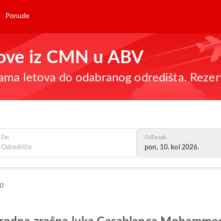
Ponude
etove iz CMN u ABV
ama letova do odabranog odredišta. Rezer
Do
Odlazak
pon, 10. kol 2026.
+0