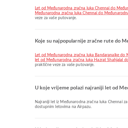
let od Međunarodna zračna luka Chennai do Među
Međunarodna zračna luka Chennai do Međunarodn
veze za vaše putovanje.
Koje su najpopularnije zračne rute do 
let od Međunarodna zračna luka Bandaranaike do 
let od Međunarodna zračna luka Hazrat Shahjalal 
praktične veze za vaše putovanje.
U koje vrijeme polazi najraniji let od 
Najraniji let iz Međunarodna zračna luka Chennai za Međunarodna zračna luka Sharjah s Air Arabia polazi u 04:05. Ovaj red letenja možete pronaći i usporediti s drugim
dostupnim letovima na Airpazu.