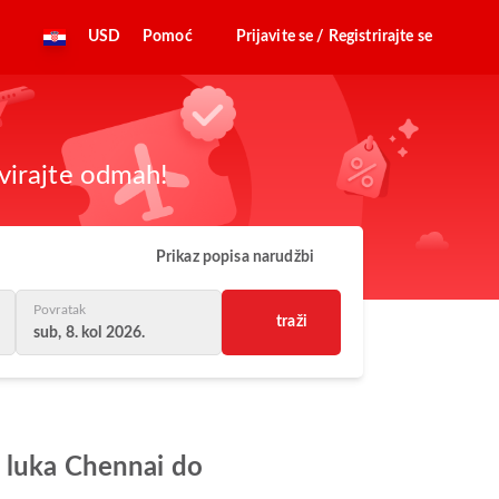
USD
Pomoć
Prijavite se / Registrirajte se
virajte odmah!
Prikaz popisa narudžbi
Povratak
traži
sub, 8. kol 2026.
a luka Chennai do