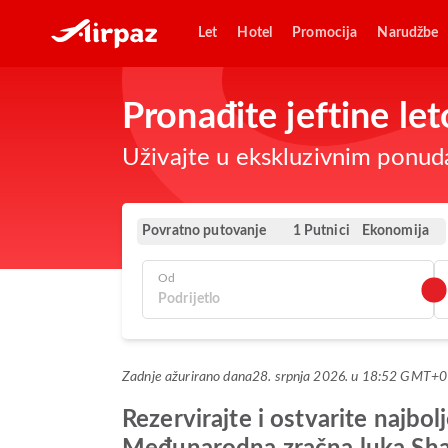
Let
Hotel
Promocija
Narudžbe
Pronađite jeftine l
Uživajte u ekskluzivnim ponud
Povratno putovanje
Ekonomija
1 Putnici
Od
Zadnje ažurirano dana
28. srpnja 2026. u 18:52 GMT+0
Rezervirajte i ostvarite naj