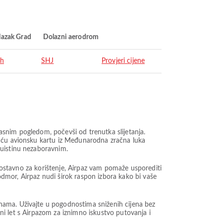
lazak Grad
Dolazni aerodrom
ah
SHJ
Provjeri cijene
snim pogledom, počevši od trenutka slijetanja.
juću avionsku kartu iz Međunarodna zračna luka
 uistinu nezaboravnim.
dnostavno za korištenje, Airpaz vam pomaže usporediti
 odmor, Airpaz nudi širok raspon izbora kako bi vaše
nama. Uživajte u pogodnostima sniženih cijena bez
ini let s Airpazom za iznimno iskustvo putovanja i