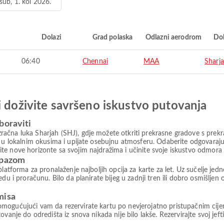
sub, 1. kol 2026.
i
Dolazi
Grad polaska
Odlazni aerodrom
Do
06:40
Chennai
MAA
Sharj
i doživite savršeno iskustvo putovanja
boraviti
čna luka Sharjah (SHJ), gdje možete otkriti prekrasne gradove s prekra
te u lokalnim okusima i upijate osebujnu atmosferu. Odaberite odgovara
te nove horizonte sa svojim najdražima i učinite svoje iskustvo odmora
rpazom
platforma za pronalaženje najboljih opcija za karte za let. Uz sučelje je
du i proračunu. Bilo da planirate bijeg u zadnji tren ili dobro osmišljen
misa
mogućujući vam da rezervirate kartu po nevjerojatno pristupačnim cije
vanje do odredišta iz snova nikada nije bilo lakše. Rezervirajte svoj jeft