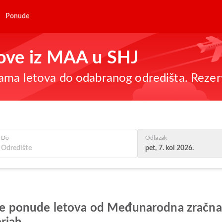
Ponude
etove iz MAA u SHJ
ama letova do odabranog odredišta. Rezer
Do
Odlazak
pet, 7. kol 2026.
bolje ponude letova od Međunarodna zračn