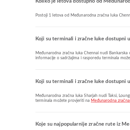
Koliko je letova dostupno od Međunarod
Postoji 1 letova od Međunarodna zračna luka Chen
Koji su terminali i zračne luke dostupn
Međunarodna zračna luka Chennai nudi Bankarska usluga/bankomat, Prostor za pušače, Taksi i mnoge druge sadržaje koji poboljšavaju vaše putničko iskustvo. Detaljne
informacije o sadržajima i rasporedu terminala može
Koji su terminali i zračne luke dostupn
Međunarodna zračna luka Sharjah nudi Taksi, Lounge, Dječja soba i mnoge druge pogodnosti kako bi poboljšao vaše putovanje. Detaljne informacije o sadržajima i rasporedu
terminala možete provjeriti na
Međunarodna zračna 
Koje su najpopularnije zračne rute iz M