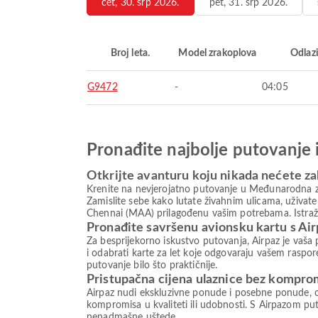
čet, 30. srp 2026.
pet, 31. srp 2026.
Broj leta.
Model zrakoplova
Odlaz
G9472
-
04:05
Pronađite najbolje putovanje 
Otkrijte avanturu koju nikada nećete za
Krenite na nevjerojatno putovanje u Međunarodna zra
Zamislite sebe kako lutate živahnim ulicama, uživa
Chennai (MAA) prilagođenu vašim potrebama. Istraži
Pronađite savršenu avionsku kartu s Ai
Za besprijekorno iskustvo putovanja, Airpaz je vaša 
i odabrati karte za let koje odgovaraju vašem raspore
putovanje bilo što praktičnije.
Pristupačna cijena ulaznice bez kompro
Airpaz nudi ekskluzivne ponude i posebne ponude, o
kompromisa u kvaliteti ili udobnosti. S Airpazom puto
nenadmašne uštede.