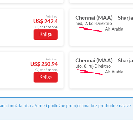
Počni od
Chennai (MAA)
Sharja
US$ 242.4
ned, 2. kol
Direktno
Cijena/ osoba
Air Arabia
Knjiga
Počni od
Chennai (MAA)
Sharja
US$ 250.94
uto, 8. ruj
Direktno
Cijena/ osoba
Air Arabia
Knjiga
anici možda nisu ažurne i podložne promjenama bez prethodne najave. Na