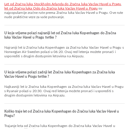
let od Zračna luka Stockholm Arlanda do Zračna luka Vaclav Havel u Pragu
,
let od Zračna luka Oslo do Zračna luka Vaclav Havel u Pragu
su
najpopularnije zračne rute prema Zračna luka Vaclav Havel u Pragu. Ove rute
nude praktične veze za vaše putovanje.
U koje vrijeme polazi najraniji let od Zračna luka Kopenhagen do Zračna
luka Vaclav Havel u Pragu tvrtke ?
Najraniji let iz Zračna luka Kopenhagen za Zračna luka Vaclav Havel u Pragu s
Norwegian Air Sweden polazi u 06:20. Ovaj red letenja možete pronaći i
usporediti s drugim dostupnim letovima na Airpazu.
U koje vrijeme polazi zadnji let Zračna luka Kopenhagen za Zračna luka
Vaclav Havel u Pragu tvrtke ?
Najkasniji let iz Zračna luka Kopenhagen za Zračna luka Vaclav Havel u Pragu
s Ryanair polazi u 20:30. Ovaj red letenja možete pronaći i usporediti s
drugim dostupnim letovima na Airpazu.
Koliko traje let od Zračna luka Kopenhagen do Zračna luka Vaclav Havel u
Pragu?
Trajanje leta od Zračna luka Kopenhagen do Zračna luka Vaclav Havel u