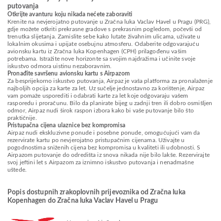
putovanja
Otkrijte avanturu koju nikada nećete zaboraviti
Krenite na nevjerojatno putovanje u Zračna luka Vaclav Havel u Pragu (PRG),
gdje možete otkriti prekrasne gradove s prekrasnim pogledom, počevši od
trenutka slijetanja. Zamislite sebe kako lutate živahnim ulicama, uživate u
lokalnim okusima i upijate osebujnu atmosferu. Odaberite odgovarajuću
avionsku kartu iz Zračna luka Kopenhagen (CPH) prilagođenu vašim
potrebama. Istražite nove horizonte sa svojim najdražima i učinite svoje
iskustvo odmora uistinu nezaboravnim.
Pronađite savršenu avionsku kartu s Airpazom
Za besprijekorno iskustvo putovanja, Airpaz je vaša platforma za pronalaženje
najboljih opcija za karte za let. Uz sučelje jednostavno za korištenje, Airpaz
vam pomaže usporediti i odabrati karte za let koje odgovaraju vašem
rasporedu i proračunu. Bilo da planirate bijeg u zadnji tren ili dobro osmišljen
odmor, Airpaz nudi širok raspon izbora kako bi vaše putovanje bilo što
praktičnije.
Pristupačna cijena ulaznice bez kompromisa
Airpaz nudi ekskluzivne ponude i posebne ponude, omogućujući vam da
rezervirate kartu po nevjerojatno pristupačnim cijenama. Uživajte u
pogodnostima sniženih cijena bez kompromisa u kvaliteti ili udobnosti. S
Airpazom putovanje do odredišta iz snova nikada nije bilo lakše. Rezervirajte
svoj jeftini let s Airpazom za iznimno iskustvo putovanja i nenadmašne
uštede.
Popis dostupnih zrakoplovnih prijevoznika od Zračna luka
Kopenhagen do Zračna luka Vaclav Havel u Pragu