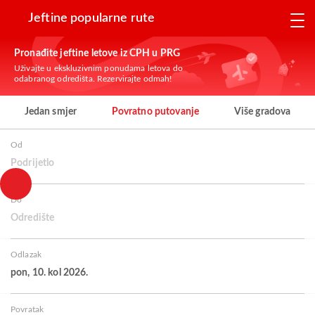
Jeftine popularne rute
Pronađite jeftine letove iz CPH u PRG
Uživajte u ekskluzivnim ponudama letova do
odabranog odredišta. Rezervirajte odmah!
Jedan smjer
Povratno putovanje
Više gradova
Od
Podrijetlo
Do
Odredište
Odlazak
pon, 10. kol 2026.
Povratak