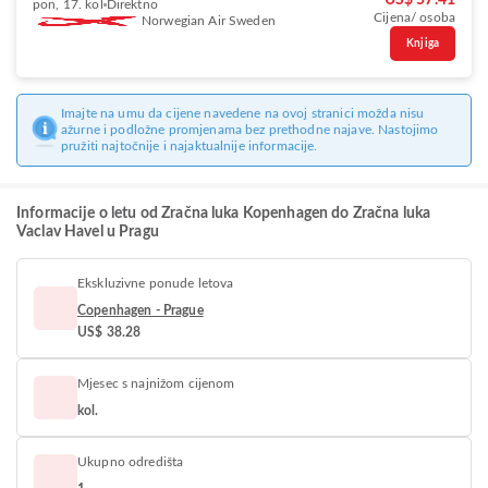
US$ 57.41
pon, 17. kol
Direktno
Cijena/ osoba
Norwegian Air Sweden
Knjiga
Imajte na umu da cijene navedene na ovoj stranici možda nisu
ažurne i podložne promjenama bez prethodne najave. Nastojimo
pružiti najtočnije i najaktualnije informacije.
Informacije o letu od Zračna luka Kopenhagen do Zračna luka
Vaclav Havel u Pragu
Ekskluzivne ponude letova
Copenhagen - Prague
US$ 38.28
Mjesec s najnižom cijenom
kol.
Ukupno odredišta