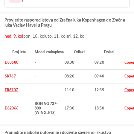
1
Provjerite raspored letova od Zračna luka Kopenhagen do Zračna
luka Vaclav Havel u Pragu
ned, 9. kol
pon, 10. kol
uto, 11. kol
sri, 12. kol
Broj leta.
Model zrakoplova
Odlazi
Dolazi
D83580
-
08:00
09:20
Cope
SK767
-
08:20
09:40
Cope
FR6707
-
11:10
12:35
Cope
BOEING 737-
D82066
800
17:30
18:50
Cope
(WINGLETS)
Pronađite najbolje putovanje i doživite savršeno iskustvo