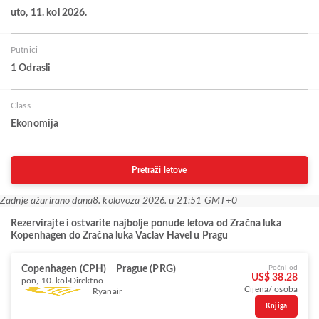
uto, 11. kol 2026.
Putnici
1 Odrasli
Class
Ekonomija
Pretraži letove
Zadnje ažurirano dana
8. kolovoza 2026. u 21:51 GMT+0
Rezervirajte i ostvarite najbolje ponude letova od Zračna luka
Kopenhagen do Zračna luka Vaclav Havel u Pragu
Copenhagen (CPH)
Prague (PRG)
Počni od
US$ 38.28
pon, 10. kol
Direktno
Cijena/ osoba
Ryanair
Knjiga