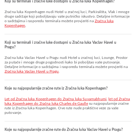
Koji su terminali i zračne luke dostupni u Zračna luka Kopenhagen?
Zračna luka Kopenhagen nudi Hotel u zračnoj luci, Parkirališta, Vlak i mnoge
druge sadržaje koji poboljšavaju vaše putničko iskustvo. Detaljne informacije
o sadržajima i rasporedu terminala možete provjeriti na
Zračna luka
Kopenhagen
.
Koji su terminali i zračne luke dostupni u Zračna luka Vaclav Havel u
Pragu?
Zračna luka Vaclav Havel u Pragu nudi Hotel u zračnoj luci, Lounge, Prostor
za pušače i mnoge druge pogodnosti kako bi poboljšao vaše putovanje.
Detaljne informacije o sadržajima i rasporedu terminala možete provjeriti na
Zračna luka Vaclav Havel u Pragu
.
Koje su najpopularnije zračne rute iz Zračna luka Kopenhagen?
let od Zračna luka Kopenhagen do Zračna luka Suvarnabhumi
,
let od Zračna
luka Kopenhagen do Zračna luka Charles de Gaulle
su najpopularnije zračne
rute iz Zračna luka Kopenhagen. Ove rute nude praktične veze za vaše
putovanje.
Koje su najpopularnije zračne rute do Zračna luka Vaclav Havel u Pragu?