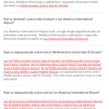
iskustvo. Detaljne informacije o sadržajima i rasporedu terminala možete
provjeriti na
Međunarodna zračna luka El Dorado
.
Koji su terminali i zračne luke dostupni u Las Americas International
Airport?
Las Americas International Airport nudi i mnoge druge pogodnosti kako bi
poboljšao vaše putovanje. Detaljne informacije o sadržajima i rasporedu
terminala možete provjeriti na
Las Americas International Airport
.
Koje su najpopularnije zračne rute iz Međunarodna zračna luka El Dorado?
let od Međunarodna zračna luka El Dorado do Međunarodna zračna luka
José María Córdova
,
let od Međunarodna zračna luka El Dorado do Rafael
Nunez International Airport
,
let od Međunarodna zračna luka El Dorado do
Zračna luka Adolfo Suárez Madrid Barajas
su najpopularnije zračne rute iz
Međunarodna zračna luka El Dorado. Ove rute nude praktične veze za vaše
putovanje.
Koje su najpopularnije zračne rute do Las Americas International Airport?
let od La Aurora International Airport do Las Americas International Airport
,
let od Međunarodna zračna luka José María Córdova do Las Americas
International Airport
su najpopularnije zračne rute prema Las Americas