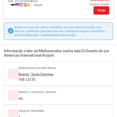
US$ 143.09
ned, 23. kol
Direktno
Cijena/ osoba
Arajet
Knjiga
Imajte na umu da cijene navedene na ovoj stranici možda nisu
ažurne i podložne promjenama bez prethodne najave. Nastojimo
pružiti najtočnije i najaktualnije informacije.
Informacije o letu od Međunarodna zračna luka El Dorado do Las
Americas International Airport
Ekskluzivne ponude letova
Bogotá - Santo Domingo
US$ 121.01
Mjesec s najnižom cijenom
srp.
Ukupno odredišta