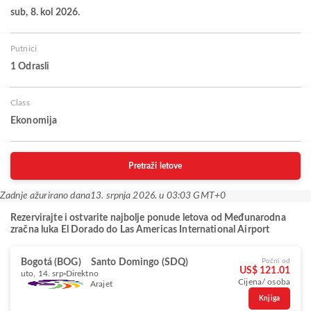
sub, 8. kol 2026.
Putnici
1 Odrasli
Class
Ekonomija
Pretraži letove
Zadnje ažurirano dana
13. srpnja 2026. u 03:03 GMT+0
Rezervirajte i ostvarite najbolje ponude letova od Međunarodna
zračna luka El Dorado do Las Americas International Airport
Bogotá (BOG)
Santo Domingo (SDQ)
Počni od
US$ 121.01
uto, 14. srp
Direktno
Cijena/ osoba
Arajet
Knjiga