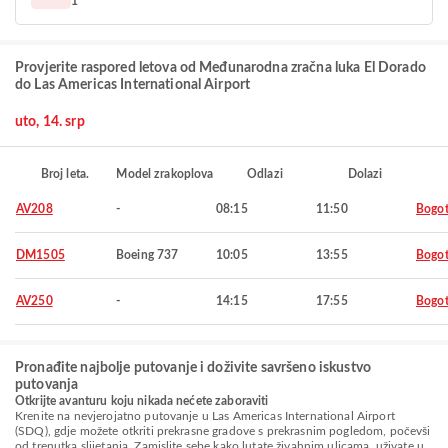
1
Provjerite raspored letova od Međunarodna zračna luka El Dorado
do Las Americas International Airport
uto, 14. srp
Broj leta.
Model zrakoplova
Odlazi
Dolazi
AV208
-
08:15
11:50
Bogo
DM1505
Boeing 737
10:05
13:55
Bogo
AV250
-
14:15
17:55
Bogo
Pronađite najbolje putovanje i doživite savršeno iskustvo
putovanja
Otkrijte avanturu koju nikada nećete zaboraviti
Krenite na nevjerojatno putovanje u Las Americas International Airport
(SDQ), gdje možete otkriti prekrasne gradove s prekrasnim pogledom, počevši
od trenutka slijetanja. Zamislite sebe kako lutate živahnim ulicama, uživate u