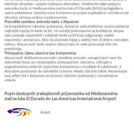
lokalnim okusima i upijate osebujnu atmosferu. Odaberite odgovarajuću
avionsku kartu iz Međunarodna zračna luka El Dorado (BOG) prilagođenu
vašim potrebama. Istražite nove horizonte sa svojim najdražima i učinite svoje
iskustvo odmora uistinu nezaboravnim.
Pronađite savršenu avionsku kartu s Airpazom
Za besprijekorno iskustvo putovanja, Airpaz je vaša platforma za pronalaženje
najboljih opcija za karte za let. Uz sučelje jednostavno za korištenje, Airpaz
vam pomaže usporediti i odabrati karte za let koje odgovaraju vašem
rasporedu i proračunu. Bilo da planirate bijeg u zadnji tren ili dobro osmišljen
odmor, Airpaz nudi širok raspon izbora kako bi vaše putovanje bilo što
praktičnije.
Pristupačna cijena ulaznice bez kompromisa
Airpaz nudi ekskluzivne ponude i posebne ponude, omogućujući vam da
rezervirate kartu po nevjerojatno pristupačnim cijenama. Uživajte u
pogodnostima sniženih cijena bez kompromisa u kvaliteti ili udobnosti. S
Airpazom putovanje do odredišta iz snova nikada nije bilo lakše. Rezervirajte
svoj jeftini let s Airpazom za iznimno iskustvo putovanja i nenadmašne
uštede.
Popis dostupnih zrakoplovnih prijevoznika od Međunarodna
zračna luka El Dorado do Las Americas International Airport
Arajet