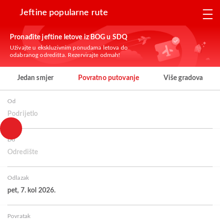
Jeftine popularne rute
Pronađite jeftine letove iz BOG u SDQ
Uživajte u ekskluzivnim ponudama letova do
odabranog odredišta. Rezervirajte odmah!
Jedan smjer
Povratno putovanje
Više gradova
Od
Podrijetlo
Do
Odredište
Odlazak
pet, 7. kol 2026.
Povratak