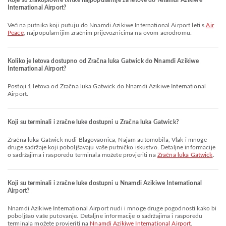
Koje su zrakoplovne tvrtke najpopularnije za letove do Nnamdi Azikiwe
International Airport?
Većina putnika koji putuju do Nnamdi Azikiwe International Airport leti s
Air
Peace
, najpopularnijim zračnim prijevoznicima na ovom aerodromu.
Koliko je letova dostupno od Zračna luka Gatwick do Nnamdi Azikiwe
International Airport?
Postoji 1 letova od Zračna luka Gatwick do Nnamdi Azikiwe International
Airport.
Koji su terminali i zračne luke dostupni u Zračna luka Gatwick?
Zračna luka Gatwick nudi Blagovaonica, Najam automobila, Vlak i mnoge
druge sadržaje koji poboljšavaju vaše putničko iskustvo. Detaljne informacije
o sadržajima i rasporedu terminala možete provjeriti na
Zračna luka Gatwick
.
Koji su terminali i zračne luke dostupni u Nnamdi Azikiwe International
Airport?
Nnamdi Azikiwe International Airport nudi i mnoge druge pogodnosti kako bi
poboljšao vaše putovanje. Detaljne informacije o sadržajima i rasporedu
terminala možete provjeriti na
Nnamdi Azikiwe International Airport
.