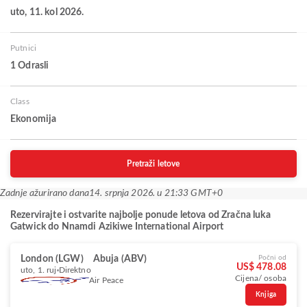
uto, 11. kol 2026.
Putnici
1 Odrasli
Class
Ekonomija
Pretraži letove
Zadnje ažurirano dana
14. srpnja 2026. u 21:33 GMT+0
Rezervirajte i ostvarite najbolje ponude letova od Zračna luka
Gatwick do Nnamdi Azikiwe International Airport
London (LGW)
Abuja (ABV)
Počni od
US$ 478.08
uto, 1. ruj
Direktno
Cijena/ osoba
Air Peace
Knjiga