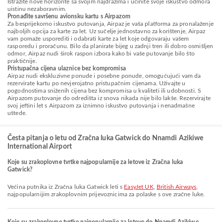
Istražite nove horizonte sa svojim najdražima i učinite svoje iskustvo odmora
uistinu nezaboravnim.
Pronađite savršenu avionsku kartu s Airpazom
Za besprijekorno iskustvo putovanja, Airpaz je vaša platforma za pronalaženje
najboljih opcija za karte za let. Uz sučelje jednostavno za korištenje, Airpaz
vam pomaže usporediti i odabrati karte za let koje odgovaraju vašem
rasporedu i proračunu. Bilo da planirate bijeg u zadnji tren ili dobro osmišljen
odmor, Airpaz nudi širok raspon izbora kako bi vaše putovanje bilo što
praktičnije.
Pristupačna cijena ulaznice bez kompromisa
Airpaz nudi ekskluzivne ponude i posebne ponude, omogućujući vam da
rezervirate kartu po nevjerojatno pristupačnim cijenama. Uživajte u
pogodnostima sniženih cijena bez kompromisa u kvaliteti ili udobnosti. S
Airpazom putovanje do odredišta iz snova nikada nije bilo lakše. Rezervirajte
svoj jeftini let s Airpazom za iznimno iskustvo putovanja i nenadmašne
uštede.
Česta pitanja o letu od Zračna luka Gatwick do Nnamdi Azikiwe
International Airport
Koje su zrakoplovne tvrtke najpopularnije za letove iz Zračna luka
Gatwick?
Većina putnika iz Zračna luka Gatwick leti s
EasyJet UK
,
British Airways
,
najpopularnijim zrakoplovnim prijevoznicima za polaske s ove zračne luke.