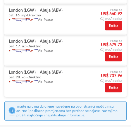
London (LGW)
Abuja (ABV)
Počni od
US$ 660.92
čet, 16. srp
Direktno
Cijena/ osoba
Air Peace
Knjiga
London (LGW)
Abuja (ABV)
Počni od
US$ 679.73
pet, 17. srp
Direktno
Cijena/ osoba
Air Peace
Knjiga
London (LGW)
Abuja (ABV)
Počni od
US$ 707.96
pet, 28. kol
Direktno
Cijena/ osoba
Air Peace
Knjiga
Imajte na umu da cijene navedene na ovoj stranici možda nisu
ažurne i podložne promjenama bez prethodne najave. Nastojimo
pružiti najtočnije i najaktualnije informacije.