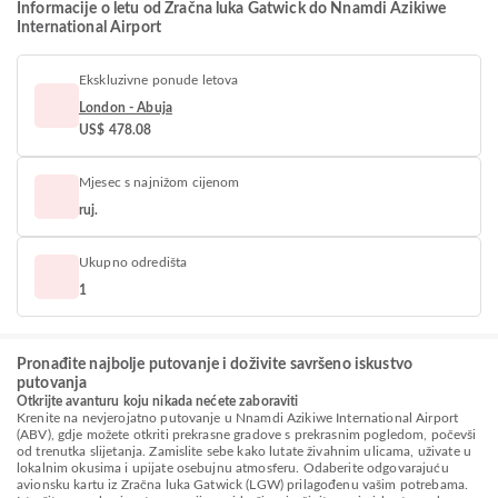
Informacije o letu od Zračna luka Gatwick do Nnamdi Azikiwe
International Airport
Ekskluzivne ponude letova
London - Abuja
US$ 478.08
Mjesec s najnižom cijenom
ruj.
Ukupno odredišta
1
Pronađite najbolje putovanje i doživite savršeno iskustvo
putovanja
Otkrijte avanturu koju nikada nećete zaboraviti
Krenite na nevjerojatno putovanje u Nnamdi Azikiwe International Airport
(ABV), gdje možete otkriti prekrasne gradove s prekrasnim pogledom, počevši
od trenutka slijetanja. Zamislite sebe kako lutate živahnim ulicama, uživate u
lokalnim okusima i upijate osebujnu atmosferu. Odaberite odgovarajuću
avionsku kartu iz Zračna luka Gatwick (LGW) prilagođenu vašim potrebama.