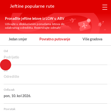
Jeftine popularne rute
Pronađite jeftine letove iz LGW u ABV
Uživajte u ekskluzivnim ponudama letova do
odabranog odredišta. Rezervirajte odmah!
Jedan smjer
Povratno putovanje
Više gradova
Od
Podrijetlo
Do
Odredište
Odlazak
pon, 10. kol 2026.
Povratak