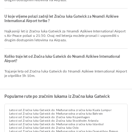
drugim dostupnim letovima na Airpazu.
U koje vrijeme polazi zadnji let Zračna luka Gatwick za Nnamdi Azikiwe
International Airport tvrtke ?
Najkasniji let iz Zračna luka Gatwick za Nnamdi Azikiwe International Airport
s Air Peace polazi u 21:50. Ovaj red letenja možete pronaći i usporediti s
drugim dostupnim letovima na Airpazu.
Koliko traje let od Zračna luka Gatwick do Nnamdi Azikiwe International
Airport?
Trajanje leta od Zračna luka Gatwick do Nnamdi Azikiwe International Airport
je otprilike 5h 10m.
Popularne rute po zračnim lukama iz Zračna luka Gatwick
Letovi od Zračna luka Gatwick do Međunarodna zračna luka Kuala Lumpur
Letovi od Zračna luka Gatwick do Međunarodna zračna luka Bahrein
Letovi od Zračna luka Gatwick do Zračna luka Kopenhagen
Letovi od Zračna luka Gatwick do Zračna luka Stockholm Arlanda
Letovi od Zračna luka Gatwick do Međunarodna zračna luka Istanbul
Letovi od Zračna luka Gatwick do Zračna luka Oslo
Letovi od Zračna luka Gatwick do Međunarodna zračna luka Guangzhou Baiyun