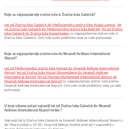
Koje su najpopularnije zračne rute iz Zračna luka Gatwick?
let od Zračna luka Gatwick do Međunarodna zračna luka Kuala Lumpur
,
let
od Zračna luka Gatwick do Međunarodna zračna luka Bahrein
,
let od Zračna
luka Gatwick do Zračna luka Kopenhagen
su najpopularnije zračne rute iz
Zračna luka Gatwick. Ove rute nude praktične veze za vaše putovanje.
Koje su najpopularnije zračne rute do Nnamdi Azikiwe International
Airport?
let od Međunarodna zračna luka Hamad do Nnamdi Azikiwe International
Airport
,
let od Zračna luka Houari Boumediene do Nnamdi Azikiwe
International Airport
,
let od Murtala Muhammed International Airport do
Nnamdi Azikiwe International Airport
su najpopularnije zračne rute prema
Nnamdi Azikiwe International Airport. Ove rute nude praktične veze za vaše
putovanje.
U koje vrijeme polazi najraniji let od Zračna luka Gatwick do Nnamdi
Azikiwe International Airport tvrtke ?
Najraniji let iz Zračna luka Gatwick za Nnamdi Azikiwe International Airport s
Air Peace polazi u 21:50. Ovaj red letenja možete pronaći i usporediti s