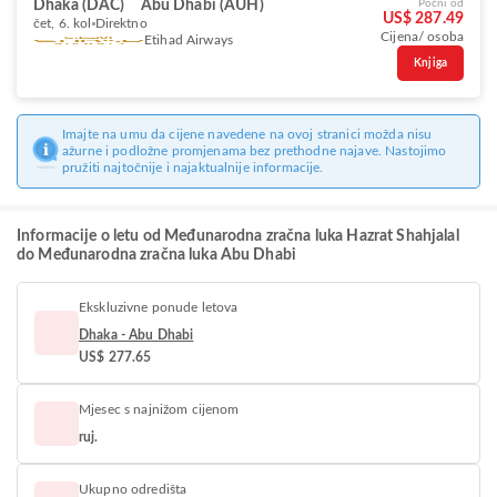
Dhaka (DAC)
Abu Dhabi (AUH)
Počni od
US$ 287.49
čet, 6. kol
Direktno
Cijena/ osoba
Etihad Airways
Knjiga
Imajte na umu da cijene navedene na ovoj stranici možda nisu
ažurne i podložne promjenama bez prethodne najave. Nastojimo
pružiti najtočnije i najaktualnije informacije.
Informacije o letu od Međunarodna zračna luka Hazrat Shahjalal
do Međunarodna zračna luka Abu Dhabi
Ekskluzivne ponude letova
Dhaka - Abu Dhabi
US$ 277.65
Mjesec s najnižom cijenom
ruj.
Ukupno odredišta