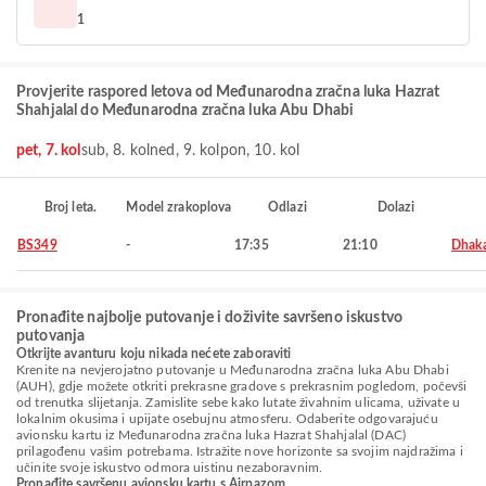
1
Provjerite raspored letova od Međunarodna zračna luka Hazrat
Shahjalal do Međunarodna zračna luka Abu Dhabi
pet, 7. kol
sub, 8. kol
ned, 9. kol
pon, 10. kol
Broj leta.
Model zrakoplova
Odlazi
Dolazi
BS349
-
17:35
21:10
Dhak
Pronađite najbolje putovanje i doživite savršeno iskustvo
putovanja
Otkrijte avanturu koju nikada nećete zaboraviti
Krenite na nevjerojatno putovanje u Međunarodna zračna luka Abu Dhabi
(AUH), gdje možete otkriti prekrasne gradove s prekrasnim pogledom, počevši
od trenutka slijetanja. Zamislite sebe kako lutate živahnim ulicama, uživate u
lokalnim okusima i upijate osebujnu atmosferu. Odaberite odgovarajuću
avionsku kartu iz Međunarodna zračna luka Hazrat Shahjalal (DAC)
prilagođenu vašim potrebama. Istražite nove horizonte sa svojim najdražima i
učinite svoje iskustvo odmora uistinu nezaboravnim.
Pronađite savršenu avionsku kartu s Airpazom