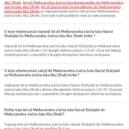
Abu Dhabi
,
let od Međunarodna zračna luka Bandaranaike do Međunarodna
zračna luka Abu Dhabi
,
let od Zračna luka Suvarnabhumi do Međunarodna
zračna luka Abu Dhabi
su najpopularnije zračne rute prema Međunarodna
zračna luka Abu Dhabi. Ove rute nude praktične veze za vaše putovanje.
U koje vrijeme polazi najraniji let od Međunarodna zračna luka Hazrat
Shahjalal do Međunarodna zračna luka Abu Dhabi tvrtke ?
Najraniji let iz Međunarodna zračna luka Hazrat Shahjalal za Međunarodna
zračna luka Abu Dhabi s US-Bangla Airlines polazi u 15:45. Ovaj red letenja
možete pronaći i usporediti s drugim dostupnim letovima na Airpazu.
U koje vrijeme polazi zadnji let Međunarodna zračna luka Hazrat Shahjalal
za Međunarodna zračna luka Abu Dhabi tvrtke ?
Najkasniji let iz Međunarodna zračna luka Hazrat Shahjalal za Međunarodna
zračna luka Abu Dhabi s Biman Bangladesh Airlines polazi u 21:55. Ovaj red
letenja možete pronaći i usporediti s drugim dostupnim letovima na Airpazu.
Koliko traje let od Međunarodna zračna luka Hazrat Shahjalal do
Međunarodna zračna luka Abu Dhabi?
Trajanje leta od Međunarodna zračna luka Hazrat Shahjalal do Međunarodna
zračna luka Abu Dhabi je otprilike 5h 11m.