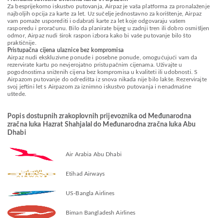
Za besprijekorno iskustvo putovanja, Airpaz je vaša platforma za pronalaženje
najboljih opcija za karte za let. Uz sučelje jednostavno za korištenje, Airpaz
vam pomaže usporediti i odabrati karte za let koje odgovaraju vašem
rasporedu i proračunu. Bilo da planirate bijeg u zadnji tren ili dobro osmišljen
odmor, Airpaz nudi širok raspon izbora kako bi vaše putovanje bilo što
praktičnije.
Pristupačna cijena ulaznice bez kompromisa
Airpaz nudi ekskluzivne ponude i posebne ponude, omogućujući vam da
rezervirate kartu po nevjerojatno pristupačnim cijenama. Uživajte u
pogodnostima sniženih cijena bez kompromisa u kvaliteti ili udobnosti. S
Airpazom putovanje do odredišta iz snova nikada nije bilo lakše. Rezervirajte
svoj jeftini let s Airpazom za iznimno iskustvo putovanja i nenadmašne
uštede.
Popis dostupnih zrakoplovnih prijevoznika od Međunarodna
zračna luka Hazrat Shahjalal do Međunarodna zračna luka Abu
Dhabi
Air Arabia Abu Dhabi
Etihad Airways
US-Bangla Airlines
Biman Bangladesh Airlines