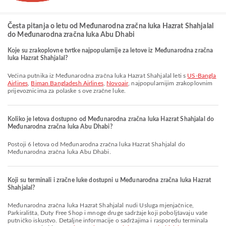
Česta pitanja o letu od Međunarodna zračna luka Hazrat Shahjalal
do Međunarodna zračna luka Abu Dhabi
Koje su zrakoplovne tvrtke najpopularnije za letove iz Međunarodna zračna
luka Hazrat Shahjalal?
Većina putnika iz Međunarodna zračna luka Hazrat Shahjalal leti s
US-Bangla
Airlines
,
Biman Bangladesh Airlines
,
Novoair
, najpopularnijim zrakoplovnim
prijevoznicima za polaske s ove zračne luke.
Koliko je letova dostupno od Međunarodna zračna luka Hazrat Shahjalal do
Međunarodna zračna luka Abu Dhabi?
Postoji 6 letova od Međunarodna zračna luka Hazrat Shahjalal do
Međunarodna zračna luka Abu Dhabi.
Koji su terminali i zračne luke dostupni u Međunarodna zračna luka Hazrat
Shahjalal?
Međunarodna zračna luka Hazrat Shahjalal nudi Usluga mjenjačnice,
Parkirališta, Duty Free Shop i mnoge druge sadržaje koji poboljšavaju vaše
putničko iskustvo. Detaljne informacije o sadržajima i rasporedu terminala