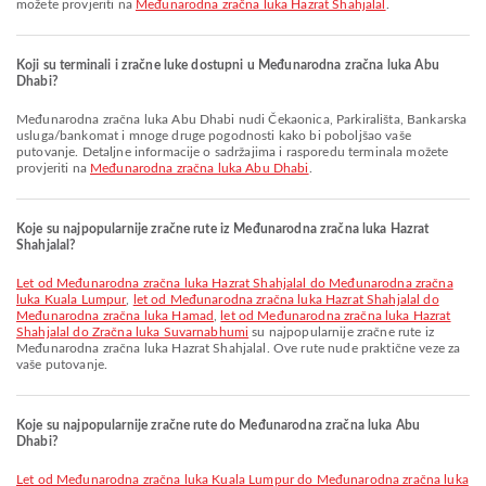
možete provjeriti na
Međunarodna zračna luka Hazrat Shahjalal
.
Koji su terminali i zračne luke dostupni u Međunarodna zračna luka Abu
Dhabi?
Međunarodna zračna luka Abu Dhabi nudi Čekaonica, Parkirališta, Bankarska
usluga/bankomat i mnoge druge pogodnosti kako bi poboljšao vaše
putovanje. Detaljne informacije o sadržajima i rasporedu terminala možete
provjeriti na
Međunarodna zračna luka Abu Dhabi
.
Koje su najpopularnije zračne rute iz Međunarodna zračna luka Hazrat
Shahjalal?
let od Međunarodna zračna luka Hazrat Shahjalal do Međunarodna zračna
luka Kuala Lumpur
,
let od Međunarodna zračna luka Hazrat Shahjalal do
Međunarodna zračna luka Hamad
,
let od Međunarodna zračna luka Hazrat
Shahjalal do Zračna luka Suvarnabhumi
su najpopularnije zračne rute iz
Međunarodna zračna luka Hazrat Shahjalal. Ove rute nude praktične veze za
vaše putovanje.
Koje su najpopularnije zračne rute do Međunarodna zračna luka Abu
Dhabi?
let od Međunarodna zračna luka Kuala Lumpur do Međunarodna zračna luka