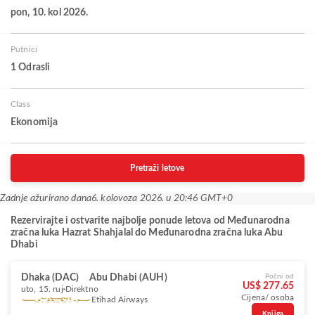
pon, 10. kol 2026.
Putnici
1 Odrasli
Class
Ekonomija
Pretraži letove
Zadnje ažurirano dana
6. kolovoza 2026. u 20:46 GMT+0
Rezervirajte i ostvarite najbolje ponude letova od Međunarodna
zračna luka Hazrat Shahjalal do Međunarodna zračna luka Abu
Dhabi
Dhaka (DAC)
Abu Dhabi (AUH)
Počni od
US$ 277.65
uto, 15. ruj
Direktno
Cijena/ osoba
Etihad Airways
Knjiga