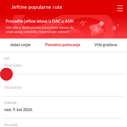
Jeftine popularne rute
Pronađite jeftine letove iz DAC u AUH
Uživajte u ekskluzivnim ponudama letova do
odabranog odredišta. Rezervirajte odmah!
Jedan smjer
Povratno putovanje
Više gradova
Od
Podrijetlo
Do
Odredište
Odlazak
ned, 9. kol 2026.
Povratak