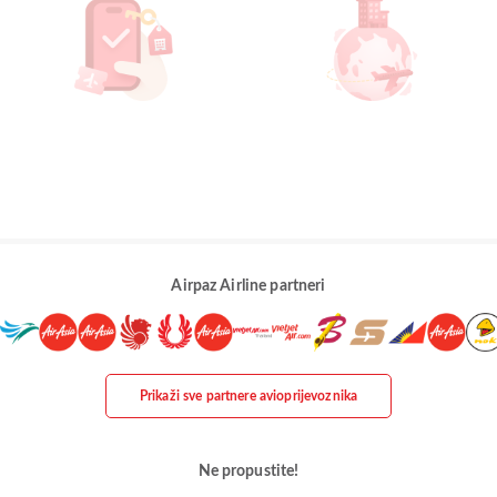
Airpaz Airline partneri
Prikaži sve partnere avioprijevoznika
Ne propustite!