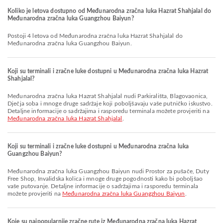
Koliko je letova dostupno od Međunarodna zračna luka Hazrat Shahjalal do
Međunarodna zračna luka Guangzhou Baiyun?
Postoji 4 letova od Međunarodna zračna luka Hazrat Shahjalal do
Međunarodna zračna luka Guangzhou Baiyun.
Koji su terminali i zračne luke dostupni u Međunarodna zračna luka Hazrat
Shahjalal?
Međunarodna zračna luka Hazrat Shahjalal nudi Parkirališta, Blagovaonica,
Dječja soba i mnoge druge sadržaje koji poboljšavaju vaše putničko iskustvo.
Detaljne informacije o sadržajima i rasporedu terminala možete provjeriti na
Međunarodna zračna luka Hazrat Shahjalal
.
Koji su terminali i zračne luke dostupni u Međunarodna zračna luka
Guangzhou Baiyun?
Međunarodna zračna luka Guangzhou Baiyun nudi Prostor za pušače, Duty
Free Shop, Invalidska kolica i mnoge druge pogodnosti kako bi poboljšao
vaše putovanje. Detaljne informacije o sadržajima i rasporedu terminala
možete provjeriti na
Međunarodna zračna luka Guangzhou Baiyun
.
Koje su najpopularnije zračne rute iz Međunarodna zračna luka Hazrat