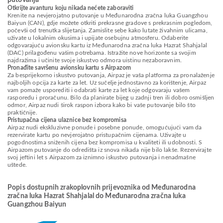
putovanja
Otkrijte avanturu koju nikada nećete zaboraviti
Krenite na nevjerojatno putovanje u Međunarodna zračna luka Guangzhou
Baiyun (CAN), gdje možete otkriti prekrasne gradove s prekrasnim pogledom,
počevši od trenutka slijetanja. Zamislite sebe kako lutate živahnim ulicama,
uživate u lokalnim okusima i upijate osebujnu atmosferu. Odaberite
odgovarajuću avionsku kartu iz Međunarodna zračna luka Hazrat Shahjalal
(DAC) prilagođenu vašim potrebama. Istražite nove horizonte sa svojim
najdražima i učinite svoje iskustvo odmora uistinu nezaboravnim.
Pronađite savršenu avionsku kartu s Airpazom
Za besprijekorno iskustvo putovanja, Airpaz je vaša platforma za pronalaženje
najboljih opcija za karte za let. Uz sučelje jednostavno za korištenje, Airpaz
vam pomaže usporediti i odabrati karte za let koje odgovaraju vašem
rasporedu i proračunu. Bilo da planirate bijeg u zadnji tren ili dobro osmišljen
odmor, Airpaz nudi širok raspon izbora kako bi vaše putovanje bilo što
praktičnije.
Pristupačna cijena ulaznice bez kompromisa
Airpaz nudi ekskluzivne ponude i posebne ponude, omogućujući vam da
rezervirate kartu po nevjerojatno pristupačnim cijenama. Uživajte u
pogodnostima sniženih cijena bez kompromisa u kvaliteti ili udobnosti. S
Airpazom putovanje do odredišta iz snova nikada nije bilo lakše. Rezervirajte
svoj jeftini let s Airpazom za iznimno iskustvo putovanja i nenadmašne
uštede.
Popis dostupnih zrakoplovnih prijevoznika od Međunarodna
zračna luka Hazrat Shahjalal do Međunarodna zračna luka
Guangzhou Baiyun