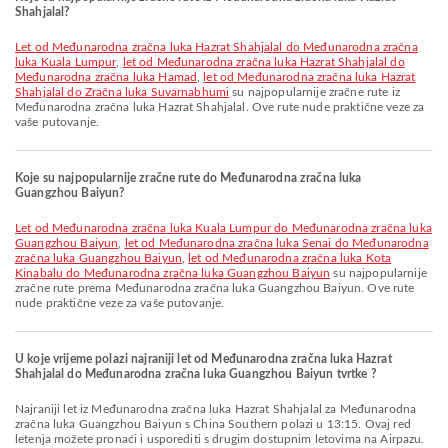
Shahjalal?
let od Međunarodna zračna luka Hazrat Shahjalal do Međunarodna zračna
luka Kuala Lumpur
,
let od Međunarodna zračna luka Hazrat Shahjalal do
Međunarodna zračna luka Hamad
,
let od Međunarodna zračna luka Hazrat
Shahjalal do Zračna luka Suvarnabhumi
su najpopularnije zračne rute iz
Međunarodna zračna luka Hazrat Shahjalal. Ove rute nude praktične veze za
vaše putovanje.
Koje su najpopularnije zračne rute do Međunarodna zračna luka
Guangzhou Baiyun?
let od Međunarodna zračna luka Kuala Lumpur do Međunarodna zračna luka
Guangzhou Baiyun
,
let od Međunarodna zračna luka Senai do Međunarodna
zračna luka Guangzhou Baiyun
,
let od Međunarodna zračna luka Kota
Kinabalu do Međunarodna zračna luka Guangzhou Baiyun
su najpopularnije
zračne rute prema Međunarodna zračna luka Guangzhou Baiyun. Ove rute
nude praktične veze za vaše putovanje.
U koje vrijeme polazi najraniji let od Međunarodna zračna luka Hazrat
Shahjalal do Međunarodna zračna luka Guangzhou Baiyun tvrtke ?
Najraniji let iz Međunarodna zračna luka Hazrat Shahjalal za Međunarodna
zračna luka Guangzhou Baiyun s China Southern polazi u 13:15. Ovaj red
letenja možete pronaći i usporediti s drugim dostupnim letovima na Airpazu.