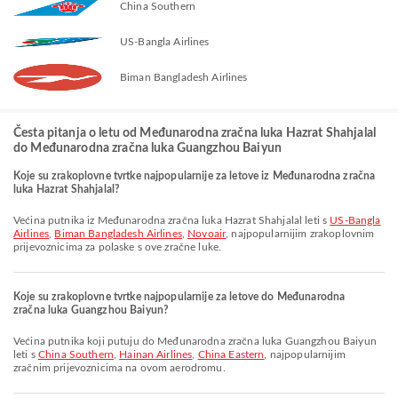
China Southern
US-Bangla Airlines
Biman Bangladesh Airlines
Česta pitanja o letu od Međunarodna zračna luka Hazrat Shahjalal
do Međunarodna zračna luka Guangzhou Baiyun
Koje su zrakoplovne tvrtke najpopularnije za letove iz Međunarodna zračna
luka Hazrat Shahjalal?
Većina putnika iz Međunarodna zračna luka Hazrat Shahjalal leti s
US-Bangla
Airlines
,
Biman Bangladesh Airlines
,
Novoair
, najpopularnijim zrakoplovnim
prijevoznicima za polaske s ove zračne luke.
Koje su zrakoplovne tvrtke najpopularnije za letove do Međunarodna
zračna luka Guangzhou Baiyun?
Većina putnika koji putuju do Međunarodna zračna luka Guangzhou Baiyun
leti s
China Southern
,
Hainan Airlines
,
China Eastern
, najpopularnijim
zračnim prijevoznicima na ovom aerodromu.