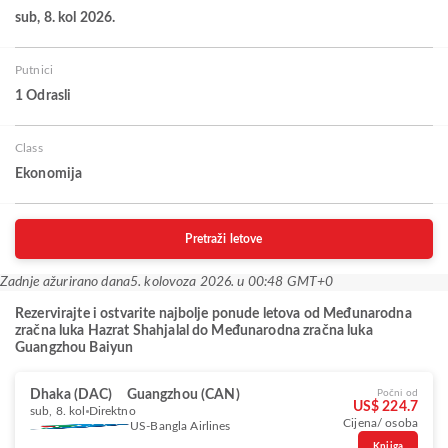
sub, 8. kol 2026.
Putnici
1 Odrasli
Class
Ekonomija
Pretraži letove
Zadnje ažurirano dana
5. kolovoza 2026. u 00:48 GMT+0
Rezervirajte i ostvarite najbolje ponude letova od Međunarodna
zračna luka Hazrat Shahjalal do Međunarodna zračna luka
Guangzhou Baiyun
Dhaka (DAC)
Guangzhou (CAN)
Počni od
US$ 224.7
sub, 8. kol
Direktno
Cijena/ osoba
US-Bangla Airlines
Knjiga