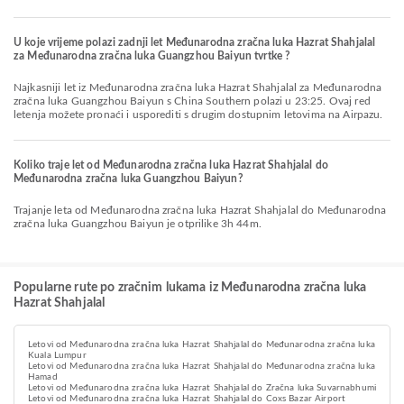
U koje vrijeme polazi zadnji let Međunarodna zračna luka Hazrat Shahjalal
za Međunarodna zračna luka Guangzhou Baiyun tvrtke ?
Najkasniji let iz Međunarodna zračna luka Hazrat Shahjalal za Međunarodna
zračna luka Guangzhou Baiyun s China Southern polazi u 23:25. Ovaj red
letenja možete pronaći i usporediti s drugim dostupnim letovima na Airpazu.
Koliko traje let od Međunarodna zračna luka Hazrat Shahjalal do
Međunarodna zračna luka Guangzhou Baiyun?
Trajanje leta od Međunarodna zračna luka Hazrat Shahjalal do Međunarodna
zračna luka Guangzhou Baiyun je otprilike 3h 44m.
Popularne rute po zračnim lukama iz Međunarodna zračna luka
Hazrat Shahjalal
Letovi od Međunarodna zračna luka Hazrat Shahjalal do Međunarodna zračna luka
Kuala Lumpur
Letovi od Međunarodna zračna luka Hazrat Shahjalal do Međunarodna zračna luka
Hamad
Letovi od Međunarodna zračna luka Hazrat Shahjalal do Zračna luka Suvarnabhumi
Letovi od Međunarodna zračna luka Hazrat Shahjalal do Coxs Bazar Airport