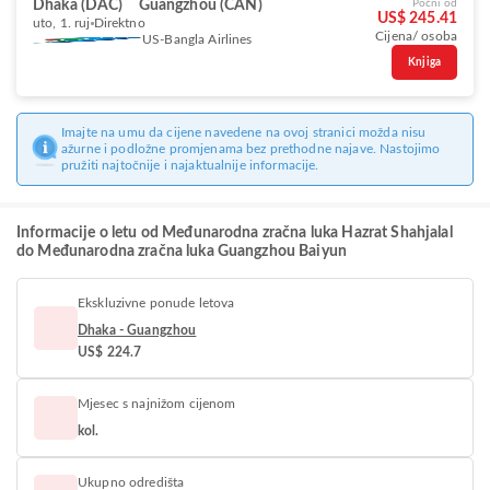
Dhaka (DAC)
Guangzhou (CAN)
Počni od
US$ 245.41
uto, 1. ruj
Direktno
Cijena/ osoba
US-Bangla Airlines
Knjiga
Imajte na umu da cijene navedene na ovoj stranici možda nisu
ažurne i podložne promjenama bez prethodne najave. Nastojimo
pružiti najtočnije i najaktualnije informacije.
Informacije o letu od Međunarodna zračna luka Hazrat Shahjalal
do Međunarodna zračna luka Guangzhou Baiyun
Ekskluzivne ponude letova
Dhaka - Guangzhou
US$ 224.7
Mjesec s najnižom cijenom
kol.
Ukupno odredišta