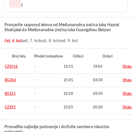
1
Provjerite raspored letova od Međunarodna zračna luka Hazrat
Shahjalal do Međunarodna zračna luka Guangzhou Baiyun
čet, 6. kol
pet, 7. kol
sub, 8. kol
ned, 9. kol
Broj leta.
Model zrakoplova
Odlazi
Dolazi
CZ5016
-
13:15
19:05
Dhak
BG366
-
21:45
03:30
Dhak
BS325
-
22:10
03:50
Dhak
CZ392
-
23:25
05:20
Dhak
Pronađite najbolje putovanje i doživite savršeno iskustvo