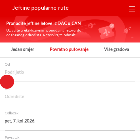
Jeftine popularne rute
Pronađite jeftine letove iz DAC u CAN
Uživajte u ekskluzivnim ponudama letova do
odabranog odredišta. Rezervirajte odmah!
Jedan smjer
Povratno putovanje
Više gradova
Od
Podrijetlo
Do
Odredište
Odlazak
pet, 7. kol 2026.
Povratak