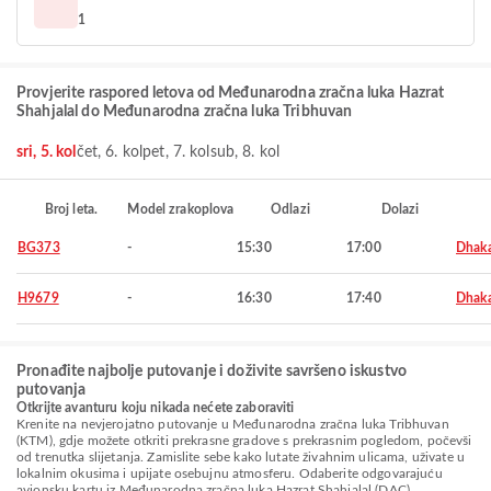
1
Provjerite raspored letova od Međunarodna zračna luka Hazrat
Shahjalal do Međunarodna zračna luka Tribhuvan
sri, 5. kol
čet, 6. kol
pet, 7. kol
sub, 8. kol
Broj leta.
Model zrakoplova
Odlazi
Dolazi
BG373
-
15:30
17:00
Dhak
H9679
-
16:30
17:40
Dhak
Pronađite najbolje putovanje i doživite savršeno iskustvo
putovanja
Otkrijte avanturu koju nikada nećete zaboraviti
Krenite na nevjerojatno putovanje u Međunarodna zračna luka Tribhuvan
(KTM), gdje možete otkriti prekrasne gradove s prekrasnim pogledom, počevši
od trenutka slijetanja. Zamislite sebe kako lutate živahnim ulicama, uživate u
lokalnim okusima i upijate osebujnu atmosferu. Odaberite odgovarajuću
avionsku kartu iz Međunarodna zračna luka Hazrat Shahjalal (DAC)