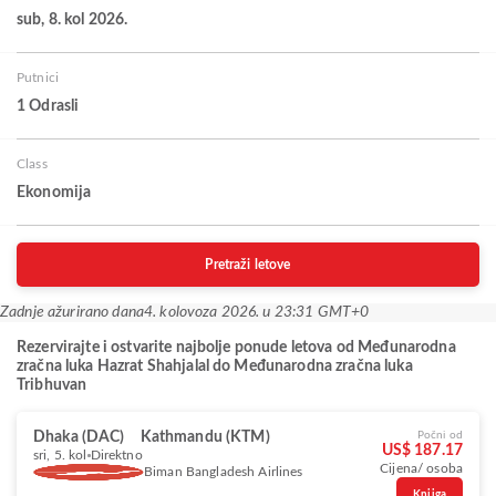
sub, 8. kol 2026.
Putnici
1 Odrasli
Class
Ekonomija
Pretraži letove
Zadnje ažurirano dana
4. kolovoza 2026. u 23:31 GMT+0
Rezervirajte i ostvarite najbolje ponude letova od Međunarodna
zračna luka Hazrat Shahjalal do Međunarodna zračna luka
Tribhuvan
Dhaka (DAC)
Kathmandu (KTM)
Počni od
US$ 187.17
sri, 5. kol
Direktno
Cijena/ osoba
Biman Bangladesh Airlines
Knjiga