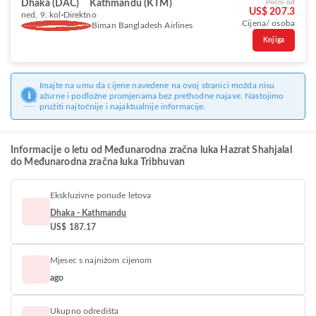
Dhaka (DAC)
Kathmandu (KTM)
Počni od
US$ 207.3
ned, 9. kol
Direktno
Cijena/ osoba
Biman Bangladesh Airlines
Knjiga
Imajte na umu da cijene navedene na ovoj stranici možda nisu
ažurne i podložne promjenama bez prethodne najave. Nastojimo
pružiti najtočnije i najaktualnije informacije.
Informacije o letu od Međunarodna zračna luka Hazrat Shahjalal
do Međunarodna zračna luka Tribhuvan
Ekskluzivne ponude letova
Dhaka - Kathmandu
US$ 187.17
Mjesec s najnižom cijenom
ago
Ukupno odredišta