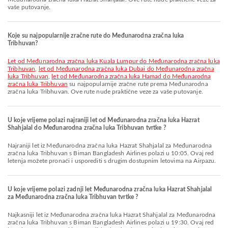
vaše putovanje.
Koje su najpopularnije zračne rute do Međunarodna zračna luka
Tribhuvan?
let od Međunarodna zračna luka Kuala Lumpur do Međunarodna zračna luka
Tribhuvan
,
let od Međunarodna zračna luka Dubai do Međunarodna zračna
luka Tribhuvan
,
let od Međunarodna zračna luka Hamad do Međunarodna
zračna luka Tribhuvan
su najpopularnije zračne rute prema Međunarodna
zračna luka Tribhuvan. Ove rute nude praktične veze za vaše putovanje.
U koje vrijeme polazi najraniji let od Međunarodna zračna luka Hazrat
Shahjalal do Međunarodna zračna luka Tribhuvan tvrtke ?
Najraniji let iz Međunarodna zračna luka Hazrat Shahjalal za Međunarodna
zračna luka Tribhuvan s Biman Bangladesh Airlines polazi u 10:05. Ovaj red
letenja možete pronaći i usporediti s drugim dostupnim letovima na Airpazu.
U koje vrijeme polazi zadnji let Međunarodna zračna luka Hazrat Shahjalal
za Međunarodna zračna luka Tribhuvan tvrtke ?
Najkasniji let iz Međunarodna zračna luka Hazrat Shahjalal za Međunarodna
zračna luka Tribhuvan s Biman Bangladesh Airlines polazi u 19:30. Ovaj red