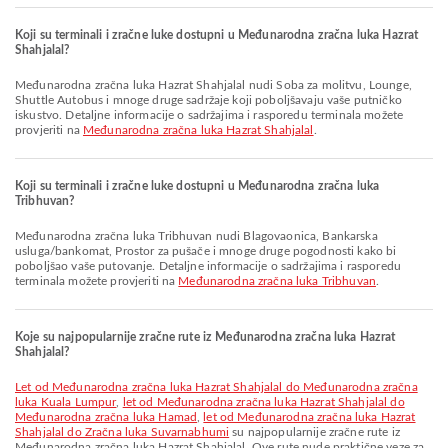
Koji su terminali i zračne luke dostupni u Međunarodna zračna luka Hazrat
Shahjalal?
Međunarodna zračna luka Hazrat Shahjalal nudi Soba za molitvu, Lounge,
Shuttle Autobus i mnoge druge sadržaje koji poboljšavaju vaše putničko
iskustvo. Detaljne informacije o sadržajima i rasporedu terminala možete
provjeriti na
Međunarodna zračna luka Hazrat Shahjalal
.
Koji su terminali i zračne luke dostupni u Međunarodna zračna luka
Tribhuvan?
Međunarodna zračna luka Tribhuvan nudi Blagovaonica, Bankarska
usluga/bankomat, Prostor za pušače i mnoge druge pogodnosti kako bi
poboljšao vaše putovanje. Detaljne informacije o sadržajima i rasporedu
terminala možete provjeriti na
Međunarodna zračna luka Tribhuvan
.
Koje su najpopularnije zračne rute iz Međunarodna zračna luka Hazrat
Shahjalal?
let od Međunarodna zračna luka Hazrat Shahjalal do Međunarodna zračna
luka Kuala Lumpur
,
let od Međunarodna zračna luka Hazrat Shahjalal do
Međunarodna zračna luka Hamad
,
let od Međunarodna zračna luka Hazrat
Shahjalal do Zračna luka Suvarnabhumi
su najpopularnije zračne rute iz
Međunarodna zračna luka Hazrat Shahjalal. Ove rute nude praktične veze za