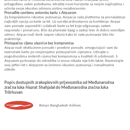
prilagođenu vašim potrebama. Istražite nove horizonte sa svojim najdražima i
učinite svoje iskustvo odmora uistinu nezaboravnim.
Pronađite savršenu avionsku kartu s Airpazom
Za besprijekorno iskustvo putovanja, Airpaz je vaša platforma za pronalaženje
najboljih opcija za karte za let. Uz sučelje jednostavno za korištenje, Airpaz
vam pomaže usporediti i odabrati karte za let koje odgovaraju vašem
rasporedu i proračunu. Bilo da planirate bijeg u zadnji tren ili dobro osmišljen
odmor, Airpaz nudi širok raspon izbora kako bi vaše putovanje bilo što
praktičnije.
Pristupačna cijena ulaznice bez kompromisa
Airpaz nudi ekskluzivne ponude i posebne ponude, omogućujući vam da
rezervirate kartu po nevjerojatno pristupačnim cijenama. Uživajte u
pogodnostima sniženih cijena bez kompromisa u kvaliteti ili udobnosti. S
Airpazom putovanje do odredišta iz snova nikada nije bilo lakše. Rezervirajte
svoj jeftini let s Airpazom za iznimno iskustvo putovanja i nenadmašne
uštede.
Popis dostupnih zrakoplovnih prijevoznika od Međunarodna
zračna luka Hazrat Shahjalal do Međunarodna zračna luka
Tribhuvan
Biman Bangladesh Airlines