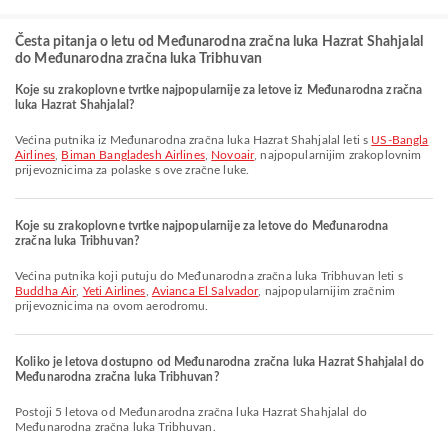
Česta pitanja o letu od Međunarodna zračna luka Hazrat Shahjalal
do Međunarodna zračna luka Tribhuvan
Koje su zrakoplovne tvrtke najpopularnije za letove iz Međunarodna zračna
luka Hazrat Shahjalal?
Većina putnika iz Međunarodna zračna luka Hazrat Shahjalal leti s
US-Bangla
Airlines
,
Biman Bangladesh Airlines
,
Novoair
, najpopularnijim zrakoplovnim
prijevoznicima za polaske s ove zračne luke.
Koje su zrakoplovne tvrtke najpopularnije za letove do Međunarodna
zračna luka Tribhuvan?
Većina putnika koji putuju do Međunarodna zračna luka Tribhuvan leti s
Buddha Air
,
Yeti Airlines
,
Avianca El Salvador
, najpopularnijim zračnim
prijevoznicima na ovom aerodromu.
Koliko je letova dostupno od Međunarodna zračna luka Hazrat Shahjalal do
Međunarodna zračna luka Tribhuvan?
Postoji 5 letova od Međunarodna zračna luka Hazrat Shahjalal do
Međunarodna zračna luka Tribhuvan.