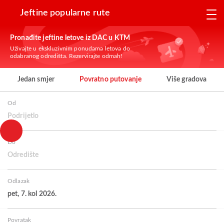
Jeftine popularne rute
Pronađite jeftine letove iz DAC u KTM
Uživajte u ekskluzivnim ponudama letova do
odabranog odredišta. Rezervirajte odmah!
Jedan smjer
Povratno putovanje
Više gradova
Od
Podrijetlo
Do
Odredište
Odlazak
pet, 7. kol 2026.
Povratak