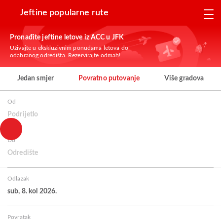
Jeftine popularne rute
Pronađite jeftine letove iz ACC u JFK
Uživajte u ekskluzivnim ponudama letova do
odabranog odredišta. Rezervirajte odmah!
Jedan smjer
Povratno putovanje
Više gradova
Od
Podrijetlo
Do
Odredište
Odlazak
sub, 8. kol 2026.
Povratak