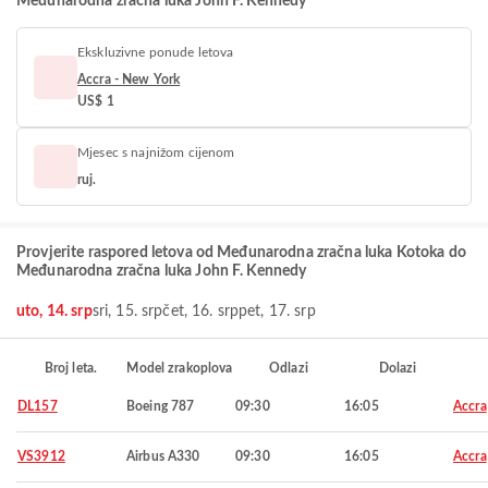
Međunarodna zračna luka John F. Kennedy
Ekskluzivne ponude letova
Accra - New York
US$ 1
Mjesec s najnižom cijenom
ruj.
Provjerite raspored letova od Međunarodna zračna luka Kotoka do
Međunarodna zračna luka John F. Kennedy
uto, 14. srp
sri, 15. srp
čet, 16. srp
pet, 17. srp
Broj leta.
Model zrakoplova
Odlazi
Dolazi
DL157
Boeing 787
09:30
16:05
Accra
VS3912
Airbus A330
09:30
16:05
Accra