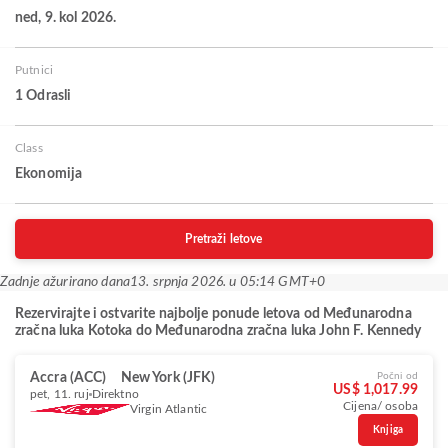
ned, 9. kol 2026.
Putnici
1 Odrasli
Class
Ekonomija
Pretraži letove
Zadnje ažurirano dana
13. srpnja 2026. u 05:14 GMT+0
Rezervirajte i ostvarite najbolje ponude letova od Međunarodna
zračna luka Kotoka do Međunarodna zračna luka John F. Kennedy
Accra (ACC)
New York (JFK)
Počni od
US$ 1,017.99
pet, 11. ruj
Direktno
Cijena/ osoba
Virgin Atlantic
Knjiga