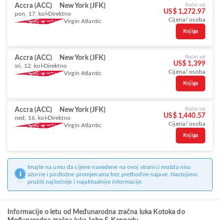
Accra (ACC)
New York (JFK)
Počni od
US$ 1,272.97
pon, 17. kol
Direktno
Cijena/ osoba
Virgin Atlantic
Knjiga
Accra (ACC)
New York (JFK)
Počni od
US$ 1,399
sri, 12. kol
Direktno
Cijena/ osoba
Virgin Atlantic
Knjiga
Accra (ACC)
New York (JFK)
Počni od
US$ 1,440.57
ned, 16. kol
Direktno
Cijena/ osoba
Virgin Atlantic
Knjiga
Imajte na umu da cijene navedene na ovoj stranici možda nisu
ažurne i podložne promjenama bez prethodne najave. Nastojimo
pružiti najtočnije i najaktualnije informacije.
Informacije o letu od Međunarodna zračna luka Kotoka do