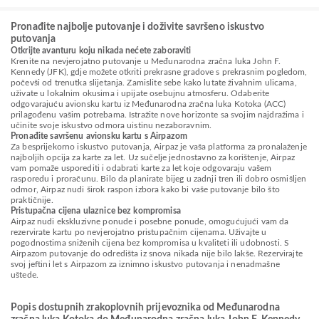
Pronađite najbolje putovanje i doživite savršeno iskustvo
putovanja
Otkrijte avanturu koju nikada nećete zaboraviti
Krenite na nevjerojatno putovanje u Međunarodna zračna luka John F.
Kennedy (JFK), gdje možete otkriti prekrasne gradove s prekrasnim pogledom,
počevši od trenutka slijetanja. Zamislite sebe kako lutate živahnim ulicama,
uživate u lokalnim okusima i upijate osebujnu atmosferu. Odaberite
odgovarajuću avionsku kartu iz Međunarodna zračna luka Kotoka (ACC)
prilagođenu vašim potrebama. Istražite nove horizonte sa svojim najdražima i
učinite svoje iskustvo odmora uistinu nezaboravnim.
Pronađite savršenu avionsku kartu s Airpazom
Za besprijekorno iskustvo putovanja, Airpaz je vaša platforma za pronalaženje
najboljih opcija za karte za let. Uz sučelje jednostavno za korištenje, Airpaz
vam pomaže usporediti i odabrati karte za let koje odgovaraju vašem
rasporedu i proračunu. Bilo da planirate bijeg u zadnji tren ili dobro osmišljen
odmor, Airpaz nudi širok raspon izbora kako bi vaše putovanje bilo što
praktičnije.
Pristupačna cijena ulaznice bez kompromisa
Airpaz nudi ekskluzivne ponude i posebne ponude, omogućujući vam da
rezervirate kartu po nevjerojatno pristupačnim cijenama. Uživajte u
pogodnostima sniženih cijena bez kompromisa u kvaliteti ili udobnosti. S
Airpazom putovanje do odredišta iz snova nikada nije bilo lakše. Rezervirajte
svoj jeftini let s Airpazom za iznimno iskustvo putovanja i nenadmašne
uštede.
Popis dostupnih zrakoplovnih prijevoznika od Međunarodna