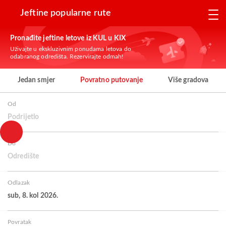
Jeftine popularne rute
Pronađite jeftine letove iz KUL u KIX
Uživajte u ekskluzivnim ponudama letova do
odabranog odredišta. Rezervirajte odmah!
Jedan smjer
Povratno putovanje
Više gradova
Od
Podrijetlo
Do
Odredište
Odlazak
sub, 8. kol 2026.
Povratak