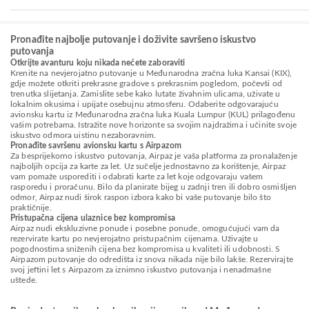
Pronađite najbolje putovanje i doživite savršeno iskustvo
putovanja
Otkrijte avanturu koju nikada nećete zaboraviti
Krenite na nevjerojatno putovanje u Međunarodna zračna luka Kansai (KIX),
gdje možete otkriti prekrasne gradove s prekrasnim pogledom, počevši od
trenutka slijetanja. Zamislite sebe kako lutate živahnim ulicama, uživate u
lokalnim okusima i upijate osebujnu atmosferu. Odaberite odgovarajuću
avionsku kartu iz Međunarodna zračna luka Kuala Lumpur (KUL) prilagođenu
vašim potrebama. Istražite nove horizonte sa svojim najdražima i učinite svoje
iskustvo odmora uistinu nezaboravnim.
Pronađite savršenu avionsku kartu s Airpazom
Za besprijekorno iskustvo putovanja, Airpaz je vaša platforma za pronalaženje
najboljih opcija za karte za let. Uz sučelje jednostavno za korištenje, Airpaz
vam pomaže usporediti i odabrati karte za let koje odgovaraju vašem
rasporedu i proračunu. Bilo da planirate bijeg u zadnji tren ili dobro osmišljen
odmor, Airpaz nudi širok raspon izbora kako bi vaše putovanje bilo što
praktičnije.
Pristupačna cijena ulaznice bez kompromisa
Airpaz nudi ekskluzivne ponude i posebne ponude, omogućujući vam da
rezervirate kartu po nevjerojatno pristupačnim cijenama. Uživajte u
pogodnostima sniženih cijena bez kompromisa u kvaliteti ili udobnosti. S
Airpazom putovanje do odredišta iz snova nikada nije bilo lakše. Rezervirajte
svoj jeftini let s Airpazom za iznimno iskustvo putovanja i nenadmašne
uštede.