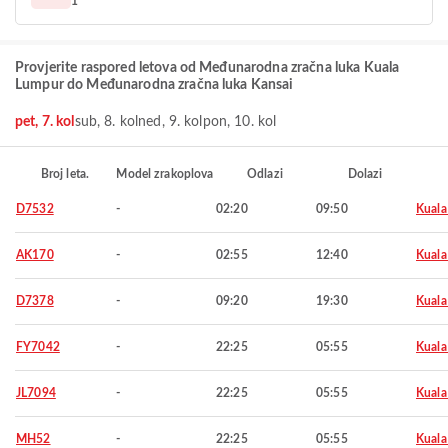
1
Provjerite raspored letova od Međunarodna zračna luka Kuala
Lumpur do Međunarodna zračna luka Kansai
pet, 7. kol
sub, 8. kol
ned, 9. kol
pon, 10. kol
Broj leta.
Model zrakoplova
Odlazi
Dolazi
D7532
-
02:20
09:50
Kuala
AK170
-
02:55
12:40
Kuala
D7378
-
09:20
19:30
Kuala
FY7042
-
22:25
05:55
Kuala
JL7094
-
22:25
05:55
Kuala
MH52
-
22:25
05:55
Kuala