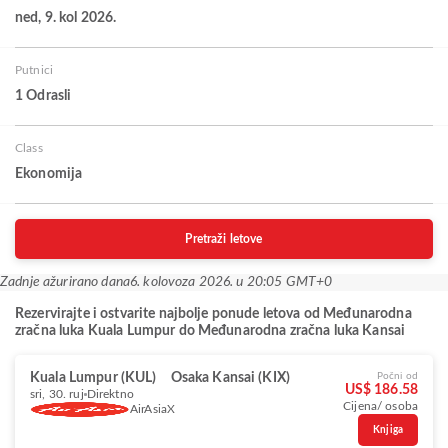
ned, 9. kol 2026.
Putnici
1 Odrasli
Class
Ekonomija
Pretraži letove
Zadnje ažurirano dana
6. kolovoza 2026. u 20:05 GMT+0
Rezervirajte i ostvarite najbolje ponude letova od Međunarodna
zračna luka Kuala Lumpur do Međunarodna zračna luka Kansai
Kuala Lumpur (KUL)
Osaka Kansai (KIX)
Počni od
US$ 186.58
sri, 30. ruj
Direktno
Cijena/ osoba
AirAsiaX
Knjiga