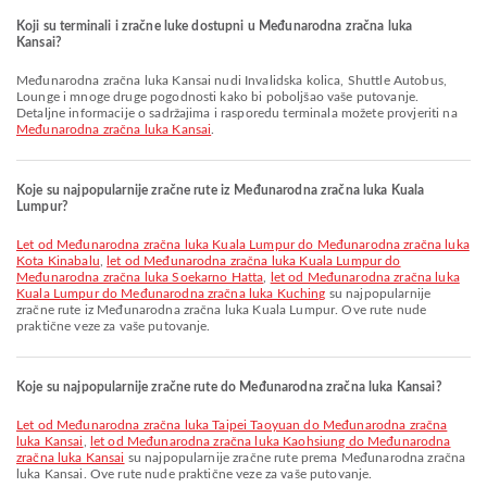
Koji su terminali i zračne luke dostupni u Međunarodna zračna luka
Kansai?
Međunarodna zračna luka Kansai nudi Invalidska kolica, Shuttle Autobus,
Lounge i mnoge druge pogodnosti kako bi poboljšao vaše putovanje.
Detaljne informacije o sadržajima i rasporedu terminala možete provjeriti na
Međunarodna zračna luka Kansai
.
Koje su najpopularnije zračne rute iz Međunarodna zračna luka Kuala
Lumpur?
let od Međunarodna zračna luka Kuala Lumpur do Međunarodna zračna luka
Kota Kinabalu
,
let od Međunarodna zračna luka Kuala Lumpur do
Međunarodna zračna luka Soekarno Hatta
,
let od Međunarodna zračna luka
Kuala Lumpur do Međunarodna zračna luka Kuching
su najpopularnije
zračne rute iz Međunarodna zračna luka Kuala Lumpur. Ove rute nude
praktične veze za vaše putovanje.
Koje su najpopularnije zračne rute do Međunarodna zračna luka Kansai?
let od Međunarodna zračna luka Taipei Taoyuan do Međunarodna zračna
luka Kansai
,
let od Međunarodna zračna luka Kaohsiung do Međunarodna
zračna luka Kansai
su najpopularnije zračne rute prema Međunarodna zračna
luka Kansai. Ove rute nude praktične veze za vaše putovanje.