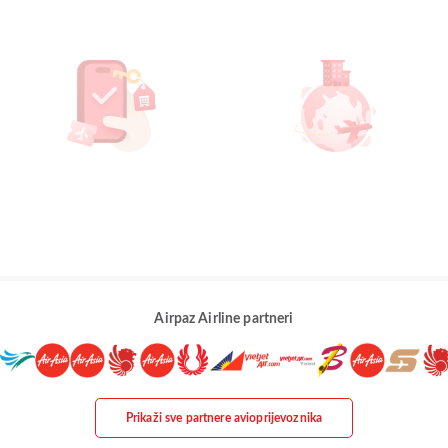
Airpaz Airline partneri
Prikaži sve partnere avioprijevoznika