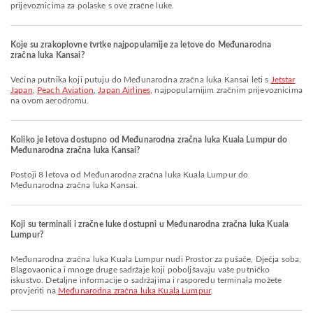
prijevoznicima za polaske s ove zračne luke.
Koje su zrakoplovne tvrtke najpopularnije za letove do Međunarodna
zračna luka Kansai?
Većina putnika koji putuju do Međunarodna zračna luka Kansai leti s
Jetstar
Japan
,
Peach Aviation
,
Japan Airlines
, najpopularnijim zračnim prijevoznicima
na ovom aerodromu.
Koliko je letova dostupno od Međunarodna zračna luka Kuala Lumpur do
Međunarodna zračna luka Kansai?
Postoji 8 letova od Međunarodna zračna luka Kuala Lumpur do
Međunarodna zračna luka Kansai.
Koji su terminali i zračne luke dostupni u Međunarodna zračna luka Kuala
Lumpur?
Međunarodna zračna luka Kuala Lumpur nudi Prostor za pušače, Dječja soba,
Blagovaonica i mnoge druge sadržaje koji poboljšavaju vaše putničko
iskustvo. Detaljne informacije o sadržajima i rasporedu terminala možete
provjeriti na
Međunarodna zračna luka Kuala Lumpur
.