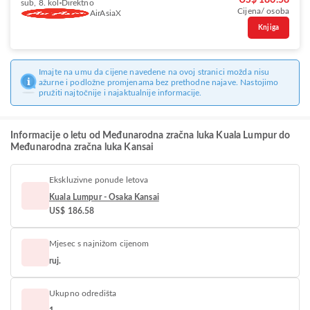
US$ 186.58
sub, 8. kol
Direktno
Cijena/ osoba
AirAsiaX
Knjiga
Imajte na umu da cijene navedene na ovoj stranici možda nisu
ažurne i podložne promjenama bez prethodne najave. Nastojimo
pružiti najtočnije i najaktualnije informacije.
Informacije o letu od Međunarodna zračna luka Kuala Lumpur do
Međunarodna zračna luka Kansai
Ekskluzivne ponude letova
Kuala Lumpur - Osaka Kansai
US$ 186.58
Mjesec s najnižom cijenom
ruj.
Ukupno odredišta