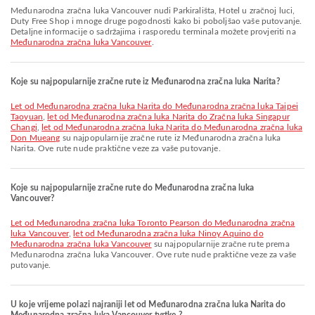
Međunarodna zračna luka Vancouver nudi Parkirališta, Hotel u zračnoj luci,
Duty Free Shop i mnoge druge pogodnosti kako bi poboljšao vaše putovanje.
Detaljne informacije o sadržajima i rasporedu terminala možete provjeriti na
Međunarodna zračna luka Vancouver
.
Koje su najpopularnije zračne rute iz Međunarodna zračna luka Narita?
let od Međunarodna zračna luka Narita do Međunarodna zračna luka Taipei
Taoyuan
,
let od Međunarodna zračna luka Narita do Zračna luka Singapur
Changi
,
let od Međunarodna zračna luka Narita do Međunarodna zračna luka
Don Mueang
su najpopularnije zračne rute iz Međunarodna zračna luka
Narita. Ove rute nude praktične veze za vaše putovanje.
Koje su najpopularnije zračne rute do Međunarodna zračna luka
Vancouver?
let od Međunarodna zračna luka Toronto Pearson do Međunarodna zračna
luka Vancouver
,
let od Međunarodna zračna luka Ninoy Aquino do
Međunarodna zračna luka Vancouver
su najpopularnije zračne rute prema
Međunarodna zračna luka Vancouver. Ove rute nude praktične veze za vaše
putovanje.
U koje vrijeme polazi najraniji let od Međunarodna zračna luka Narita do