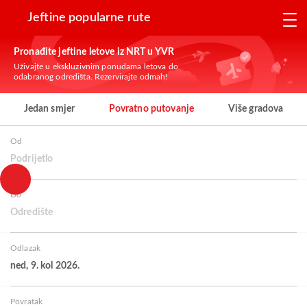
Jeftine popularne rute
Pronađite jeftine letove iz NRT u YVR
Uživajte u ekskluzivnim ponudama letova do
odabranog odredišta. Rezervirajte odmah!
Jedan smjer
Povratno putovanje
Više gradova
Od
Podrijetlo
Do
Odredište
Odlazak
ned, 9. kol 2026.
Povratak