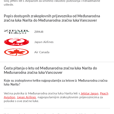
svoj jeftini let s Airpazom za iznimno iskustvo putovanja i nenadmašne
uštede.
Popis dostupnih zrakoplovnih prijevoznika od Međunarodna
zračna luka Narita do Međunarodna zračna luka Vancouver
ZIPAIR
Japan Airlines
Air Canada
Česta pitanja o letu od Međunarodna zračna luka Narita do
Međunarodna zračna luka Vancouver
Koje su zrakoplovne tvrtke najpopularnije za letove iz Međunarodna zračna
luka Narita?
Većina putnika iz Međunarodna zračna luka Narita leti s
Jetstar Japan
,
Peach
Aviation
,
Japan Airlines
, najpopularnijim zrakoplovnim prijevoznicima za
polaske s ove zračne luke.