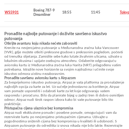
Boeing 787-9
WS5901
18:55
11:45
Toky
Dreamliner
Pronađite najbolje putovanje i doživite savršeno iskustvo
putovanja
Otkrijte avanturu koju nikada nećete zaboraviti
Krenite na nevjerojatno putovanje u Međunarodna zračna luka Vancouver
(YVR), gdje možete otkriti prekrasne gradove s prekrasnim pogledom, počevši
od trenutka slijetanja. Zamislite sebe kako lutate živahnim ulicama, uživate u
lokalnim okusima i upijate osebujnu atmosferu. Odaberite odgovarajuću
avionsku kartu iz Međunarodna zračna luka Narita (NRT) prilagođenu vašim
potrebama. Istražite nove horizonte sa svojim najdražima i učinite svoje
iskustvo odmora uistinu nezaboravnim.
Pronađite savršenu avionsku kartu s Airpazom
Za besprijekorno iskustvo putovanja, Airpaz je vaša platforma za pronalaženje
najboljih opcija za karte za let. Uz sučelje jednostavno za korištenje, Airpaz
vam pomaže usporediti i odabrati karte za let koje odgovaraju vašem
rasporedu i proračunu. Bilo da planirate bijeg u zadnji tren ili dobro osmišljen
odmor, Airpaz nudi širok raspon izbora kako bi vaše putovanje bilo što
praktičnije.
Pristupačna cijena ulaznice bez kompromisa
Airpaz nudi ekskluzivne ponude i posebne ponude, omogućujući vam da
rezervirate kartu po nevjerojatno pristupačnim cijenama. Uživajte u
pogodnostima sniženih cijena bez kompromisa u kvaliteti ili udobnosti. S
Airpazom putovanje do odredišta iz snova nikada nije bilo lakše. Rezervirajte