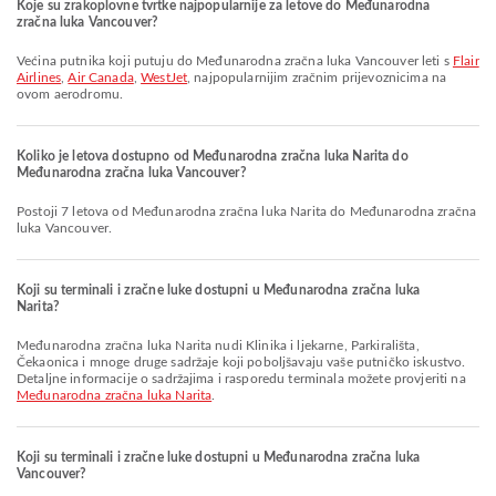
Koje su zrakoplovne tvrtke najpopularnije za letove do Međunarodna
zračna luka Vancouver?
Većina putnika koji putuju do Međunarodna zračna luka Vancouver leti s
Flair
Airlines
,
Air Canada
,
WestJet
, najpopularnijim zračnim prijevoznicima na
ovom aerodromu.
Koliko je letova dostupno od Međunarodna zračna luka Narita do
Međunarodna zračna luka Vancouver?
Postoji 7 letova od Međunarodna zračna luka Narita do Međunarodna zračna
luka Vancouver.
Koji su terminali i zračne luke dostupni u Međunarodna zračna luka
Narita?
Međunarodna zračna luka Narita nudi Klinika i ljekarne, Parkirališta,
Čekaonica i mnoge druge sadržaje koji poboljšavaju vaše putničko iskustvo.
Detaljne informacije o sadržajima i rasporedu terminala možete provjeriti na
Međunarodna zračna luka Narita
.
Koji su terminali i zračne luke dostupni u Međunarodna zračna luka
Vancouver?