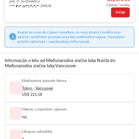
US$ 276.54
pet, 9. lis
Direktno
Cijena/ osoba
ZIPAIR
Knjiga
Imajte na umu da cijene navedene na ovoj stranici možda nisu
ažurne i podložne promjenama bez prethodne najave. Nastojimo
pružiti najtočnije i najaktualnije informacije.
Informacije o letu od Međunarodna zračna luka Narita do
Međunarodna zračna luka Vancouver
Ekskluzivne ponude letova
Tokyo - Vancouver
US$ 221.18
Mjesec s najnižom cijenom
ruj.
Ukupno odredišta