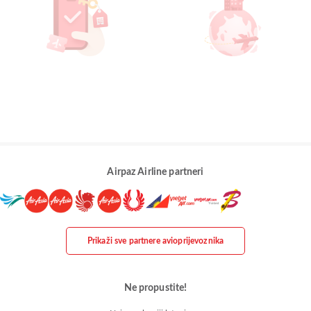
Airpaz Airline partneri
Prikaži sve partnere avioprijevoznika
Ne propustite!