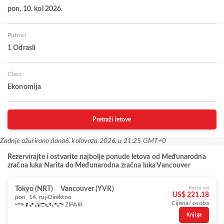
pon, 10. kol 2026.
Putnici
1 Odrasli
Class
Ekonomija
Pretraži letove
Zadnje ažurirano dana
6. kolovoza 2026. u 21:25 GMT+0
Rezervirajte i ostvarite najbolje ponude letova od Međunarodna
zračna luka Narita do Međunarodna zračna luka Vancouver
Tokyo (NRT)
Vancouver (YVR)
Počni od
US$ 221.18
pon, 14. ruj
Direktno
Cijena/ osoba
ZIPAIR
Knjiga