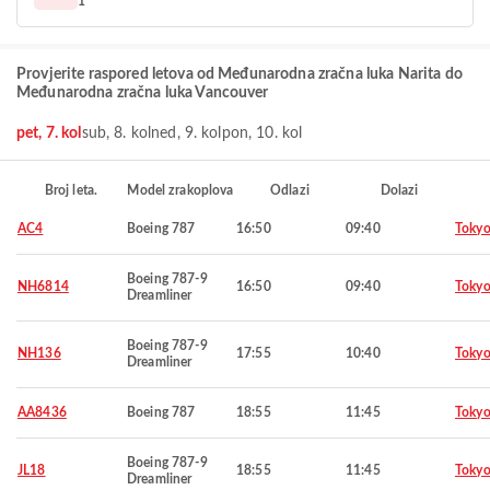
1
Provjerite raspored letova od Međunarodna zračna luka Narita do
Međunarodna zračna luka Vancouver
pet, 7. kol
sub, 8. kol
ned, 9. kol
pon, 10. kol
Broj leta.
Model zrakoplova
Odlazi
Dolazi
AC4
Boeing 787
16:50
09:40
Toky
Boeing 787-9
NH6814
16:50
09:40
Toky
Dreamliner
Boeing 787-9
NH136
17:55
10:40
Toky
Dreamliner
AA8436
Boeing 787
18:55
11:45
Toky
Boeing 787-9
JL18
18:55
11:45
Toky
Dreamliner