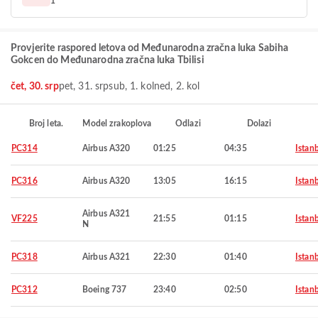
1
Provjerite raspored letova od Međunarodna zračna luka Sabiha
Gokcen do Međunarodna zračna luka Tbilisi
čet, 30. srp
pet, 31. srp
sub, 1. kol
ned, 2. kol
Broj leta.
Model zrakoplova
Odlazi
Dolazi
PC314
Airbus A320
01:25
04:35
Istan
PC316
Airbus A320
13:05
16:15
Istan
Airbus A321
VF225
21:55
01:15
Istan
N
PC318
Airbus A321
22:30
01:40
Istan
PC312
Boeing 737
23:40
02:50
Istan