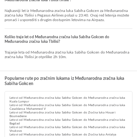
Međunarodna zračna luka Tbilisi tvrtke ?
Najkasniji let iz Međunarodna zračna luka Sabiha Gokcen za Međunarodna
zračna luka Tbilisi s Pegasus Airlines polazi u 23:40. Ovaj red letenja možete
pronaći i usporediti s drugim dostupnim letovima na Airpazu.
Koliko traje let od Međunarodna zračna luka Sabiha Gokcen do
Međunarodna zračna luka Tbilisi?
Trajanje leta od Međunarodna zračna luka Sabiha Gokcen do Međunarodna
zračna luka Tbilisi je otprilike 2h 10m.
Popularne rute po zračnim lukama iz Međunarodna zračna luka
Sabiha Gokcen
Letovi od Međunarodna zračna luka Sabiha Gokcen do Međunarodna zračna luka
Kuala Lumpur
Letovi od Međunarodna zračna luka Sabiha Gokcen do Međunarodna zračna luka
Casablanca Mohammed V
Letovi od Međunarodna zračna luka Sabiha Gokcen do Zračna luka Houari
Boumediene
Letovi od Međunarodna zračna luka Sabiha Gokcen do Međunarodna zračna luka
Bagdad
Letovi od Međunarodna zračna luka Sabiha Gokcen do Međunarodna zračna luka
Vnukovo
Letovi od Međunarodna zračna luka Sabiha Gokcen do Zračna luka Antalya