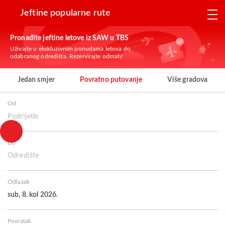
Jeftine popularne rute
Pronađite jeftine letove iz SAW u TBS
Uživajte u ekskluzivnim ponudama letova do
odabranog odredišta. Rezervirajte odmah!
Jedan smjer
Povratno putovanje
Više gradova
Od
Podrijetlo
Do
Odredište
Odlazak
sub, 8. kol 2026.
Povratak