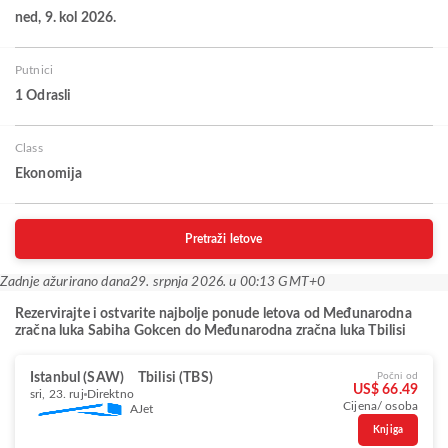
ned, 9. kol 2026.
Putnici
1 Odrasli
Class
Ekonomija
Pretraži letove
Zadnje ažurirano dana
29. srpnja 2026. u 00:13 GMT+0
Rezervirajte i ostvarite najbolje ponude letova od Međunarodna
zračna luka Sabiha Gokcen do Međunarodna zračna luka Tbilisi
Istanbul (SAW)
Tbilisi (TBS)
Počni od
US$ 66.49
sri, 23. ruj
Direktno
Cijena/ osoba
AJet
Knjiga