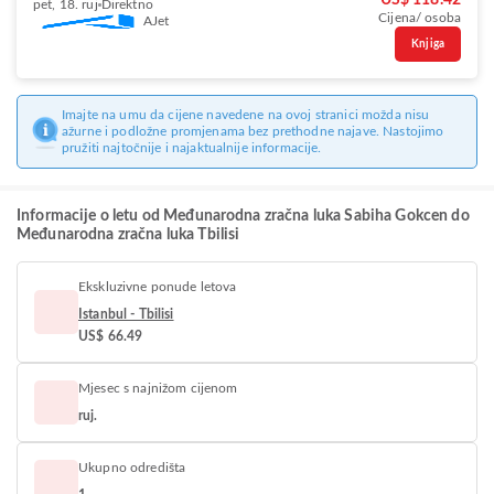
US$ 118.42
pet, 18. ruj
Direktno
Cijena/ osoba
AJet
Knjiga
Imajte na umu da cijene navedene na ovoj stranici možda nisu
ažurne i podložne promjenama bez prethodne najave. Nastojimo
pružiti najtočnije i najaktualnije informacije.
Informacije o letu od Međunarodna zračna luka Sabiha Gokcen do
Međunarodna zračna luka Tbilisi
Ekskluzivne ponude letova
Istanbul - Tbilisi
US$ 66.49
Mjesec s najnižom cijenom
ruj.
Ukupno odredišta