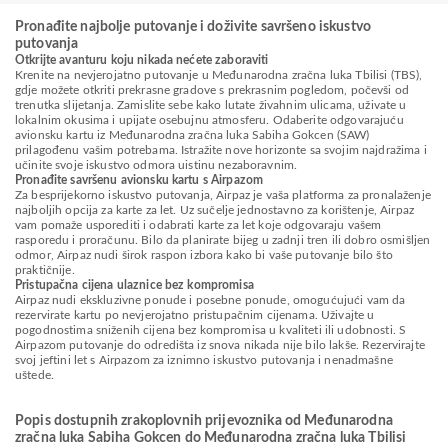
Pronađite najbolje putovanje i doživite savršeno iskustvo
putovanja
Otkrijte avanturu koju nikada nećete zaboraviti
Krenite na nevjerojatno putovanje u Međunarodna zračna luka Tbilisi (TBS),
gdje možete otkriti prekrasne gradove s prekrasnim pogledom, počevši od
trenutka slijetanja. Zamislite sebe kako lutate živahnim ulicama, uživate u
lokalnim okusima i upijate osebujnu atmosferu. Odaberite odgovarajuću
avionsku kartu iz Međunarodna zračna luka Sabiha Gokcen (SAW)
prilagođenu vašim potrebama. Istražite nove horizonte sa svojim najdražima i
učinite svoje iskustvo odmora uistinu nezaboravnim.
Pronađite savršenu avionsku kartu s Airpazom
Za besprijekorno iskustvo putovanja, Airpaz je vaša platforma za pronalaženje
najboljih opcija za karte za let. Uz sučelje jednostavno za korištenje, Airpaz
vam pomaže usporediti i odabrati karte za let koje odgovaraju vašem
rasporedu i proračunu. Bilo da planirate bijeg u zadnji tren ili dobro osmišljen
odmor, Airpaz nudi širok raspon izbora kako bi vaše putovanje bilo što
praktičnije.
Pristupačna cijena ulaznice bez kompromisa
Airpaz nudi ekskluzivne ponude i posebne ponude, omogućujući vam da
rezervirate kartu po nevjerojatno pristupačnim cijenama. Uživajte u
pogodnostima sniženih cijena bez kompromisa u kvaliteti ili udobnosti. S
Airpazom putovanje do odredišta iz snova nikada nije bilo lakše. Rezervirajte
svoj jeftini let s Airpazom za iznimno iskustvo putovanja i nenadmašne
uštede.
Popis dostupnih zrakoplovnih prijevoznika od Međunarodna
zračna luka Sabiha Gokcen do Međunarodna zračna luka Tbilisi