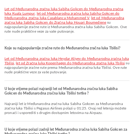
let od Međunarodna zračna luka Sabiha Gokcen do Međunarodna zračna
luka Kuala Lumpur
,
let od Međunarodna zračna luka Sabiha Gokcen do
Međunarodna zračna luka Casablanca Mohammed V
,
let od Međunarodna
zračna luka Sabiha Gokcen do Zračna luka Houari Boumediene
su
najpopularnije zračne rute iz Međunarodna zračna luka Sabiha Gokcen. Ove
rute nude praktične veze za vaše putovanje.
Koje su najpopularnije zračne rute do Međunarodna zračna luka Tbilisi?
let od Međunarodna zračna luka Heydar Aliyev do Međunarodna zračna luka
Tbilisi
,
let od Zračna luka Kopenhagen do Međunarodna zračna luka Tbilisi
su
najpopularnije zračne rute prema Međunarodna zračna luka Tbilisi. Ove rute
nude praktične veze za vaše putovanje.
U koje vrijeme polazi najraniji let od Međunarodna zračna luka Sabiha
Gokcen do Međunarodna zračna luka Tbilisi tvrtke ?
Najraniji let iz Međunarodna zračna luka Sabiha Gokcen za Međunarodna
zračna luka Tbilisi s Pegasus Airlines polazi u 01:25. Ovaj red letenja možete
pronaći i usporediti s drugim dostupnim letovima na Airpazu.
U koje vrijeme polazi zadnji let Međunarodna zračna luka Sabiha Gokcen za