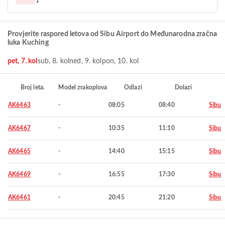
1
Provjerite raspored letova od Sibu Airport do Međunarodna zračna
luka Kuching
pet, 7. kol
sub, 8. kol
ned, 9. kol
pon, 10. kol
Broj leta.
Model zrakoplova
Odlazi
Dolazi
AK6463
-
08:05
08:40
Sibu
AK6467
-
10:35
11:10
Sibu
AK6465
-
14:40
15:15
Sibu
AK6469
-
16:55
17:30
Sibu
AK6461
-
20:45
21:20
Sibu