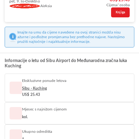
US$ 25.43
pet, 9. lis
Direktno
Cijena/ osoba
AirAsia
Knjiga
Imajte na umu da cijene navedene na ovoj stranici možda nisu
ažurne i podložne promjenama bez prethodne najave. Nastojimo
pružiti najtočnije i najaktualnije informacije.
Informacije o letu od Sibu Airport do Međunarodna zračna luka
Kuching
Ekskluzivne ponude letova
Sibu - Kuching
US$ 25.43
Mjesec s najnižom cijenom
kol.
Ukupno odredišta