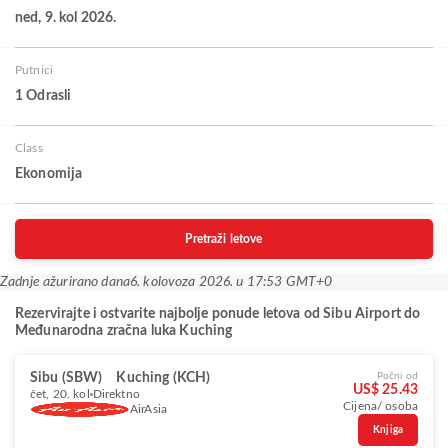
ned, 9. kol 2026.
Putnici
1 Odrasli
Class
Ekonomija
Pretraži letove
Zadnje ažurirano dana
6. kolovoza 2026. u 17:53 GMT+0
Rezervirajte i ostvarite najbolje ponude letova od Sibu Airport do
Međunarodna zračna luka Kuching
Sibu (SBW)
Kuching (KCH)
Počni od
US$ 25.43
čet, 20. kol
Direktno
Cijena/ osoba
AirAsia
Knjiga