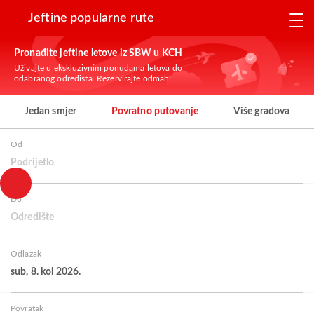
Jeftine popularne rute
Pronađite jeftine letove iz SBW u KCH
Uživajte u ekskluzivnim ponudama letova do
odabranog odredišta. Rezervirajte odmah!
Jedan smjer
Povratno putovanje
Više gradova
Od
Podrijetlo
Do
Odredište
Odlazak
sub, 8. kol 2026.
Povratak