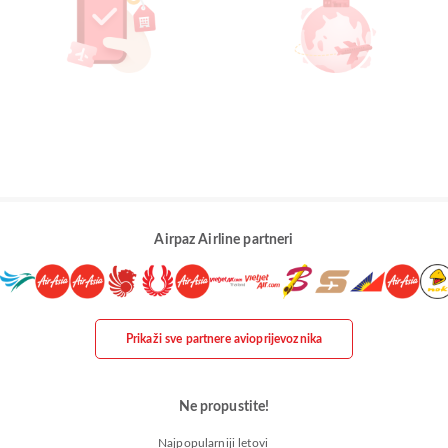
Airpaz Airline partneri
Prikaži sve partnere avioprijevoznika
Ne propustite!
Najpopularniji letovi