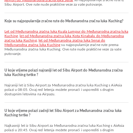
Airport do Međunarodna zračna luka Senai
su najpopularnije zračne rute iz
Sibu Airport. Ove rute nude praktične veze za vaše putovanje.
Koje su najpopularnije zračne rute do Međunarodna zračna luka Kuching?
let od Međunarodna zračna luka Kuala Lumpur do Međunarodna zračna luka
Kuching
,
let od Međunarodna zračna luka Kota Kinabalu do Međunarodna
zračna luka Kuching
,
let od Međunarodna zračna luka Senai do
Međunarodna zračna luka Kuching
su najpopularnije zračne rute prema
Međunarodna zračna luka Kuching. Ove rute nude praktične veze za vaše
putovanje.
U koje vrijeme polazi najraniji let od Sibu Airport do Međunarodna zračna
luka Kuching tvrtke ?
Najraniji let iz Sibu Airport za Međunarodna zračna luka Kuching s AirAsia
polazi u 08:05. Ovaj red letenja možete pronaći i usporediti s drugim
dostupnim letovima na Airpazu.
U koje vrijeme polazi zadnji let Sibu Airport za Međunarodna zračna luka
Kuching tvrtke ?
Najkasniji let iz Sibu Airport za Međunarodna zračna luka Kuching s AirAsia
polazi u 20:45. Ovaj red letenja možete pronaći i usporediti s drugim