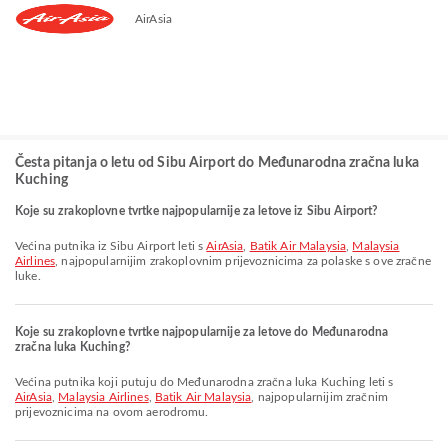
AirAsia
Česta pitanja o letu od Sibu Airport do Međunarodna zračna luka
Kuching
Koje su zrakoplovne tvrtke najpopularnije za letove iz Sibu Airport?
Većina putnika iz Sibu Airport leti s
AirAsia
,
Batik Air Malaysia
,
Malaysia
Airlines
, najpopularnijim zrakoplovnim prijevoznicima za polaske s ove zračne
luke.
Koje su zrakoplovne tvrtke najpopularnije za letove do Međunarodna
zračna luka Kuching?
Većina putnika koji putuju do Međunarodna zračna luka Kuching leti s
AirAsia
,
Malaysia Airlines
,
Batik Air Malaysia
, najpopularnijim zračnim
prijevoznicima na ovom aerodromu.