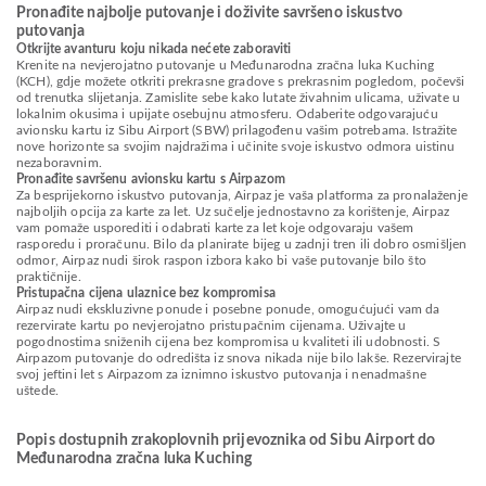
Pronađite najbolje putovanje i doživite savršeno iskustvo
putovanja
Otkrijte avanturu koju nikada nećete zaboraviti
Krenite na nevjerojatno putovanje u Međunarodna zračna luka Kuching
(KCH), gdje možete otkriti prekrasne gradove s prekrasnim pogledom, počevši
od trenutka slijetanja. Zamislite sebe kako lutate živahnim ulicama, uživate u
lokalnim okusima i upijate osebujnu atmosferu. Odaberite odgovarajuću
avionsku kartu iz Sibu Airport (SBW) prilagođenu vašim potrebama. Istražite
nove horizonte sa svojim najdražima i učinite svoje iskustvo odmora uistinu
nezaboravnim.
Pronađite savršenu avionsku kartu s Airpazom
Za besprijekorno iskustvo putovanja, Airpaz je vaša platforma za pronalaženje
najboljih opcija za karte za let. Uz sučelje jednostavno za korištenje, Airpaz
vam pomaže usporediti i odabrati karte za let koje odgovaraju vašem
rasporedu i proračunu. Bilo da planirate bijeg u zadnji tren ili dobro osmišljen
odmor, Airpaz nudi širok raspon izbora kako bi vaše putovanje bilo što
praktičnije.
Pristupačna cijena ulaznice bez kompromisa
Airpaz nudi ekskluzivne ponude i posebne ponude, omogućujući vam da
rezervirate kartu po nevjerojatno pristupačnim cijenama. Uživajte u
pogodnostima sniženih cijena bez kompromisa u kvaliteti ili udobnosti. S
Airpazom putovanje do odredišta iz snova nikada nije bilo lakše. Rezervirajte
svoj jeftini let s Airpazom za iznimno iskustvo putovanja i nenadmašne
uštede.
Popis dostupnih zrakoplovnih prijevoznika od Sibu Airport do
Međunarodna zračna luka Kuching