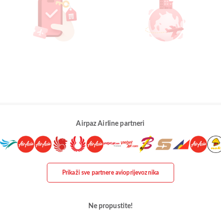
Airpaz Airline partneri
Prikaži sve partnere avioprijevoznika
Ne propustite!