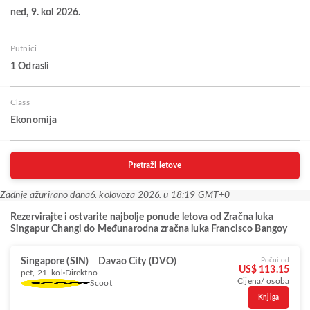
ned, 9. kol 2026.
Putnici
1 Odrasli
Class
Ekonomija
Pretraži letove
Zadnje ažurirano dana
6. kolovoza 2026. u 18:19 GMT+0
Rezervirajte i ostvarite najbolje ponude letova od Zračna luka
Singapur Changi do Međunarodna zračna luka Francisco Bangoy
Singapore (SIN)
Davao City (DVO)
Počni od
US$ 113.15
pet, 21. kol
Direktno
Cijena/ osoba
Scoot
Knjiga