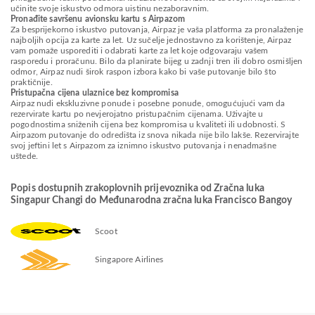
učinite svoje iskustvo odmora uistinu nezaboravnim.
Pronađite savršenu avionsku kartu s Airpazom
Za besprijekorno iskustvo putovanja, Airpaz je vaša platforma za pronalaženje
najboljih opcija za karte za let. Uz sučelje jednostavno za korištenje, Airpaz
vam pomaže usporediti i odabrati karte za let koje odgovaraju vašem
rasporedu i proračunu. Bilo da planirate bijeg u zadnji tren ili dobro osmišljen
odmor, Airpaz nudi širok raspon izbora kako bi vaše putovanje bilo što
praktičnije.
Pristupačna cijena ulaznice bez kompromisa
Airpaz nudi ekskluzivne ponude i posebne ponude, omogućujući vam da
rezervirate kartu po nevjerojatno pristupačnim cijenama. Uživajte u
pogodnostima sniženih cijena bez kompromisa u kvaliteti ili udobnosti. S
Airpazom putovanje do odredišta iz snova nikada nije bilo lakše. Rezervirajte
svoj jeftini let s Airpazom za iznimno iskustvo putovanja i nenadmašne
uštede.
Popis dostupnih zrakoplovnih prijevoznika od Zračna luka
Singapur Changi do Međunarodna zračna luka Francisco Bangoy
Scoot
Singapore Airlines