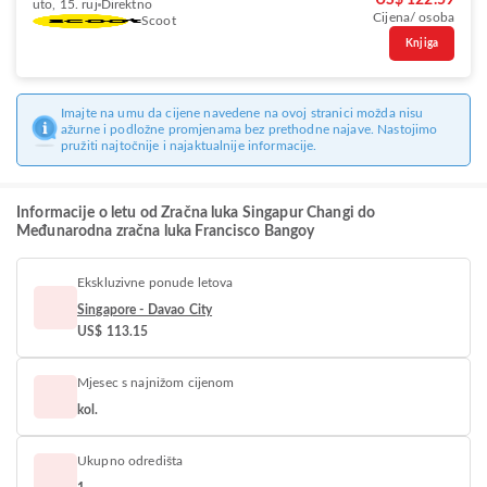
US$ 122.59
uto, 15. ruj
Direktno
Cijena/ osoba
Scoot
Knjiga
Imajte na umu da cijene navedene na ovoj stranici možda nisu
ažurne i podložne promjenama bez prethodne najave. Nastojimo
pružiti najtočnije i najaktualnije informacije.
Informacije o letu od Zračna luka Singapur Changi do
Međunarodna zračna luka Francisco Bangoy
Ekskluzivne ponude letova
Singapore - Davao City
US$ 113.15
Mjesec s najnižom cijenom
kol.
Ukupno odredišta