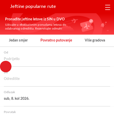
Jeftine popularne rute
Pronađite jeftine letove iz SIN u DVO
Uživajte u ekskluzivnim ponudama letova do
odabranog odredišta. Rezervirajte odmah!
Jedan smjer
Povratno putovanje
Više gradova
Od
Podrijetlo
Do
Odredište
Odlazak
sub, 8. kol 2026.
Povratak