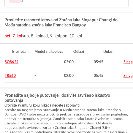
1
Provjerite raspored letova od Zračna luka Singapur Changi do
Međunarodna zračna luka Francisco Bangoy
pet, 7. kol
sub, 8. kol
ned, 9. kol
pon, 10. kol
Broj leta.
Model zrakoplova
Odlazi
Dolazi
SQ8624
-
02:00
05:45
Singa
TR560
-
02:00
05:45
Singa
Pronađite najbolje putovanje i doživite savršeno iskustvo
putovanja
Otkrijte avanturu koju nikada nećete zaboraviti
Krenite na nevjerojatno putovanje u Međunarodna zračna luka Francisco
Bangoy (DVO), gdje možete otkriti prekrasne gradove s prekrasnim pogledom,
počevši od trenutka slijetanja. Zamislite sebe kako lutate živahnim ulicama,
uživate u lokalnim okusima i upijate osebujnu atmosferu. Odaberite
odgovarajuću avionsku kartu iz Zračna luka Singapur Changi (SIN)
prilagođenu vašim potrebama. Istražite nove horizonte sa svojim najdražima i