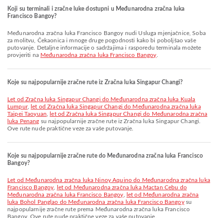
Koji su terminali i zračne luke dostupni u Međunarodna zračna luka
Francisco Bangoy?
Međunarodna zračna luka Francisco Bangoy nudi Usluga mjenjačnice, Soba
za molitvu, Čekaonica i mnoge druge pogodnosti kako bi poboljšao vaše
putovanje. Detaljne informacije o sadržajima i rasporedu terminala možete
provjeriti na
Međunarodna zračna luka Francisco Bangoy
.
Koje su najpopularnije zračne rute iz Zračna luka Singapur Changi?
let od Zračna luka Singapur Changi do Međunarodna zračna luka Kuala
Lumpur
,
let od Zračna luka Singapur Changi do Međunarodna zračna luka
Taipei Taoyuan
,
let od Zračna luka Singapur Changi do Međunarodna zračna
luka Penang
su najpopularnije zračne rute iz Zračna luka Singapur Changi.
Ove rute nude praktične veze za vaše putovanje.
Koje su najpopularnije zračne rute do Međunarodna zračna luka Francisco
Bangoy?
let od Međunarodna zračna luka Ninoy Aquino do Međunarodna zračna luka
Francisco Bangoy
,
let od Međunarodna zračna luka Mactan Cebu do
Međunarodna zračna luka Francisco Bangoy
,
let od Međunarodna zračna
luka Bohol Panglao do Međunarodna zračna luka Francisco Bangoy
su
najpopularnije zračne rute prema Međunarodna zračna luka Francisco
Bangoy. Ove rute nude praktične veze za vaše putovanje.