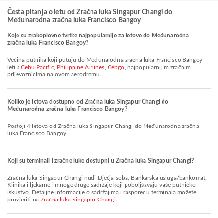
Česta pitanja o letu od Zračna luka Singapur Changi do
Međunarodna zračna luka Francisco Bangoy
Koje su zrakoplovne tvrtke najpopularnije za letove do Međunarodna
zračna luka Francisco Bangoy?
Većina putnika koji putuju do Međunarodna zračna luka Francisco Bangoy
leti s
Cebu Pacific
,
Philippine Airlines
,
Cebgo
, najpopularnijim zračnim
prijevoznicima na ovom aerodromu.
Koliko je letova dostupno od Zračna luka Singapur Changi do
Međunarodna zračna luka Francisco Bangoy?
Postoji 4 letova od Zračna luka Singapur Changi do Međunarodna zračna
luka Francisco Bangoy.
Koji su terminali i zračne luke dostupni u Zračna luka Singapur Changi?
Zračna luka Singapur Changi nudi Dječja soba, Bankarska usluga/bankomat,
Klinika i ljekarne i mnoge druge sadržaje koji poboljšavaju vaše putničko
iskustvo. Detaljne informacije o sadržajima i rasporedu terminala možete
provjeriti na
Zračna luka Singapur Changi
.