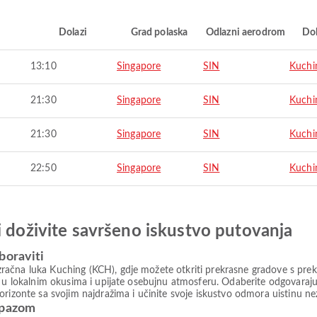
i
Dolazi
Grad polaska
Odlazni aerodrom
Do
13:10
Singapore
SIN
Kuchi
21:30
Singapore
SIN
Kuchi
21:30
Singapore
SIN
Kuchi
22:50
Singapore
SIN
Kuchi
i doživite savršeno iskustvo putovanja
boraviti
ačna luka Kuching (KCH), gdje možete otkriti prekrasne gradove s prekr
e u lokalnim okusima i upijate osebujnu atmosferu. Odaberite odgovaraj
orizonte sa svojim najdražima i učinite svoje iskustvo odmora uistinu n
rpazom