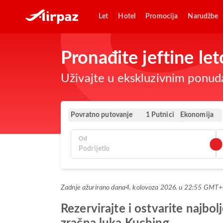
Let
Hotel
Promocija
Narudžbe
Pronađite jeftine le
Uživajte u ekskluzivnim ponud
Povratno putovanje
Ekonomija
1 Putnici
Od
Zadnje ažurirano dana
4. kolovoza 2026. u 22:55 GMT
Rezervirajte i ostvarite naj