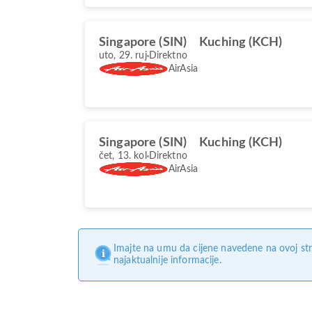
Singapore (SIN)
Kuching (KCH)
uto, 29. ruj
Direktno
AirAsia
Singapore (SIN)
Kuching (KCH)
čet, 13. kol
Direktno
AirAsia
Imajte na umu da cijene navedene na ovoj str
najaktualnije informacije.