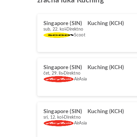
zračna luka Kuching
Singapore (SIN)
Kuching (KCH)
sub, 22. kol
Direktno
Scoot
Singapore (SIN)
Kuching (KCH)
čet, 29. lis
Direktno
AirAsia
Singapore (SIN)
Kuching (KCH)
sri, 12. kol
Direktno
AirAsia