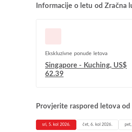
Informacije o letu od Zračna
Ekskluzivne ponude letova
Singapore - Kuching, US$
62.39
Provjerite raspored letova o
sri, 5. kol 2026.
čet, 6. kol 2026.
pet,