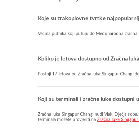
Koje su zrakoplovne tvrtke najpopularn
Većina putnika koji putuju do Međunarodna zračna 
Koliko je letova dostupno od Zračna lu
Postoji 17 letova od Zračna luka Singapur Changi
Koji su terminali i zračne luke dostupni
Zračna luka Singapur Changi nudi Vlak, Dječja soba, Taksi i mnoge druge sadržaje koji poboljšavaju vaše putničko iskustvo. Detaljne informacije o sadržajima i rasporedu
terminala možete provjeriti na
Zračna luka Singapur