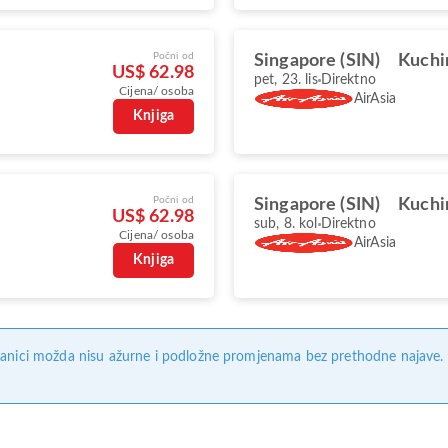
Počni od
Singapore (SIN)
Kuchi
US$ 62.98
pet, 23. lis
Direktno
Cijena/ osoba
AirAsia
Knjiga
Počni od
Singapore (SIN)
Kuchi
US$ 62.98
sub, 8. kol
Direktno
Cijena/ osoba
AirAsia
Knjiga
anici možda nisu ažurne i podložne promjenama bez prethodne najave. Na