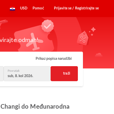
USD
Pomoć
Prijavite se / Registrirajte se
virajte odmah!
Prikaz popisa narudžbi
Povratak
traži
sub, 8. kol 2026.
pur Changi do Međunarodna