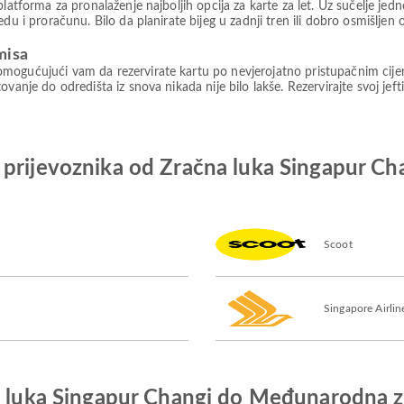
platforma za pronalaženje najboljih opcija za karte za let. Uz sučelje je
du i proračunu. Bilo da planirate bijeg u zadnji tren ili dobro osmišljen
misa
mogućujući vam da rezervirate kartu po nevjerojatno pristupačnim cije
vanje do odredišta iz snova nikada nije bilo lakše. Rezervirajte svoj jeft
 prijevoznika od Zračna luka Singapur C
Scoot
Singapore Airlin
na luka Singapur Changi do Međunarodna 