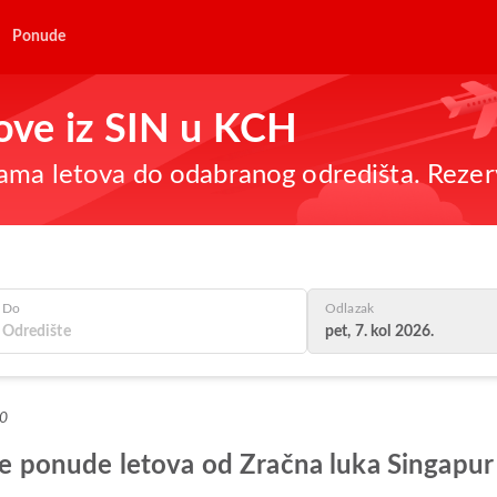
Ponude
tove iz SIN u KCH
ama letova do odabranog odredišta. Rezer
Do
Odlazak
pet, 7. kol 2026.
+0
bolje ponude letova od Zračna luka Singa