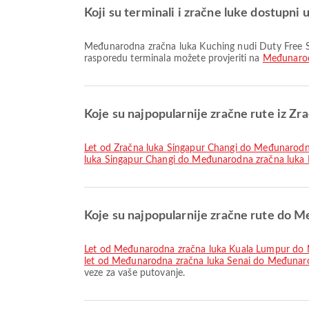
Koji su terminali i zračne luke dostupn
Međunarodna zračna luka Kuching nudi Duty Free Shop, Čekaonica, Taksi i mnoge druge pogodnosti kako bi poboljšao vaše putovanje. Detaljne informacije o sadržajima i
rasporedu terminala možete provjeriti na
Međunarod
Koje su najpopularnije zračne rute iz Zr
let od Zračna luka Singapur Changi do Međunarod
luka Singapur Changi do Međunarodna zračna luka
Koje su najpopularnije zračne rute do 
let od Međunarodna zračna luka Kuala Lumpur do
let od Međunarodna zračna luka Senai do Međunar
veze za vaše putovanje.