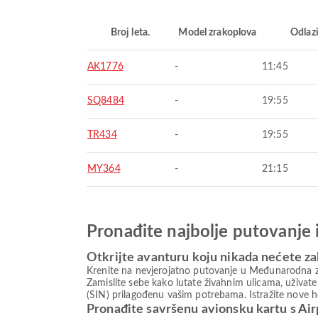
Broj leta.
Model zrakoplova
Odlaz
AK1776
-
11:45
SQ8484
-
19:55
TR434
-
19:55
MY364
-
21:15
Pronađite najbolje putovanje 
Otkrijte avanturu koju nikada nećete za
Krenite na nevjerojatno putovanje u Međunarodna zr
Zamislite sebe kako lutate živahnim ulicama, uživat
(SIN) prilagođenu vašim potrebama. Istražite nove h
Pronađite savršenu avionsku kartu s Ai