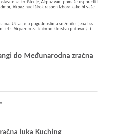
dnostavno za korištenje, Airpaz vam pomaže usporediti
 odmor, Airpaz nudi širok raspon izbora kako bi vaše
nama. Uživajte u pogodnostima sniženih cijena bez
ini let s Airpazom za iznimno iskustvo putovanja i
hangi do Međunarodna zračna
es
zračna luka Kuching