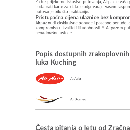
Za besprijekorno iskustvo putovanja, Airpaz je vaša 
i odabrati karte za let koje odgovaraju vašem raspore
putovanje bilo što praktičnije.
Pristupačna cijena ulaznice bez kompro
Airpaz nudi ekskluzivne ponude i posebne ponude, o
kompromisa u kvaliteti ili udobnosti. S Airpazom puto
nenadmašne uštede.
Popis dostupnih zrakoplovnih
luka Kuching
AirAsia
AirBorneo
Česta pitanja o letu od Zrač