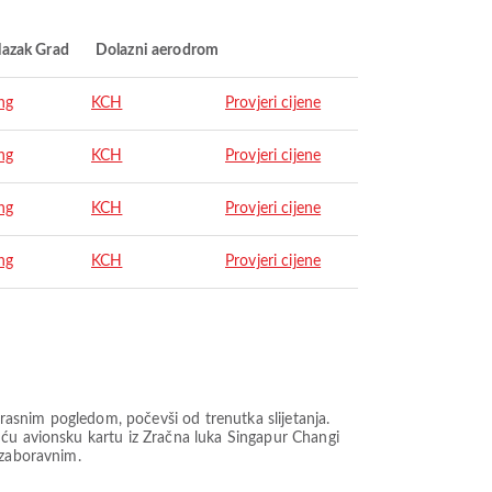
lazak Grad
Dolazni aerodrom
ng
KCH
Provjeri cijene
ng
KCH
Provjeri cijene
ng
KCH
Provjeri cijene
ng
KCH
Provjeri cijene
asnim pogledom, počevši od trenutka slijetanja.
uću avionsku kartu iz Zračna luka Singapur Changi
ezaboravnim.